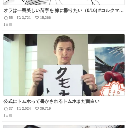
オラは一番美しい苗字を 嫁に贈りたい（0/16) #コルクマン
ガ専科
55
3,721
15,266
返
リ
い
1日前
信
ポ
い
数
ス
ね
ト
数
数
公式にトムホって書かされるトムホまだ面白い
37
2,024
39,719
返
リ
い
1日前
信
ポ
い
数
ス
ね