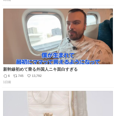
信
ポ
い
数
ス
ね
ト
数
数
新幹線初めて乗る外国人ニキ面白すぎる
6
745
13,792
返
リ
い
1日前
信
ポ
い
数
ス
ね
ト
数
数