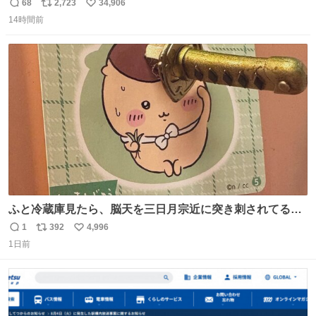
68
2,723
34,906
返
リ
い
14時間前
信
ポ
い
数
ス
ね
ト
数
数
ふと冷蔵庫見たら、脳天を三日月宗近に突き刺されてるく
りまんじゅうパイセンが
1
392
4,996
返
リ
い
1日前
信
ポ
い
数
ス
ね
ト
数
数