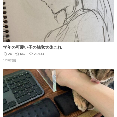
学年の可愛い子の触覚大体これ
24
662
23,933
返
リ
い
12時間前
信
ポ
い
数
ス
ね
ト
数
数