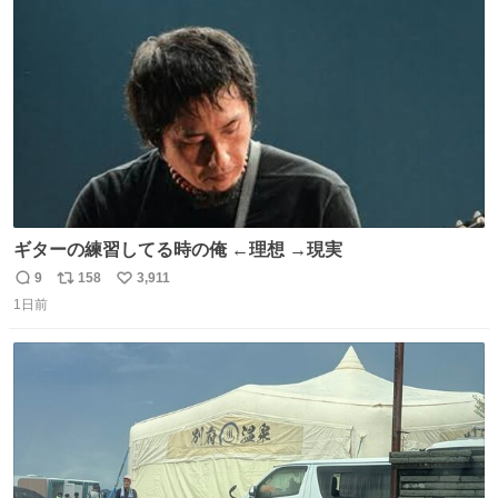
す。 インターホンの応対も大切なコミュニケーションの学
ト
数
数
びです。
ギターの練習してる時の俺 ←理想 →現実
9
158
3,911
返
リ
い
1日前
信
ポ
い
数
ス
ね
ト
数
数