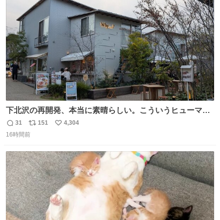
ト
数
数
下北沢の再開発、本当に素晴らしい。こういうヒューマン
スケールの開発がいいんだよ。
31
151
4,304
返
リ
い
16時間前
信
ポ
い
数
ス
ね
ト
数
数