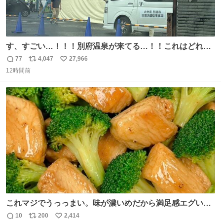
す、すごい…！！！別府温泉が来てる…！！これはどれぐ
らい待つんだろう…
77
4,047
27,966
返
リ
い
12時間前
信
ポ
い
数
ス
ね
ト
数
数
これマジでうっっまい。味が濃いめだから満足感エグいし
1週間で3キロ痩せた😭
10
200
2,414
返
リ
い