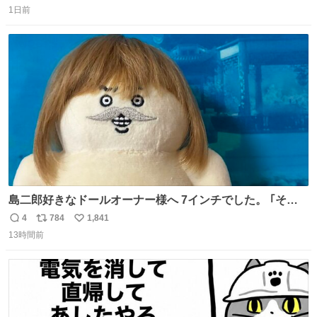
1日前
信
ポ
い
数
ス
ね
ト
数
数
島二郎好きなドールオーナー様へ 7インチでした。 ｢その
知識、いらないと思う、な！｣
4
784
1,841
返
リ
い
13時間前
信
ポ
い
数
ス
ね
ト
数
数