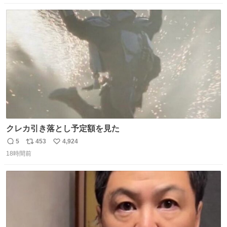
数
ス
ね
ト
数
数
クレカ引き落とし予定額を見た
5
453
4,924
返
リ
い
18時間前
信
ポ
い
数
ス
ね
ト
数
数