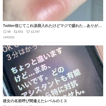
Twitter信じてこれ涙袋入れたけどマジで盛れた…ありがと
う…
58
631
12,747
返
リ
い
19時間前
信
ポ
い
数
ス
ね
ト
数
数
彼女の名前呼び間違えたレベルのミス