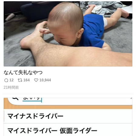
ト
数
数
なんて失礼なやつ
12
164
10,944
返
リ
い
21時間前
信
ポ
い
数
ス
ね
ト
数
数