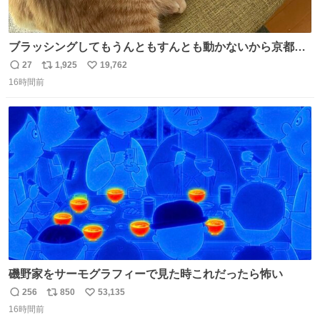
ブラッシングしてもうんともすんとも動かないから京都の
寺にある庭みたいになってる
27
1,925
19,762
返
リ
い
16時間前
信
ポ
い
数
ス
ね
ト
数
数
磯野家をサーモグラフィーで見た時これだったら怖い
256
850
53,135
返
リ
い
16時間前
信
ポ
い