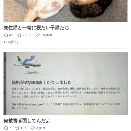
先住猫と一緒に寝たい子猫たち
41
2,038
19,828
返
リ
い
17時間前
信
ポ
い
数
ス
ね
ト
数
数
何被害者面してんだよ
7
106
2,819
返
リ
い