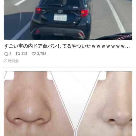
すごい車の内ドア台パンしてるやついたｗｗｗｗｗｗｗｗ
ｗｗｗｗｗｗ
2
113
3,758
返
リ
い
21時間前
信
ポ
い
数
ス
ね
ト
数
数