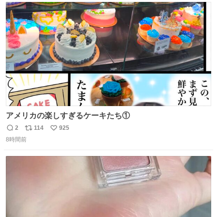
156cm40kg、年中日焼け止めとお友達の私より綺麗な手や
ト
数
数
めてもろて とか言う
アメリカの楽しすぎるケーキたち①
2
114
925
返
リ
い
8時間前
信
ポ
い
数
ス
ね
ト
数
数