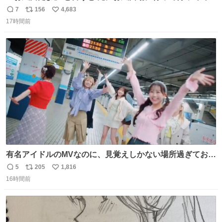
れる 賢いライス
7
156
4,683
返
リ
い
17時間前
信
ポ
い
数
ス
ね
ト
数
数
有名アイドルのMVなのに、見覚えしかない場所過ぎておも
ろいな
5
205
1,816
返
リ
い
16時間前
信
ポ
い
数
ス
ね
ト
数
数