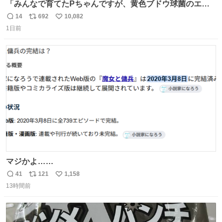
「みんなで育てたPちゃんですが、黄色ブドウ球菌のエン
テロトキシン（耐熱性毒素）が検出されたので、議論する
14
692
10,082
返
リ
い
までもなく処分が決まりました」
1日前
信
ポ
い
数
ス
ね
ト
数
数
マジかよ……
41
121
1,158
返
リ
い
13時間前
信
ポ
い
数
ス
ね
ト
数
数