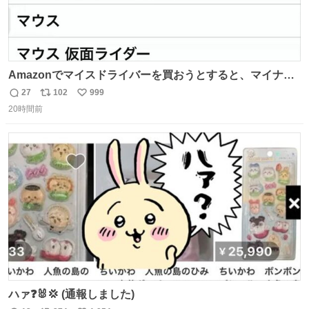
Amazonでマイスドライバーを買おうとすると、マイナス
ドライバー先輩が出しゃばってくる
27
102
999
返
リ
い
20時間前
信
ポ
い
数
ス
ね
ト
数
数
ハァ❓🐰💢 (通報しました)