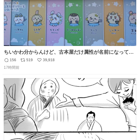
ちいかわ分からんけど、古本屋だけ属性が名前になってる
のはどういうこと？
156
519
39,918
返
リ
い
17時間前
信
ポ
い
数
ス
ね
ト
数
数