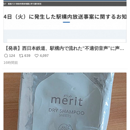
【発表】西日本鉄道、駅構内で流れた“不適切音声”に声明
「被害届も検討」 news.livedoor.com/article/detail… 4日
124
639
4,097
返
リ
い
に西鉄福岡（天神）駅および薬院駅で発生した駅構内放送
16時間前
信
ポ
い
事案について声明を公表した。「第三者によって駅構内放
数
ス
ね
送設備に外部から不正に音声が流された可能性も含めて確
ト
数
数
認を実施」と説明した。