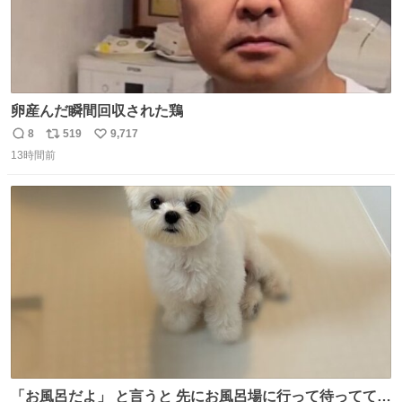
卵産んだ瞬間回収された鶏
8
519
9,717
返
リ
い
13時間前
信
ポ
い
数
ス
ね
ト
数
数
「お風呂だよ」 と言うと 先にお風呂場に行って待っててく