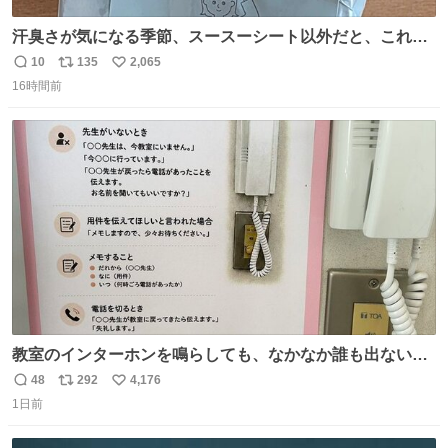
汗臭さが気になる季節、スースーシート以外だと、これが
とにかくスッキリする。2年くらい前に #生活は踊る で紹
10
135
2,065
返
リ
い
介したやつ。おじさんにもおばさんにもオススメだ。ドラ
16時間前
信
ポ
い
ストに売ってるぞ。ドライシャンプーって書いてあるけど
数
ス
ね
汗拭きシートみたいなもの。耳裏襟足首筋がんがん拭いて
ト
数
数
汗臭不安を解消。
教室のインターホンを鳴らしても、なかなか誰も出ないこ
とがあります…。 もしかすると「電話の出方」に困ってい
48
292
4,176
返
リ
い
るのかもしれません。 そこで「何を話せばいいか」が見え
1日前
信
ポ
い
る手引きを用意して、安心して電話に出られるようにしま
数
ス
ね