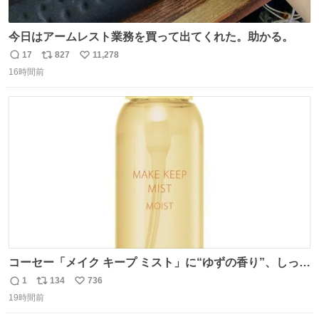
今日はアームレスト業務を買って出てくれた。助かる。
17
827
11,278
返
リ
い
16時間前
信
ポ
い
数
ス
ね
ト
数
数
コーセー「メイク キープ ミスト」に“ゆずの香り”、しっと
りツヤ肌叶う保湿タイプ - fashion-press.net/news/148945
1
134
736
返
リ
い
19時間前
信
ポ
い
数
ス
ね