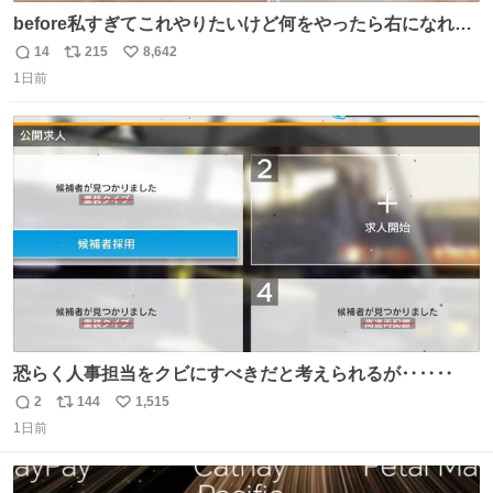
before私すぎてこれやりたいけど何をやったら右になれる
の
14
215
8,642
返
リ
い
1日前
信
ポ
い
数
ス
ね
ト
数
数
恐らく人事担当をクビにすべきだと考えられるが‥‥‥
2
144
1,515
返
リ
い
1日前
信
ポ
い
数
ス
ね
ト
数