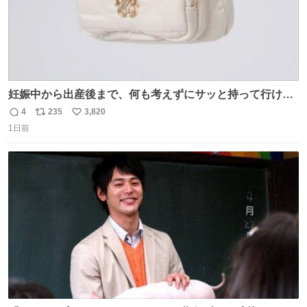
妊娠中から出産後まで、何も考えずにサッと持って行ける
ようなショルダーバッグが欲しいな〜と思っていたのだけ
4
235
3,820
返
リ
い
ど snidelでめちゃくちゃピッタリなものを見つけたので買
1日前
信
ポ
い
った！✨ スマホと小物とペットボトルが入るの最高すぎる
数
ス
ね
🥹 しかもスマホ入れ独立してるしファスナーない！地味に
ト
数
数
嬉しいやつ！！！