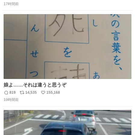
17時間前
信
ポ
い
数
ス
ね
ト
数
数
娘よ……それは違うと思うぞ
819
14,535
155,168
返
リ
い
19時間前
信
ポ
い
数
ス
ね
ト
数
数