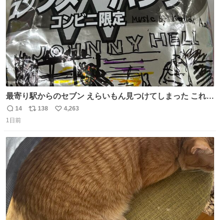
最寄り駅からのセブン えらいもん見つけてしまった これ売
ってくれへんかな… #浅井健一 #ポテチ #ロックの名盤
14
138
4,263
返
リ
い
1日前
信
ポ
い
数
ス
ね
ト
数
数