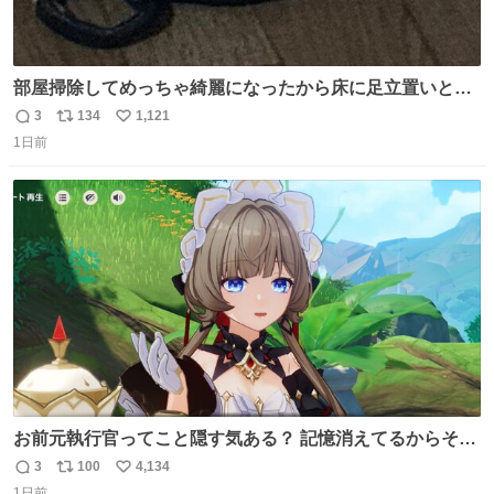
部屋掃除してめっちゃ綺麗になったから床に足立置いとい
たら家族にまだゴミ残ってるよって言われて神
3
134
1,121
返
リ
い
1日前
信
ポ
い
数
ス
ね
ト
数
数
お前元執行官ってこと隠す気ある？ 記憶消えてるからそん
な考えに至らないだろうけどさ…
3
100
4,134
返
リ
い
1日前