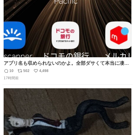
数
アプリ名も収められないのかよ。全部ダサくて本当に凄
い。 https://t.co/LemyLGyVkR
10
502
4,498
返
リ
い
17時間前
信
ポ
い
数
ス
ね
ト
数
数