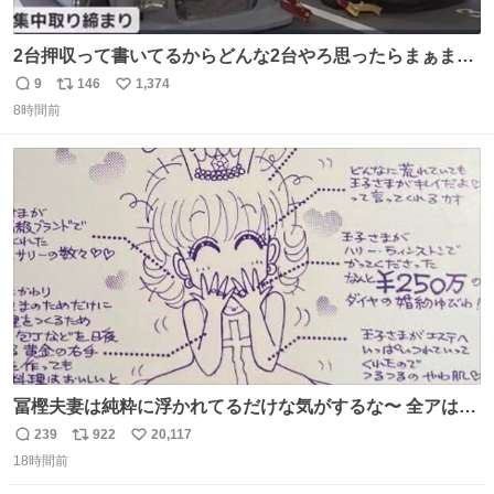
2台押収って書いてるからどんな2台やろ思ったらまぁまぁ
へんてこな1台押収してて笑い止まらん
9
146
1,374
返
リ
い
8時間前
信
ポ
い
数
ス
ね
ト
数
数
冨樫夫妻は純粋に浮かれてるだけな気がするな〜 全アはこ
こに自分の市場価値的なものを上乗せするので、 すっぴん
239
922
20,117
返
リ
い
＆寝起きのボサボサ頭でも「今日も可愛いね」が止まらな
18時間前
信
ポ
い
い。放っておくと永遠に髪撫でてきて作業進まない()
数
ス
ね