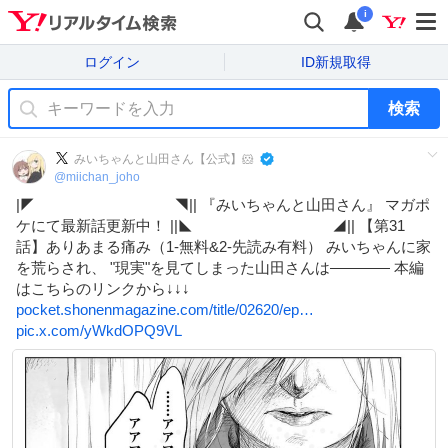
i
ログイン
ID新規取得
検索
みいちゃんと山田さん【公式】🐹
@
miichan_joho
|◤ ◥|| 『みいちゃんと山田さん』 マガポ
ケにて最新話更新中！ ||◣ ◢|| 【第31
話】ありあまる痛み（1-無料&2-先読み有料） みいちゃんに家
を荒らされ、 "現実"を見てしまった山田さんは―――― 本編
はこちらのリンクから↓↓↓
pocket.shonenmagazine.com/title/02620/ep…
pic.x.com/yWkdOPQ9VL