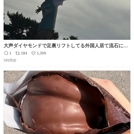
大声ダイヤモンドで足裏リフトしてる外国人居て流石に時
代はAKB48ですかと…
1
184
1,309
返
リ
い
5時間前
信
ポ
い
数
ス
ね
ト
数
数