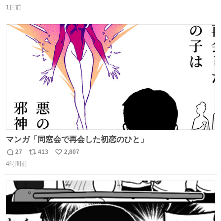
返
リ
い
だけど
1日前
信
ポ
い
数
ス
ね
ト
数
数
マンガ「同窓会で再会した初恋のひと」
27
413
2,807
返
リ
い
4時間前
信
ポ
い
数
ス
ね
ト
数
数