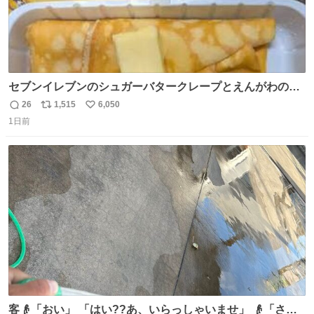
セブンイレブンのシュガーバタークレープとえんがわの寿
司を探している人へ！ シュガーバタークレープは目黒、品
26
1,515
6,050
返
リ
い
川、蒲田、渋谷、川崎、横浜、鶴見、九州の一部エリア限
1日前
信
ポ
い
定商品で8月5日に発注が終了したため店舗に置いてあると
数
ス
ね
ころ少ないですが見つけたら即買いです🤩❣️
ト
数
数
客👴「おい」 「はい??あ、いらっしゃいませ」 👴「さっ