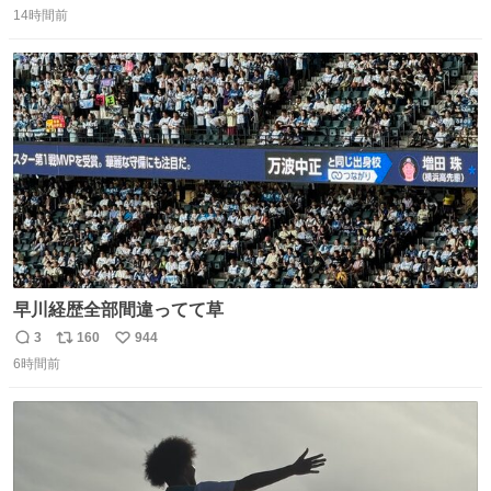
14時間前
信
ポ
い
数
ス
ね
ト
数
数
早川経歴全部間違ってて草
3
160
944
返
リ
い
6時間前
信
ポ
い
数
ス
ね
ト
数
数