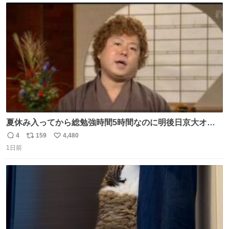
ト
数
数
夏休み入ってから総勉強時間5時間なのに明後日京大オー
プンで今これ
4
159
4,480
返
リ
い
1日前
信
ポ
い
数
ス
ね
ト
数
数