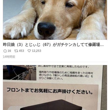
昨日娘（3）とじぃじ（67）がガチケンカしてて修羅場だ
ったんだけど、ふぉるては可能な限り平たくなってまし
16
453
12,253
返
リ
い
た。犬が1番空気読める。
14時間前
信
ポ
い
数
ス
ね
ト
数
数