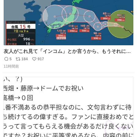
友人がこれ見て「インコム」とか言うから、もうそれにし
か見えなくなっちゃった。
5
184
917
返
リ
い
11時間前
信
ポ
い
数
ス
ね
ト
数
数