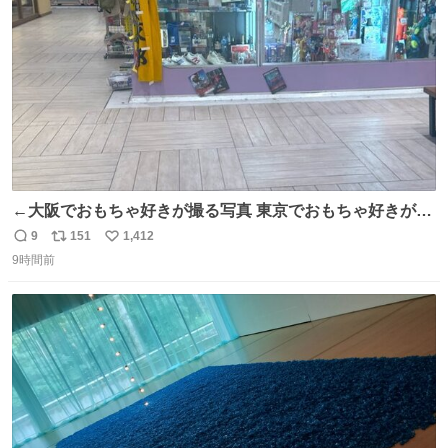
数
←大阪でおもちゃ好きが撮る写真 東京でおもちゃ好きが撮
る写真→
9
151
1,412
返
リ
い
9時間前
信
ポ
い
数
ス
ね
ト
数
数