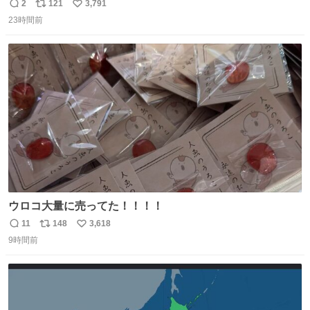
2
121
3,791
返
リ
い
23時間前
信
ポ
い
数
ス
ね
ト
数
数
ウロコ大量に売ってた！！！！
11
148
3,618
返
リ
い
9時間前
信
ポ
い
数
ス
ね
ト
数
数