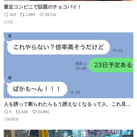
最近コンビニで話題のチョコパイ！
323
1,569
29,711
返
リ
い
1日前
信
ポ
い
数
ス
ね
ト
数
数
人を誘って断られたらもう誘えなくなるって人、これ見て
元気出してほしい
5
542
22,991
返
リ
い
23時間前
信
ポ
い
数
ス
ね
ト
数