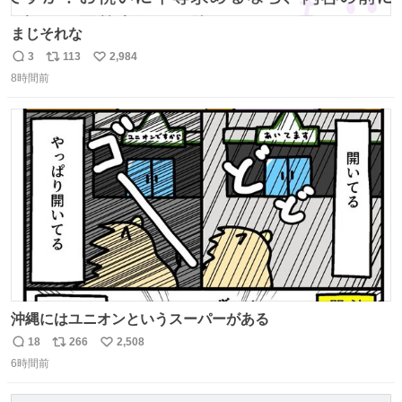
まじそれな
3
113
2,984
返
リ
い
8時間前
信
ポ
い
数
ス
ね
ト
数
数
沖縄にはユニオンというスーパーがある
18
266
2,508
返
リ
い
6時間前
信
ポ
い
数
ス
ね