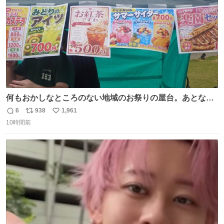
何もおかしなところのない地域のお祭りの屋台。あとなん
か割と聞き馴染みのあるBGMが流れてます #関広見まつり
6
938
1,961
返
リ
い
#関広見まつり2026
10時間前
信
ポ
い
数
ス
ね
ト
数
数