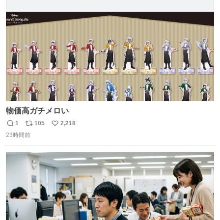
ト
数
数
物価高ガチメロい
1
105
2,218
返
リ
い
23時間前
信
ポ
い
数
ス
ね
ト
数
数