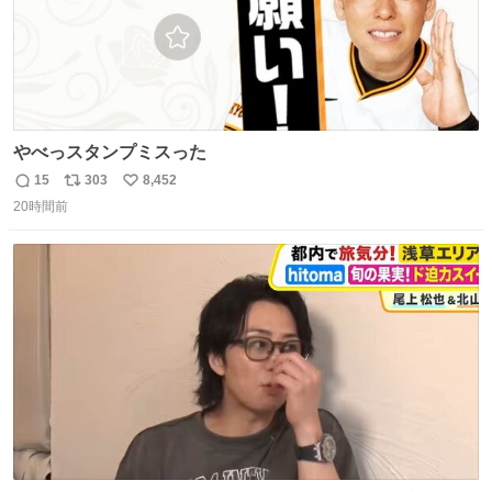
やべっスタンプミスった
15
303
8,452
返
リ
い
20時間前
信
ポ
い
数
ス
ね
ト
数
数