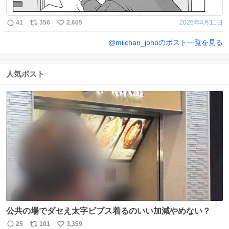
41
356
2,605
2026年4月11日
@
miichan_joho
のポスト一覧を見る
人気ポスト
公共の場でダセえ太字ビブス着るのいい加減やめない？
25
101
3,359
返
リ
い