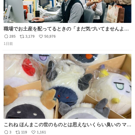
職場でお土産を配ってるときの「まだ気づいてませんよ」
的な演技が毎回シンドい。
285
3,179
50,976
返
リ
い
1日前
信
ポ
い
数
ス
ね
ト
数
数
これね ほんまこの世のものとは思えないくらい臭いの マジ
で、死ぬほど、臭い 中に入ってる謎スクイーズのせいなん
3
119
1,161