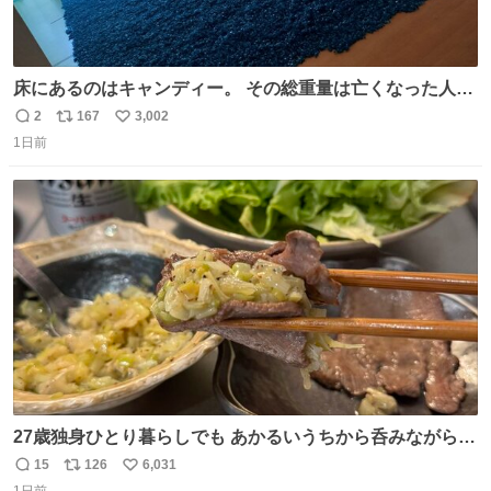
床にあるのはキャンディー。 その総重量は亡くなった人と
同等の重さだそうです。 鑑賞者は一つ持ち帰れますが、亡
2
167
3,002
返
リ
い
くなった人の一部を持ち帰っているような感覚になりまし
1日前
信
ポ
い
た。 勇気を出して口に入れたら、ハッカ味😳✨ #ポーラ美
数
ス
ね
術館
ト
数
数
27歳独身ひとり暮らしでも あかるいうちから呑みながらキ
ッチンでひとり焼肉できてしあわせだもん՞ o̴̶̷̥ ̫ o̴̶̷̥ ՞
15
126
6,031
返
リ
い
1日前