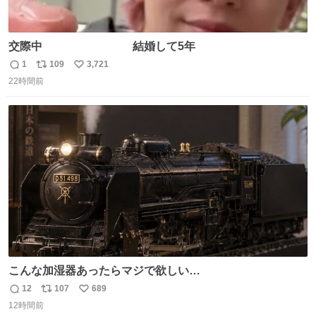
交際中 結婚して5年
1
109
3,721
返
リ
い
22時間前
信
ポ
い
数
ス
ね
ト
数
数
こんな加湿器あったらマジで欲しい…
12
107
689
返
リ
い
12時間前
信
ポ
い