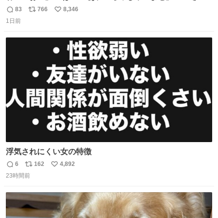
きからずっと水出しっぱなしでもったいないだろ」 「静電
83
766
8,346
返
リ
い
気を逃がし、熱くなった地面の温度を下げ、引火事故の防
1日前
信
ポ
い
止の為必要な作業です」 👴「水不足の昨今にもったいない
数
ス
ね
ことをするな!!」 それでは歌います、聞いてください 「井
ト
数
数
戸水」
浮気されにくい女の特徴
6
162
4,892
返
リ
い
23時間前
信
ポ
い
数
ス
ね
ト
数
数