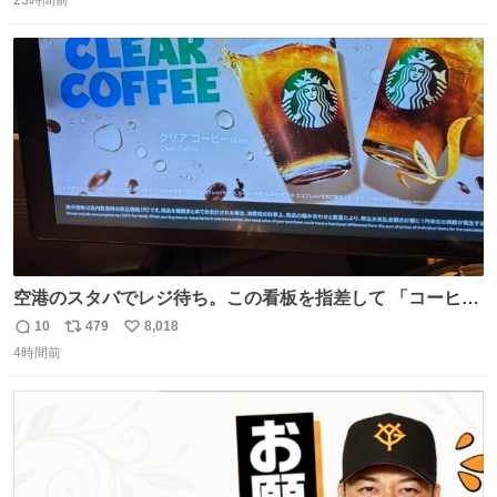
23時間前
信
ポ
い
数
ス
ね
ト
数
数
空港のスタバでレジ待ち。この看板を指差して 「コーヒー
苦手な人コーヒー飲まないよ！」て叫び続けてる子供いて
10
479
8,018
返
リ
い
吹き出しそうwお母さんお疲れ様です。
4時間前
信
ポ
い
数
ス
ね
ト
数
数