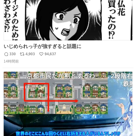
いじめられっ子が強すぎると話題に
330
4,903
94,637
返
リ
い
14時間前
信
ポ
い
数
ス
ね
ト
数
数