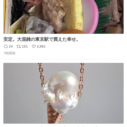
安定。大混雑の東京駅で買えた幸せ。
24
101
2,961
返
リ
い
7時間前
信
ポ
い
数
ス
ね
ト
数
数