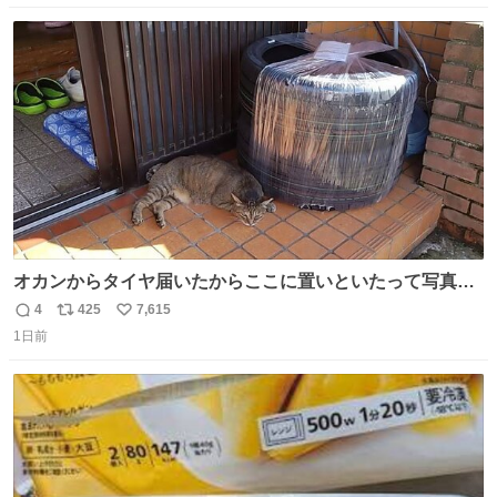
数
ス
ね
ト
数
数
オカンからタイヤ届いたからここに置いといたって写真送
られてきたけど明らかに猫が邪魔くさそうな顔してて草
4
425
7,615
返
リ
い
1日前
信
ポ
い
数
ス
ね
ト
数
数