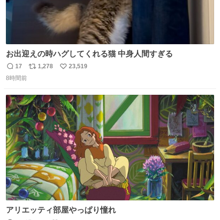
お出迎えの時ハグしてくれる猫 中身人間すぎる
17
1,278
23,519
返
リ
い
8時間前
信
ポ
い
数
ス
ね
ト
数
数
アリエッティ部屋やっぱり憧れ