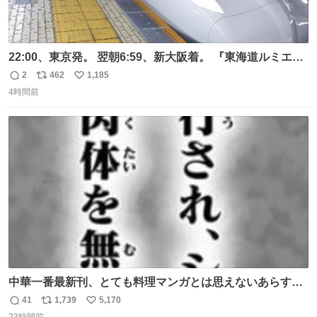
22:00、東京発。 翌朝6:59、新大阪着。 『東海道ルミエー
ルエクスプレス』が今夜、初運行！ 岐阜羽島駅で夜を越す
2
462
1,185
返
リ
い
東海道新幹線。寝台列車じゃないのに、朝まで新幹線とい
4時間前
信
ポ
い
う、なんだか特別体験😉 #TRAINTRIP #東海道ルミエール
数
ス
ね
エクスプレス
ト
数
数
中華一番最新刊、とても料理マンガとは思えないあらすじ
の書き出ししてて最高
41
1,739
5,170
返
リ
い