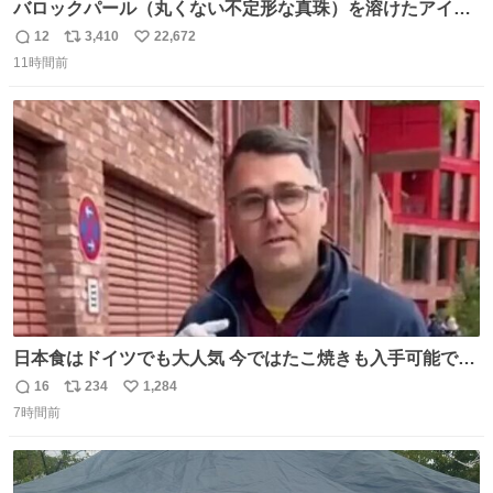
バロックパール（丸くない不定形な真珠）を溶けたアイス
や飴玉、雲、アヒルに見立ててジュエリーデザイナー、
12
3,410
22,672
返
リ
い
Ben Choi 蔡俊文さんの作品。
11時間前
信
ポ
い
instagram.com/bcjoaillerie/
数
ス
ね
ト
数
数
日本食はドイツでも大人気 今ではたこ焼きも入手可能です
が、🥑や🌽、ウィンナーや枝豆などが入っているオリジナ
16
234
1,284
返
リ
い
ルたこ焼きへと進化 大使館の広報課長ハインリッヒは、日
7時間前
信
ポ
い
本でたこ焼きに心奪われ、ベルリンにいたときには出店で
数
ス
ね
焼いてました👏（ええ笑顔や） #たこ焼きの日
ト
数
数