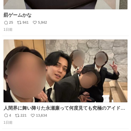
罰ゲームかな
25
941
5,942
返
リ
い
1日前
信
ポ
い
数
ス
ね
ト
数
数
人間界に舞い降りた永瀬廉って何度見ても究極のアイドル
過ぎてずっと味する。美味い。
4
221
13,634
返
リ
い
1日前
信
ポ
い
数
ス
ね