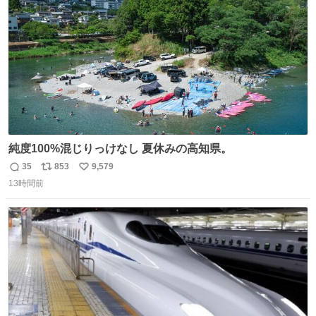
数
純度100%混じりっけなし 夏休みの高知県。
35
853
9,579
返
リ
い
13時間前
信
ポ
い
数
ス
ね
ト
数
数