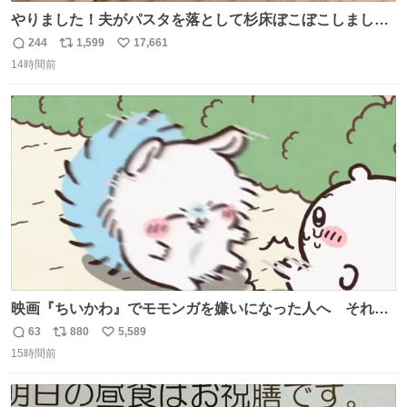
やりました！夫がパスタを落として杉床ぼこぼこしまし
た！よかったーーー！ファーストぼこぼこ自分じゃなく
244
1,599
17,661
返
リ
い
て！これで第二波いつでもいけます！！！✌️いやーほっと
14時間前
信
ポ
い
した！ 杉床を採用しようとしている方々へ忠告です。杉床
数
ス
ね
は乾燥パスタに負けます。豆腐くらいやわやわです。
ト
数
数
映画『ちいかわ』でモモンガを嫌いになった人へ それで
も愛される理由と可能性 kai-you.net/article/96186 『映画
63
880
5,589
返
リ
い
ちいかわ 人魚の島のひみつ』を3回観て、原作も追ってい
15時間前
信
ポ
い
る筆者が、モモンガの名誉回復を試みようとする記事で
数
ス
ね
す。ちいかわ初心者向けです🖊
ト
数