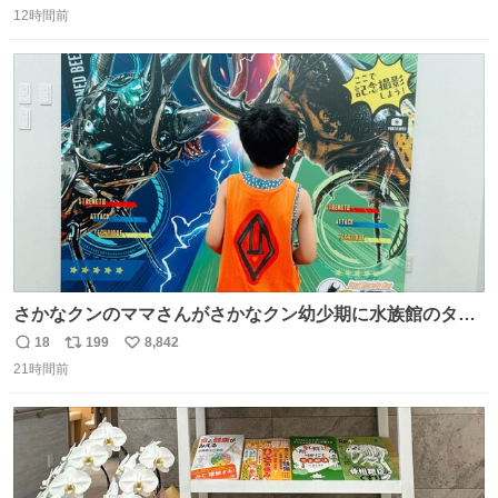
12時間前
信
ポ
い
数
ス
ね
ト
数
数
さかなクンのママさんがさかなクン幼少期に水族館のタコ
水槽の前で1時間以上粘る彼に付き合ったらしいけれど、
18
199
8,842
返
リ
い
先日昆虫博でカブトムシを触り続ける息子に5時間付き合
21時間前
信
ポ
い
った私も将来誰か褒め称えて欲しい
数
ス
ね
ト
数
数