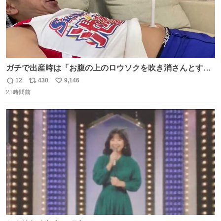
ガチで出産時は「お腹の上のロウソクを吹き消さんとする
サンシャイン池崎」だったし、お産後の股裂け状態でのト
12
430
9,146
返
リ
い
イレは「とにかく明るい安村の体勢」が1番楽
21時間前
信
ポ
い
数
ス
ね
ト
数
数