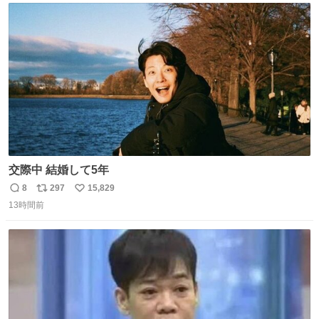
ト
数
数
交際中 結婚して5年
8
297
15,829
返
リ
い
13時間前
信
ポ
い
数
ス
ね
ト
数
数