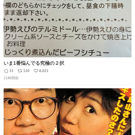
数
いま1番悩んでる究極の２択
31
130
8,021
返
リ
い
21時間前
信
ポ
い
数
ス
ね
ト
数
数