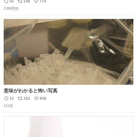
したならその場で動かないで助け呼んで下さい😰 保険にロ
32
148
774
返
リ
い
ードサービス付いてて金銭負担も無いんですから これで走
23時間前
信
ポ
い
ると、壊さなくていい所まで壊しちゃいますから 実際、外
数
ス
ね
装ダメージ、ABSセンサ断線、ブレーキホースも傷入っち
ト
数
数
ゃってます…
意味がわかると怖い写真
13
152
838
返
リ
い
1日前
信
ポ
い
数
ス
ね
ト
数
数