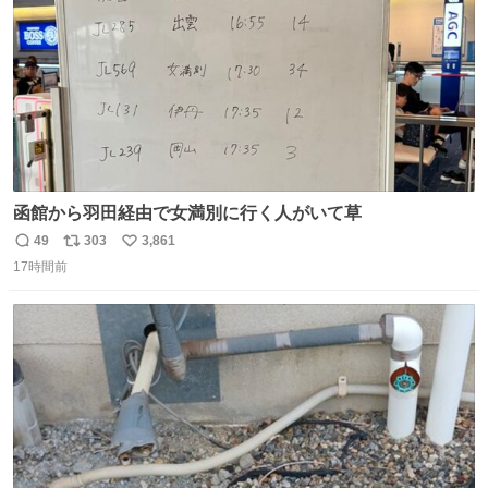
函館から羽田経由で女満別に行く人がいて草
49
303
3,861
返
リ
い
17時間前
信
ポ
い
数
ス
ね
ト
数
数