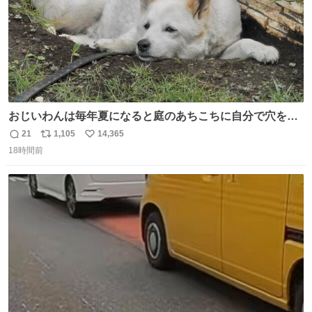
おじいわんは毎年夏になると庭のあちこちに自分で穴を掘
って涼んでた。 たまにうさぎ氏がちゃっかり中に入る事も
21
1,105
14,365
返
リ
い
あったが、退かさず怒らず保護者のようにただ見ていた。
18時間前
信
ポ
い
数
ス
ね
ト
数
数