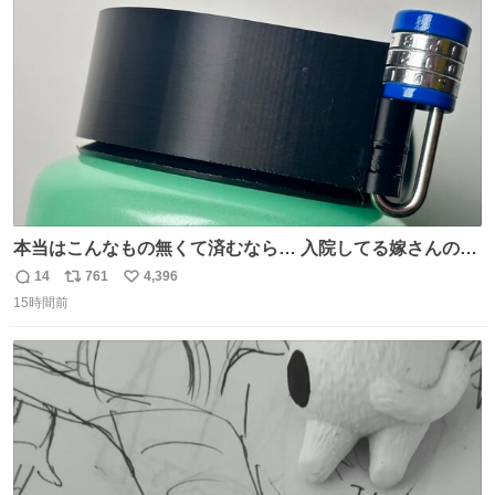
ト
数
数
本当はこんなもの無くて済むなら… 入院してる嫁さんの病
棟、共同の冷蔵庫の中身を勝手に触る輩がおるのだけど、
14
761
4,396
返
リ
い
ナルゲンボトルの中身が減っている事案が起きたらしい。
15時間前
信
ポ
い
水に何か入れられても嫌なので3Dプリンタで 『鍵を開け
数
ス
ね
ないと蓋が回せないやつ』を作ったぞ…
ト
数
数