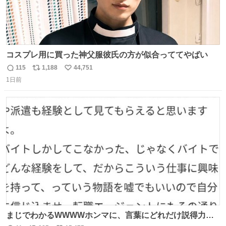
コスプレ用に買った神父服彼氏の方が似合っててやばい
115
1,188
44,751
返
リ
い
1日前
信
ポ
い
数
ス
ね
ト
数
数
まじでわかるWWWWホンマに、言葉にどれだけ説得力を