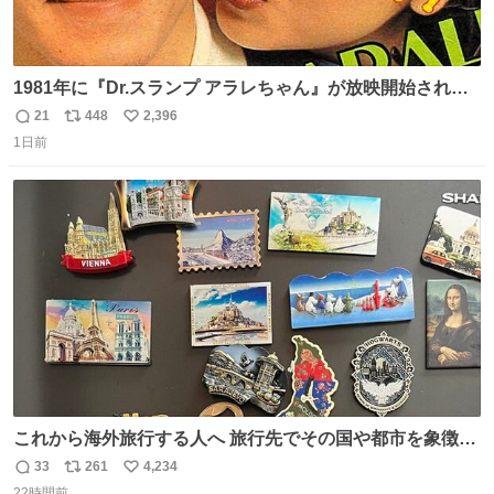
1981年に『Dr.スランプ アラレちゃん』が放映開始された
直後の鳥山明さんと、小山茉美さんです。
21
448
2,396
返
リ
い
1日前
信
ポ
い
数
ス
ね
ト
数
数
これから海外旅行する人へ 旅行先でその国や都市を象徴す
る マグネットを買って欲しい。 僕は交換留学してた1年間
33
261
4,234
返
リ
い
で20カ国回ったけど、旅行先で必ずマグネットを買い、今
22時間前