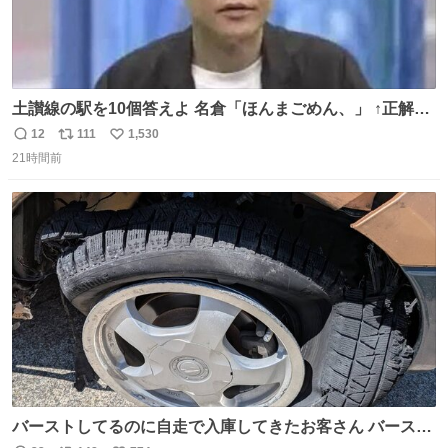
土讃線の駅を10個答えよ 名倉「ほんまごめん、」 ↑正解
（御免駅）
12
111
1,530
返
リ
い
21時間前
信
ポ
い
数
ス
ね
ト
数
数
バーストしてるのに自走で入庫してきたお客さん バースト