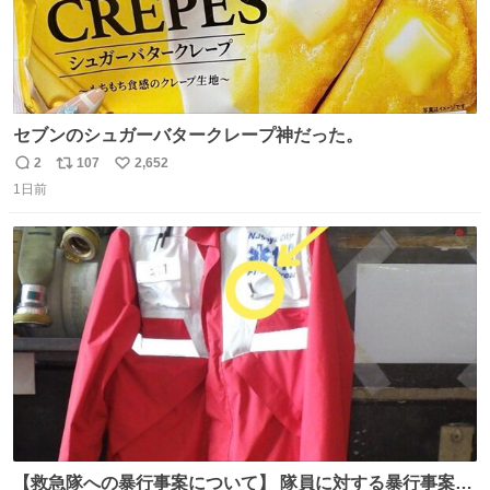
セブンのシュガーバタークレープ神だった。
2
107
2,652
返
リ
い
1日前
信
ポ
い
数
ス
ね
ト
数
数
【救急隊への暴行事案について】 隊員に対する暴行事案