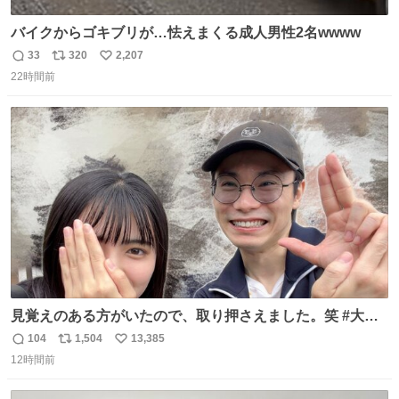
バイクからゴキブリが…怯えまくる成人男性2名wwww
33
320
2,207
返
リ
い
22時間前
信
ポ
い
数
ス
ね
ト
数
数
見覚えのある方がいたので、取り押さえました。笑 #大追
跡 #鈴木浩文 さん
104
1,504
13,385
返
リ
い
12時間前
信
ポ
い
数
ス
ね