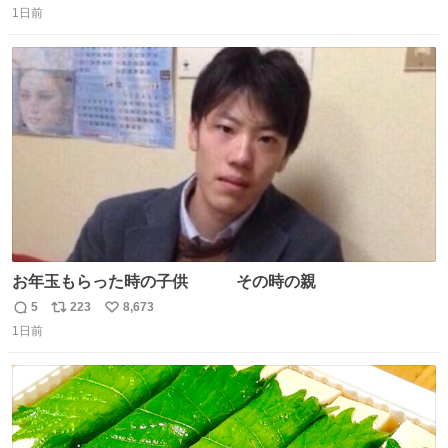
1日前
信
ポ
い
数
ス
ね
ト
数
数
お年玉もらった時の子供 その時の親
5
223
8,673
返
リ
い
1日前
信
ポ
い
数
ス
ね
ト
数
数