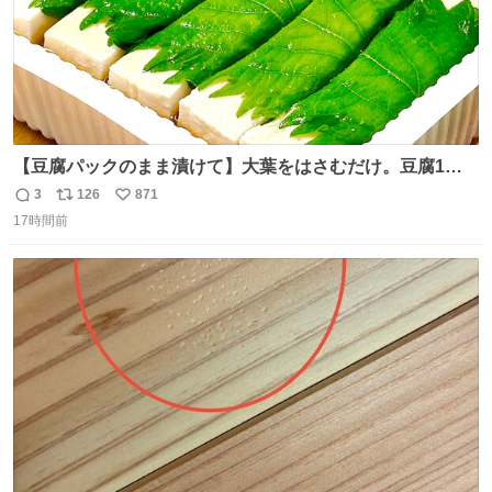
【豆腐パックのまま漬けて】大葉をはさむだけ。豆腐1
丁、秒でなくなる 豆腐に大葉をはさんで、めんつゆに漬け
3
126
871
返
リ
い
るだけ。冷蔵庫で置くだけで味がしみ込み、さっぱりなの
17時間前
信
ポ
い
に満足感のある一品に。火を使わず5分で仕込める、忙し
数
ス
ね
い日にもぴったりの大葉と豆腐の漬けレシピです。 詳しく
ト
数
数
はリプ欄を見てね👇