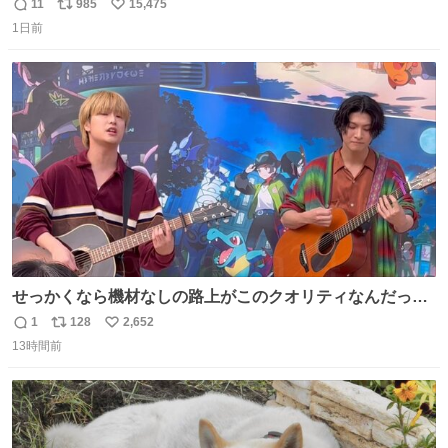
持たせるかだし、自分でそれが本当だと信じないと相手も
11
985
15,475
返
リ
い
騙せられん 私なんか就活中に存在しない記憶作り出してた
1日前
信
ポ
い
WWWW
数
ス
ね
ト
数
数
せっかくなら機材なしの路上がこのクオリティなんだって
バレてくれないかな。 「ガラクタ」大好き！
1
128
2,652
返
リ
い
#Sakurashimeji
13時間前
信
ポ
い
数
ス
ね
ト
数
数