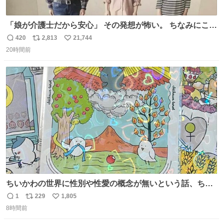
「娘が介護士だから安心」 その発想が怖い。 ちなみにこの
ポスターは、介護職の求人や転職支援をしている会社のポ
420
2,813
21,744
返
リ
い
スターらしい。
20時間前
信
ポ
い
数
ス
ね
ト
数
数
ちいかわの世界に性別や性愛の概念が無いという話、ちい
かわタロットでも恋人・女帝・女教皇あたりは性別を意識
1
229
1,805
返
リ
い
させないように描かれてるんだよね。かなり徹底している
8時間前
信
ポ
い
印象。
数
ス
ね