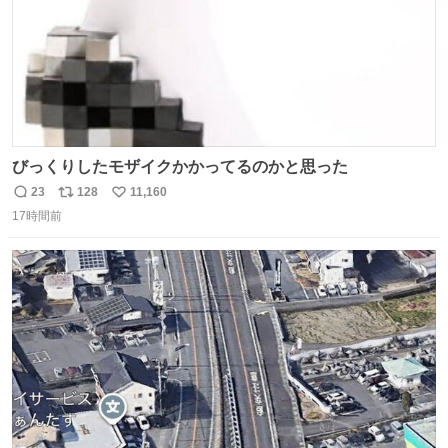
びっくりしたモザイクかかってるのかと思った
23
128
11,160
返
リ
い
17時間前
信
ポ
い
数
ス
ね
ト
数
数