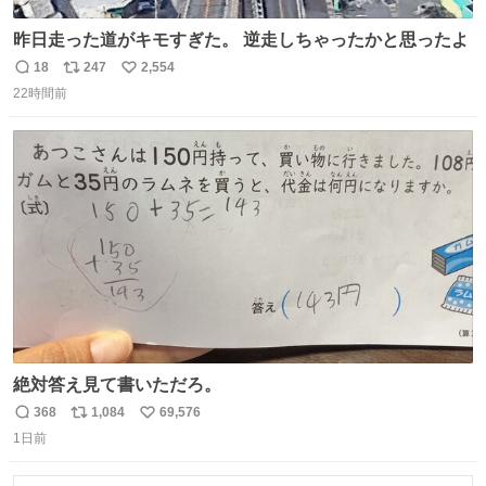
昨日走った道がキモすぎた。 逆走しちゃったかと思ったよ
18
247
2,554
返
リ
い
22時間前
信
ポ
い
数
ス
ね
ト
数
数
絶対答え見て書いただろ。
368
1,084
69,576
返
リ
い
1日前
信
ポ
い
数
ス
ね