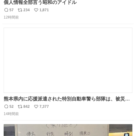
個人情報全部言う昭和のアイドル
57
234
1,871
返
リ
い
12時間前
信
ポ
い
数
ス
ね
ト
数
数
熊本県内に応援派遣された特別自動車警ら部隊は、被災場
所のみならず、避難所も回りながらパトロールを行ってい
52
842
7,377
返
リ
い
ます。写真は、京都府警察の特別自動車警ら部隊が、上益
14時間前
信
ポ
い
城郡御船町内で避難している方々と交流している様子で
数
ス
ね
す。 #令和８年熊本地震 #京都府警察
ト
数
数