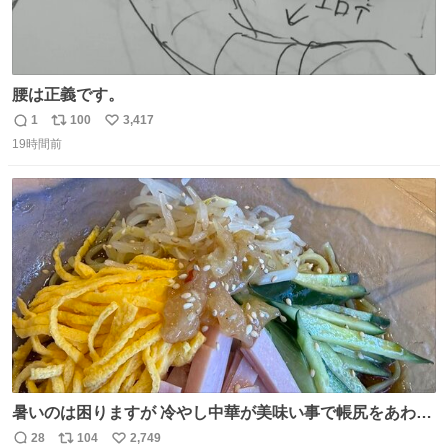
腰は正義です。
1
100
3,417
返
リ
い
19時間前
信
ポ
い
数
ス
ね
ト
数
数
暑いのは困りますが 冷やし中華が美味い事で帳尻をあわせ
てます。
28
104
2,749
返
リ
い