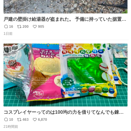
戸建の壁掛け給湯器が盗まれた。 予備に持っていた据置給
湯器があったのでガスやさんに設置してもらった。 工事費
16
200
905
返
リ
い
9万円。 痛い出費。 防犯カメラ設置した。 物騒な時代にな
1日前
信
ポ
い
ったな。 昔は給湯器盗むとか聞いたことなかったな。
数
ス
ね
ト
数
数
コスプレイヤーってのは100均の力を借りてなんでも錬成
できるんですよねビフォーアフター
10
463
6,870
返
リ
い
21時間前
信
ポ
い