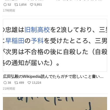
が、令和7年度の6件に対し、令和8年度は現在既に4件発生
52
1,654
5,951
返
リ
い
しています。 特に、この4日間で救急隊員に対する暴行事
17時間前
信
ポ
い
案が立て続けに2件発生しています。 このような行為に対
数
ス
ね
して隊員の安全を守るために、法的措置も辞さず毅然と対
ト
数
数
応していきます。
広田弘毅のWikipedia読んでたらガチで悲しいこと書いて
あって辛い
38
499
13,224
返
リ
い
21時間前
信
ポ
い
数
ス
ね
ト
数
数