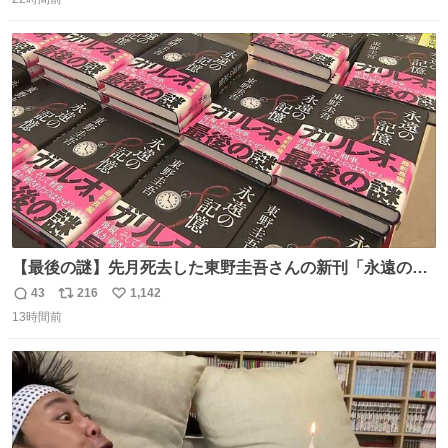
信
ポ
い
は家の冷蔵庫に貼ってる。 交換留学が終わって1年経つけ
数
ス
ね
どそれぞれのマグネットを見る度に旅の思い出が鮮明によ
ト
数
数
みがえります。
【最後の謎】先月死去した東野圭吾さんの新刊「永遠の記
憶」発売 代表作「ガリレオ」シリーズ最新作
43
216
1,142
返
リ
い
news.livedoor.com/article/detail… 68歳で亡くなった作家
13時間前
信
ポ
い
の東野圭吾さんの新刊が発売された。5日は発売されたば
数
ス
ね
かりの新刊も加わり、多くのファンが足を運んでいた。
ト
数
数