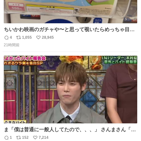
ちいかわ映画のガチャや〜と思って覗いたらめっちゃ目合
って気まずい
4
1,055
28,945
返
リ
い
21時間前
信
ポ
い
数
ス
ね
ト
数
数
ま「僕は普通に一般人してたので、、、」 さんまさん「チ
ンパンジー⁉️」 しぬwwwwwwwwwwwwwwwwwwwww
1
152
7,214
返
リ
い