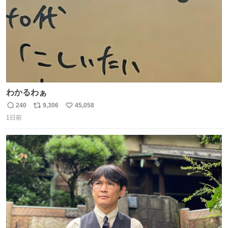
わかるわぁ
240
9,306
45,058
返
リ
い
1日前
信
ポ
い
数
ス
ね
ト
数
数