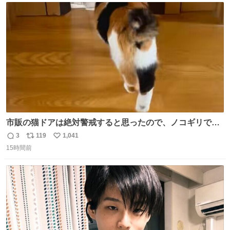
ト
数
数
市販の猫ドアは絶対警戒すると思ったので、ノコギリで無
理やりドアを切り取って作った、にゃんころ専用の猫のれ
3
119
1,041
返
リ
い
ん
15時間前
信
ポ
い
数
ス
ね
ト
数
数