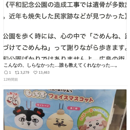
ト
数
数
こんなの、しらなかった…誰も教えてくれなかった…。
1
3,279
13,463
返
リ
い
12時間前
信
ポ
い
数
ス
ね
ト
数
数