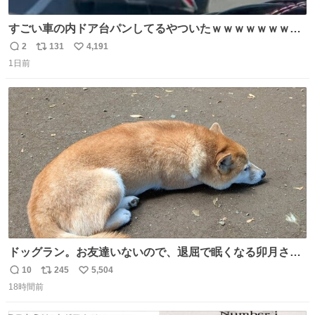
すごい車の内ドア台パンしてるやついたｗｗｗｗｗｗｗｗ
ｗｗｗｗｗｗ
2
131
4,191
返
リ
い
1日前
信
ポ
い
数
ス
ね
ト
数
数
ドッグラン。お友達いないので、退屈で眠くなる卯月さ
ん。 #柴犬卯月
10
245
5,504
返
リ
い
18時間前
信
ポ
い
数
ス
ね