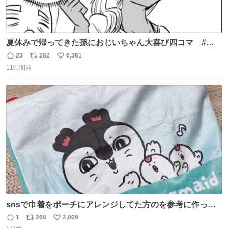
夏休みで帰ってきた孫におじいちゃん大喜び四コマ #四
コマ漫画 #Web漫画 #漫画が読めるハッシュタグ
23
282
6,361
返
リ
い
11時間前
信
ポ
い
数
ス
ね
ト
数
数
snsで巾着をポーチにアレンジしてた方のを参考に作って
みました🧵 裁縫は得意でないので、ザクザクの目測で縫い
1
268
2,809
返
リ
い