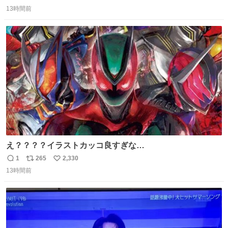
返
リ
い
13時間前
信
ポ
い
数
ス
ね
ト
数
数
え？？？？イラストカッコ良すぎな
い？？？？？？？？？？？？
1
265
2,330
返
リ
い
13時間前
信
ポ
い
数
ス
ね
ト
数
数