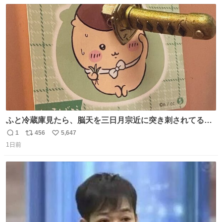
数
ス
ね
ト
数
数
ふと冷蔵庫見たら、脳天を三日月宗近に突き刺されてるく
りまんじゅうパイセンが
1
456
5,647
返
リ
い
1日前
信
ポ
い
数
ス
ね
ト
数
数