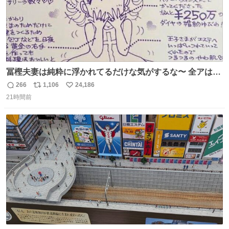
冨樫夫妻は純粋に浮かれてるだけな気がするな〜 全アはこ
こに自分の市場価値的なものを上乗せするので、 すっぴん
266
1,106
24,186
返
リ
い
＆寝起きのボサボサ頭でも「今日も可愛いね」が止まらな
21時間前
信
ポ
い
い。放っておくと永遠に髪撫でてきて作業進まない()
数
ス
ね
156cm40kg、年中日焼け止めとお友達の私より綺麗な手や
ト
数
数
めてもろて とか言う