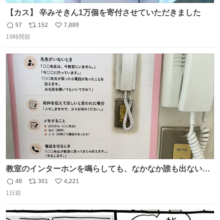
【カス】 辛みそきん1万個を寄付させていただきました
57
152
7,889
返
リ
い
19時間前
信
ポ
い
数
ス
ね
ト
数
数
教室のインターホンを鳴らしても、なかなか誰も出ないこ
とがあります…。 もしかすると「電話の出方」に困ってい
48
301
4,221
返
リ
い
るのかもしれません。 そこで「何を話せばいいか」が見え
1日前
信
ポ
い
る手引きを用意して、安心して電話に出られるようにしま
数
ス
ね
す。 インターホンの応対も大切なコミュニケーションの学
ト
数