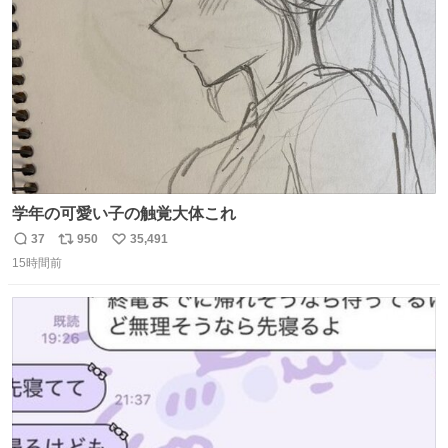
数
た。
学年の可愛い子の触覚大体これ
37
950
35,491
返
リ
い
15時間前
信
ポ
い
数
ス
ね
ト
数
数