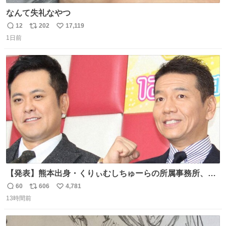
なんて失礼なやつ
12
202
17,119
返
リ
い
1日前
信
ポ
い
数
ス
ね
ト
数
数
【発表】熊本出身・くりぃむしちゅーらの所属事務所、被
災地に義援金寄付 news.livedoor.com/article/detail… くり
60
606
4,781
返
リ
い
ぃむしちゅーやマツコ、有働由美子らが所属する芸能事務
13時間前
信
ポ
い
所「チャッターボックス」が7日、公式サイトを更新。熊
数
ス
ね
本地震の被災地支援のため義援金を寄付したことを公表し
ト
数