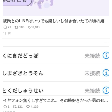
彼氏とのLINEはいつでも楽しいし付き合いたての頃の嬉し
かったLINEは無限にあるけど(同棲前は1日で各50通くらい
27
100
8,915
返
リ
い
送りあってたし)最近嬉しかったのはこれ
1日前
信
ポ
い
数
ス
ね
ト
数
数
イヤフォン無くしすぎてこれ。 その時好きだった男のセコ
ムの名前にしてる
1
131
4,139
返
リ
い