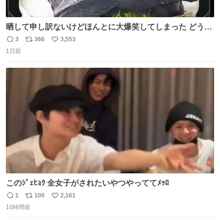
晒して申し訳ないけどほんとに大爆笑してしまった どうや
って撮るのこれwwwwwwwwwwww
3
366
3,553
返
リ
い
1日前
信
ポ
い
数
ス
ね
ト
数
数
このｼﾞｪﾋｮｸ 全女子がされたいやつやっててﾒｯﾛ
1
100
2,161
返
リ
い
10時間前
信
ポ
い