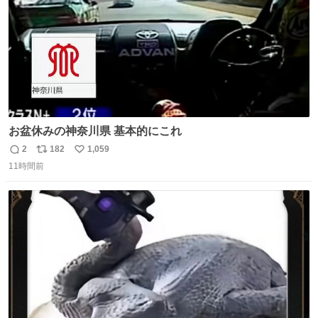
お盆休みの神奈川県 基本的にこれ
2
182
1,059
返
リ
い
11時間前
信
ポ
い
数
ス
ね
ト
数
数