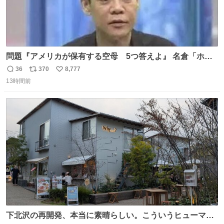
問題『アメリカが保有する空母 5つ答えよ』 名倉「ホン
マごめん、日本」
36
370
8,777
返
リ
い
13時間前
信
ポ
い
数
ス
ね
ト
数
数
下北沢の再開発、本当に素晴らしい。こういうヒューマン