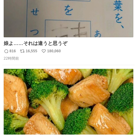
娘よ……それは違うと思うぞ
816
16,555
180,060
返
リ
い
22時間前
信
ポ
い
数
ス
ね
ト
数
数