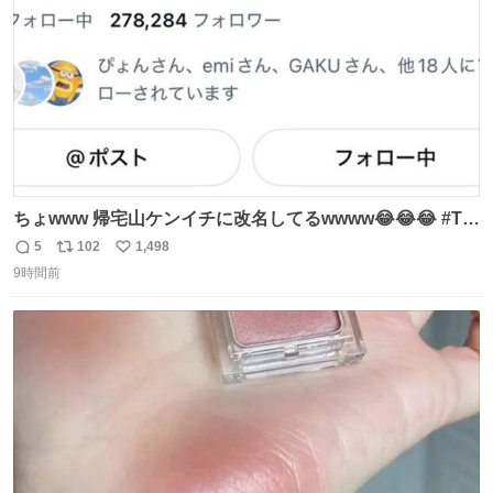
ちょwww 帰宅山ケンイチに改名してるwwww😂😂😂 #Tシ
ャツが乾くまで #松山ケンイチ
5
102
1,498
返
リ
い
9時間前
信
ポ
い
数
ス
ね
ト
数
数