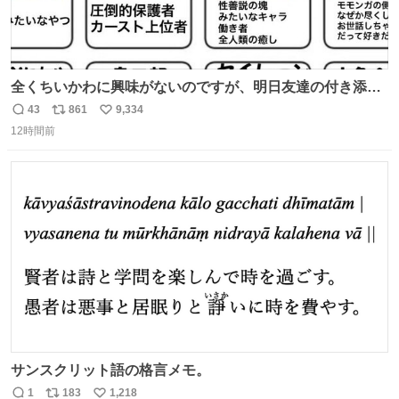
全くちいかわに興味がないのですが、明日友達の付き添い
で見に行きます。 事前に予習できるよう、友達がキャラク
43
861
9,334
返
リ
い
ターの説明を作ってくれたのですが、くりまんじゅうとい
12時間前
信
ポ
い
うやつに説明に「あんたみたいなやつ」と書かれていまし
数
ス
ね
た。 一気に楽しみになりました。
ト
数
数
サンスクリット語の格言メモ。
1
183
1,218