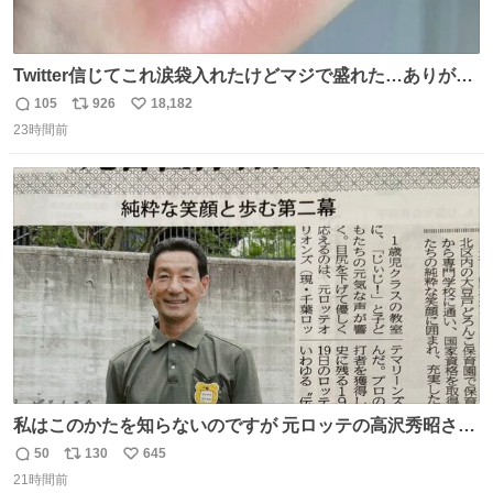
Twitter信じてこれ涙袋入れたけどマジで盛れた…ありがと
う…
105
926
18,182
返
リ
い
23時間前
信
ポ
い
数
ス
ね
ト
数
数
私はこのかたを知らないのですが 元ロッテの高沢秀昭さん
現在67才 保育士として活躍✨ 「タウンニュース」より #
50
130
645
返
リ
い
ロッテ #高沢秀昭 さん
21時間前
信
ポ
い