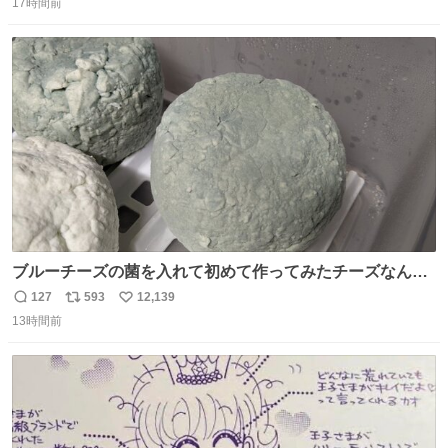
17時間前
信
ポ
い
数
ス
ね
ト
数
数
ブルーチーズの菌を入れて初めて作ってみたチーズなんだ
けど 本能でちょっとヤバいと思っちゃう見た目だな
127
593
12,139
返
リ
い
13時間前
信
ポ
い
数
ス
ね
ト
数
数