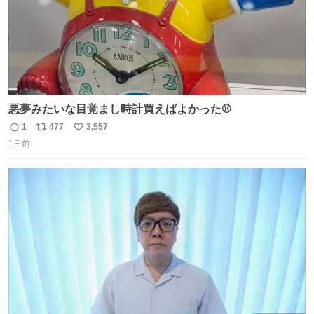
悪夢みたいな目覚まし時計買えばよかった⚾
1
477
3,557
返
リ
い
1日前
信
ポ
い
数
ス
ね
ト
数
数