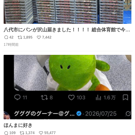
八代市にパンが沢山届きました！！！！ 総合体育館で今配
ってるそうなので、是非取りに行けそうな方は行ってみて
42
1,895
7,442
返
リ
い
ください💪
17時間前
信
ポ
い
数
ス
ね
ト
数
数
ほんまに好き
109
1,374
55,477