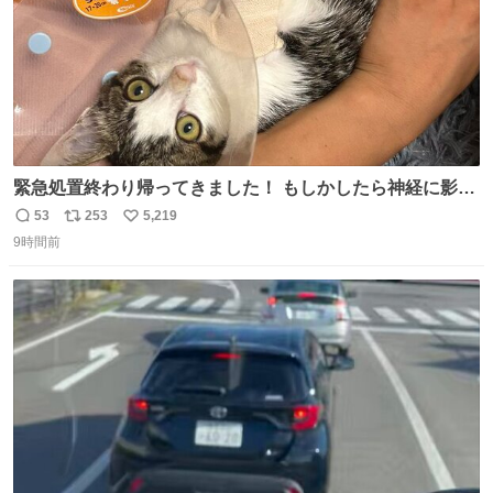
緊急処置終わり帰ってきました！ もしかしたら神経に影響
も出ているのかもと、、その影響で出にくいのもあるかも
53
253
5,219
返
リ
い
との事 内臓エコーもしてみると少し動きが弱いのかもなぁ
9時間前
信
ポ
い
と先生が言っておりました。 明日また病院です！ 帰ってき
数
ス
ね
て弟にぐるぐる言いながら甘えん坊してました☺️
ト
数
数