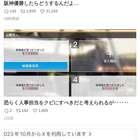
阪神優勝したらどうするんだよ…
145
2,959
37,250
返
リ
い
18時間前
信
ポ
い
数
ス
ね
ト
数
数
恐らく人事担当をクビにすべきだと考えられるが‥‥‥
2
182
1,800
返
リ
い
1日前
信
ポ
い
数
ス
ね
ト
数
数