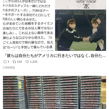
ト
数
数
「彼らは自分たちがアメリカに行きたいではなく､自分たち
のファンと一緒に世界中を旅をしたいという構想」旅をす
3
102
1,325
返
リ
い
る中で彼らの音楽がさまざまな人に届き､より多くの仲間が
23時間前
信
ポ
い
増える景色を3人は夢見ているようだ｡ #滝沢秀明 社長あり
数
ス
ね
がとうございます😭この記事も素敵😭 #Number_i #平野
ト
数
数
紫耀 (泣ける😭)