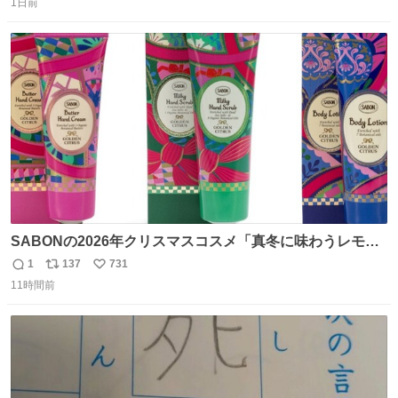
ましたので悪しからず🙏🏻 裏地は人魚のウロコ風な柄にし
1日前
信
ポ
い
てみたらめっちゃ良き☺️ 島二郎とちいかわチャームもお気
数
ス
ね
に入り⭐️
ト
数
数
SABONの2026年クリスマスコスメ「真冬に味わうレモン
ティーの香り」限定ボディスクラブ＆バスオイルなど -
1
137
731
返
リ
い
fashion-press.net/news/149659
11時間前
信
ポ
い
数
ス
ね
ト
数
数