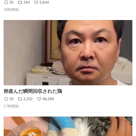
スケールの開発がいいんだよ。
35
194
5,644
返
リ
い
20時間前
信
ポ
い
数
ス
ね
ト
数
数
卵産んだ瞬間回収された鶏
35
2,332
46,289
返
リ
い
17時間前
信
ポ
い
数
ス
ね
ト
数
数