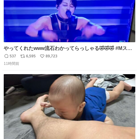
やってくれたwww流石わかってらっしゃる🤣🤣🤣 #Mステ
#西川貴教
537
6,595
89,723
返
リ
い
11時間前
信
ポ
い
数
ス
ね
ト
数
数