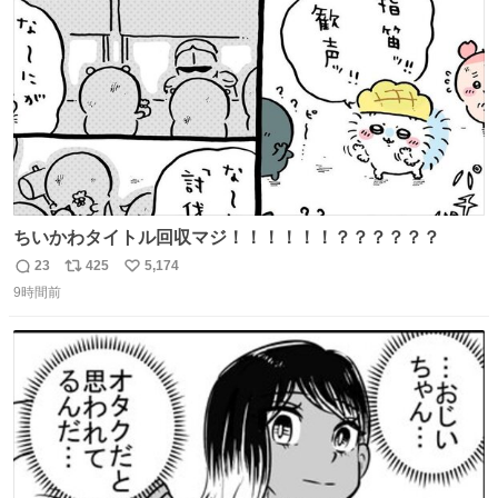
数
びです。
ちいかわタイトル回収マジ！！！！！！？？？？？？
23
425
5,174
返
リ
い
9時間前
信
ポ
い
数
ス
ね
ト
数
数