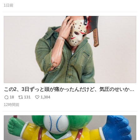
返
リ
い
1日前
信
ポ
い
数
ス
ね
ト
数
数
この2、3日ずっと頭が痛かったんだけど、気圧のせいかし
ら…
18
131
1,304
返
リ
い
12時間前
信
ポ
い
数
ス
ね
ト
数
数