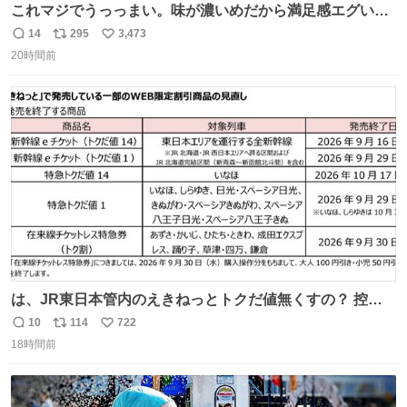
これマジでうっっまい。味が濃いめだから満足感エグいし
1週間で3キロ痩せた😭
14
295
3,473
返
リ
い
20時間前
信
ポ
い
数
ス
ね
ト
数
数
は、JR東日本管内のえきねっとトクだ値無くすの？ 控え
めに言ってクソすぎんか？
10
114
722
返
リ
い
18時間前
信
ポ
い
数
ス
ね
ト
数