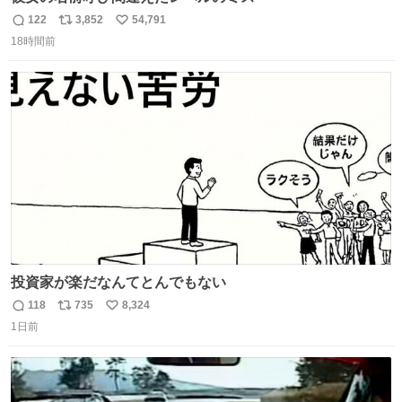
122
3,852
54,791
返
リ
い
18時間前
信
ポ
い
数
ス
ね
ト
数
数
投資家が楽だなんてとんでもない
118
735
8,324
返
リ
い
1日前
信
ポ
い
数
ス
ね
ト
数
数