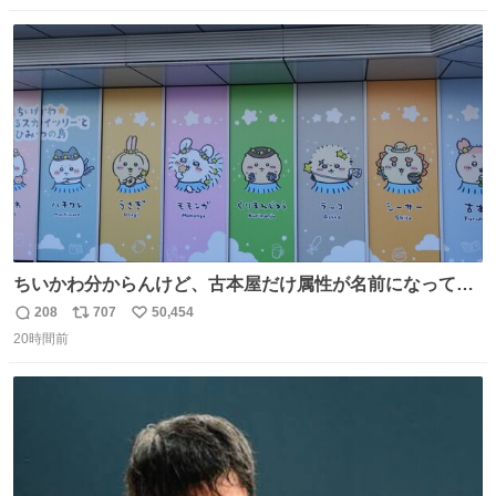
数
ス
ね
ト
数
数
ちいかわ分からんけど、古本屋だけ属性が名前になってる
のはどういうこと？
208
707
50,454
返
リ
い
20時間前
信
ポ
い
数
ス
ね
ト
数
数