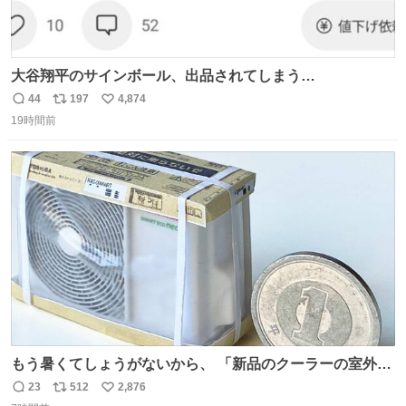
大谷翔平のサインボール、出品されてしまう…
44
197
4,874
返
リ
い
19時間前
信
ポ
い
数
ス
ね
ト
数
数
もう暑くてしょうがないから、 「新品のクーラーの室外機
のミニチュア」 でも見ていってよ
23
512
2,876
返
リ
い