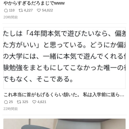
やからすぎるだろまじでwww
110
4,227
54,022
返
リ
い
20時間前
信
ポ
い
数
ス
ね
ト
数
数
これ本当に首がもげるくらい頷いた。 私は入学前に送られ
てきた、大学のサークル紹介冊子を見た時点で終わりを感
25
325
4,621
返
リ
い
じたので、女子大でもないくせに偏差値の高い大学のイン
22時間前
信
ポ
い
カレサークルに突撃して所属するという奇行で事なきを得
数
ス
ね
た。 高偏差値に行けないならせめてそれくらいした方が予
ト
数
数