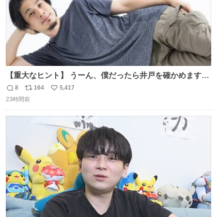
【重大なヒント】 うーん、僕だったら井戸を確かめますけ
どね
8
164
5,417
返
リ
い
23時間前
信
ポ
い
数
ス
ね
ト
数
数