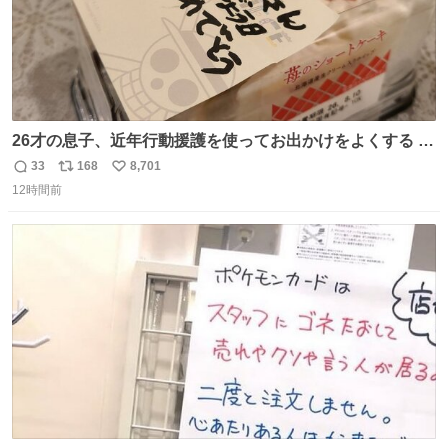
26才の息子、近年行動援護を使ってお出かけをよくする 親
との外出はもう嫌らしい。 中身は小学生位なのに小癪な😅
33
168
8,701
返
リ
い
昨日は夜のショッピングモールに行った 先に寝といてよ❗
12時間前
信
ポ
い
と何度も何度も言い残して。 起きたら冷蔵庫に… ああ、こ
数
ス
ね
れ買いに行ってくれたんだ…😭
ト
数
数