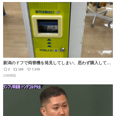
数
ス
ね
ト
数
数
新潟のドフで両替機を発見してしまい、思わず購入してし
まい大阪に発送するイベントが発生
2
166
7,339
返
リ
い
22時間前
信
ポ
い
数
ス
ね
ト
数
数