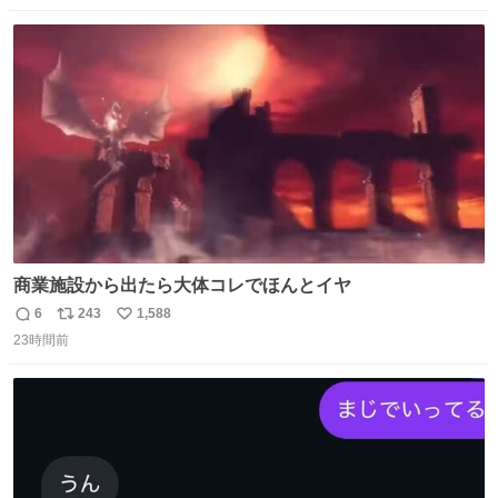
数
ス
ね
ト
数
数
商業施設から出たら大体コレでほんとイヤ
6
243
1,588
返
リ
い
23時間前
信
ポ
い
数
ス
ね
ト
数
数