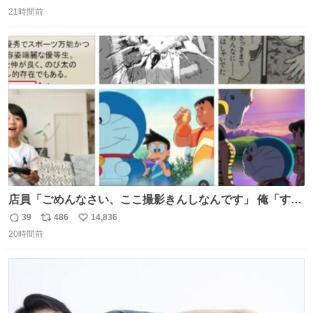
返
リ
い
21時間前
信
ポ
い
数
ス
ね
ト
数
数
店員「ごめんなさい、ここ撮影きんしなんです」 俺「すみ
ません！すぐ消します」 店員「念のためフォルダから消し
39
486
14,836
返
リ
い
てるところ見せて頂けますか？」 俺「はい…」
20時間前
信
ポ
い
数
ス
ね
ト
数
数