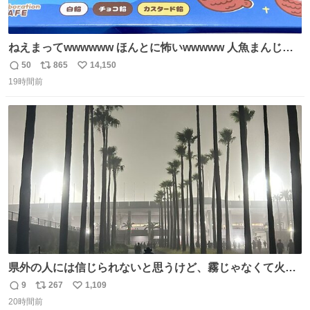
ねえまってwwwwww ほんとに怖いwwwww 人魚まんじゅ
う買ってきたから私も永遠のいのちを…ぐへへ…と思いな
50
865
14,150
返
リ
い
がら1つ食べたら 奥歯欠けたんだけど！！！！？？？ しか
19時間前
信
ポ
い
もガッツリ😭 まんじゅうだよ？？？？？？ ガリッて言っ
数
ス
ね
たから何？と思って口から出したら自分の歯wwwwww セ
ト
数
数
イレーンの呪いじゃん😭
県外の人には信じられないと思うけど、霧じゃなくて火山
灰です🌋 #桜島
9
267
1,109
返
リ
い
20時間前
信
ポ
い