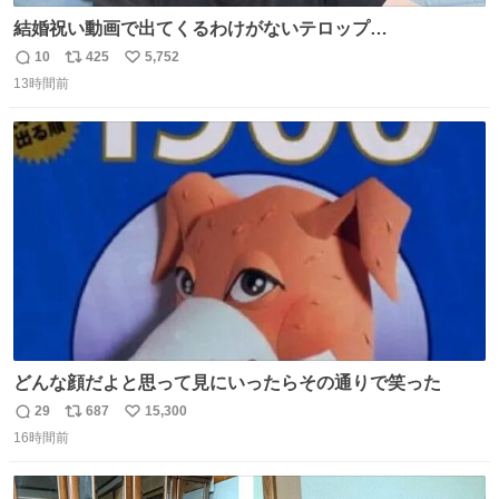
結婚祝い動画で出てくるわけがないテロップ
youtu.be/4pJ7U22AYtw
10
425
5,752
返
リ
い
13時間前
信
ポ
い
数
ス
ね
ト
数
数
どんな顔だよと思って見にいったらその通りで笑った
29
687
15,300
返
リ
い
16時間前
信
ポ
い
数
ス
ね
ト
数