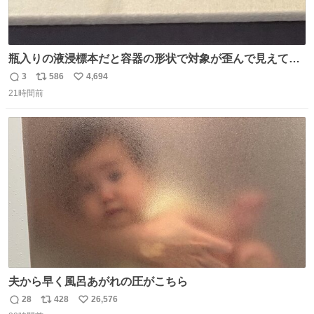
瓶入りの液浸標本だと容器の形状で対象が歪んで見えてし
まうことから、なるべく歪みがない状態で観察しやすいよ
3
586
4,694
返
リ
い
うにこのような形で保存していると前に科博の先生から教
21時間前
信
ポ
い
えてもらった #国立科学博物館
数
ス
ね
ト
数
数
夫から早く風呂あがれの圧がこちら
28
428
26,576
返
リ
い