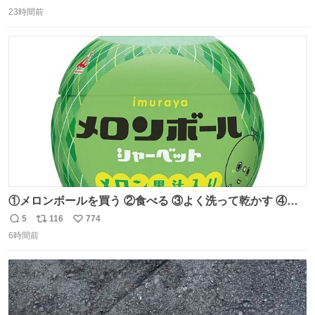
返
リ
い
膨れ上がり、傷だらけ血だらけになりながらも何とか救出
23時間前
信
ポ
い
したこの子はその後、工場長の家の子になりました😌💕
数
ス
ね
ト
数
数
①メロンボールを買う ②食べる ③よく洗って乾かす ④か
わいい
5
116
774
返
リ
い
6時間前
信
ポ
い
数
ス
ね
ト
数
数