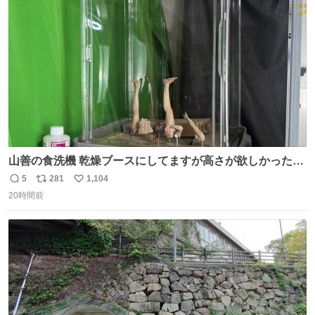
愛がられて困ることもなかろうなと思ったのでやっぱり猫
ト
数
数
よ不老不死でいてくれ
山善の食洗機 乾燥ブースにしてますが高さが欲しかったの
でコレクションケースを置くだけのツルセコ改造 扉が手前
5
281
1,104
返
リ
い
に開き天井の温度もしっかり上がるのでかなり使いやすく
20時間前
信
ポ
い
なりました😎
数
ス
ね
ト
数
数