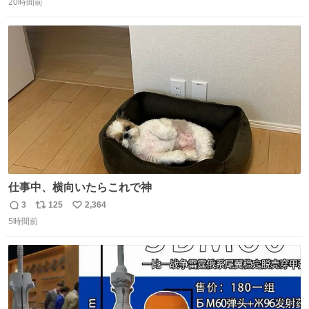
20時間前
信
ポ
い
数
ス
ね
ト
数
数
仕事中、横向いたらこれで神
3
125
2,364
返
リ
い
5時間前
信
ポ
い
数
ス
ね
ト
数
数