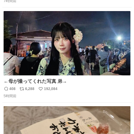
7時間前
信
ポ
い
数
ス
ね
ト
数
数
←母が撮ってくれた写真 弟→
408
6,288
192,084
返
リ
い
5時間前
信
ポ
い
数
ス
ね
ト
数
数