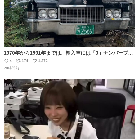
1970年から1991年までは、輸入車には「0」ナンバープレ
ートが使用されていました。 その後、この制度は廃止さ
4
174
1,372
返
リ
い
れ、すべての「0」ナンバープレートは抹消・無効化され
20時間前
信
ポ
い
ました。 ところが最近、その「0」ナンバープレートを装
数
ス
ね
着した車両が発見されました。 今でも残っていること自体
ト
数
数
が奇跡です……。