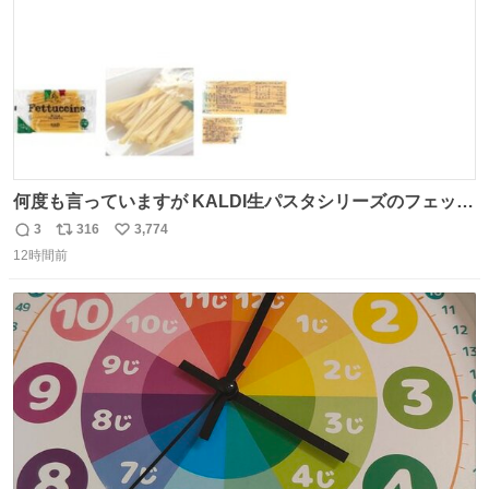
何度も言っていますが KALDI生パスタシリーズのフェット
チーネは 真剣(ガチ)で美味いぞ
3
316
3,774
返
リ
い
12時間前
信
ポ
い
数
ス
ね
ト
数
数