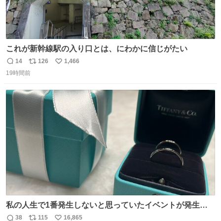
これが新幹線駅の入り口とは、にわかに信じがたい
14
126
1,466
返
リ
い
19時間前
信
ポ
い
数
ス
ね
ト
数
数
私の人生で1番発生しないと思っていたイベントが発生し
ました
38
115
16,865