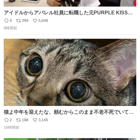
アイドルからアパレル社員に転職した元PURPLE KISSの
ドシちゃん、入社3日目にして自社の取り扱い商品を一生
4
399
5,048
返
リ
い
懸命PRしててほんまに…………
8時間前
信
ポ
い
数
ス
ね
ト
数
数
猫よ中年を迎えたな、頼むからこのまま不老不死でいてく
れ…と願ってから、いや人間の家族が死に絶えて猫だけこ
2
188
3,145
返
リ
い
の世に置いていくなんてひどいことはできない…と思って
16時間前
信
ポ
い
から、猫のこの可愛さと愛嬌なら未来永劫ほかの人間に可
数
ス
ね