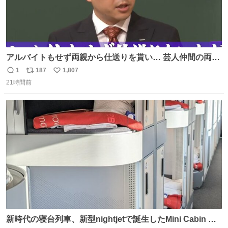
アルバイトもせず両親から仕送りを貰い… 芸人仲間の両親
のスネまでかじる!? ドンデコルテ銀次⚡️ 無料見逃し配信は
1
187
1,807
返
リ
い
こちらから ▶︎abema.go.link/gBLVb ◤しくじり先生
21時間前
信
ポ
い
ABEMAにて毎週最新話無料配信中◢ @10000nabe
数
ス
ね
@akmllube0617
ト
数
数
新時代の寝台列車、新型nightjetで誕生したMini Cabin ま