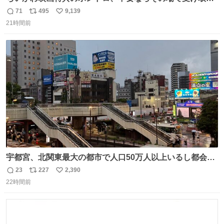
辞退すれば良いのに白々しい
71
495
9,139
返
リ
い
21時間前
信
ポ
い
数
ス
ね
ト
数
数
宇都宮、北関東最大の都市で人口50万人以上いるし都会何
だろうなと思っていたら想像以上に都会で興奮した
23
227
2,390
返
リ
い
22時間前
信
ポ
い
数
ス
ね
ト
数
数