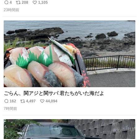
さに走るカプセルホテルといった感じで、一人旅で利用す
4
208
1,105
返
リ
い
るのにはちょうどいい設備。 他の人も言ってましたが、サ
23時間前
信
ポ
い
ンライズの後継に欲しい…
数
ス
ね
ト
数
数
ごらん、関アジと関サバ 君たちがいた海だよ
162
4,497
44,094
返
リ
い
7時間前
信
ポ
い
数
ス
ね
ト
数
数