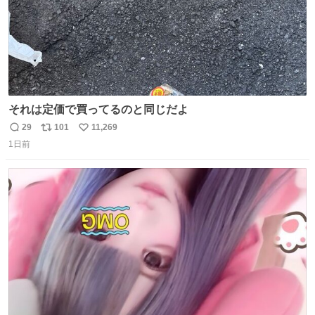
それは定価で買ってるのと同じだよ
29
101
11,269
返
リ
い
1日前
信
ポ
い
数
ス
ね
ト
数
数