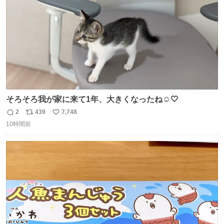
後がいいです。 https://t.co/9nMHIrETkw
そろそろ我が家に来て1年、大きくなったね☺️🤍
2
439
7,748
返
リ
い
10時間前
信
ポ
い
数
ス
ね
ト
数
数