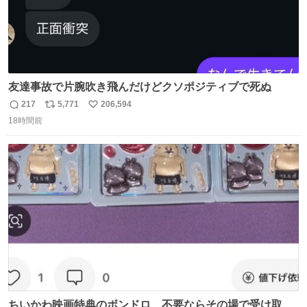
友達事故で片腕吹き飛んだけどクソポジティブで死ぬ
217
5,771
206,594
返
リ
い
18時間前
信
ポ
い
数
ス
ね
ト
数
数
ちいかわ映画特典のボンドロ、不要ならその場で受け取り