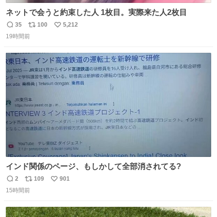
ネットで会うと約束した人 1枚目。実際来た人2枚目
35
100
5,212
返
リ
い
19時間前
信
ポ
い
数
ス
ね
ト
数
数
インド関係のページ、もしかして全部消されてる?
2
109
901
返
リ
い
15時間前
信
ポ
い
数
ス
ね
ト
数