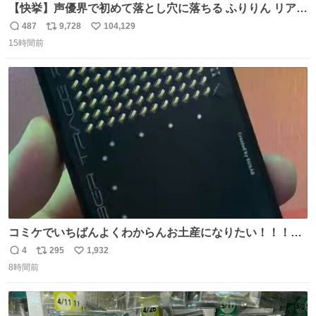
【快挙】声優界で初めて落とし穴に落ちる ふりりん リアク
ションが最高過ぎる🤣 #ドッキリGP #降幡愛
487
9,728
104,129
返
リ
い
15時間前
信
ポ
い
数
ス
ね
ト
数
数
コミケでいちばんよくわからんお土産になりたい！！！！
#C108
4
295
1,932
返
リ
い
8時間前
信
ポ
い
数
ス
ね
ト
数