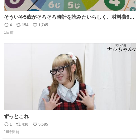
そういや5歳がそろそろ時計を読みたいらしく、材料費600
円で作れる知育時計作ってみた！ めっちゃ簡単！ ありがと
4
154
1,745
返
リ
い
う先人！
1日前
信
ポ
い
数
ス
ね
ト
数
数
ずっとこれ
1
430
5,585
返
リ
い
18時間前
信
ポ
い