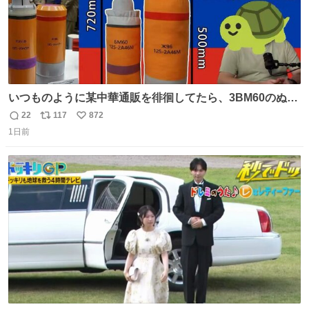
いつものように某中華通販を徘徊してたら、3BM60のぬい
ぐるみを発見してしまった…。
22
117
872
返
リ
い
1日前
信
ポ
い
数
ス
ね
ト
数
数