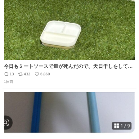
数
今日もミートソースで皿が死んだので、天日干しをしてい
ます🍝 ありがとう先人の知恵
13
432
6,860
返
リ
い
1日前
信
ポ
い
数
ス
ね
ト
数
数