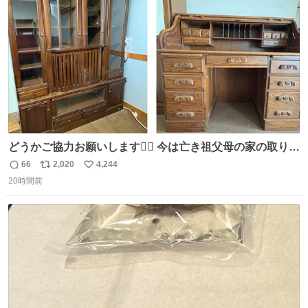
数
どうかご協力お願いします🙇‍♂️ 今は亡き祖父母の家の取り壊
しが決まり、どうしても処分して欲しくない食器棚と机の
66
2,020
4,244
返
リ
い
引き取り手を探しております この2つは私の祖母が当初一
20時間前
信
ポ
い
目惚れで購入したもので、祖母はc型肝炎で58歳という若
数
ス
ね
さで亡くなりましたが、この家具達をとても大切にしてお
ト
数
数
りました 続く↓