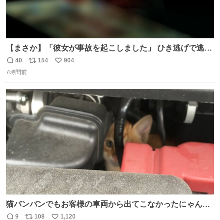
【まさか】「彼女が事故を起こしました」 ひき逃げで逃走
した男、AIの相談履歴で“ウソ発覚” 警察が男のスマホを押
40
154
904
返
リ
い
収して解析すると、出頭する前に事故の詳しい状況やどう
7時間前
信
ポ
い
対応すればいいかをAIに相談していたことがわかった。し
数
ス
ね
かし、AIの回答は「正直に警察に話すように」だった。
ト
数
数
猫バンバンでもお客様の車両から出てこなかったにゃんこ
🐈 救出しようとした工場長が腕を引っ掻かれ、ぱんぱんに
9
108
1,120