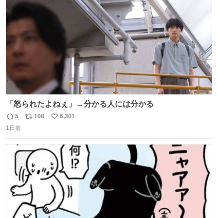
数
「怒られたよねぇ」→分かる人には分かる
5
108
6,301
返
リ
い
1日前
信
ポ
い
数
ス
ね
ト
数
数