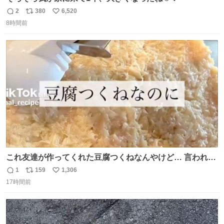
2
380
6,520
返
リ
い
8時間前
信
ポ
い
数
ス
ね
ト
数
数
これ友達が作ってくれた豆腐つくねなんやけど… 言われる
まで豆腐って気づかなかった🤣✨ふわふわで食べ応えある
1
159
1,306
返
リ
い
し普通につくねより好きかもしれん🥹🤍 ダイエット中でも
17時間前
信
ポ
い
罪悪感なく食べられるの最高👇
数
ス
ね
ト
数
数