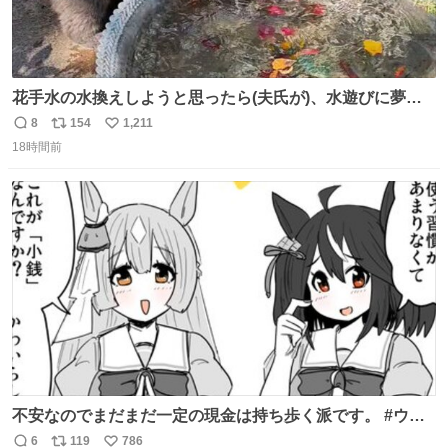
花手水の水換えしようと思ったら(夫氏が)、水遊びに夢中
になっているネコ氏😂水に濡れるの大嫌いなにゃんこさん
8
154
1,211
返
リ
い
はドン引き😹 ＃世界猫の日
18時間前
信
ポ
い
数
ス
ね
ト
数
数
不安なのでまだまだ一定の現金は持ち歩く派です。 #ウマ
娘
6
119
786