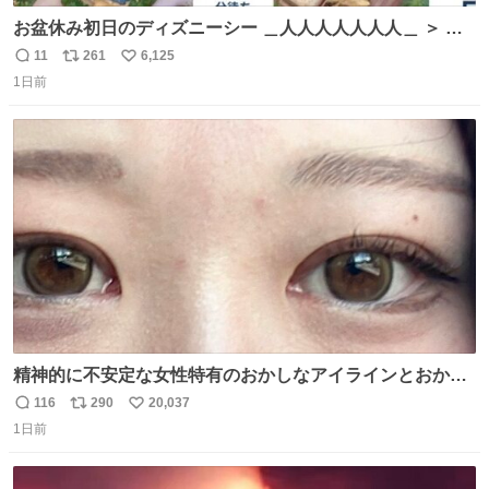
お盆休み初日のディズニーシー ＿人人人人人人人＿ ＞ 空
い て る！＜ ￣^Y^Y^Y^Y^ Y￣
11
261
6,125
返
リ
い
1日前
信
ポ
い
数
ス
ね
ト
数
数
精神的に不安定な女性特有のおかしなアイラインとおかし
な眉毛辞めてくれ本当に
116
290
20,037
返
リ
い
1日前
信
ポ
い
数
ス
ね
ト
数