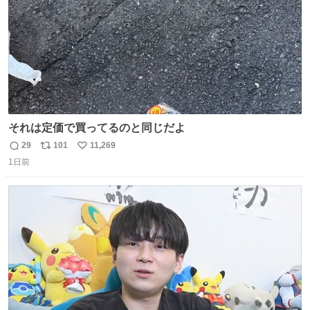
それは定価で買ってるのと同じだよ
29
101
11,269
返
リ
い
1日前
信
ポ
い
数
ス
ね
ト
数
数