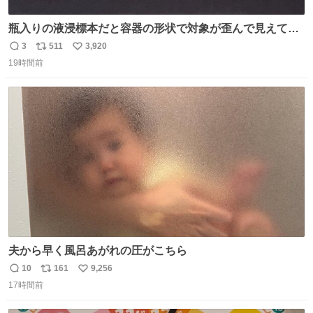
瓶入りの液浸標本だと容器の形状で対象が歪んで見えてし
まうことから、なるべく歪みがない状態で観察しやすいよ
3
511
3,920
返
リ
い
うにこのような形で保存していると前に科博の先生から教
19時間前
信
ポ
い
えてもらった #国立科学博物館
数
ス
ね
ト
数
数
夫から早く風呂あがれの圧がこちら
10
161
9,256
返
リ
い
17時間前
信
ポ
い
数
ス
ね