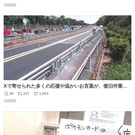
返
リ
い
2時間前
信
ポ
い
数
ス
ね
ト
数
数
Xで寄せられた多くの応援や温かいお言葉が、復旧作業に
携わる社員の大きな励みとなっております。ありがとうご
20
227
1,054
返
リ
い
ざいます。 九州道
2時間前
信
ポ
い
数
ス
ね
ト
数
数