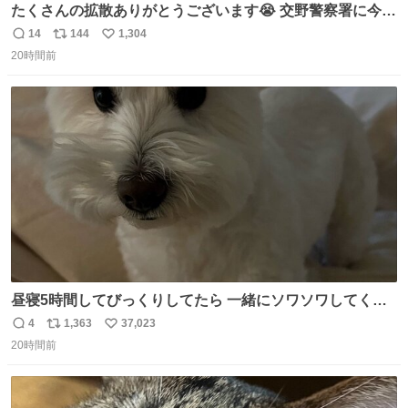
たくさんの拡散ありがとうございます😭 交野警察署に今確
認しましたら 柴犬ちゃんご家族の元に帰れたそうです🥹
14
144
1,304
返
リ
い
(息子は連絡不要と言ってたので) ご家族の方がXを見られ
20時間前
信
ポ
い
ていたのかは わかりませんがみなさんの応援の おかげで
数
ス
ね
す。 ありがとうございます😭 #柴犬 #迷い犬
ト
数
数
昼寝5時間してびっくりしてたら 一緒にソワソワしてくれ
た
4
1,363
37,023
返
リ
い
20時間前
信
ポ
い
数
ス
ね
ト
数