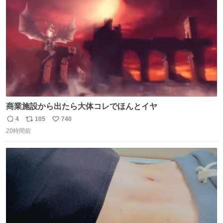
数
商業施設から出たら大体コレでほんとイヤ
4
105
740
返
リ
い
20時間前
信
ポ
い
数
ス
ね
ト
数
数