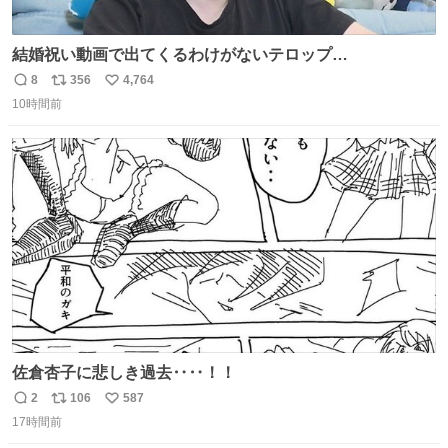
結婚祝い動画で出てくるわけがないテロップ
youtu.be/4pJ7U22AYtw
8
356
4,764
返
リ
い
10時間前
信
ポ
い
数
ス
ね
ト
数
数
佐倉杏子に悲しき過去‥‥！！
2
106
587
返
リ
い
17時間前
信
ポ
い