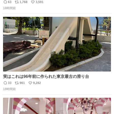
しが決まり、どうしても処分して欲しくない食器棚と机の
63
1,768
3,591
返
リ
い
引き取り手を探しております この2つは私の祖母が当初一
18時間前
信
ポ
い
目惚れで購入したもので、祖母はc型肝炎で58歳という若
数
ス
ね
さで亡くなりましたが、この家具達をとても大切にしてお
ト
数
数
りました 続く↓
実はこれは96年前に作られた東京最古の滑り台
33
961
9,282
返
リ
い
18時間前
信
ポ
い
数
ス
ね
ト
数
数