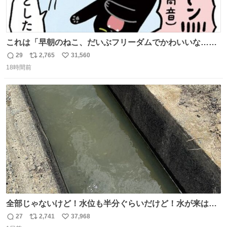
これは「早朝のねこ、だいぶフリーダムでかわいいな…」
の絵日記です🎐
29
2,765
31,560
返
リ
い
18時間前
信
ポ
い
数
ス
ね
ト
数
数
全部じゃないけど！水位も半分ぐらいだけど！水が来はじ
めたよ！！！ 作業してくれた方々ありがとーーー
27
2,741
37,968
返
リ
い