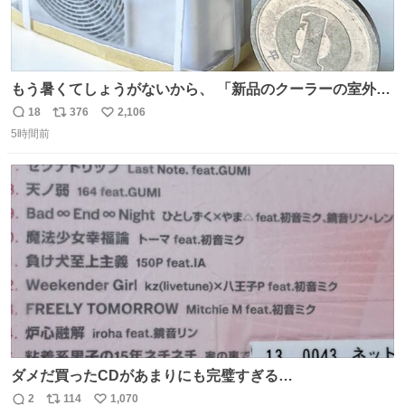
もう暑くてしょうがないから、 「新品のクーラーの室外機
のミニチュア」 でも見ていってよ
18
376
2,106
返
リ
い
5時間前
信
ポ
い
数
ス
ね
ト
数
数
ダメだ買ったCDがあまりにも完璧すぎる…
2
114
1,070