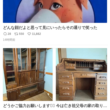
どんな顔だよと思って見にいったらその通りで笑った
28
550
11,882
返
リ
い
14時間前
信
ポ
い
数
ス
ね
ト
数
数
どうかご協力お願いします🙇‍♂️ 今は亡き祖父母の家の取り壊