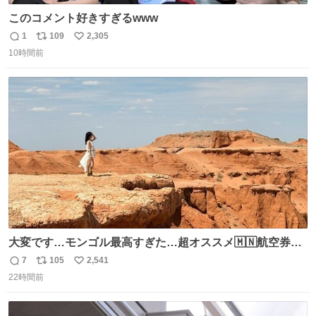
このコメント好きすぎるwww
1
109
2,305
返
リ
い
10時間前
信
ポ
い
数
ス
ね
ト
数
数
大変です…モンゴル最高すぎた…超オススメ🇲🇳航空券往
復10万しなかったし、たったの約5時間フライト✈️ そして
7
105
2,541
返
リ
い
VIVANTでの堺雅人さんの凄さがわかりました、ホンゴル
22時間前
信
ポ
い
砂丘しんどすぎて息するだけで精一杯🐫🏜️
数
ス
ね
ト
数