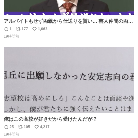
アルバイトもせず両親から仕送りを貰い… 芸人仲間の両親
のスネまでかじる!? ドンデコルテ銀次⚡️ 無料見逃し配信は
1
177
1,663
返
リ
い
こちらから ▶︎abema.go.link/gBLVb ◤しくじり先生
19時間前
信
ポ
い
ABEMAにて毎週最新話無料配信中◢ @10000nabe
数
ス
ね
@akmllube0617
ト
数
数
俺はこの高校が好きだから受けたんだが？
25
105
4,217
返
リ
い
19時間前
信
ポ
い