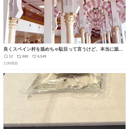
良くスペイン村を舐めちゃ駄目って言うけど、本当に舐め
ちゃ行けないのはスペィン村ホテル🏛🏨 だってロビーから
12
889
6,549
返
リ
い
中庭抜けるだけでこの有様🤩 ディズニーホテル泊まってる
21時間前
信
ポ
い
場所じゃない。 5年振りの志摩スペイン村パルケエスパー
数
ス
ね
ニャは益々素晴らしい場所になってる
ト
数
数