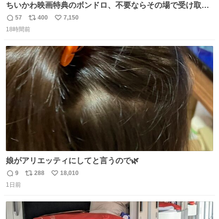
ちいかわ映画特典のボンドロ、不要ならその場で受け取り
辞退すれば良いのに白々しい
57
400
7,150
返
リ
い
18時間前
信
ポ
い
数
ス
ね
ト
数
数
娘がアリエッティにしてと言うので🌿
9
288
18,010
返
リ
い
1日前
信
ポ
い
数
ス
ね
ト
数
数