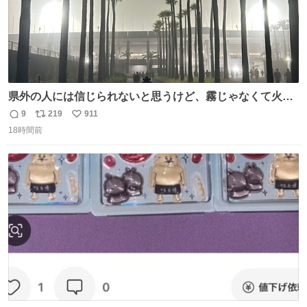
県外の人には信じられないと思うけど、霧じゃなくて火山
灰です🌋 #桜島
9
219
911
返
リ
い
18時間前
信
ポ
い
数
ス
ね
ト
数
数