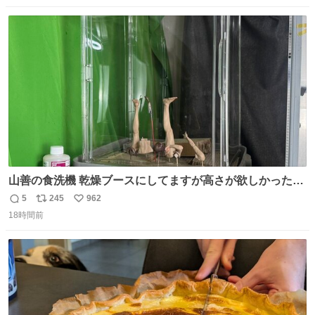
数
ス
ね
ト
数
数
山善の食洗機 乾燥ブースにしてますが高さが欲しかったの
でコレクションケースを置くだけのツルセコ改造 扉が手前
5
245
962
返
リ
い
に開き天井の温度もしっかり上がるのでかなり使いやすく
18時間前
信
ポ
い
なりました😎
数
ス
ね
ト
数
数