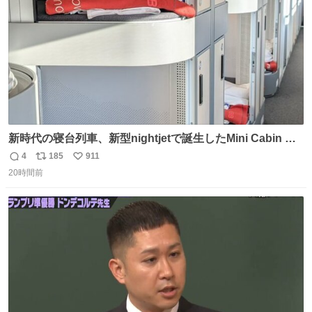
新時代の寝台列車、新型nightjetで誕生したMini Cabin ま
さに走るカプセルホテルといった感じで、一人旅で利用す
4
185
911
返
リ
い
るのにはちょうどいい設備。 他の人も言ってましたが、サ
20時間前
信
ポ
い
ンライズの後継に欲しい…
数
ス
ね
ト
数
数