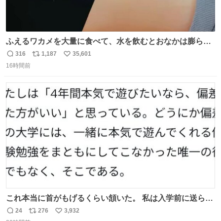
ふえるワカメを大量に食べて、水を飲むとおなかは膨ら
む・・・・！？ ⚠️よい子は絶対マネしないでね⚠️ #夏休み
316
1,187
35,601
返
リ
い
の自由研究
16時間前
信
ポ
い
数
ス
ね
ト
数
数
これ本当に首がもげるくらい頷いた。 私は入学前に送られ
てきた、大学のサークル紹介冊子を見た時点で終わりを感
24
276
3,932
返
リ
い