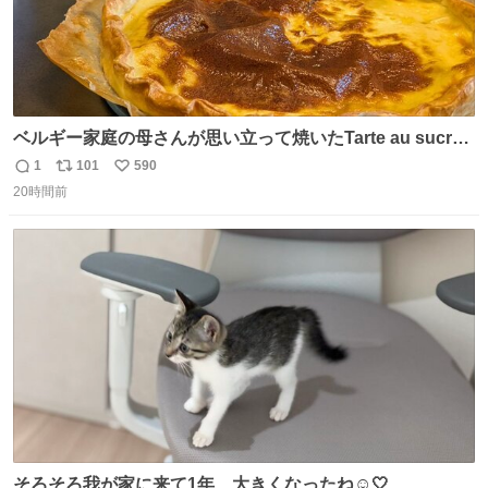
ベルギー家庭の母さんが思い立って焼いたTarte au sucre
は「砂糖のケーキ」。パイ生地に砂糖をたっぷり振りか
1
101
590
返
リ
い
け、クリームと卵の液を注いで焼くだけ。溶けた砂糖はね
20時間前
信
ポ
い
っとり甘い層になり、懐かしい味。「フランス北部とベル
数
ス
ね
ギーのだよ」というこれ、素朴な焼菓子に見えてナポレオ
ト
数
数
ン戦争の歴史があった。
そろそろ我が家に来て1年、大きくなったね☺️🤍