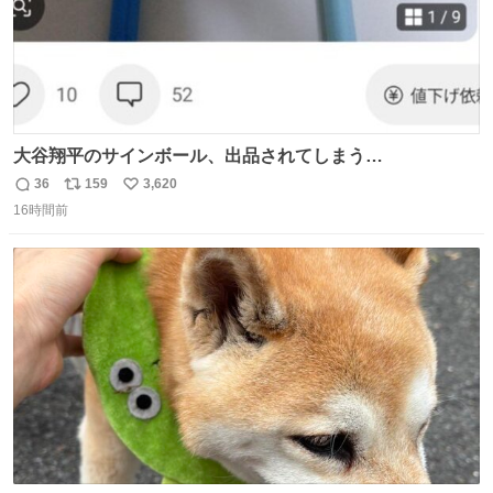
大谷翔平のサインボール、出品されてしまう…
36
159
3,620
返
リ
い
16時間前
信
ポ
い
数
ス
ね
ト
数
数