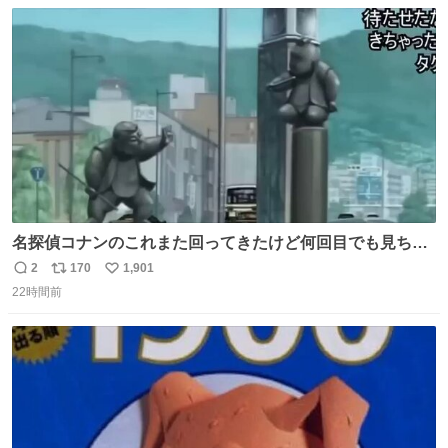
数
ス
ね
ト
数
数
名探偵コナンのこれまた回ってきたけど何回目でも見ちゃ
う魔力あるのよな
2
170
1,901
返
リ
い
22時間前
信
ポ
い
数
ス
ね
ト
数
数