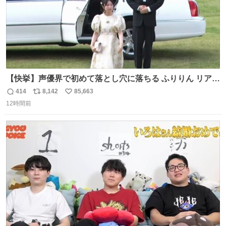
【快挙】声優界で初めて落とし穴に落ちる ふりりん リアク
ションが最高過ぎる🤣 #ドッキリGP #降幡愛
414
8,142
85,663
返
リ
い
12時間前
信
ポ
い
数
ス
ね
ト
数
数