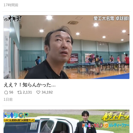
返
リ
い
17時間前
信
ポ
い
数
ス
ね
ト
数
数
ええ？！知らんかった…
56
2,131
34,192
返
リ
い
1日前
信
ポ
い
数
ス
ね
ト
数
数