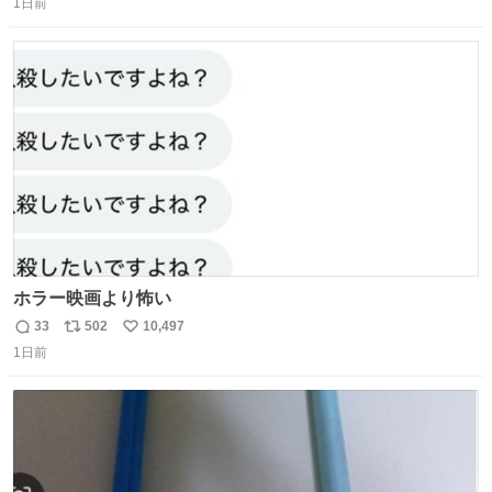
ー！！！！！！！！！！！！！！！！！！！！！！！！！
1日前
信
ポ
い
！
数
ス
ね
ト
数
数
ホラー映画より怖い
33
502
10,497
返
リ
い
1日前
信
ポ
い
数
ス
ね
ト
数
数