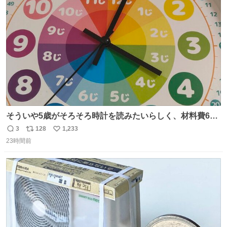
ト
数
数
そういや5歳がそろそろ時計を読みたいらしく、材料費600
円で作れる知育時計作ってみた！ めっちゃ簡単！ ありがと
3
128
1,233
返
リ
い
う先人！
23時間前
信
ポ
い
数
ス
ね
ト
数
数