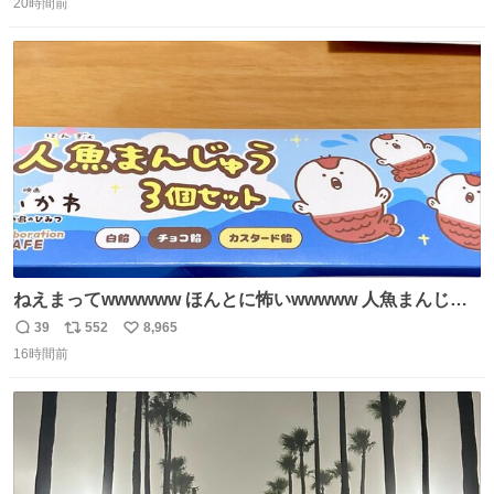
じたので、女子大でもないくせに偏差値の高い大学のイン
20時間前
信
ポ
い
カレサークルに突撃して所属するという奇行で事なきを得
数
ス
ね
た。 高偏差値に行けないならせめてそれくらいした方が予
ト
数
数
後がいいです。 https://t.co/9nMHIrETkw
ねえまってwwwwww ほんとに怖いwwwww 人魚まんじゅ
う買ってきたから私も永遠のいのちを…ぐへへ…と思いな
39
552
8,965
返
リ
い
がら1つ食べたら 奥歯欠けたんだけど！！！！？？？ しか
16時間前
信
ポ
い
もガッツリ😭 まんじゅうだよ？？？？？？ ガリッて言っ
数
ス
ね
たから何？と思って口から出したら自分の歯wwwwww セ
ト
数
数
イレーンの呪いじゃん😭