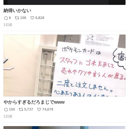
納得いかない
6
108
6,828
返
リ
い
1日前
信
ポ
い
数
ス
ね
ト
数
数
やからすぎるだろまじでwww
150
5,737
74,679
返
リ
い
1日前
信
ポ
い
数
ス
ね