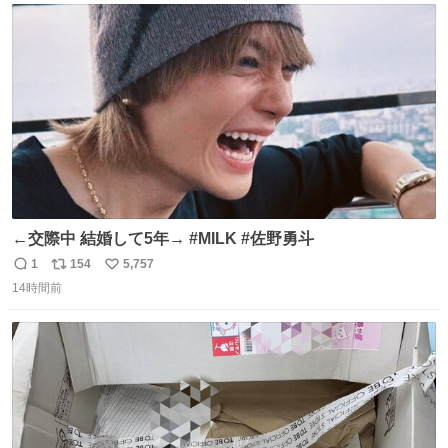
ト
数
数
←交際中 結婚して5年→ #MILK #佐野勇斗
1
154
5,757
返
リ
い
14時間前
信
ポ
い
数
ス
ね
ト
数
数