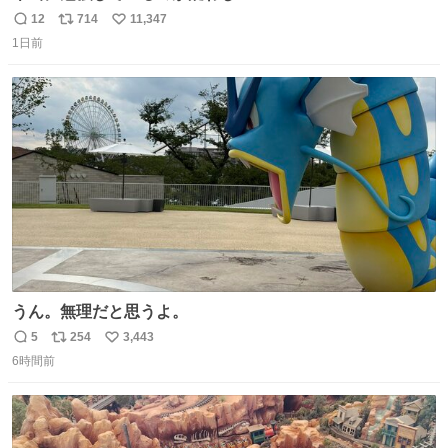
12
714
11,347
返
リ
い
1日前
信
ポ
い
数
ス
ね
ト
数
数
うん。無理だと思うよ。
5
254
3,443
返
リ
い
6時間前
信
ポ
い
数
ス
ね
ト
数
数