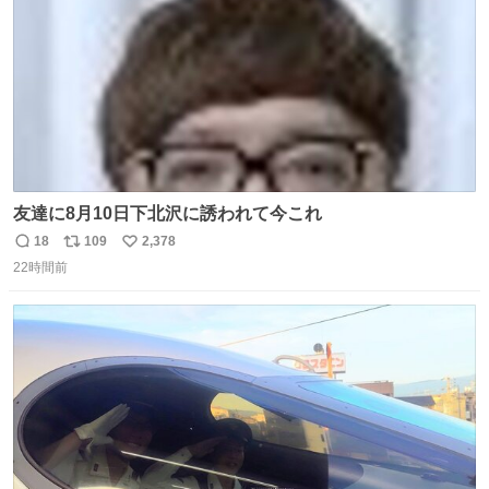
友達に8月10日下北沢に誘われて今これ
18
109
2,378
返
リ
い
22時間前
信
ポ
い
数
ス
ね
ト
数
数