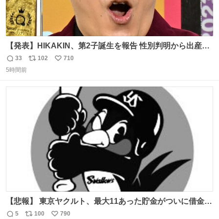
【発表】HIKAKIN、第2子誕生を報告 性別判明から出産ま
で半年以上の記録を公開
33
102
710
返
リ
い
news.livedoor.com/article/detail… HIKAKINが9日、
5時間前
信
ポ
い
YouTubeチャンネルを更新し、第2子となる男児が誕生し
数
ス
ね
たことを報告。「てんやわんやの半年間でしたが、命がけ
ト
数
数
で頑張ってくれた妻には感謝しかありません」と記した。
【悲報】 東京ヤクルト、最大11あった貯金がついに借金2
桁の10に到達… 6月以降は借金20オーバーととんでもない
5
100
790
返
リ
い