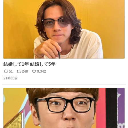
れてるクルーの方は駅での購入が断然オススメです👍 #え
ト
数
数
んがわ明太寿司
結婚して1年 結婚して5年
51
248
9,342
返
リ
い
21時間前
信
ポ
い
数
ス
ね
ト
数
数