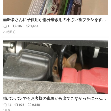
歯医者さんに子供用か部分磨き用の小さい歯ブラシをすす
められたので今日から私の歯ブラシこれ
1
107
1,453
返
リ
い
22時間前
信
ポ
い
数
ス
ね
ト
数
数
猫バンバンでもお客様の車両から出てこなかったにゃんこ
🐈 救出しようとした工場長が腕を引っ掻かれ、ぱんぱんに
41
975
9,158
返
リ
い
膨れ上がり、傷だらけ血だらけになりながらも何とか救出
1日前