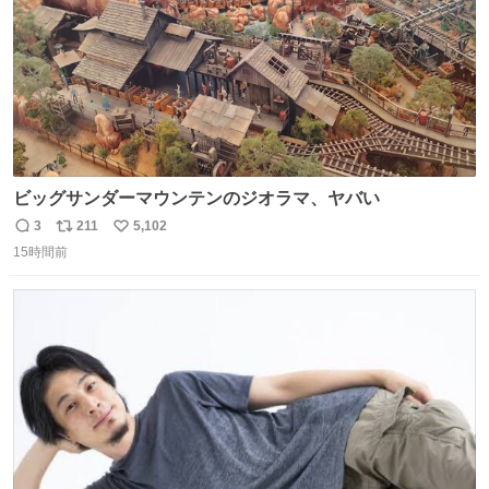
ビッグサンダーマウンテンのジオラマ、ヤバい
3
211
5,102
返
リ
い
15時間前
信
ポ
い
数
ス
ね
ト
数
数