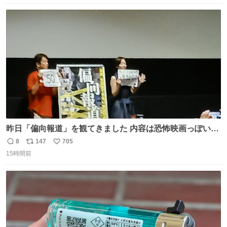
数
ス
ね
ト
数
数
昨日「偏向報道」を観てきました 内容は恐怖映画っぽいの
かと思ってましたが きちんとエンタメ映画でした。 伏線回
8
147
705
返
リ
い
収もあり、小さい笑いもあり、爽快感もある満足 びっくり
15時間前
信
ポ
い
したのが客層高年齢層だった、この映画ってテレビとか新
数
ス
ね
聞で取り上げてないのにこれだけネットを駆使してる方多
ト
数
数
い 変わるぞ日本