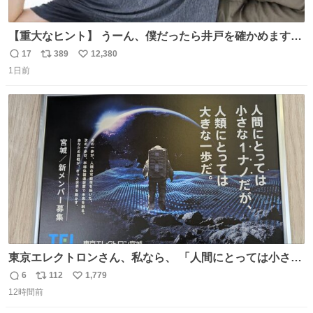
【重大なヒント】 うーん、僕だったら井戸を確かめますけ
どね
17
389
12,380
返
リ
い
1日前
信
ポ
い
数
ス
ね
ト
数
数
東京エレクトロンさん、私なら、 「人間にとっては小さな
1ナノだが、人類にとっては大きな一歩ナノだ！」 にしま
6
112
1,779
返
リ
い
す。使ってもいいですよ。
12時間前
信
ポ
い
数
ス
ね