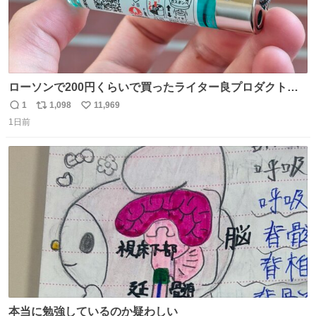
ローソンで200円くらいで買ったライター良プロダクトだ
これ 質感めっちゃ良い ガス充填とフリント交換もできてマ
1
1,098
11,969
返
リ
い
ジでこういうのでいいんだよ案件
1日前
信
ポ
い
数
ス
ね
ト
数
数
本当に勉強しているのか疑わしい