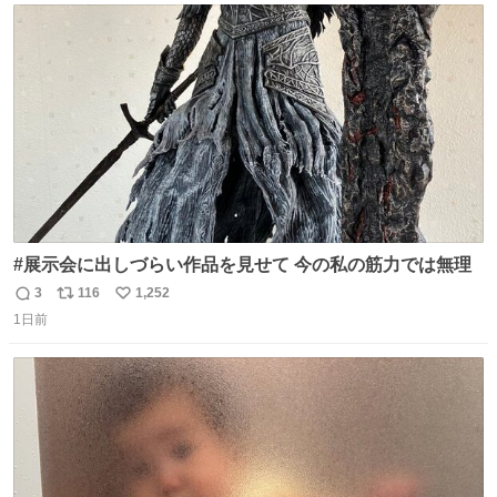
ト
数
数
#展示会に出しづらい作品を見せて 今の私の筋力では無理
3
116
1,252
返
リ
い
1日前
信
ポ
い
数
ス
ね
ト
数
数