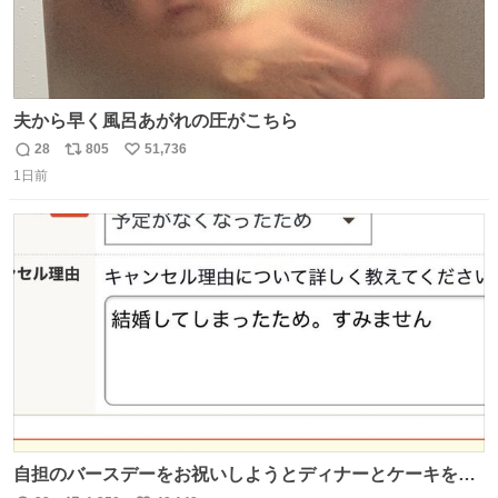
夫から早く風呂あがれの圧がこちら
28
805
51,736
返
リ
い
1日前
信
ポ
い
数
ス
ね
ト
数
数
自担のバースデーをお祝いしようとディナーとケーキを予