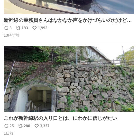
新幹線の乗務員さんはなかなか声をかけづらいのだけど😅
ルミエールの運転士さん、運転台にカメラマン向けたらお
3
183
1,992
返
リ
い
二人で敬礼🫡✨ 暗くて上手く撮れないなぁ…な顔してた
13時間前
信
ポ
い
ら、わざわざ車外に出て来てくださり✨ 「フリー素材なの
数
ス
ね
で載せて大丈夫です！」と自ら言ってくださる親切気さく
ト
数
数
なS運転士さん感謝
これが新幹線駅の入り口とは、にわかに信じがたい
25
280
3,337
返
リ
い
1日前
信
ポ
い