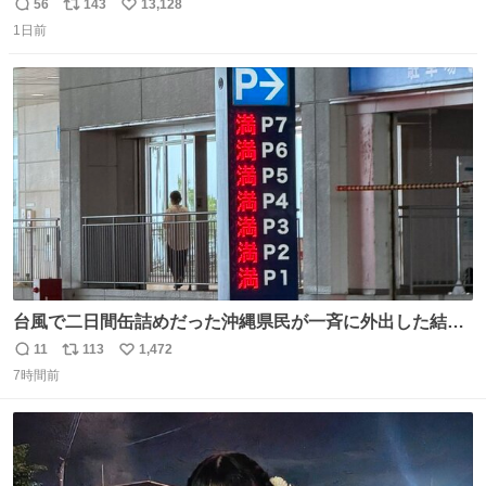
「スマホの持ち方きもw」とか大声で騒いでて怖い
56
143
13,128
返
リ
い
1日前
信
ポ
い
数
ス
ね
ト
数
数
台風で二日間缶詰めだった沖縄県民が一斉に外出した結
果、パルコの駐車場フル満車🤣
11
113
1,472
返
リ
い
7時間前
信
ポ
い
数
ス
ね
ト
数
数