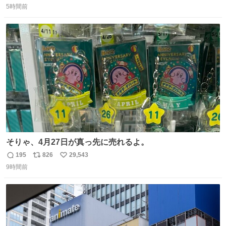
失速ぶりを見せています。
5時間前
信
ポ
い
数
ス
ね
ト
数
数
そりゃ、4月27日が真っ先に売れるよ。
195
826
29,543
返
リ
い
9時間前
信
ポ
い
数
ス
ね
ト
数
数