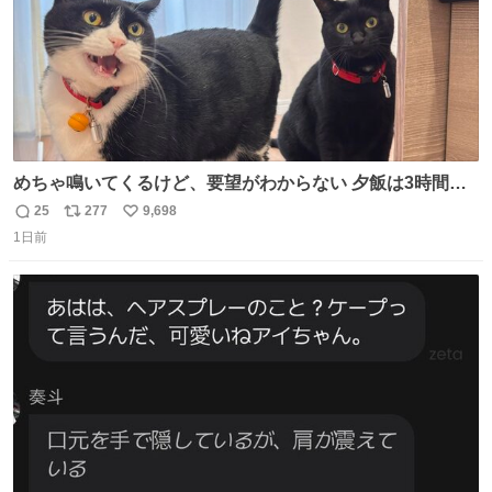
めちゃ鳴いてくるけど、要望がわからない 夕飯は3時間も
先だしな
25
277
9,698
返
リ
い
1日前
信
ポ
い
数
ス
ね
ト
数
数