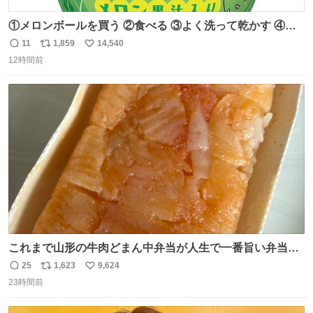
①メロンボールを買う ②食べる ③よく洗って乾かす ④か
わいい
11
1,859
14,540
返
リ
い
12時間前
信
ポ
い
数
ス
ね
ト
数
数
これまで山形の牛肉どまん中弁当が人生で一番旨い弁当だ
ったのだが、それを遥かに超える弁当発見。 個人的に駅弁
25
1,623
9,624
返
リ
い
＆空弁ランキングぶっち切りで首位を独走しているお弁当
23時間前
信
ポ
い
です🥹 福岡空港＆博多駅で購入可🍱 博多駅界隈にステイさ
数
ス
ね