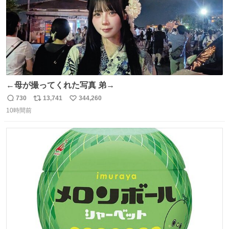
←母が撮ってくれた写真 弟→
730
13,741
344,260
返
リ
い
10時間前
信
ポ
い
数
ス
ね
ト
数
数