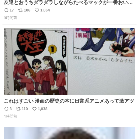
友達とおうちダラダラしながらたべるマックが一番おいし
い！
17
106
1,064
返
リ
い
5時間前
信
ポ
い
数
ス
ね
ト
数
数
これはすごい 漫画の歴史の本に日常系アニメあって激アツ
3
110
1,038
返
リ
い
4時間前
信
ポ
い
数
ス
ね
ト
数
数