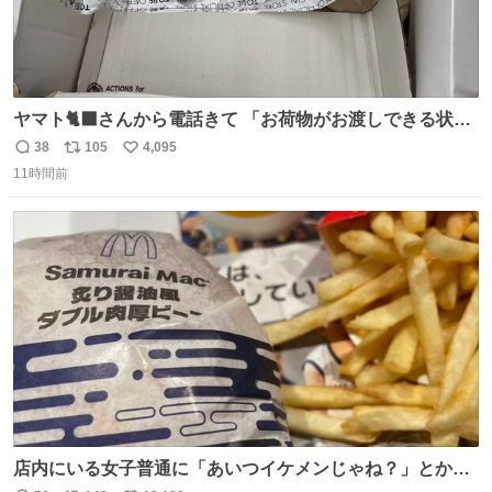
ヤマト🐈‍⬛さんから電話きて 「お荷物がお渡しできる状況
でない程潰れてまして」って えっ😳 見に行くとこの状態
38
105
4,095
返
リ
い
😭 海渡ってくる時に潰れたっぽい 「一旦戻して新しいの
11時間前
信
ポ
い
送ってもらいます」みたいに言ってたから 在庫ないし💦 っ
数
ス
ね
て事で中身無事だったから連れて帰って来た😅 壊れる物な
ト
数
数
くて良かった
店内にいる女子普通に「あいつイケメンじゃね？」とか