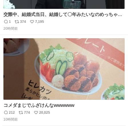
交際中、結婚式当日、結婚して〇年みたいなのめっちゃ見
るようになって今これ
1
374
7,195
返
リ
い
20時間前
信
ポ
い
数
ス
ね
ト
数
数
コメダまじでふざけんなwwwwww
212
774
20,025
返
リ
い
10時間前
信
ポ
い
数
ス
ね