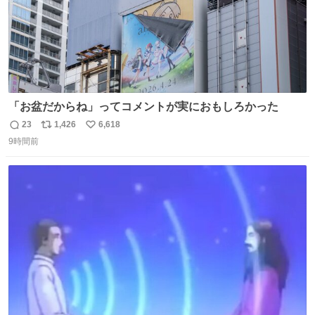
「お盆だからね」ってコメントが実におもしろかった
23
1,426
6,618
返
リ
い
9時間前
信
ポ
い
数
ス
ね
ト
数
数