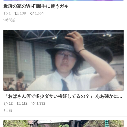
近所の家のWi-Fi勝手に使うガキ
1
138
1,664
返
リ
い
9時間前
信
ポ
い
数
ス
ね
ト
数
数
「おばさん何で多少ダサい格好してるの？」 ああ確かに多
少ダサいな。君達が大人になる時にはこんな格好しなくて
12
112
1,332
返
リ
い
済むと良いな
1日前
信
ポ
い
数
ス
ね
ト
数