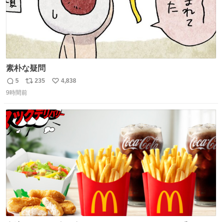
素朴な疑問
5
235
4,838
返
リ
い
9時間前
信
ポ
い
数
ス
ね
ト
数
数