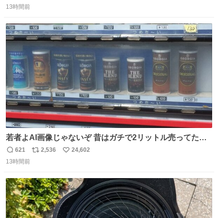
13時間前
信
ポ
い
数
ス
ね
ト
数
数
若者よAI画像じゃないぞ 昔はガチで2リットル売ってたん
やでw
621
2,536
24,602
返
リ
い
13時間前
信
ポ
い
数
ス
ね
ト
数
数