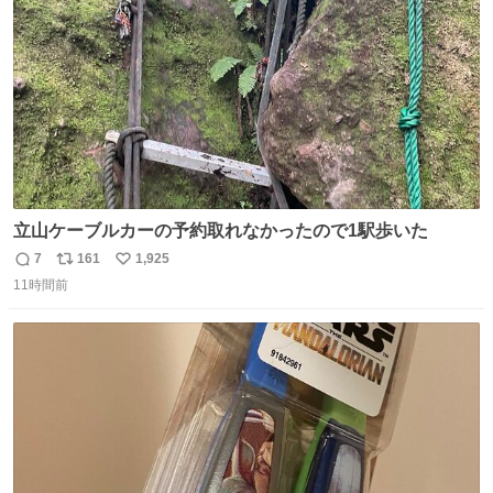
数
立山ケーブルカーの予約取れなかったので1駅歩いた
7
161
1,925
返
リ
い
11時間前
信
ポ
い
数
ス
ね
ト
数
数