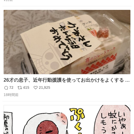
信
ポ
い
したこの子はその後、工場長の家の子になりました😌💕
数
ス
ね
ト
数
数
26才の息子、近年行動援護を使ってお出かけをよくする 親
との外出はもう嫌らしい。 中身は小学生位なのに小癪な😅
72
415
21,925
返
リ
い
昨日は夜のショッピングモールに行った 先に寝といてよ❗
18時間前
信
ポ
い
と何度も何度も言い残して。 起きたら冷蔵庫に… ああ、こ
数
ス
ね
れ買いに行ってくれたんだ…😭
ト
数
数