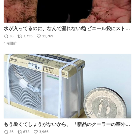
水が入ってるのに、なんで漏れない🤔 ビニール袋にストロ
ーを刺しているだけなのに、水が漏れない😳 実はこれ、ち
38
3,755
11,769
返
リ
い
ゃんと理由があるんです💁🏽‍♂️ ビニール袋に水を入れて、ス
4時間前
信
ポ
い
トローを横から差すだけ！ ストローの先端が水面より上に
数
ス
ね
あると、水はほとんど出てきません🙆🏽‍♂️ ポイントは「空
ト
数
数
気」でした🤭
もう暑くてしょうがないから、 「新品のクーラーの室外機
のミニチュア」 でも見ていってよ
35
673
3,965
返
リ
い