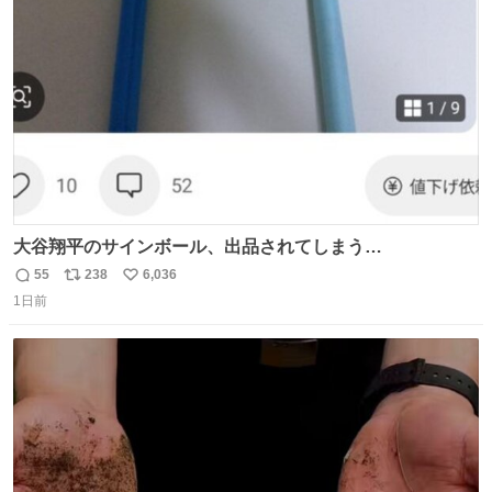
ト
数
数
大谷翔平のサインボール、出品されてしまう…
55
238
6,036
返
リ
い
1日前
信
ポ
い
数
ス
ね
ト
数
数