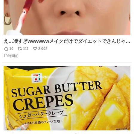
え…凄すぎwwwwwwメイクだけでダイエットできんじゃん
😭
10
111
2,002
返
リ
い
19時間前
信
ポ
い
数
ス
ね
ト
数
数