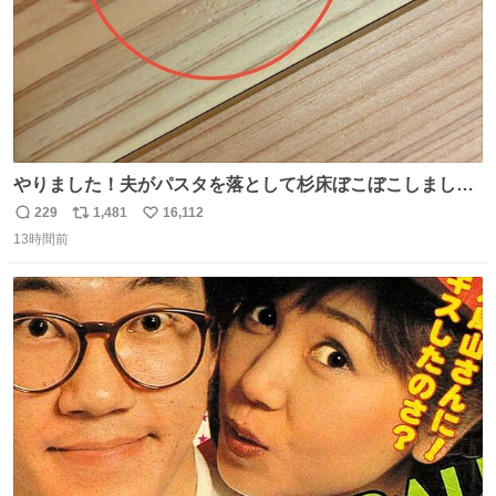
やりました！夫がパスタを落として杉床ぼこぼこしまし
た！よかったーーー！ファーストぼこぼこ自分じゃなく
229
1,481
16,112
返
リ
い
て！これで第二波いつでもいけます！！！✌️いやーほっと
13時間前
信
ポ
い
した！ 杉床を採用しようとしている方々へ忠告です。杉床
数
ス
ね
は乾燥パスタに負けます。豆腐くらいやわやわです。
ト
数
数