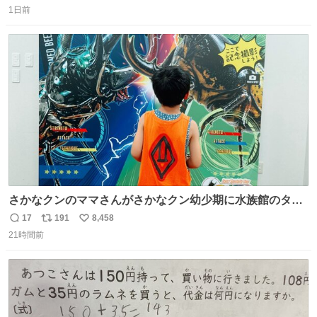
1日前
信
ポ
い
数
ス
ね
ト
数
数
さかなクンのママさんがさかなクン幼少期に水族館のタコ
水槽の前で1時間以上粘る彼に付き合ったらしいけれど、
17
191
8,458
返
リ
い
先日昆虫博でカブトムシを触り続ける息子に5時間付き合
21時間前
信
ポ
い
った私も将来誰か褒め称えて欲しい
数
ス
ね
ト
数
数