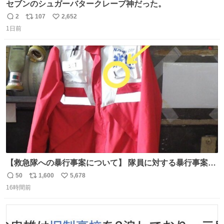
セブンのシュガーバタークレープ神だった。
2
107
2,652
返
リ
い
1日前
信
ポ
い
数
ス
ね
ト
数
数
【救急隊への暴行事案について】 隊員に対する暴行事案
が、令和7年度の6件に対し、令和8年度は現在既に4件発生
50
1,600
5,678
返
リ
い
しています。 特に、この4日間で救急隊員に対する暴行事
16時間前
信
ポ
い
案が立て続けに2件発生しています。 このような行為に対
数
ス
ね
して隊員の安全を守るために、法的措置も辞さず毅然と対
ト
数
数
応していきます。