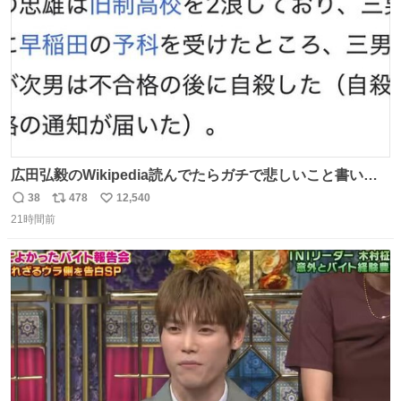
広田弘毅のWikipedia読んでたらガチで悲しいこと書いて
あって辛い
38
478
12,540
返
リ
い
21時間前
信
ポ
い
数
ス
ね
ト
数
数