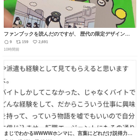
ファンブックを読んだのですが、 歴代の限定デザイン
Suicaの中に、私のSuicaが載ってないのです。 これは、
9
159
2,691
返
リ
い
たしか2008〜2010年くらいにいただきました。 オークシ
10時間前
信
ポ
い
ョンなどではなく、知人経由でいただき今も大事に使って
数
ス
ね
ます。 タモっとしたお股がすごくいい。 これ何記念の
ト
数
数
Suicaなんだろう…
まじでわかるWWWWホンマに、言葉にどれだけ説得力を