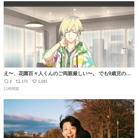
今年に入って同様の被害は確認されておらず、警察はパト
ト
数
数
ロールを強化する。
え〜、花園百々人くんのご両親厳しい〜。 でも9歳児の市
原仁奈にここまで「構ってほしい、構ってくれるの？」と
2
171
1,181
返
リ
い
寂しさを極限まで煮詰めた台詞を何気ない日常会話で発言
11時間前
信
ポ
い
させてるご両親もだいぶ厳しいよ 双方弁護士を雇わない
数
ス
ね
か？
ト
数
数