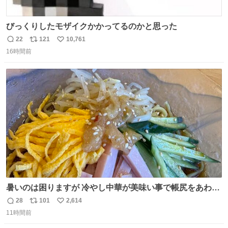
びっくりしたモザイクかかってるのかと思った
22
121
10,761
返
リ
い
16時間前
信
ポ
い
数
ス
ね
ト
数
数
暑いのは困りますが 冷やし中華が美味い事で帳尻をあわせ
てます。
28
101
2,614
返
リ
い
11時間前
信
ポ
い
数
ス
ね