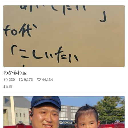
数
ス
ね
ト
数
数
わかるわぁ
230
9,173
44,134
返
リ
い
1日前
信
ポ
い
数
ス
ね
ト
数
数