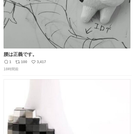
腰は正義です。
1
100
3,417
返
リ
い
18時間前
信
ポ
い
数
ス
ね
ト
数
数