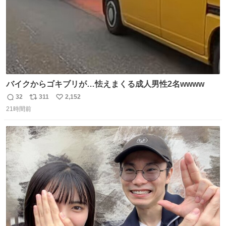
バイクからゴキブリが…怯えまくる成人男性2名wwww
32
311
2,152
返
リ
い
21時間前
信
ポ
い
数
ス
ね
ト
数
数