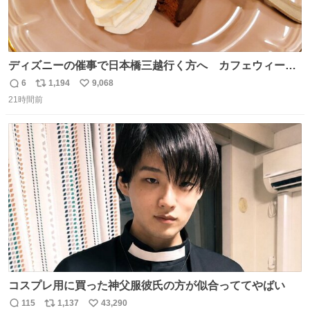
ディズニーの催事で日本橋三越行く方へ カフェウィーン
のザッハトルテを食べてください
6
1,194
9,068
返
リ
い
21時間前
信
ポ
い
数
ス
ね
ト
数
数
コスプレ用に買った神父服彼氏の方が似合っててやばい
115
1,137
43,290
返
リ
い