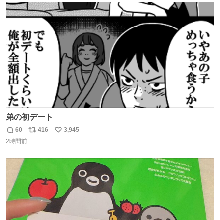
ト
数
数
弟の初デート
60
416
3,945
返
リ
い
2時間前
信
ポ
い
数
ス
ね
ト
数
数