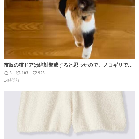
数
市販の猫ドアは絶対警戒すると思ったので、ノコギリで無
理やりドアを切り取って作った、にゃんころ専用の猫のれ
3
103
923
返
リ
い
ん
14時間前
信
ポ
い
数
ス
ね
ト
数
数