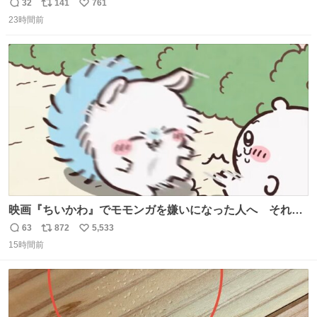
したならその場で動かないで助け呼んで下さい😰 保険にロ
32
141
761
返
リ
い
ードサービス付いてて金銭負担も無いんですから これで走
23時間前
信
ポ
い
ると、壊さなくていい所まで壊しちゃいますから 実際、外
数
ス
ね
装ダメージ、ABSセンサ断線、ブレーキホースも傷入っち
ト
数
数
ゃってます…
映画『ちいかわ』でモモンガを嫌いになった人へ それで
も愛される理由と可能性 kai-you.net/article/96186 『映画
63
872
5,533
返
リ
い
ちいかわ 人魚の島のひみつ』を3回観て、原作も追ってい
15時間前
信
ポ
い
る筆者が、モモンガの名誉回復を試みようとする記事で
数
ス
ね
す。ちいかわ初心者向けです🖊
ト
数
数