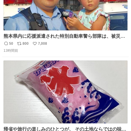
熊本県内に応援派遣された特別自動車警ら部隊は、被災場
所のみならず、避難所も回りながらパトロールを行ってい
50
800
7,008
返
リ
い
ます。写真は、京都府警察の特別自動車警ら部隊が、上益
13時間前
信
ポ
い
城郡御船町内で避難している方々と交流している様子で
数
ス
ね
す。 #令和８年熊本地震 #京都府警察
ト
数
数
帰省や旅行の楽しみのひとつが、 その土地ならではの味。