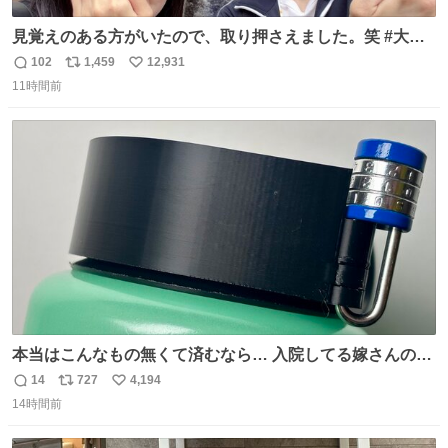
見覚えのある方がいたので、取り押さえました。笑 #大追
跡 #鈴木浩文 さん
102
1,459
12,931
返
リ
い
11時間前
信
ポ
い
数
ス
ね
ト
数
数
本当はこんなもの無くて済むなら… 入院してる嫁さんの病
棟、共同の冷蔵庫の中身を勝手に触る輩がおるのだけど、
14
727
4,194
返
リ
い
ナルゲンボトルの中身が減っている事案が起きたらしい。
14時間前
信
ポ
い
水に何か入れられても嫌なので3Dプリンタで 『鍵を開け
数
ス
ね