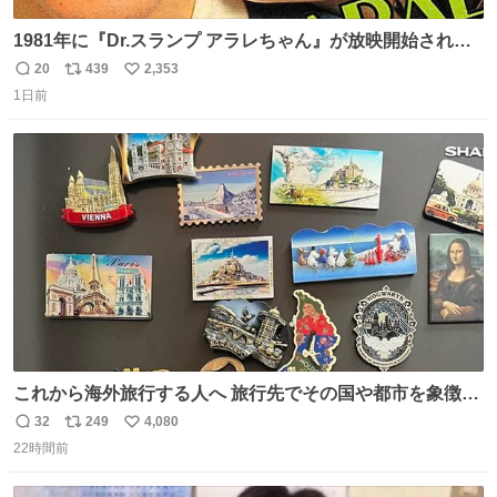
1981年に『Dr.スランプ アラレちゃん』が放映開始された
直後の鳥山明さんと、小山茉美さんです。
20
439
2,353
返
リ
い
1日前
信
ポ
い
数
ス
ね
ト
数
数
これから海外旅行する人へ 旅行先でその国や都市を象徴す
る マグネットを買って欲しい。 僕は交換留学してた1年間
32
249
4,080
返
リ
い
で20カ国回ったけど、旅行先で必ずマグネットを買い、今
22時間前
信
ポ
い
は家の冷蔵庫に貼ってる。 交換留学が終わって1年経つけ
数
ス
ね