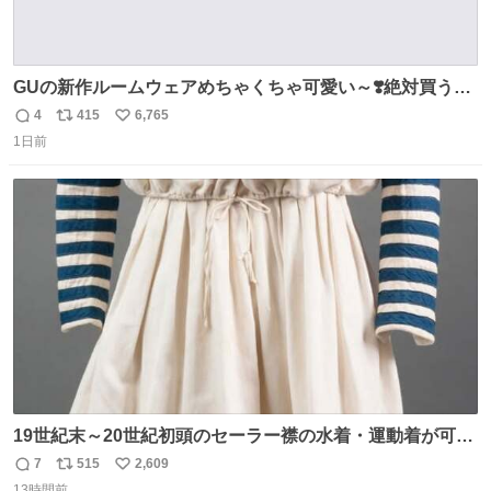
GUの新作ルームウェアめちゃくちゃ可愛い～❣️絶対買うぞ
🪿🤍 9月下旬発売🪄
4
415
6,765
返
リ
い
1日前
信
ポ
い
数
ス
ね
ト
数
数
19世紀末～20世紀初頭のセーラー襟の水着・運動着が可可
愛くて100年以上前とは思えないデザイン。当時女性や子
7
515
2,609
返
リ
い
どものファッションにマリンルックが取り入れられるよう
13時間前