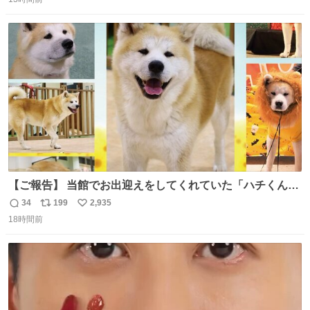
信
ポ
い
になり、その後、通学服や運動着、水着にも広がっていっ
数
ス
ね
たそう。紫外線が気になる現代なら、ラッシュガード感覚
ト
数
数
で着られそうですね。
【ご報告】 当館でお出迎えをしてくれていた「ハチくん」
が8月1日に 虹の橋を渡りました🌈 たくさんの幸せを運
34
199
2,935
返
リ
い
び、たくさんのおやつを食べて、たくさん愛されたハチく
18時間前
信
ポ
い
んありがとう ハチくん大好きだよ 秋田犬の里 スタッフ一
数
ス
ね
同より 愛を込めて #秋田犬の里 #akitainu #akita #ハチくん
ト
数
数
大好き