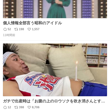
個人情報全部言う昭和のアイドル
52
198
1,557
返
リ
い
11時間前
信
ポ
い
数
ス
ね
ト
数
数
ガチで出産時は「お腹の上のロウソクを吹き消さんとする
サンシャイン池崎」だったし、お産後の股裂け状態でのト
12
398
8,706
返
リ
い