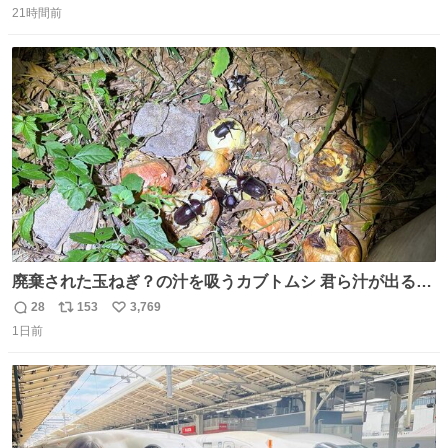
イレは「とにかく明るい安村の体勢」が1番楽
21時間前
信
ポ
い
数
ス
ね
ト
数
数
廃棄された玉ねぎ？の汁を吸うカブトムシ 君ら汁が出る植
物ならなんでもいいのかよ… まあ害虫だよねこりゃ 他には
28
153
3,769
返
リ
い
カナブンや黒ゴキが来ていた
1日前
信
ポ
い
数
ス
ね
ト
数
数