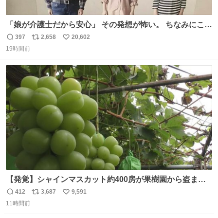
「娘が介護士だから安心」 その発想が怖い。 ちなみにこの
ポスターは、介護職の求人や転職支援をしている会社のポ
397
2,658
20,602
返
リ
い
スターらしい。
19時間前
信
ポ
い
数
ス
ね
ト
数
数
【発覚】シャインマスカット約400房が果樹園から盗まれ
る 栃木・佐野市 news.livedoor.com/article/detail… 被害
412
3,687
9,591
返
リ
い
に遭った果樹園には防犯カメラなどはなく、シャインマス
11時間前
信
ポ
い
カットが盗まれた木には刃物などで切られた跡が。市内で
数
ス
ね