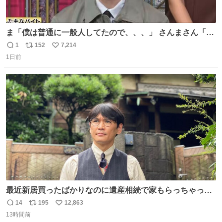
ま「僕は普通に一般人してたので、、、」 さんまさん「チ
ンパンジー⁉️」 しぬwwwwwwwwwwwwwwwwwwwww
1
152
7,214
返
リ
い
1日前
信
ポ
い
数
ス
ね
ト
数
数
最近新居買ったばかりなのに遺産相続で家もらっちゃった
長男
14
195
12,863
返
リ
い
13時間前
信
ポ
い