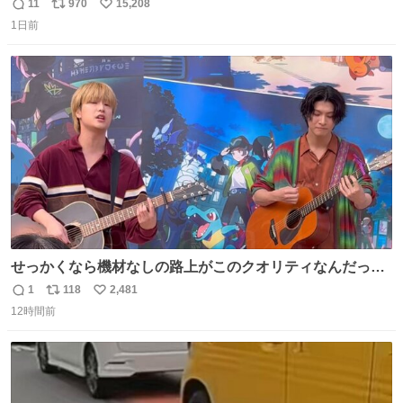
持たせるかだし、自分でそれが本当だと信じないと相手も
11
970
15,208
返
リ
い
騙せられん 私なんか就活中に存在しない記憶作り出してた
1日前
信
ポ
い
WWWW
数
ス
ね
ト
数
数
せっかくなら機材なしの路上がこのクオリティなんだって
バレてくれないかな。 「ガラクタ」大好き！
1
118
2,481
返
リ
い
#Sakurashimeji
12時間前
信
ポ
い
数
ス
ね
ト
数
数