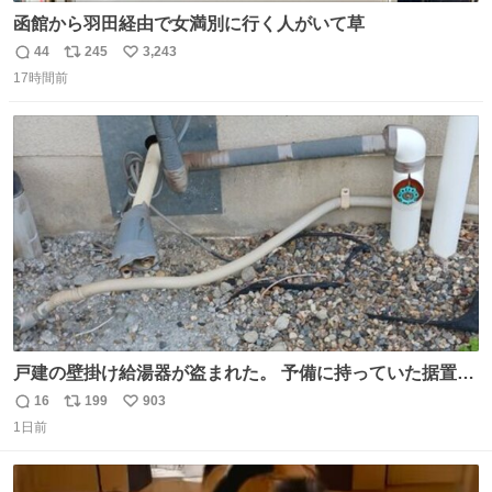
函館から羽田経由で女満別に行く人がいて草
44
245
3,243
返
リ
い
17時間前
信
ポ
い
数
ス
ね
ト
数
数
戸建の壁掛け給湯器が盗まれた。 予備に持っていた据置給
湯器があったのでガスやさんに設置してもらった。 工事費
16
199
903
返
リ
い
9万円。 痛い出費。 防犯カメラ設置した。 物騒な時代にな
1日前
信
ポ
い
ったな。 昔は給湯器盗むとか聞いたことなかったな。
数
ス
ね
ト
数