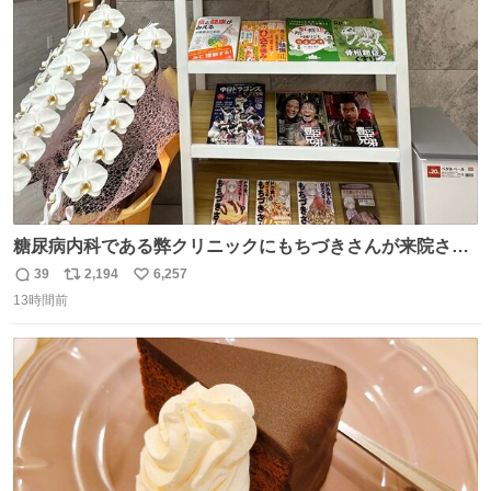
ないと蓋が回せないやつ』を作ったぞ…
ト
数
数
糖尿病内科である弊クリニックにもちづきさんが来院され
ました。
39
2,194
6,257
返
リ
い
13時間前
信
ポ
い
数
ス
ね
ト
数
数