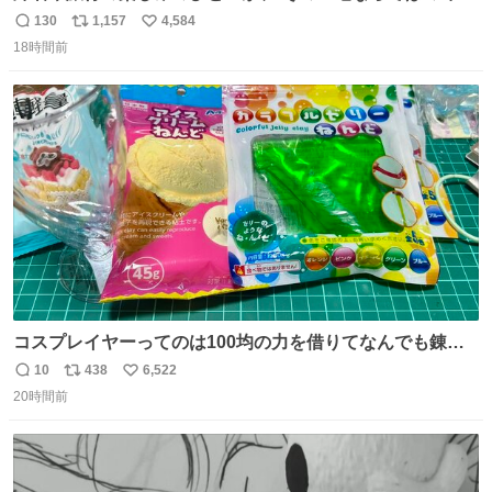
この夏、みなさんのおすすめのご当地アイスはあります
130
1,157
4,584
返
リ
い
か？ 九州の夏といえば、これ！ 地元の定番でも、旅先で出
18時間前
信
ポ
い
会ったお気に入りでも、ぜひ教えてください🍨
数
ス
ね
ト
数
数
コスプレイヤーってのは100均の力を借りてなんでも錬成
できるんですよねビフォーアフター
10
438
6,522
返
リ
い
20時間前
信
ポ
い
数
ス
ね
ト
数
数