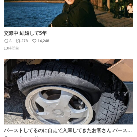
交際中 結婚して5年
8
278
14,248
返
リ
い
13時間前
信
ポ
い
数
ス
ね
ト
数
数
バーストしてるのに自走で入庫してきたお客さん バースト