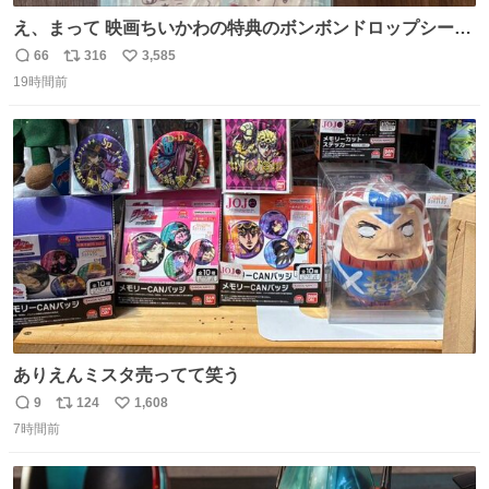
え、まって 映画ちいかわの特典のボンボンドロップシール
もうメルカリにでてるやん #ちいかわ
66
316
3,585
返
リ
い
19時間前
信
ポ
い
数
ス
ね
ト
数
数
ありえんミスタ売ってて笑う
9
124
1,608
返
リ
い
7時間前
信
ポ
い
数
ス
ね
ト
数