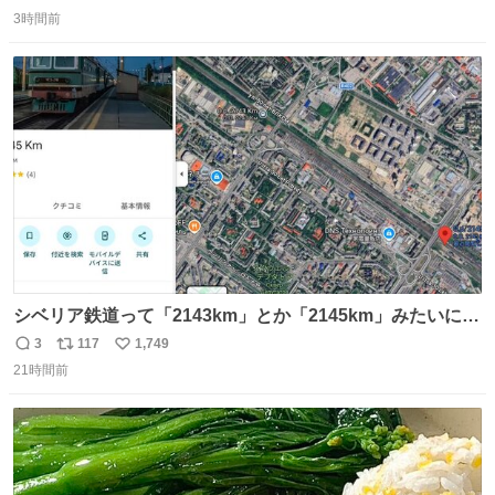
返
リ
い
ソフトなので辛いです😭 数十年後にはCDゲームソフト、
3時間前
信
ポ
い
みなこうなってしまうのでしょうか。。
数
ス
ね
ト
数
数
シベリア鉄道って「2143km」とか「2145km」みたいに、
モスクワからの距離名そのままの駅名があるんですね。
3
117
1,749
返
リ
い
21時間前
信
ポ
い
数
ス
ね
ト
数
数