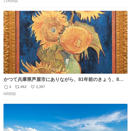
21時間前
信
ポ
い
数
ス
ね
ト
数
数
かつて兵庫県芦屋市にありながら、81年前のきょう、8月6
日の阪神大空襲の折に残念ながら焼失した、 #ゴッホ の幻
4
662
2,397
返
リ
い
の「 #ヒマワリ 」。 当館は、東京都にある武者小路実篤記
6時間前
信
ポ
い
念館にご協力いただき、当時発行されたカラー印刷画集よ
数
ス
ね
り陶板で原寸大に再現し、2014年より展示しています。 #
ト
数
数
大塚国際美術館