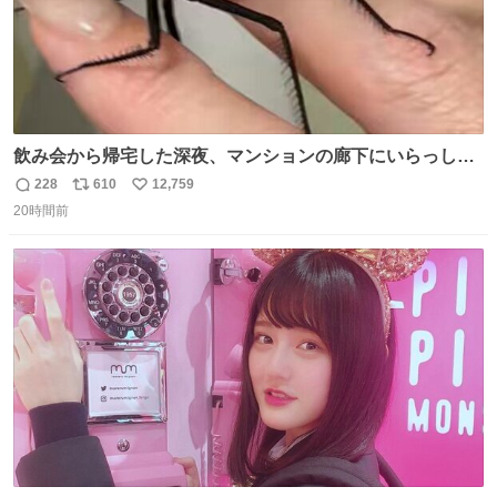
飲み会から帰宅した深夜、マンションの廊下にいらっしゃ
ったオニヤンマ様 まさかこんな都会でお会いできるなんて
228
610
12,759
返
リ
い
思っておらず大興奮しております かっこよすぎる 指を差し
20時間前
信
ポ
い
伸べると乗ってきてくれたのでひとまず一緒に帰宅しまし
数
ス
ね
たが、飛ばないということは弱っていらっしゃるのでしょ
ト
数
数
うか…素敵すぎる