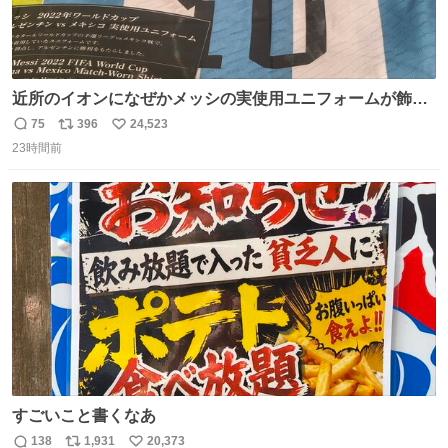
近所のイオンになぜかメッシの実使用ユニフォームが飾っ
てあっておもろい
75
396
24,523
返
リ
い
23時間前
信
ポ
い
数
ス
ね
ト
数
数
すごいこと書くなあ
138
1,931
20,373