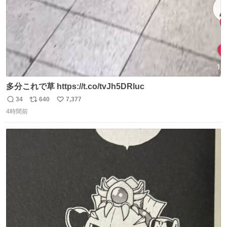
多分これで草 https://t.co/tvJh5DRluc
34
640
7,377
返
リ
い
4時間前
信
ポ
い
数
ス
ね
ト
数
数