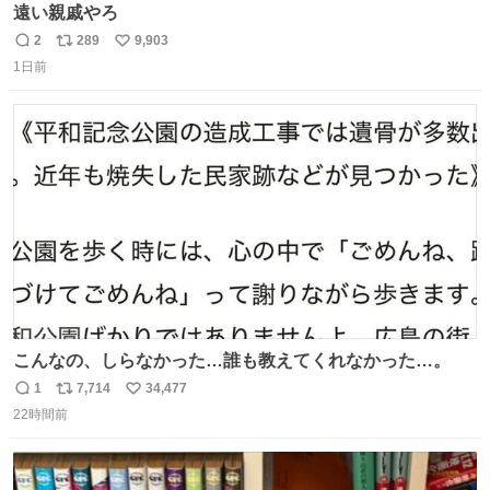
遠い親戚やろ
2
289
9,903
返
リ
い
1日前
信
ポ
い
数
ス
ね
ト
数
数
こんなの、しらなかった…誰も教えてくれなかった…。
1
7,714
34,477
返
リ
い
22時間前
信
ポ
い
数
ス
ね
ト
数