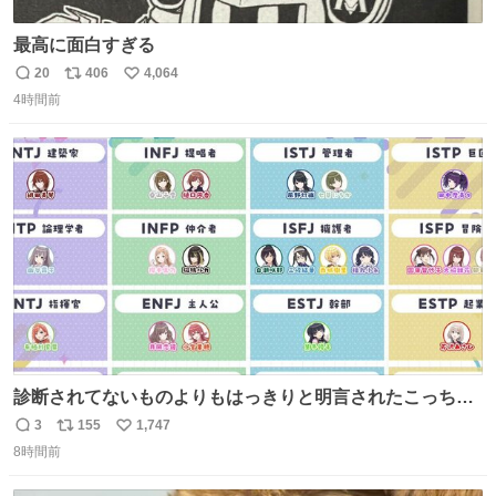
最高に面白すぎる
20
406
4,064
返
リ
い
4時間前
信
ポ
い
数
ス
ね
ト
数
数
診断されてないものよりもはっきりと明言されたこっちで
話しませんかというお気持ち
3
155
1,747
返
リ
い
8時間前
信
ポ
い
数
ス
ね