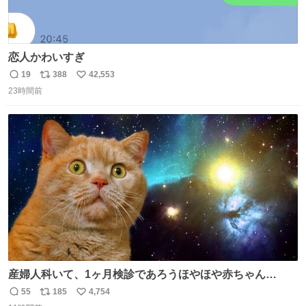
恋人かわいすぎ
19
388
42,553
返
リ
い
23時間前
信
ポ
い
数
ス
ね
ト
数
数
産婦人科いて、1ヶ月検診であろうほやほや赤ちゃん👩‍🍼
と推定2,3歳の女の子👧🏻をワンオペで連れてるママがいる
55
185
4,754
返
リ
い