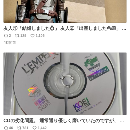
友人①「結婚しました💍」 友人②「出産しました👼🏻」 友
人③「マイホーム建てました🏡」 私「ｺｽﾄｺのﾃﾞｨﾝ・ｼﾞｬﾘﾝ
2
125
1,105
返
リ
い
さんを床の間に飾ってみました」
4時間前
信
ポ
い
数
ス
ね
ト
数
数
CDの劣化問題。 通常通り優しく磨いていたのですが、 薄
い氷のようにバリッと割れてしまいました。。 中々高価な
46
781
1,442