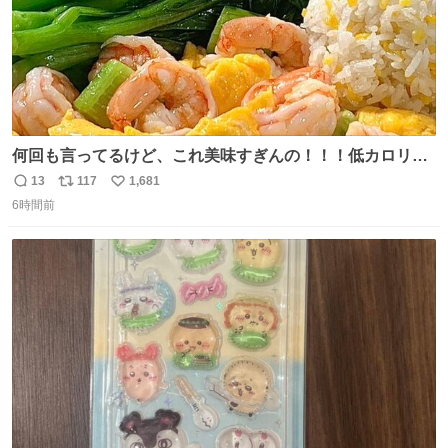
何回も言ってるけど、これ美味すぎんの！！！低カロリー
で満足感エグいから一生食べてる😭
13
117
1,681
返
リ
い
6時間前
信
ポ
い
数
ス
ね
ト
数
数