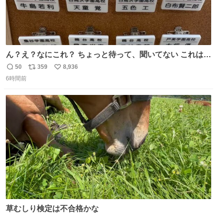
ん？え？なにこれ？ ちょっと待って、聞いてない これは販
売されているのもですか？
50
359
8,936
返
リ
い
6時間前
信
ポ
い
数
ス
ね
ト
数
数
草むしり検定は不合格かな