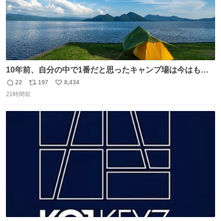
10年前、自分の中で1番だと思ったキャンプ場は今はもう
ない
22
197
8,434
返
リ
い
21時間前
信
ポ
い
数
ス
ね
ト
数
数