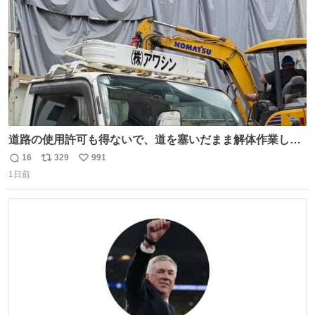
道路の使用許可も得ないで、道を塞いだまま解体作業して
る。 写真を撮ろうとしたら「勝手に写真撮るな馬鹿野郎」
16
329
991
返
リ
い
と罵倒されるなど。
1日前
信
ポ
い
数
ス
ね
ト
数
数