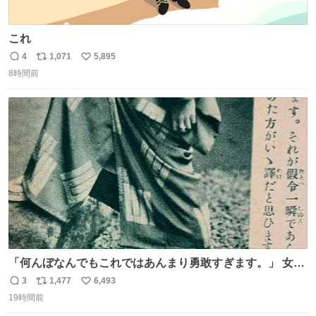
これ
4
1,071
5,895
返
リ
い
8時間前
信
ポ
い
数
ス
ね
ト
数
数
「何んぼなんでもこれではあんまり勇敢すぎます。」 女性
の立ち振る舞い指南コーナーで、大股を「下品」や「はし
3
1,477
6,493
返
リ
い
たない」という言葉を使わず「勇敢すぎます」と洒落っ気
19時間前
信
ポ
い
たっぷりにたしなめる当時の言葉選びよ 勇敢すぎます、使