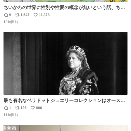
ちいかわの世界に性別や性愛の概念が無いという話、ちい
かわタロットでも恋人・女帝・女教皇あたりは性別を意識
9
1,547
11,878
返
リ
い
させないように描かれてるんだよね。かなり徹底している
18時間前
信
ポ
い
印象。
数
ス
ね
ト
数
数
最も有名なペリドットジュエリーコレクションはオースト
リア大公妃イザベラが所有していたもの。一時期キッチン
1
136
806
返
リ
い
ペーパーに包んで保管されていたことに衝撃💥を受けた。
11時間前
信
ポ
い
数
ス
ね
ト
数