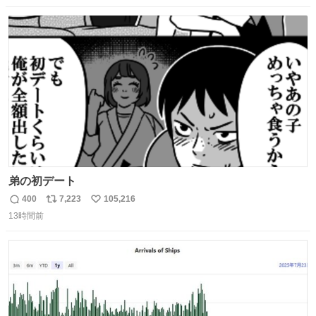
数
ス
ね
ト
数
数
弟の初デート
400
7,223
105,216
返
リ
い
13時間前
信
ポ
い
数
ス
ね
ト
数
数