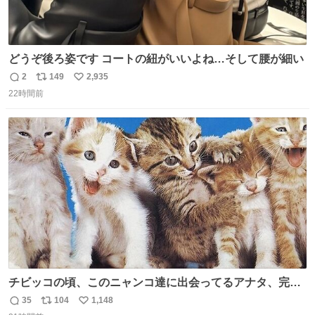
どうぞ後ろ姿です コートの紐がいいよね…そして腰が細い
2
149
2,935
返
リ
い
22時間前
信
ポ
い
数
ス
ね
ト
数
数
チビッコの頃、このニャンコ達に出会ってるアナタ、完全
なる同世代（笑） #70年代 #80年代 #昭和レトロ
35
104
1,148
返
リ
い