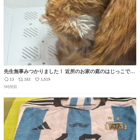
ト
数
数
先生無事みつかりました！ 近所のお家の庭のはじっこでう
ずくまってました💦 拡散してくれたり探してくれたみなさ
13
182
1,519
返
リ
い
ん本当にありがとございます！ 飛び出し防止柵を増やして
5時間前
信
ポ
い
先生とちょびが怖い思いをしないでいいようにしようと思
数
ス
ね
う！
ト
数
数