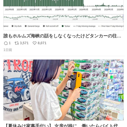
誰もホルムズ海峡の話をしなくなったけどタンカーの往来
は消滅したままですねと
1
3,571
8,071
返
リ
い
1日前
信
ポ
い
数
ス
ね
ト
数
数
【夏休みは家事手伝い】 女房が娘に、働いたらバイト代も