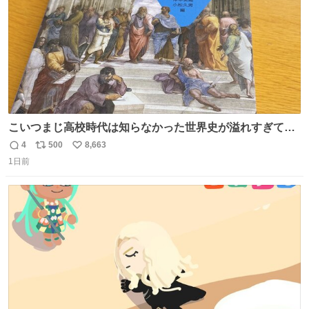
こいつまじ高校時代は知らなかった世界史が溢れすぎてて
𝑩𝑰𝑮 𝑳𝑶𝑽𝑬＿＿
4
500
8,663
返
リ
い
1日前
信
ポ
い
数
ス
ね
ト
数
数