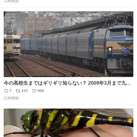
のだけども 女の子ずっとママの側から離れない…⁉️ 手を繋
11時間前
信
ポ
い
がなくてもうろちょろしないしママが歩いたらピクミンみ
数
ス
ね
たいにﾄﾃﾄﾃついてってるし逃走しないし脱走しないし逃げ
ト
数
数
ないし走ら文字数
今の高校生まではギリギリ知らない？ 2009年3月まで九州
に寝台特急が走っていたことを
7
103
968
返
リ
い
21時間前
信
ポ
い
数
ス
ね
ト
数
数