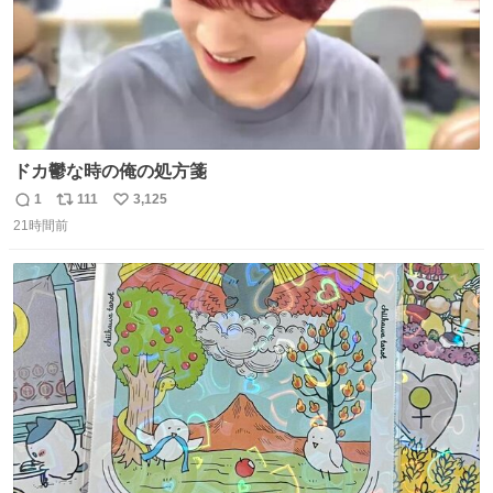
ドカ鬱な時の俺の処方箋
1
111
3,125
返
リ
い
21時間前
信
ポ
い
数
ス
ね
ト
数
数