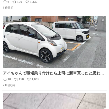
6
120
1,332
返
リ
い
8時間前
信
ポ
い
数
ス
ね
ト
数
数
アイちゃんで職場乗り付けたら上司に新車買ったと思われ
たの嬉しすぎる。 20年落ちの車もやりようによっては新車
10
150
1,665
返
リ
い
っぽく見えるってことよ。 令和の車の横に並べても違和感
21時間前
信
ポ
い
ない平成18年式です。
数
ス
ね
ト
数
数