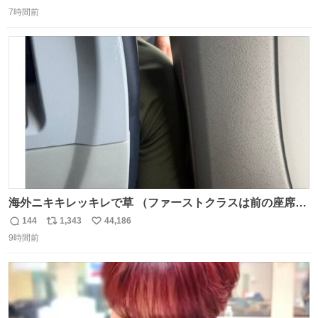
返
リ
い
7時間前
信
ポ
い
数
ス
ね
ト
数
数
海外ニキキレッキレで草 （ファーストクラスは前の座席で
あるため）
144
1,343
44,186
返
リ
い
9時間前
信
ポ
い
数
ス
ね
ト
数
数