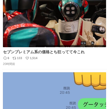
数
セブンプレミアム系の価格とち狂ってて今これ
6
133
1,514
返
リ
い
20時間前
信
ポ
い
数
ス
ね
ト
数
数