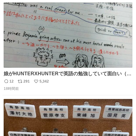
数
ス
ね
っていきたい… （昭和4年婦人倶楽部新年号より）
ト
数
数
娘がHUNTERXHUNTERで英語の勉強していて面白い（娘
の許可済み）
12
291
5,342
返
リ
い
18時間前
信
ポ
い
数
ス
ね
ト
数
数