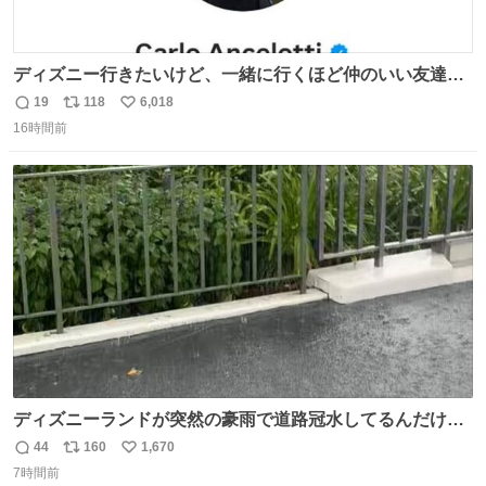
ディズニー行きたいけど、一緒に行くほど仲のいい友達が
居ない… ほんでこれ
19
118
6,018
返
リ
い
16時間前
信
ポ
い
数
ス
ね
ト
数
数
ディズニーランドが突然の豪雨で道路冠水してるんだけど
☔️ この雨で今年初のミッションクールダウン中止。幾ら何
44
160
1,670
返
リ
い
でもやばすぎだろ...
7時間前
信
ポ
い