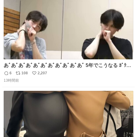
数
あﾞあﾞあﾞあﾞあﾞあﾞあﾞあﾞあﾞあﾞあﾞ 5年でこうなる ｶﾞｸｶﾞ
ｸ((( ；ﾟДﾟ)))ﾌﾞﾙﾌﾞﾙ
6
108
2,207
返
リ
い
13時間前
信
ポ
い
数
ス
ね
ト
数
数