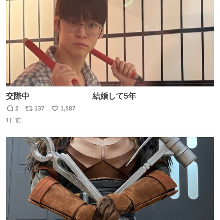
交際中 結婚して5年
2
137
1,587
返
リ
い
1日前
信
ポ
い
数
ス
ね
ト
数
数