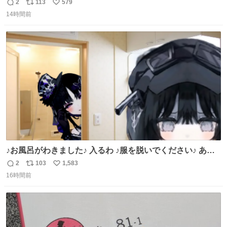
っぷり”夏限定アップルマンゴー＆定番ほうじ茶みつ -
2
113
579
返
リ
い
fashion-press.net/news/149581
14時間前
信
ポ
い
数
ス
ね
ト
数
数
♪お風呂がわきました♪ 入るわ ♪服を脱いでください♪ あこ
れ宝生トラップだやばいやばいやばい
2
103
1,583
返
リ
い
16時間前
信
ポ
い
数
ス
ね
ト
数
数