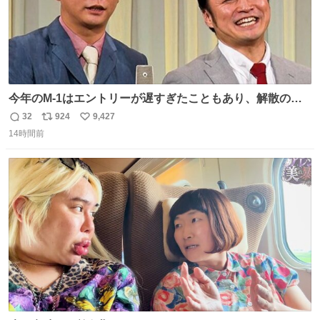
今年のM-1はエントリーが遅すぎたこともあり、解散の可
能性を作り出してからのスタート！！ 遅くなって申し訳な
32
924
9,427
返
リ
い
い🙏 エントリーナンバーは「GO!無策!」でかなり覚えやす
14時間前
信
ポ
い
い！応援をお願いすることになりそう！！
数
ス
ね
ト
数
数