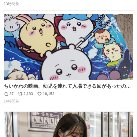
13時間前
信
ポ
い
数
ス
ね
ト
数
数
ちいかわの映画、幼児を連れて入場できる回があったので
子どもを連れて観てきたんですけど、セイレーンの登場シ
37
2,193
18,152
返
リ
い
ーンで場内のベビーが一斉に泣き出してたのがとてもよい
14時間前
信
ポ
い
映画体験でした。
数
ス
ね
ト
数
数