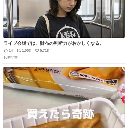
ライブ会場では、財布の判断力がおかしくなる。
14
1,003
5,718
返
リ
い
16時間前
信
ポ
い
数
ス
ね
ト
数
数