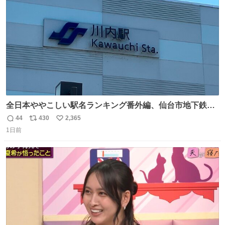
数
全日本ややこしい駅名ランキング番外編、仙台市地下鉄川
内駅
44
430
2,365
返
リ
い
1日前
信
ポ
い
数
ス
ね
ト
数
数