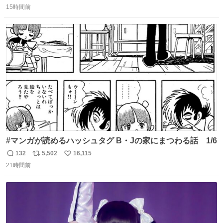
15時間前
信
ポ
い
数
ス
ね
ト
数
数
#マンガが読めるハッシュタグ B・Jの家にまつわる話 1/6
132
5,502
16,115
返
リ
い
21時間前
信
ポ
い
数
ス
ね
ト
数
数