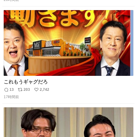
信
ポ
い
た宿泊費や交通費を、領収書の事後申請に基づき、国内線
数
ス
ね
は1人あたり上限1万円、国際線は上限2万円まで支払う。
ト
数
数
これもうギャグだろ
13
203
2,742
返
リ
い
17時間前
信
ポ
い
数
ス
ね
ト
数
数