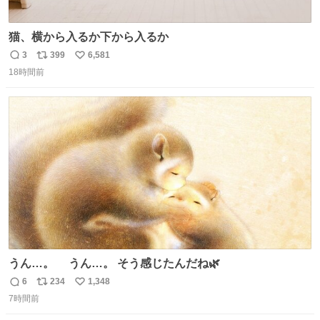
猫、横から入るか下から入るか
3
399
6,581
返
リ
い
18時間前
信
ポ
い
数
ス
ね
ト
数
数
うん…。 うん…。 そう感じたんだね🌿
6
234
1,348
返
リ
い
7時間前
信
ポ
い
数
ス
ね