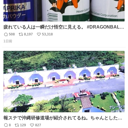
疲れている人は一瞬だけ悟空に見える。 #DRAGONBALL
#ドラゴンボール
508
8,197
53,318
返
リ
い
1日前
信
ポ
い
数
ス
ね
ト
数
数
報ステで沖縄研修道場が紹介されてるね。ちゃんとした名
前出してないけど。#報道ステーション
8
129
827
返
リ
い