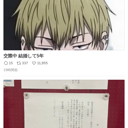
交際中 結婚して5年
15
337
11,955
返
リ
い
19時間前
信
ポ
い
数
ス
ね
ト
数
数