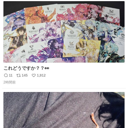
youtu.be/s0jWxvy14_4
ト
数
数
これどうですか？？👀
11
145
1,912
返
リ
い
2時間前
信
ポ
い
数
ス
ね
ト
数
数