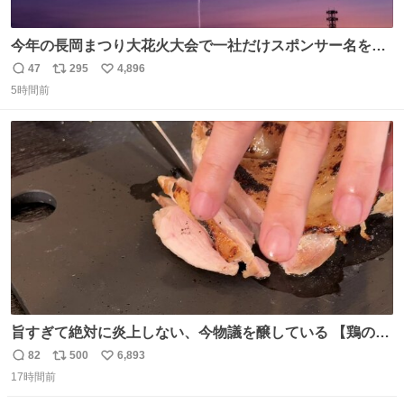
今年の長岡まつり大花火大会で一社だけスポンサー名をア
ナウンスされずに花火打ち揚げされた企業が有った。 企業
47
295
4,896
返
リ
い
名から今更ながらその理由が解った😢
5時間前
信
ポ
い
数
ス
ね
ト
数
数
旨すぎて絶対に炎上しない、今物議を醸している 【鶏のた
たき】 を家で作る方法を教えます 鶏もも肉に特別な処理を
82
500
6,893
返
リ
い
して大葉やみょうがなどの薬味と一緒にいただきます 夏に
17時間前
信
ポ
い
食うとたまりません この調理法、絶対覚えた方がいいです
数
ス
ね