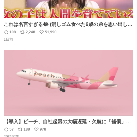
これは名言すぎる😂 (消しゴム食べた6歳の弟を思い出しな
がら)
108
2,248
51,990
返
リ
い
1日前
信
ポ
い
数
ス
ね
ト
数
数
【導入】ピーチ、自社起因の大幅遅延・欠航に「補償」開
始へ news.livedoor.com/article/detail… 同社に起因する理
57
188
978
返
リ
い
由によって大幅遅延や欠航が発生した場合、乗客が負担し
20時間前