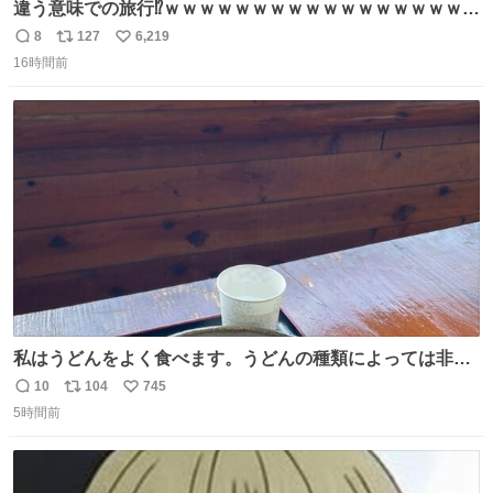
違う意味での旅行⁉️ｗｗｗｗｗｗｗｗｗｗｗｗｗｗｗｗｗｗ
ｗ
8
127
6,219
返
リ
い
16時間前
信
ポ
い
数
ス
ね
ト
数
数
私はうどんをよく食べます。うどんの種類によっては非常
食にもなります。生うどんは消費期限が短く、冷凍うどん
10
104
745
返
リ
い
は長持ちする代わりに停電に弱いので、乾麺タイプのうど
5時間前
信
ポ
い
んなら水分が少なく長期保存するのにおすすめです。アル
数
ス
ね
ファ化米や缶詰など、色々な非常食がありますが、うどん
ト
数
数
もいかがでしょうか？