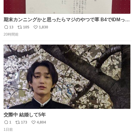
期末カンニングかと思ったらマジのやつで草 B4でIDMって
ことはおそらく就職だし、内定取り消し？ それと夏休み期
13
105
1,830
返
リ
い
間の停学って無意味じゃね？
20時間前
信
ポ
い
数
ス
ね
ト
数
数
交際中 結婚して5年
1
173
4,804
返
リ
い
1日前
信
ポ
い