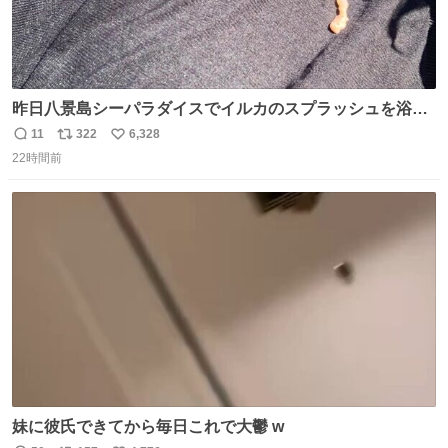
昨日八景島シーパラダイスでイルカのスプラッシュを浴び
たらゲソのおまけがついてきました。誰の食べカスかわか
11
322
6,328
返
リ
い
らないけど、とても愛おしいです。こんなおまけまで付け
22時間前
信
ポ
い
てもらって感謝しかありません。 #ふれあいラグーン #横
数
ス
ね
浜八景島シーパラダイス
ト
数
数
妹に彼氏できてから毎日これで大鬱 w