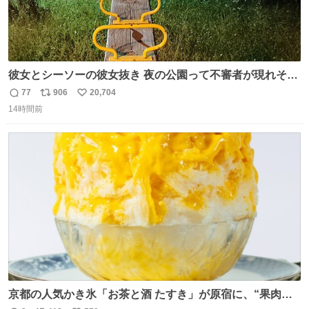
彼女とシーソーの彼女抜き 夜の公園って不審者が現れそう
で怖いんだよな
77
906
20,704
返
リ
い
14時間前
信
ポ
い
数
ス
ね
ト
数
数
京都の人気かき氷「お茶と酒 たすき」が原宿に、“果肉た