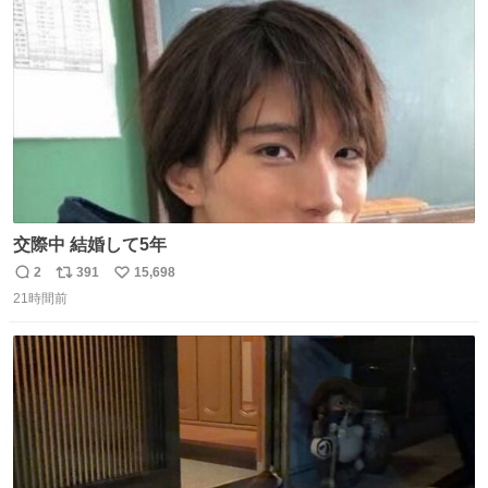
の配線をハンダで修理している横で、
ト
数
数
交際中 結婚して5年
2
391
15,698
返
リ
い
21時間前
信
ポ
い
数
ス
ね
ト
数
数