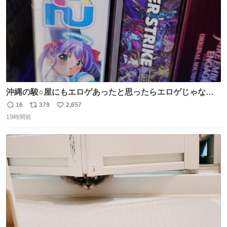
沖縄の駿○屋にもエロゲあったと思ったらエロゲじゃなか
った
16
379
2,657
返
リ
い
19時間前
信
ポ
い
数
ス
ね
ト
数
数