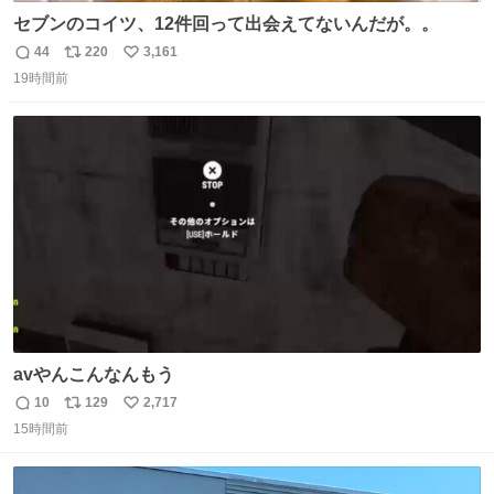
セブンのコイツ、12件回って出会えてないんだが。。
44
220
3,161
返
リ
い
19時間前
信
ポ
い
数
ス
ね
ト
数
数
avやんこんなんもう
10
129
2,717
返
リ
い
15時間前
信
ポ
い
数
ス
ね
ト
数