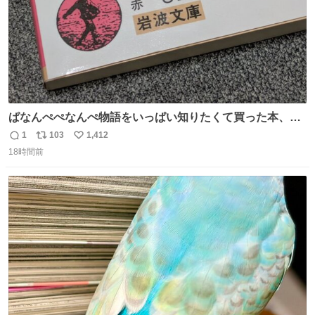
ぱなんぺぺなんぺ物語をいっぱい知りたくて買った本、何
も考えずに偶然開いたページがいきなりこれで神
1
103
1,412
返
リ
い
18時間前
信
ポ
い
数
ス
ね
ト
数
数