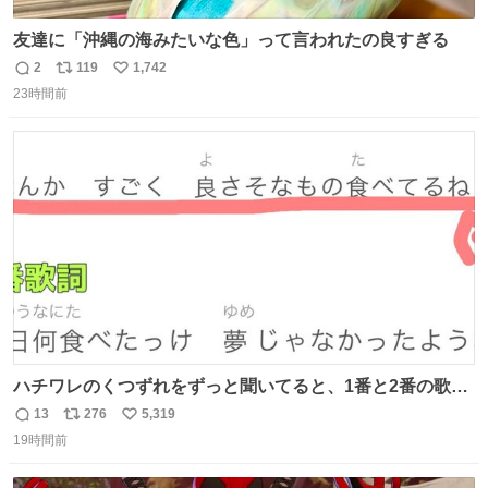
友達に「沖縄の海みたいな色」って言われたの良すぎる
2
119
1,742
返
リ
い
23時間前
信
ポ
い
数
ス
ね
ト
数
数
ハチワレのくつずれをずっと聞いてると、1番と2番の歌詞
のこの赤線の部分、本来なら絶対逆の方が歌詞の意味合っ
13
276
5,319
返
リ
い
てるのに急に話変えてるよねw晴れだっけ？雨だっけ？っ
19時間前
信
ポ
い
て言ってるのに急に食べ物の話になったり何食べたっけ？
数
ス
ね