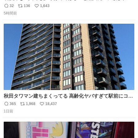
１年間だけ黒川病院で働くことにしたりん。 直美はその１
32
136
1,643
返
リ
い
年間で恵風看護婦会を立て直すと話しました。 👇このシー
5時間前
信
ポ
い
ンをぜひ本編で web.nhk/tv/an/kazekaor… #朝ドラ #風薫
数
ス
ね
る 見上愛 上坂樹里 平埜生成
ト
数
数
秋田タワマン建ちまくってる 高齢化ヤバすぎて駅前にコン
パクトシティつくって高齢者を住ませる考えらしい 病院も
365
1,968
18,437
返
リ
い
全部駅前にある
1日前
信
ポ
い
数
ス
ね
ト
数
数