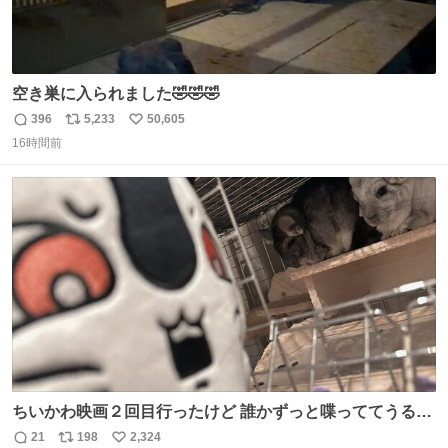
空き巣に入られました🤣🤣🤣
396
5,233
50,605
返
リ
い
16時間前
信
ポ
い
数
ス
ね
ト
数
数
ちいかわ映画２回目行ったけど 誰かずっと喋っててうるさ
かった 許せねえ
21
198
2,324
返
リ
い