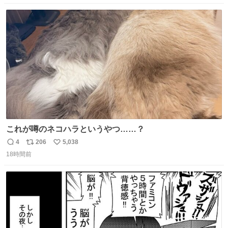
数
ス
ね
ト
数
数
これが噂のネコハラというやつ……？
4
206
5,038
返
リ
い
18時間前
信
ポ
い
数
ス
ね
ト
数
数