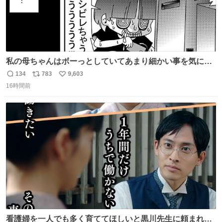
私の母ちゃんはボーっとしていてあまり細かい事を気にし
ません。優秀な人の多い現代の価値観から見ると、あまり
134
783
9,603
返
リ
い
優秀な母親ではないかもしれません。でも、だからこそ、
16時間前
信
ポ
い
私はそういう母親が大好きです。今も昔もすごくリラック
数
ス
ね
スします。「優秀」と「良い」は別なんですよね。 1/2
ト
数
数
看護婦を一人でも多く育ててほしいと黒川先生に頼まれ、