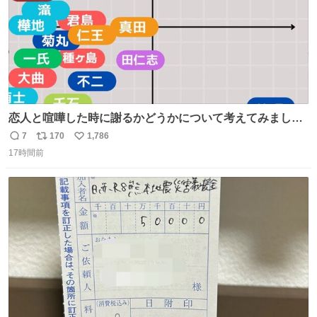
恋人と喧嘩した時に謝るかどうかについて考えてみました
💭 ▶︎自分から謝る or 悪くないなら謝らない ▶︎ねちねちす
7
170
1,786
返
リ
い
る or さっぱりしている 個人的見解です！色々と許してく
17時間前
信
ポ
い
ださい！
数
ス
ね
ト
数
数