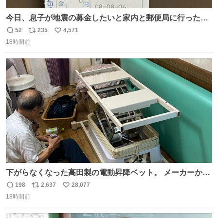
今日、息子が地震の募金したいと家内と郵便局に行ったみ
たいです。おもちゃとか買う選択肢もあったと思うけど、
52
235
4,571
返
リ
い
自分で貯めてた2万円を役に立てて欲しい、みんなも元気
18時間前
信
ポ
い
になって欲しいと。家内も一緒に募金したので、自分も何
数
ス
ね
かできたらなぁと思いました。
ト
数
数
下がらなくなった高田製の電動昇降ベット。 メーカーから
は、完全に見放されたんですが、 見事に85歳の父が治しま
198
2,637
28,077
返
リ
い
した。 うちの父は、トヨタカローラのボディをオート生産
18時間前
信
ポ
い
する、工業ロボットの製作者なんですが、 父が電動ベット
数
ス
ね