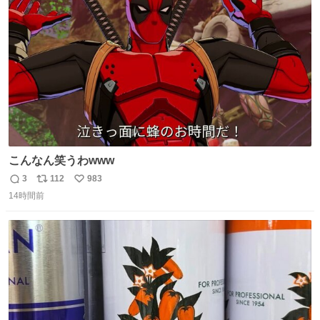
って言ってるのに急に天気の話になったりとかwでもそこ
ト
数
数
がハチワレらしい！！
こんなん笑うわwww
3
112
983
返
リ
い
14時間前
信
ポ
い
数
ス
ね
ト
数
数