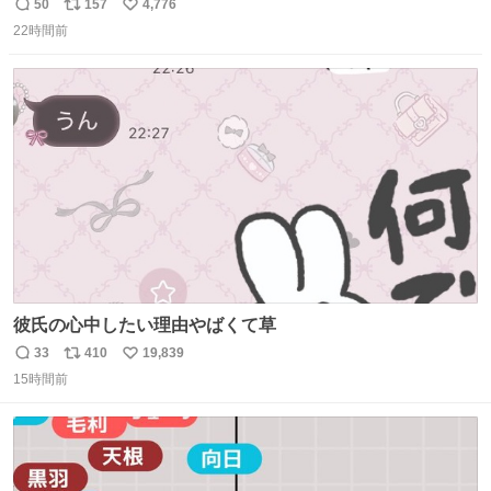
50
157
4,776
返
リ
い
22時間前
信
ポ
い
数
ス
ね
ト
数
数
彼氏の心中したい理由やばくて草
33
410
19,839
返
リ
い
15時間前
信
ポ
い
数
ス
ね
ト
数
数