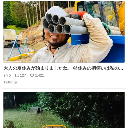
ト
数
数
大人の夏休みが始まりましたね。 盆休みの初笑いは私の現
場コスプレ マスターイーでお願いします！！
5
127
1,421
返
リ
い
19時間前
信
ポ
い
数
ス
ね
ト
数
数