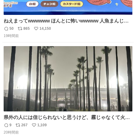
ねえまってwwwwww ほんとに怖いwwwww 人魚まんじゅ
う買ってきたから私も永遠のいのちを…ぐへへ…と思いな
50
865
14,150
返
リ
い
がら1つ食べたら 奥歯欠けたんだけど！！！！？？？ しか
19時間前
信
ポ
い
もガッツリ😭 まんじゅうだよ？？？？？？ ガリッて言っ
数
ス
ね
たから何？と思って口から出したら自分の歯wwwwww セ
ト
数
数
イレーンの呪いじゃん😭
県外の人には信じられないと思うけど、霧じゃなくて火山
灰です🌋 #桜島
9
267
1,109
返
リ
い
20時間前
信
ポ
い