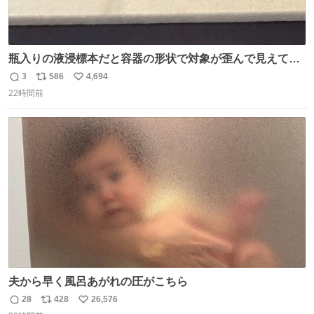
瓶入りの液浸標本だと容器の形状で対象が歪んで見えてし
まうことから、なるべく歪みがない状態で観察しやすいよ
3
586
4,694
返
リ
い
うにこのような形で保存していると前に科博の先生から教
22時間前
信
ポ
い
えてもらった #国立科学博物館
数
ス
ね
ト
数
数
夫から早く風呂あがれの圧がこちら
28
428
26,576
返
リ
い