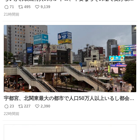
辞退すれば良いのに白々しい
71
495
9,139
返
リ
い
21時間前
信
ポ
い
数
ス
ね
ト
数
数
宇都宮、北関東最大の都市で人口50万人以上いるし都会何
だろうなと思っていたら想像以上に都会で興奮した
23
227
2,390
返
リ
い
22時間前
信
ポ
い
数
ス
ね
ト
数
数