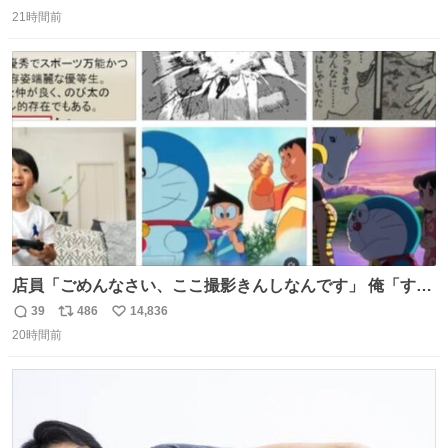
返
リ
い
21時間前
信
ポ
い
数
ス
ね
ト
数
数
店員「ごめんなさい、ここ撮影きんしなんです」 俺「すみ
ません！すぐ消します」 店員「念のためフォルダから消し
39
486
14,836
返
リ
い
てるところ見せて頂けますか？」 俺「はい…」
20時間前
信
ポ
い
数
ス
ね
ト
数
数