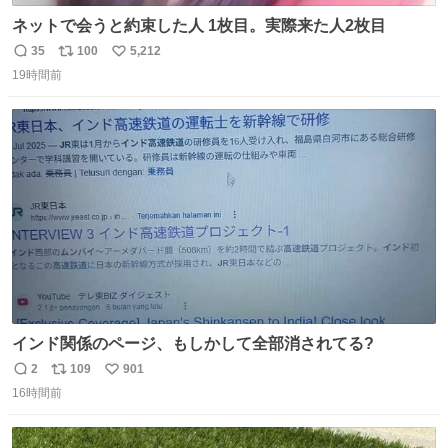
ネットで会うと約束した人 1枚目。実際来た人2枚目
35
100
5,212
返
リ
い
19時間前
信
ポ
い
数
ス
ね
ト
数
数
インド関係のページ、もしかして全部消されてる?
2
109
901
返
リ
い
16時間前
信
ポ
い
数
ス
ね
ト
数