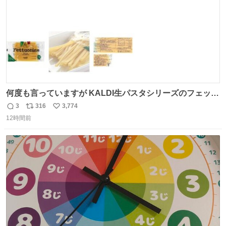
何度も言っていますが KALDI生パスタシリーズのフェット
チーネは 真剣(ガチ)で美味いぞ
3
316
3,774
返
リ
い
12時間前
信
ポ
い
数
ス
ね
ト
数
数