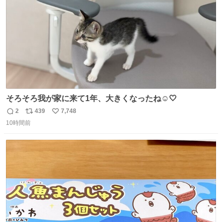
後がいいです。 https://t.co/9nMHIrETkw
そろそろ我が家に来て1年、大きくなったね☺️🤍
2
439
7,748
返
リ
い
10時間前
信
ポ
い
数
ス
ね
ト
数
数