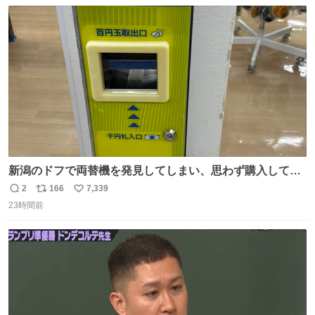
数
ス
ね
ト
数
数
新潟のドフで両替機を発見してしまい、思わず購入してし
まい大阪に発送するイベントが発生
2
166
7,339
返
リ
い
23時間前
信
ポ
い
数
ス
ね
ト
数
数