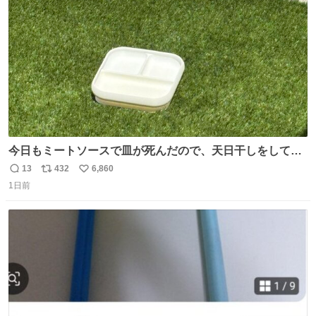
数
今日もミートソースで皿が死んだので、天日干しをしてい
ます🍝 ありがとう先人の知恵
13
432
6,860
返
リ
い
1日前
信
ポ
い
数
ス
ね
ト
数
数