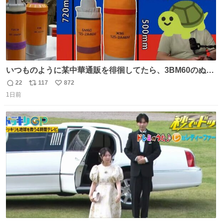
いつものように某中華通販を徘徊してたら、3BM60のぬい
ぐるみを発見してしまった…。
22
117
872
返
リ
い
1日前
信
ポ
い
数
ス
ね
ト
数
数