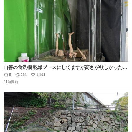
愛がられて困ることもなかろうなと思ったのでやっぱり猫
ト
数
数
よ不老不死でいてくれ
山善の食洗機 乾燥ブースにしてますが高さが欲しかったの
でコレクションケースを置くだけのツルセコ改造 扉が手前
5
281
1,104
返
リ
い
に開き天井の温度もしっかり上がるのでかなり使いやすく
21時間前
信
ポ
い
なりました😎
数
ス
ね
ト
数
数