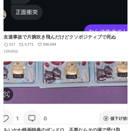
友達事故で片腕吹き飛んだけどクソポジティブで死ぬ
217
5,771
206,594
返
リ
い
18時間前
信
ポ
い
数
ス
ね
ト
数
数
ちいかわ映画特典のボンドロ、不要ならその場で受け取り