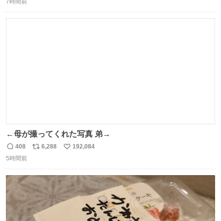
7時間前
信
ポ
い
数
ス
ね
ト
数
数
←母が撮ってくれた写真 弟→
408
6,288
192,084
返
リ
い
5時間前
信
ポ
い
数
ス
ね
ト
数
数