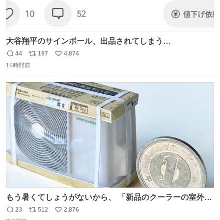
大谷翔平のサインボール、出品されてしまう…
44
197
4,874
返
リ
い
19時間前
信
ポ
い
数
ス
ね
ト
数
数
もう暑くてしょうがないから、 「新品のクーラーの室外機
のミニチュア」 でも見ていってよ
23
512
2,876
返
リ
い