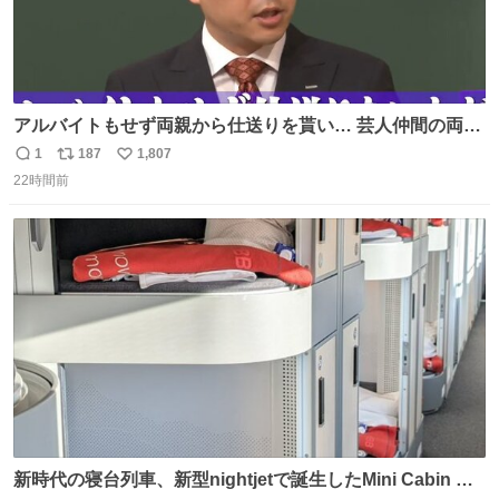
アルバイトもせず両親から仕送りを貰い… 芸人仲間の両親
のスネまでかじる!? ドンデコルテ銀次⚡️ 無料見逃し配信は
1
187
1,807
返
リ
い
こちらから ▶︎abema.go.link/gBLVb ◤しくじり先生
22時間前
信
ポ
い
ABEMAにて毎週最新話無料配信中◢ @10000nabe
数
ス
ね
@akmllube0617
ト
数
数
新時代の寝台列車、新型nightjetで誕生したMini Cabin ま