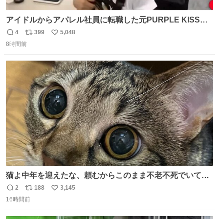
アイドルからアパレル社員に転職した元PURPLE KISSの
ドシちゃん、入社3日目にして自社の取り扱い商品を一生
4
399
5,048
返
リ
い
懸命PRしててほんまに…………
8時間前
信
ポ
い
数
ス
ね
ト
数
数
猫よ中年を迎えたな、頼むからこのまま不老不死でいてく
れ…と願ってから、いや人間の家族が死に絶えて猫だけこ
2
188
3,145
返
リ
い
の世に置いていくなんてひどいことはできない…と思って
16時間前
信
ポ
い
から、猫のこの可愛さと愛嬌なら未来永劫ほかの人間に可
数
ス
ね