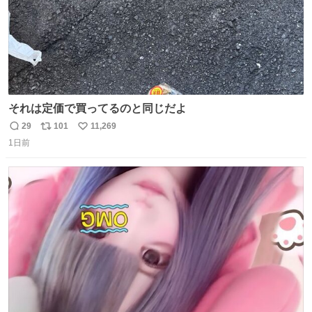
それは定価で買ってるのと同じだよ
29
101
11,269
返
リ
い
1日前
信
ポ
い
数
ス
ね
ト
数
数