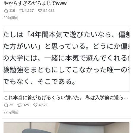
やからすぎるだろまじでwww
110
4,227
54,022
返
リ
い
20時間前
信
ポ
い
数
ス
ね
ト
数
数
これ本当に首がもげるくらい頷いた。 私は入学前に送られ
てきた、大学のサークル紹介冊子を見た時点で終わりを感
25
325
4,621
返
リ
い
じたので、女子大でもないくせに偏差値の高い大学のイン
22時間前
信
ポ
い
カレサークルに突撃して所属するという奇行で事なきを得
数
ス
ね
た。 高偏差値に行けないならせめてそれくらいした方が予
ト
数
数