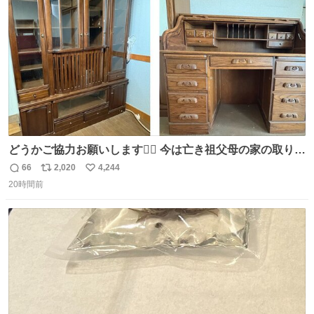
数
どうかご協力お願いします🙇‍♂️ 今は亡き祖父母の家の取り壊
しが決まり、どうしても処分して欲しくない食器棚と机の
66
2,020
4,244
返
リ
い
引き取り手を探しております この2つは私の祖母が当初一
20時間前
信
ポ
い
目惚れで購入したもので、祖母はc型肝炎で58歳という若
数
ス
ね
さで亡くなりましたが、この家具達をとても大切にしてお
ト
数
数
りました 続く↓