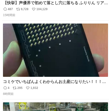
【快挙】声優界で初めて落とし穴に落ちる ふりりん リアク
ションが最高過ぎる🤣 #ドッキリGP #降幡愛
487
9,728
104,129
返
リ
い
15時間前
信
ポ
い
数
ス
ね
ト
数
数
コミケでいちばんよくわからんお土産になりたい！！！！
#C108
4
295
1,932
返
リ
い
8時間前
信
ポ
い
数
ス
ね
ト
数