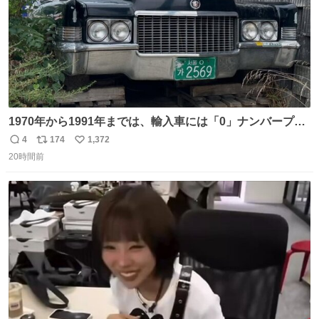
1970年から1991年までは、輸入車には「0」ナンバープレ
ートが使用されていました。 その後、この制度は廃止さ
4
174
1,372
返
リ
い
れ、すべての「0」ナンバープレートは抹消・無効化され
20時間前
信
ポ
い
ました。 ところが最近、その「0」ナンバープレートを装
数
ス
ね
着した車両が発見されました。 今でも残っていること自体
ト
数
数
が奇跡です……。