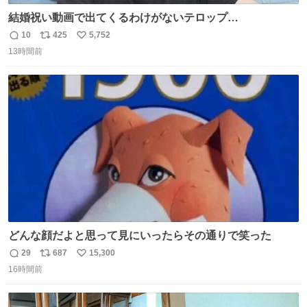
結婚祝い動画で出てくるわけがないテロップ
youtu.be/4pJ7U22AYtw
10
425
5,752
返
リ
い
13時間前
信
ポ
い
数
ス
ね
ト
数
数
どんな顔だよと思って見にいったらその通りで笑った
29
687
15,300
返
リ
い
16時間前
信
ポ
い
数
ス
ね
ト
数