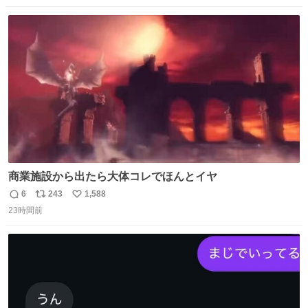
数
ス
ね
ト
数
数
商業施設から出たら大体コレでほんとイヤ
6
243
1,588
返
リ
い
23時間前
信
ポ
い
数
ス
ね
ト
数
数