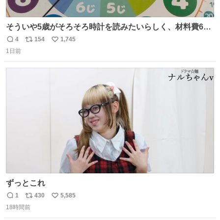
そういや5歳がそろそろ時計を読みたいらしく、材料費600
円で作れる知育時計作ってみた！ めっちゃ簡単！ ありがと
4
154
1,745
返
リ
い
う先人！
1日前
信
ポ
い
数
ス
ね
ト
数
数
ずっとこれ
1
430
5,585
返
リ
い
18時間前
信
ポ
い