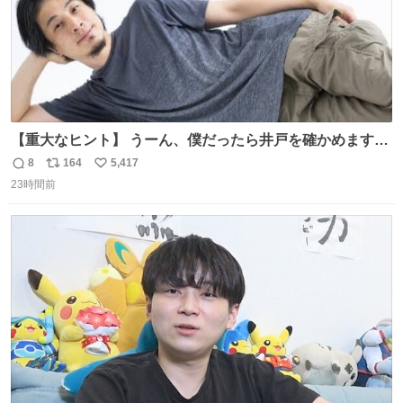
【重大なヒント】 うーん、僕だったら井戸を確かめますけ
どね
8
164
5,417
返
リ
い
23時間前
信
ポ
い
数
ス
ね
ト
数
数