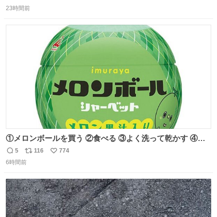
返
リ
い
膨れ上がり、傷だらけ血だらけになりながらも何とか救出
23時間前
信
ポ
い
したこの子はその後、工場長の家の子になりました😌💕
数
ス
ね
ト
数
数
①メロンボールを買う ②食べる ③よく洗って乾かす ④か
わいい
5
116
774
返
リ
い
6時間前
信
ポ
い
数
ス
ね
ト
数
数