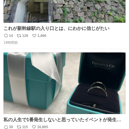
これが新幹線駅の入り口とは、にわかに信じがたい
14
126
1,466
返
リ
い
19時間前
信
ポ
い
数
ス
ね
ト
数
数
私の人生で1番発生しないと思っていたイベントが発生し
ました
38
115
16,865