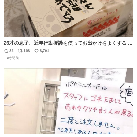
26才の息子、近年行動援護を使ってお出かけをよくする 親
との外出はもう嫌らしい。 中身は小学生位なのに小癪な😅
33
168
8,701
返
リ
い
昨日は夜のショッピングモールに行った 先に寝といてよ❗
13時間前
信
ポ
い
と何度も何度も言い残して。 起きたら冷蔵庫に… ああ、こ
数
ス
ね
れ買いに行ってくれたんだ…😭
ト
数
数