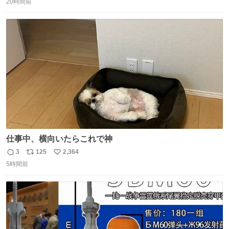
20時間前
信
ポ
い
数
ス
ね
ト
数
数
仕事中、横向いたらこれで神
3
125
2,364
返
リ
い
5時間前
信
ポ
い
数
ス
ね
ト
数
数