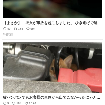
【まさか】「彼女が事故を起こしました」 ひき逃げで逃走
した男、AIの相談履歴で“ウソ発覚” 警察が男のスマホを押
40
154
904
返
リ
い
収して解析すると、出頭する前に事故の詳しい状況やどう
8時間前
信
ポ
い
対応すればいいかをAIに相談していたことがわかった。し
数
ス
ね
かし、AIの回答は「正直に警察に話すように」だった。
ト
数
数
猫バンバンでもお客様の車両から出てこなかったにゃんこ
🐈 救出しようとした工場長が腕を引っ掻かれ、ぱんぱんに
9
108
1,120