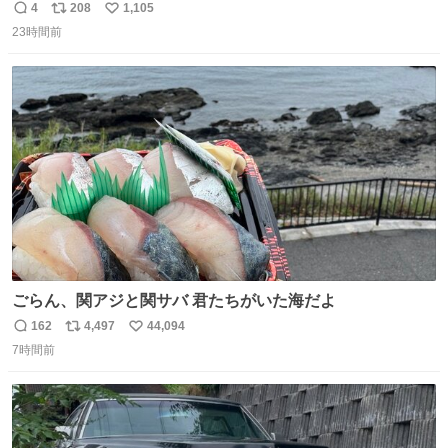
さに走るカプセルホテルといった感じで、一人旅で利用す
4
208
1,105
返
リ
い
るのにはちょうどいい設備。 他の人も言ってましたが、サ
23時間前
信
ポ
い
ンライズの後継に欲しい…
数
ス
ね
ト
数
数
ごらん、関アジと関サバ 君たちがいた海だよ
162
4,497
44,094
返
リ
い
7時間前
信
ポ
い
数
ス
ね
ト
数
数