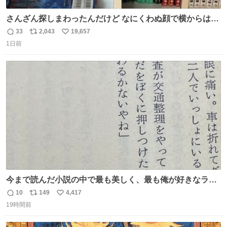
さんざん探しまわったんだけど なにくわぬ顔で横からはえ
てた
33
2,043
19,657
返
リ
い
1日前
信
ポ
い
数
ス
ね
ト
数
数
今まで読んだ小説の中で最も美しく、最も俺が好きなラス
トシーン
10
149
4,417
返
リ
い
19時間前
信
ポ
い
数
ス
ね