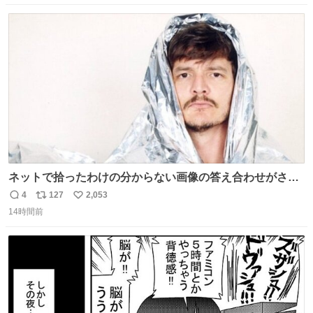
数
ス
ね
ト
数
数
ネットで拾ったわけの分からない画像の答え合わせがされ
ていくw
4
127
2,053
返
リ
い
14時間前
信
ポ
い
数
ス
ね
ト
数
数