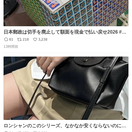
日本郵政は切手を廃止して額面を現金で払い戻せ2026 #日
本郵政 @JapanPostHD_PR
61
218
3,238
返
リ
い
13時間前
信
ポ
い
数
ス
ね
ト
数
数
ロンシャンのこのシリーズ、なかなか安くならないのにセ