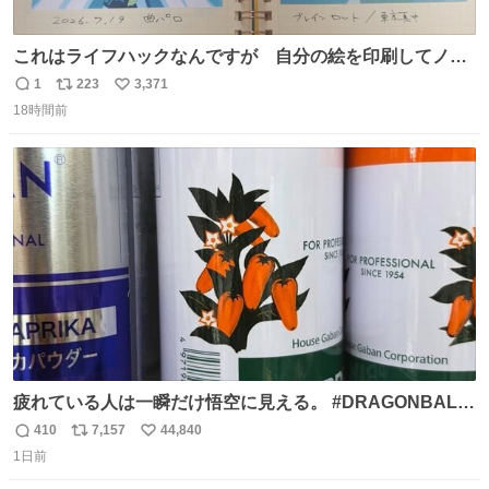
これはライフハックなんですが 自分の絵を印刷してノー
トに貼って日付とキャプションを一言添えると 結構健康に
1
223
3,371
返
リ
い
いいです。
18時間前
信
ポ
い
数
ス
ね
ト
数
数
疲れている人は一瞬だけ悟空に見える。 #DRAGONBALL
#ドラゴンボール
410
7,157
44,840
返
リ
い
1日前
信
ポ
い
数
ス
ね