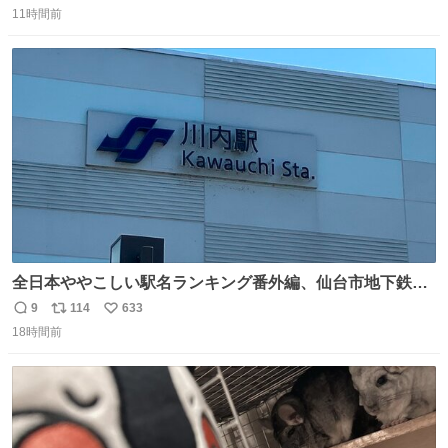
#WTTチャンピオンズ横浜 女子シングルス2回戦 🇯🇵#張本
11時間前
信
ポ
い
美和 3-2 陳熠🇨🇳 11-13/9-11/11-5/12-10/11-5 #テレ東 系
数
ス
ね
#BSテレ東 にて連日放送📺
ト
数
数
全日本ややこしい駅名ランキング番外編、仙台市地下鉄川
内駅
9
114
633
返
リ
い
18時間前
信
ポ
い
数
ス
ね
ト
数
数