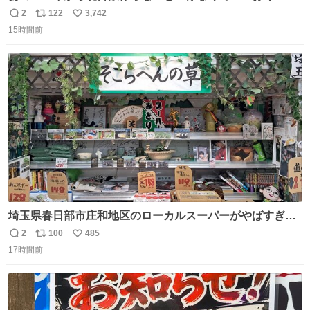
ぎのところ申し訳ないのですが……あの………😥
2
122
3,742
返
リ
い
15時間前
信
ポ
い
数
ス
ね
ト
数
数
埼玉県春日部市庄和地区のローカルスーパーがやばすぎ
る。どこまで売り物でどこから私物か不明なごちゃごちゃ
2
100
485
返
リ
い
の店内には埼玉自虐習字がずらり。日替わり謎汁の試食や
17時間前
信
ポ
い
そこらへんの草使用の埼玉県民限定弁当、コアラのマーチ
数
ス
ね
どわあ～な謎パンなどなんでもあり。クレヨンしんちゃん
ト
数
数
を生んだ町、強すぎる。