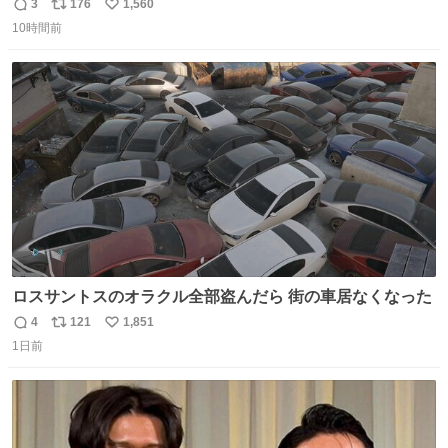
3
176
1,560
返
リ
い
10時間前
信
ポ
い
数
ス
ね
ト
数
数
ロスサントスのオラクル全部盗んだら 街の車居なくなった
4
121
1,851
返
リ
い
1日前
信
ポ
い
数
ス
ね
ト
数
数