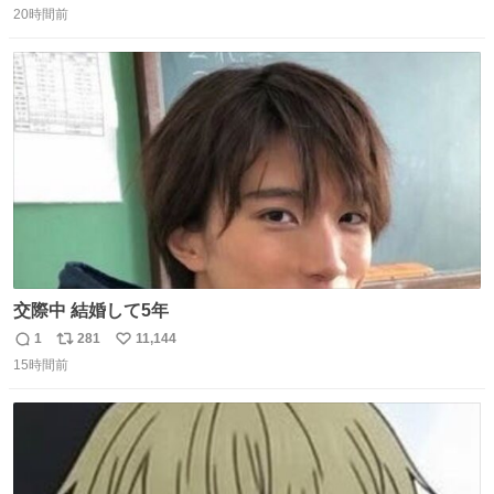
20時間前
信
ポ
い
数
ス
ね
ト
数
数
交際中 結婚して5年
1
281
11,144
返
リ
い
15時間前
信
ポ
い
数
ス
ね
ト
数
数