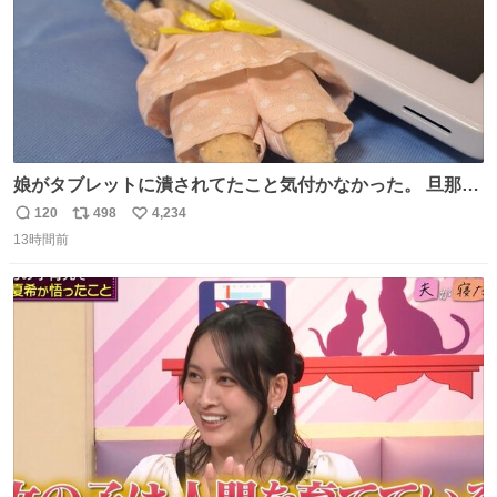
娘がタブレットに潰されてたこと気付かなかった。 旦那だ
けは娘の波長を感じ取れるから声出せずともSOSが伝わっ
120
498
4,234
返
リ
い
たらしい。 急いで旦那が救出して、泣きじゃくる娘に自分
13時間前
信
ポ
い
も謝って抱きしめようとしたら、ビンタされてしまった。
数
ス
ね
3回ほど。 小さい手だけど、地味に痛い。 その後、娘は旦
ト
数
数
那に泣きついてた。