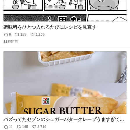
調味料をひとつ入れるたびにレシピを見直す
6
155
1,205
返
リ
い
11時間前
信
ポ
い
数
ス
ね
ト
数
数
バズってたセブンのシュガーバタークレープうますぎて
7NOWで買い溜め🛒💭
11
145
3,719
返
リ
い