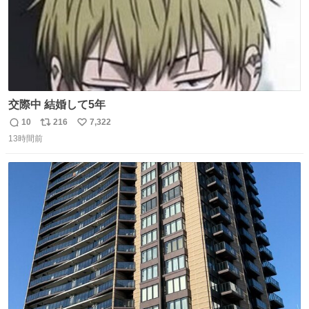
交際中 結婚して5年
10
216
7,322
返
リ
い
13時間前
信
ポ
い
数
ス
ね
ト
数
数