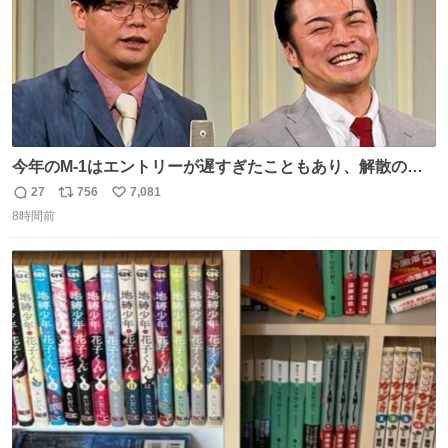
今年のM-1はエントリーが遅すぎたこともあり、解散の可
能性を作り出してからのスタート！！ 遅くなって申し訳な
27
756
7,081
返
リ
い
い🙏 エントリーナンバーは「GO!無策!」でかなり覚えやす
8時間前
信
ポ
い
い！応援をお願いすることになりそう！！
数
ス
ね
ト
数
数