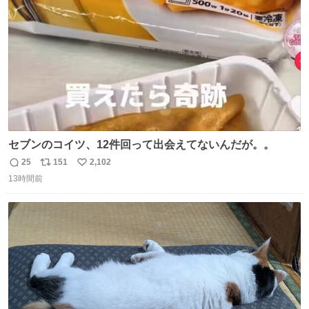
数
セブンのコイツ、12件回って出会えてないんだが。。
25
151
2,102
返
リ
い
13時間前
信
ポ
い
数
ス
ね
ト
数
数