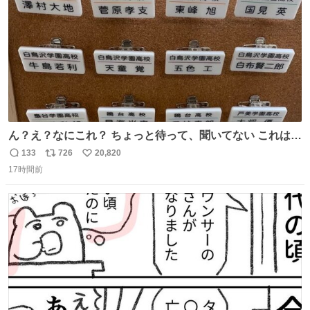
ん？え？なにこれ？ ちょっと待って、聞いてない これは販
売されているのもですか？
133
726
20,820
返
リ
い
17時間前
信
ポ
い
数
ス
ね
ト
数
数