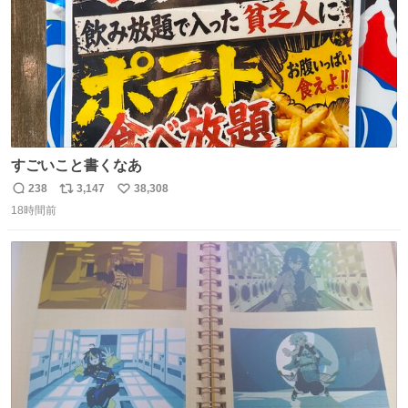
すごいこと書くなあ
238
3,147
38,308
返
リ
い
18時間前
信
ポ
い
数
ス
ね
ト
数
数