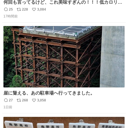
何回も言ってるけど、これ美味すぎんの！！！低カロリー
で満足感エグいから一生食べてる😭
25
228
3,084
返
リ
い
17時間前
信
ポ
い
数
ス
ね
ト
数
数
崖に聳える、あの駐車場へ行ってきました。
27
268
3,058
返
リ
い
1日前
信
ポ
い
数
ス
ね
ト
数
数