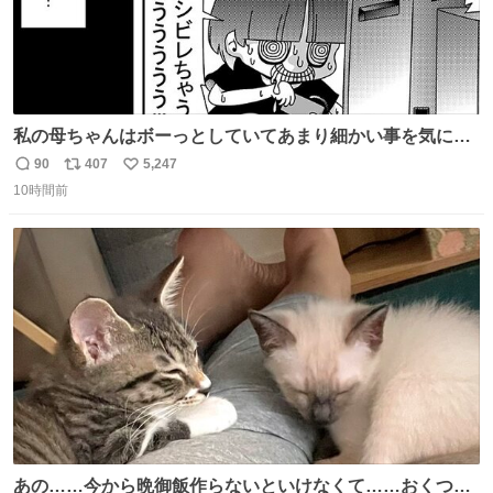
私の母ちゃんはボーっとしていてあまり細かい事を気にし
ません。優秀な人の多い現代の価値観から見ると、あまり
90
407
5,247
返
リ
い
優秀な母親ではないかもしれません。でも、だからこそ、
10時間前
信
ポ
い
私はそういう母親が大好きです。今も昔もすごくリラック
数
ス
ね
スします。「優秀」と「良い」は別なんですよね。 1/2
ト
数
数
あの……今から晩御飯作らないといけなくて……おくつろ