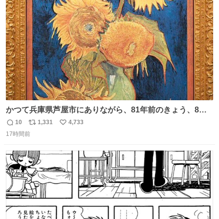
ト
数
数
かつて兵庫県芦屋市にありながら、81年前のきょう、8月6
日の阪神大空襲の折に残念ながら焼失した、 #ゴッホ の幻
10
1,331
4,733
返
リ
い
の「 #ヒマワリ 」。 当館は、東京都にある武者小路実篤記
17時間前
信
ポ
い
念館にご協力いただき、当時発行されたカラー印刷画集よ
数
ス
ね
り陶板で原寸大に再現し、2014年より展示しています。 #
ト
数
数
大塚国際美術館