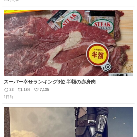
信
ポ
い
数
ス
ね
ト
数
数
スーパー幸せランキング3位 半額の赤身肉
23
184
7,135
返
リ
い
1日前
信
ポ
い
数
ス
ね
ト
数
数