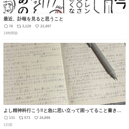
最近、訃報を見ると思うこと
78
3,129
22,497
返
リ
い
18時間前
信
ポ
い
数
ス
ね
ト
数
数
よし精神科行こう‼️と急に思い立って困ってること書き出
してたらペン止まらなくなってすごい勢いで埋まってワロ
131
573
26,896
返
リ
い
タ
1日前
信
ポ
い