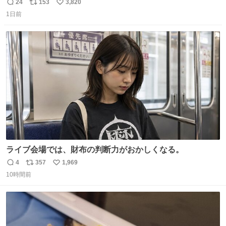
ール価格になってる🖤✨レザーなのが反則級にかわいい。
24
153
3,820
返
リ
い
持ってるだけでコーデが格上げされる。
1日前
信
ポ
い
数
ス
ね
ト
数
数
ライブ会場では、財布の判断力がおかしくなる。
4
357
1,969
返
リ
い
10時間前
信
ポ
い
数
ス
ね
ト
数
数