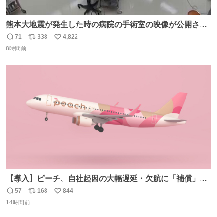
熊本大地震が発生した時の病院の手術室の映像が公開され
ていたがとにかく怖すぎる x.com/nhk_news/statu…
71
338
4,822
返
リ
い
news.web.nhk/newsweb/na/na-… #熊本 #大地震 #手術室
8時間前
信
ポ
い
数
ス
ね
ト
数
数
【導入】ピーチ、自社起因の大幅遅延・欠航に「補償」開
始へ news.livedoor.com/article/detail… 同社に起因する理
57
168
844
返
リ
い
由によって大幅遅延や欠航が発生した場合、乗客が負担し
14時間前
信
ポ
い
た宿泊費や交通費を、領収書の事後申請に基づき、国内線
数
ス
ね