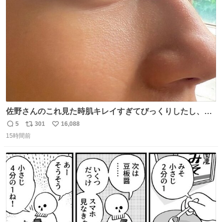
ト
数
数
佐野さんのこれ見た時肌キレイすぎてびっくりしたし、や
はりアイドルって体型･肌管理すごすぎる
5
301
16,088
返
リ
い
15時間前
信
ポ
い
数
ス
ね
ト
数
数