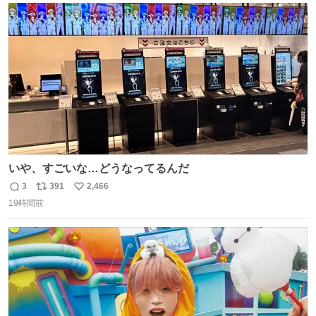
ト
数
数
いや、すごいな…どうなってるんだ
3
391
2,466
返
リ
い
19時間前
信
ポ
い
数
ス
ね
ト
数
数