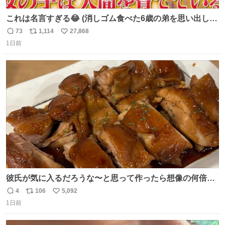
これは名言すぎる😂 (消しゴム食べた6歳の弟を思い出しな
がら)
73
1,114
27,868
返
リ
い
1日前
信
ポ
い
数
ス
ね
ト
数
数
彼氏が気に入るだろうな〜と思って作ったら想像の何倍も
美味しい美味しい言ってくれて嬉しい
4
106
5,092
返
リ
い
1日前
信
ポ
い
数
ス
ね