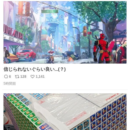
は1人あたり上限1万円、国際線は上限2万円まで支払う。
ト
数
数
信じられないぐらい良い...(？)
6
128
1,141
返
リ
い
5時間前
信
ポ
い
数
ス
ね
ト
数
数