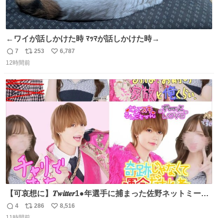
←ワイが話しかけた時 ﾏｯﾏが話しかけた時→
7
253
6,787
返
リ
い
12時間前
信
ポ
い
数
ス
ね
ト
数
数
【可哀想に】𝑻𝒘𝒊𝒕𝒕𝒆𝒓1●年選手に捕まった佐野ネットミーム
勇斗さんのコラボプリ
4
286
8,516
返
リ
い
11時間前