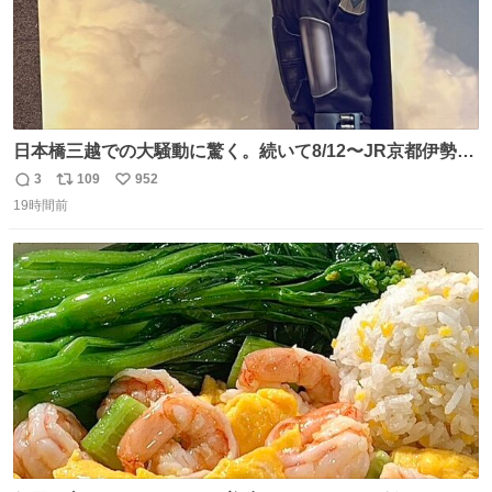
日本橋三越での大騒動に驚く。続いて8/12〜JR京都伊勢丹
でPOP UP STOREがオープンするとのこと…皆さんお怪
3
109
952
返
リ
い
我なくお買い物を🙏 写真は2026/5/21 ロードショーの前日
19時間前
信
ポ
い
。だーれも写真撮ってなかったんだけどなぁ😵‍💫
数
ス
ね
ト
数
数