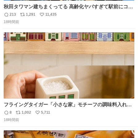
秋田タワマン建ちまくってる 高齢化ヤバすぎて駅前にコン
パクトシティつくって高齢者を住ませる考えらしい 病院も
213
1,291
11,435
返
リ
い
全部駅前にある
18時間前
信
ポ
い
数
ス
ね
ト
数
数
フライングタイガー「小さな家」モチーフの調味料入れ、
並べれば“デンマークの街並み”に ピンク・グリーン・テラ
8
1,002
5,711
返
リ
い
コッタの全9種 - fashion-press.net/news/149552
18時間前
信
ポ
い
数
ス
ね
ト
数