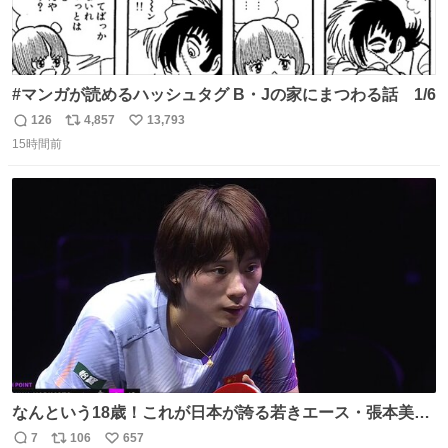
#マンガが読めるハッシュタグ B・Jの家にまつわる話 1/6
126
4,857
13,793
返
リ
い
15時間前
信
ポ
い
数
ス
ね
ト
数
数
なんという18歳！これが日本が誇る若きエース・張本美和
🔥🔥🔥 0-2からの大逆転勝利でベスト8進出を果たす👊💥
7
106
657
返
リ
い