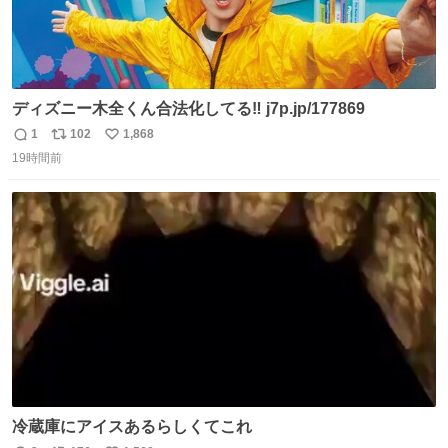
ディズニー木全くん合法化してる‼️ j7p.jp/177869
1
102
1,868
返
リ
い
19時間前
信
ポ
い
数
ス
ね
ト
数
数
冷蔵庫にアイスあるらしくてこれ