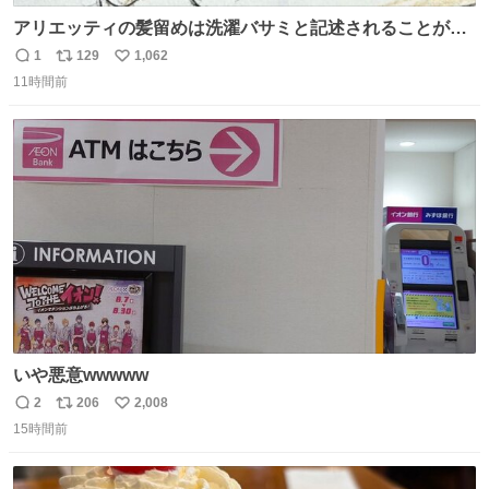
アリエッティの髪留めは洗濯バサミと記述されることが多
いですが、もっと小さいプラスチックのクリップです。 バ
1
129
1,062
返
リ
い
ネは使いやすいように強度を調整してあるはず。
11時間前
信
ポ
い
数
ス
ね
ト
数
数
いや悪意wwwww
2
206
2,008
返
リ
い
15時間前
信
ポ
い
数
ス
ね
ト
数