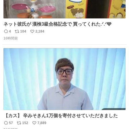
ネット彼氏が 漢検3級合格記念で 買ってくれた.ᐟ.ᐟ🩵
4
104
2,184
返
リ
い
16時間前
信
ポ
い
数
ス
ね
ト
数
数
【カス】 辛みそきん1万個を寄付させていただきました
57
152
7,889
返
リ
い