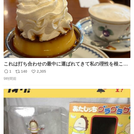
数
これは打ち合わせの最中に運ばれてきて私の理性を根こそ
ぎ奪い去ったプリンの写真です。
1
140
2,305
返
リ
い
9時間前
信
ポ
い
数
ス
ね
ト
数
数