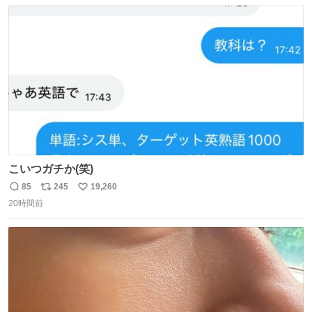
数
ス
ね
ト
数
数
こいつガチか(笑)
85
245
19,260
返
リ
い
20時間前
信
ポ
い
数
ス
ね
ト
数
数