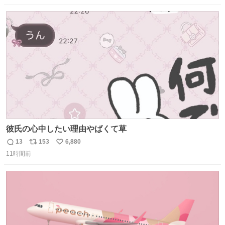
数
ス
ね
ト
数
数
彼氏の心中したい理由やばくて草
13
153
6,880
返
リ
い
11時間前
信
ポ
い
数
ス
ね
ト
数
数