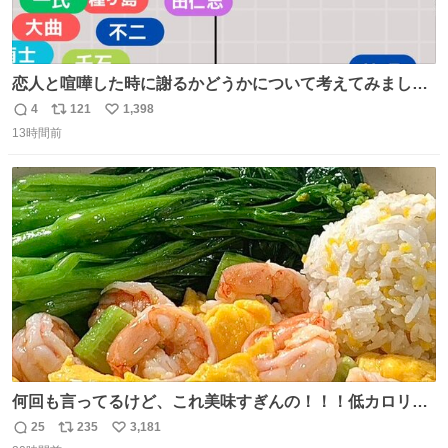
恋人と喧嘩した時に謝るかどうかについて考えてみました
💭 ▶︎自分から謝る or 悪くないなら謝らない ▶︎ねちねちす
4
121
1,398
返
リ
い
る or さっぱりしている 個人的見解です！色々と許してく
13時間前
信
ポ
い
ださい！
数
ス
ね
ト
数
数
何回も言ってるけど、これ美味すぎんの！！！低カロリー
で満足感エグいから一生食べてる😭
25
235
3,181
返
リ
い