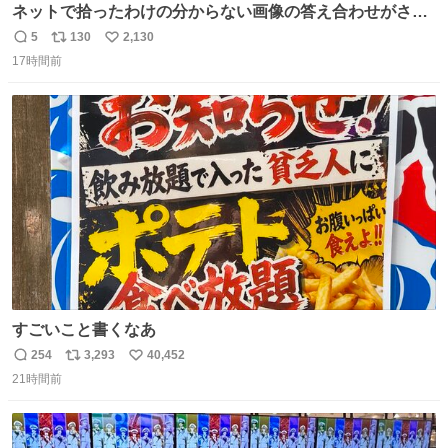
ネットで拾ったわけの分からない画像の答え合わせがされ
ていくw
5
130
2,130
返
リ
い
17時間前
信
ポ
い
数
ス
ね
ト
数
数
すごいこと書くなあ
254
3,293
40,452
返
リ
い
21時間前
信
ポ
い
数
ス
ね
ト
数