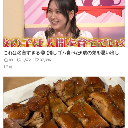
これは名言すぎる😂 (消しゴム食べた6歳の弟を思い出しな
がら)
89
1,572
37,396
返
リ
い
1日前
信
ポ
い
数
ス
ね
ト
数
数