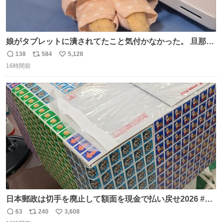
娘がタブレットに潰されてたこと気付かなかった。 旦那だ
けは娘の波長を感じ取れるから声出せずともSOSが伝わっ
138
584
5,128
返
リ
い
たらしい。 急いで旦那が救出して、泣きじゃくる娘に自分
16時間前
信
ポ
い
も謝って抱きしめようとしたら、ビンタされてしまった。
数
ス
ね
3回ほど。 小さい手だけど、地味に痛い。 その後、娘は旦
ト
数
数
那に泣きついてた。
日本郵政は切手を廃止して額面を現金で払い戻せ2026 #日
本郵政 @JapanPostHD_PR
63
240
3,608
返
リ
い