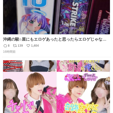
沖縄の駿○屋にもエロゲあったと思ったらエロゲじゃなか
った
8
139
1,404
返
リ
い
16時間前
信
ポ
い
数
ス
ね
ト
数
数