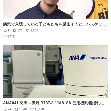
病気で入院している子どもたちを励まそうと、バスケット
ボール・宇都宮ブレックスに所属する比江島慎選手が下野
1
175
1,065
返
リ
い
市の病院を訪問して交流しました。
13時間前
信
ポ
い
news.web.nhk/newsweb/na/nb-…
数
ス
ね
ト
数
数
ANA041 羽田→伊丹 B787-8 / JA818A 使用機到着遅れにつ
き 「安全に支障ない範囲で1分1秒でも遅延回復に努めてお
74
1,548
15,118