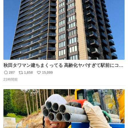
ト
数
数
秋田タワマン建ちまくってる 高齢化ヤバすぎて駅前にコン
パクトシティつくって高齢者を住ませる考えらしい 病院も
287
1,658
15,099
返
リ
い
全部駅前にある
21時間前
信
ポ
い
数
ス
ね
ト
数
数