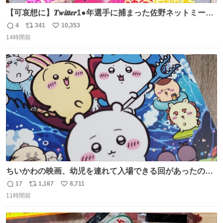
【可哀想に】𝑻𝒘𝒊𝒕𝒕𝒆𝒓1●年選手に捕まった佐野ネットミーム
勇斗さんのコラボプリ
4
341
10,353
返
リ
い
14時間前
信
ポ
い
数
ス
ね
ト
数
数
ちいかわの映画、幼児を連れて入場できる回があったので
子どもを連れて観てきたんですけど、セイレーンの登場シ
17
1,167
8,711
返
リ
い
ーンで場内のベビーが一斉に泣き出してたのがとてもよい
11時間前
信
ポ
い
映画体験でした。
数
ス
ね
ト
数