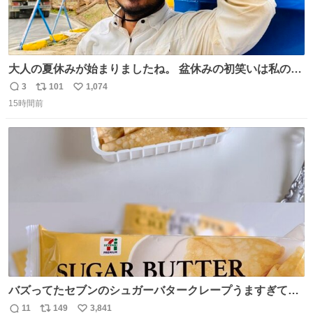
大人の夏休みが始まりましたね。 盆休みの初笑いは私の現
場コスプレ マスターイーでお願いします！！
3
101
1,074
返
リ
い
15時間前
信
ポ
い
数
ス
ね
ト
数
数
バズってたセブンのシュガーバタークレープうますぎて
7NOWで買い溜め🛒💭
11
149
3,841