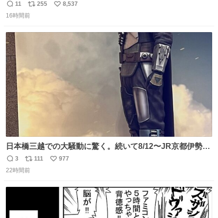
11
255
8,537
返
リ
い
16時間前
信
ポ
い
数
ス
ね
ト
数
数
日本橋三越での大騒動に驚く。続いて8/12〜JR京都伊勢丹
でPOP UP STOREがオープンするとのこと…皆さんお怪
3
111
977
返
リ
い
我なくお買い物を🙏 写真は2026/5/21 ロードショーの前日
22時間前
信
ポ
い
。だーれも写真撮ってなかったんだけどなぁ😵‍💫
数
ス
ね
ト
数
数