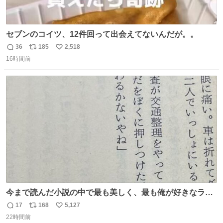
セブンのコイツ、12件回って出会えてないんだが。。
36
185
2,518
返
リ
い
16時間前
信
ポ
い
数
ス
ね
ト
数
数
今まで読んだ小説の中で最も美しく、最も俺が好きなラス
トシーン
17
168
5,127
返
リ
い
22時間前
信
ポ
い