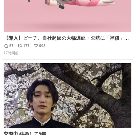
【導入】ピーチ、自社起因の大幅遅延・欠航に「補償」開
始へ news.livedoor.com/article/detail… 同社に起因する理
57
177
903
返
リ
い
由によって大幅遅延や欠航が発生した場合、乗客が負担し
17時間前
信
ポ
い
た宿泊費や交通費を、領収書の事後申請に基づき、国内線
数
ス
ね
は1人あたり上限1万円、国際線は上限2万円まで支払う。
ト
数
数
交際中 結婚して5年