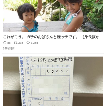
これがこう。 ガチのおばさんと姪っ子です。 （身長抜かさ
れててしぬ笑） #ヤツルギ12 #家族でヒロイン
88
315
7,355
返
リ
い
14時間前
信
ポ
い
数
ス
ね
ト
数
数