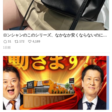
ロンシャンのこのシリーズ、なかなか安くならないのにセ
ール価格になってる🖤✨レザーなのが反則級にかわいい。
31
172
4,189
返
リ
い
持ってるだけでコーデが格上げされる。
1日前
信
ポ
い
数
ス
ね
ト
数
数