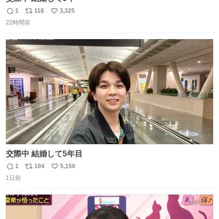
1
118
3,325
返
リ
い
22時間前
信
ポ
い
数
ス
ね
ト
数
数
交際中 結婚して5年目
1
104
5,150
返
リ
い
1日前
信
ポ
い
数
ス
ね
ト
数
数