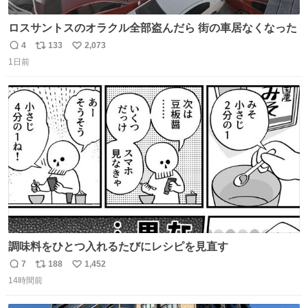
ロスサントスのオラクル全部盗んだら 街の車居なくなった
4
133
2,073
返
リ
い
1日前
信
ポ
い
数
ス
ね
ト
数
数
調味料をひとつ入れるたびにレシピを見直す
7
188
1,452
返
リ
い
14時間前
信
ポ
い
数
ス
ね