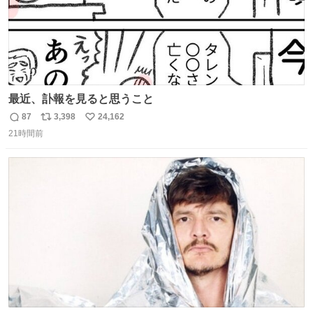
最近、訃報を見ると思うこと
87
3,398
24,162
返
リ
い
21時間前
信
ポ
い
数
ス
ね
ト
数
数