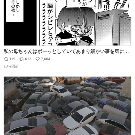
私の母ちゃんはボーっとしていてあまり細かい事を気にし
ません。優秀な人の多い現代の価値観から見ると、あまり
119
612
7,604
返
リ
い
優秀な母親ではないかもしれません。でも、だからこそ、
13時間前
信
ポ
い
私はそういう母親が大好きです。今も昔もすごくリラック
数
ス
ね
スします。「優秀」と「良い」は別なんですよね。 1/2
ト
数
数