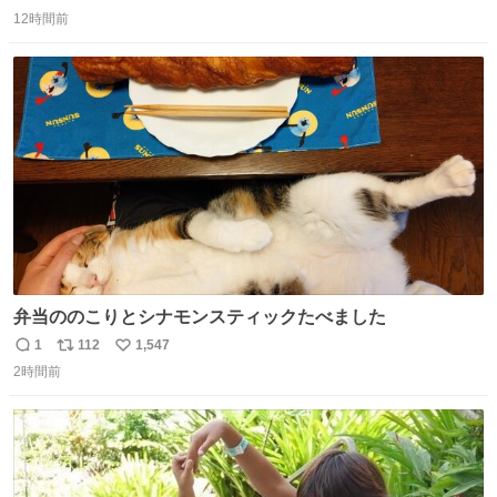
返
リ
い
ります」と機長の気合い十分！ が、フライトは順調に進み
12時間前
信
ポ
い
すぎ… 「飛ばしすぎたせいか現在奈良県上空での待機を命
数
ス
ね
じられております」 でコンソメスープ吹き出しそうになり
ト
数
数
ましたw
弁当ののこりとシナモンスティックたべました
1
112
1,547
返
リ
い
2時間前
信
ポ
い
数
ス
ね
ト
数
数