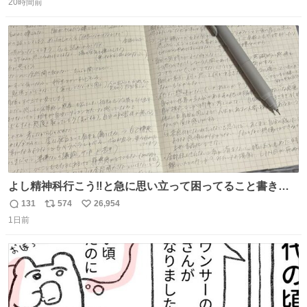
20時間前
信
ポ
い
数
ス
ね
ト
数
数
よし精神科行こう‼️と急に思い立って困ってること書き出
してたらペン止まらなくなってすごい勢いで埋まってワロ
131
574
26,954
返
リ
い
タ
1日前
信
ポ
い
数
ス
ね
ト
数
数