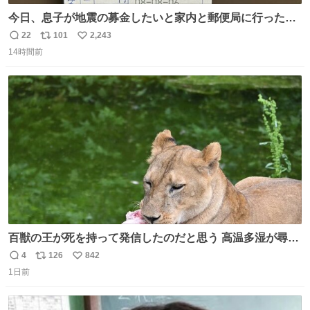
今日、息子が地震の募金したいと家内と郵便局に行ったみ
たいです。おもちゃとか買う選択肢もあったと思うけど、
22
101
2,243
返
リ
い
自分で貯めてた2万円を役に立てて欲しい、みんなも元気
14時間前
信
ポ
い
になって欲しいと。家内も一緒に募金したので、自分も何
数
ス
ね
かできたらなぁと思いました。
ト
数
数
百獣の王が死を持って発信したのだと思う 高温多湿が尋常
でない日本の夏 どうか早急に飼育の環境を見直して 動物の
4
126
842
返
リ
い
命を護ってください…と 治療中のライオンが助かりますよ
1日前
信
ポ
い
うに すべての動物の命が護られますように 2026.7.3📷多摩
数
ス
ね
動物公園にて 残念ながら個体の識別は出来ません
ト
数