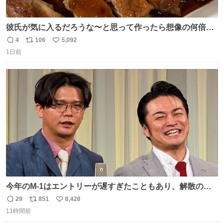
彼氏が気に入るだろうな〜と思って作ったら想像の何倍も
美味しい美味しい言ってくれて嬉しい
4
106
5,092
返
リ
い
1日前
信
ポ
い
数
ス
ね
ト
数
数
今年のM-1はエントリーが遅すぎたこともあり、解散の可
能性を作り出してからのスタート！！ 遅くなって申し訳な
29
851
8,428
返
リ
い
い🙏 エントリーナンバーは「GO!無策!」でかなり覚えやす
11時間前
信
ポ
い
い！応援をお願いすることになりそう！！