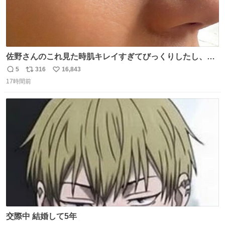
佐野さんのこれ見た時肌キレイすぎてびっくりしたし、や
はりアイドルって体型･肌管理すごすぎる
5
316
16,843
返
リ
い
17時間前
信
ポ
い
数
ス
ね
ト
数
数
交際中 結婚して5年