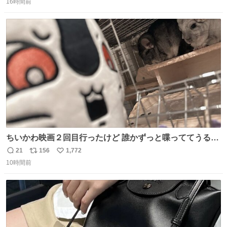
16時間前
信
ポ
い
数
ス
ね
ト
数
数
ちいかわ映画２回目行ったけど 誰かずっと喋っててうるさ
かった 許せねえ
21
156
1,772
返
リ
い
10時間前
信
ポ
い
数
ス
ね
ト
数
数