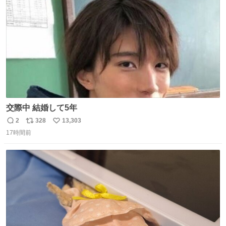
数
交際中 結婚して5年
2
328
13,303
返
リ
い
17時間前
信
ポ
い
数
ス
ね
ト
数
数