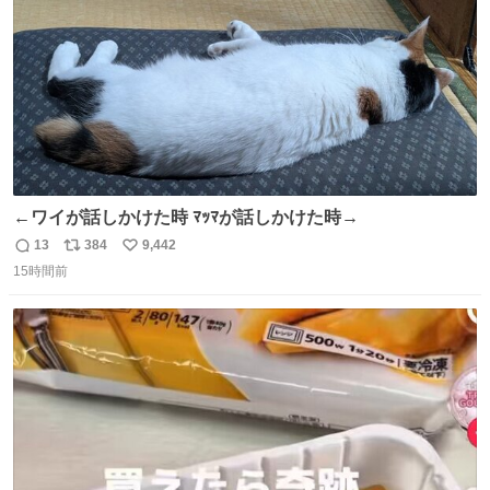
←ワイが話しかけた時 ﾏｯﾏが話しかけた時→
13
384
9,442
返
リ
い
15時間前
信
ポ
い
数
ス
ね
ト
数
数