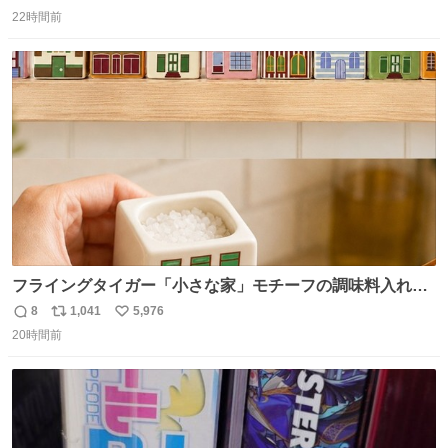
返
リ
い
22時間前
信
ポ
い
数
ス
ね
ト
数
数
フライングタイガー「小さな家」モチーフの調味料入れ、
並べれば“デンマークの街並み”に ピンク・グリーン・テラ
8
1,041
5,976
返
リ
い
コッタの全9種 - fashion-press.net/news/149552
20時間前
信
ポ
い
数
ス
ね
ト
数
数