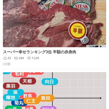
数
スーパー幸せランキング3位 半額の赤身肉
23
184
7,135
返
リ
い
1日前
信
ポ
い
数
ス
ね
ト
数
数