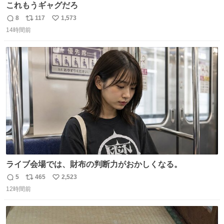
これもうギャグだろ
8
117
1,573
返
リ
い
14時間前
信
ポ
い
数
ス
ね
ト
数
数
ライブ会場では、財布の判断力がおかしくなる。
5
465
2,523
返
リ
い
12時間前
信
ポ
い
数
ス
ね
ト
数
数