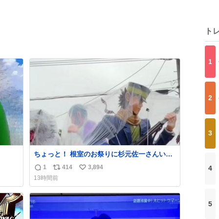
ト
1
2
3
ちょっと！ 根室のお祭りに杉元佐一さんいる
じゃん！
1
414
3,894
4
返
リ
い
13時間前
信
ポ
い
数
ス
ね
ト
数
5
数