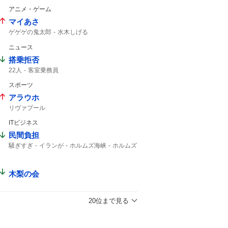
アニメ・ゲーム
マイあさ
ゲゲゲの鬼太郎
水木しげる
ニュース
搭乗拒否
22人
客室乗務員
スポーツ
アラウホ
リヴァプール
ITビジネス
民間負担
騒ぎすぎ
イランが
ホルムズ海峡
ホルムズ
木梨の会
20位まで見る