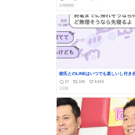
返
リ
い
22時間前
信
ポ
い
数
ス
ね
ト
数
数
彼氏とのLINEはいつでも楽しいし付き
ての頃の嬉しかったLINEは無限にあるけ
27
100
8,915
返
リ
い
棲前は1日で各50通くらい送りあってた
1日前
近嬉しかったのはこれ
信
ポ
い
数
ス
ね
ト
数
数