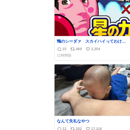
鴨のシーダァ スカイハイってわけ
youtu.be/QbctcHorQyA
15
469
2,354
返
リ
い
11時間前
信
ポ
い
数
ス
ね
ト
数
数
なんて失礼なやつ
12
202
17,119