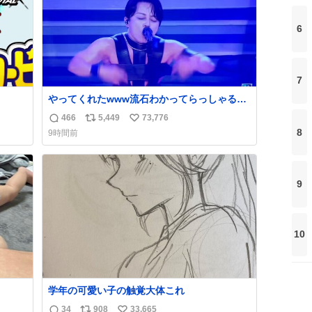
6
7
やってくれたwww流石わかってらっしゃる🤣
🤣🤣 #Mステ #西川貴教
466
5,449
73,776
返
リ
い
8
9時間前
信
ポ
い
数
ス
ね
ト
数
数
9
10
学年の可愛い子の触覚大体これ
34
908
33,665