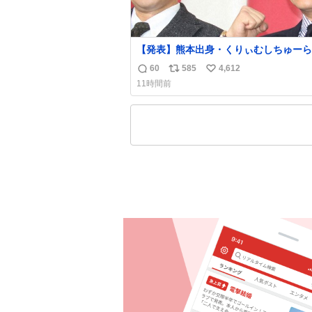
【発表】熊本出身・くりぃむしちゅーら
属事務所、被災地に義援金寄付
60
585
4,612
返
リ
い
news.livedoor.com/article/detail… くりぃむ
11時間前
しちゅーやマツコ、有働由美子らが所属
信
ポ
い
芸能事務所「チャッターボックス」が7
数
ス
ね
式サイトを更新。熊本地震の被災地支援
ト
数
め義援金を寄付したことを公表した。
数