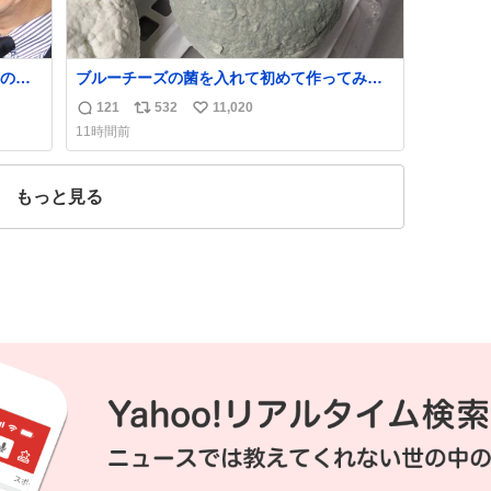
の所
ブルーチーズの菌を入れて初めて作ってみた
チーズなんだけど 本能でちょっとヤバいと思
121
532
11,020
返
リ
い
っちゃう見た目だな
11時間前
する
信
ポ
い
日、公
数
ス
ね
のた
ト
数
もっと見る
数