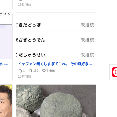
返
リ
い
13時間前
信
ポ
い
数
ス
ね
ト
数
数
合いた
イヤフォン無くしすぎてこれ。 その時好きだ
ど(同
った男のセコムの名前にしてる
1
119
3,606
返
リ
い
し)最
15時間前
信
ポ
い
数
ス
ね
ト
数
数