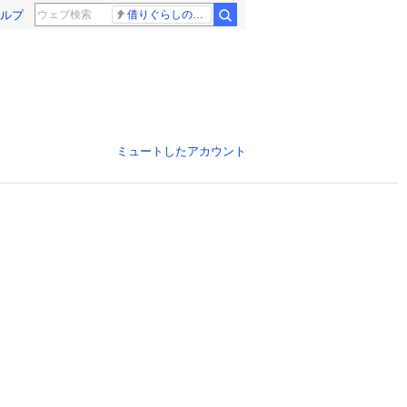
ルプ
借りぐらしのアリエッティ 耳をすませば
ミュートしたアカウント