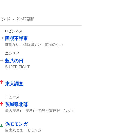
レンド
21:42
更新
ITビジネス
国税不祥事
前例ない
情報漏えい
前例のない
エンタメ
超八の日
SUPER EIGHT
東大調査
ニュース
茨城県北部
最大震度3
震度3
緊急地震速報
45km
M3.
津波の心配はありません
地震情報
偽モモンガ
自由気まま
モモンガ