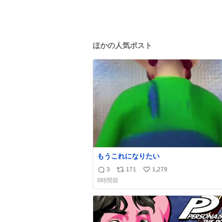
ほかの人気ポスト
もうこれになりたい
3
171
1,279
返
リ
い
8時間前
信
ポ
い
数
ス
ね
ト
数
数