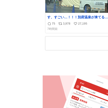
す、すごい…！！！別府温泉が来てる…
これはどれぐらい待つんだろう…
75
3,978
27,195
返
リ
い
7時間前
信
ポ
い
数
ス
ね
ト
数
数