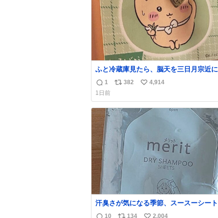
ふと冷蔵庫見たら、脳天を三日月宗近に
刺されてるくりまんじゅうパイセンが
1
382
4,914
返
リ
い
1日前
信
ポ
い
数
ス
ね
ト
数
数
汗臭さが気になる季節、スースーシート
だと、これがとにかくスッキリする。2
10
134
2,004