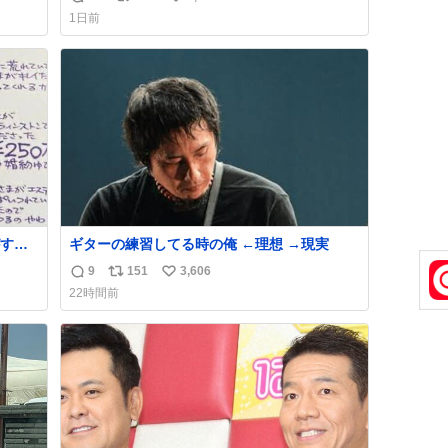
返
リ
い
おじさ
「電話の出方」に困っているのかもしれませ
1日前
トに
ん。 そこで「何を話せばいいか」が見える手
信
ポ
い
てあ
引きを用意して、安心して電話に出られるよ
数
ス
ね
襟足
うにします。 インターホンの応対も大切なコ
ト
数
ミュニケーションの学びです。
数
する
ギターの練習してる時の俺 ←理想 →現実
ものを
9
151
3,606
返
リ
い
22時間前
い。
信
ポ
い
まな
数
ス
ね
ト
数
数