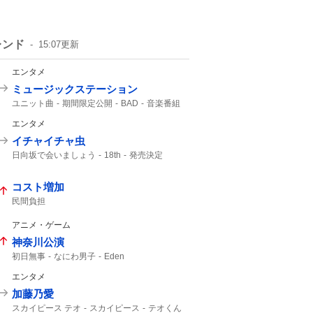
レンド
15:07
更新
エンタメ
ミュージックステーション
ユニット曲
期間限定公開
BAD
音楽番組
M!LK
ATEEZ
エンタメ
イチャイチャ虫
日向坂で会いましょう
18th
発売決定
9月30
コスト増加
民間負担
アニメ・ゲーム
神奈川公演
初日無事
なにわ男子
Eden
エンタメ
加藤乃愛
スカイピース テオ
スカイピース
テオくん