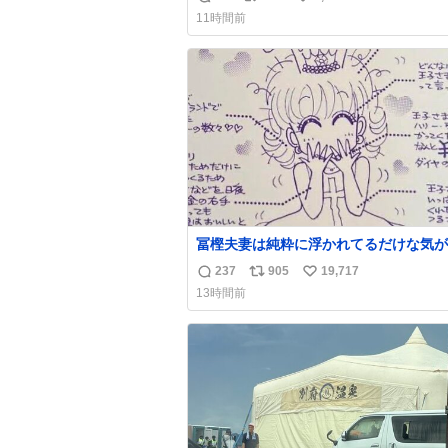
返
リ
い
い前に #生活は踊る で紹介したやつ。
11時間前
んにもおばさんにもオススメだ。ドラス
信
ポ
い
売ってるぞ。ドライシャンプーって書い
数
ス
ね
るけど汗拭きシートみたいなもの。耳裏
ト
数
首筋がんがん拭いて汗臭不安を解消。
数
冨樫夫妻は純粋に浮かれてるだけな気が
な〜 全アはここに自分の市場価値的な
237
905
19,717
返
リ
い
上乗せするので、 すっぴん＆寝起きのボサボ
13時間前
サ頭でも「今日も可愛いね」が止まらな
信
ポ
い
放っておくと永遠に髪撫でてきて作業進
数
ス
ね
い() 156cm40kg、年中日焼け止めとお友達の
ト
数
私より綺麗な手やめてもろて とか言う
数