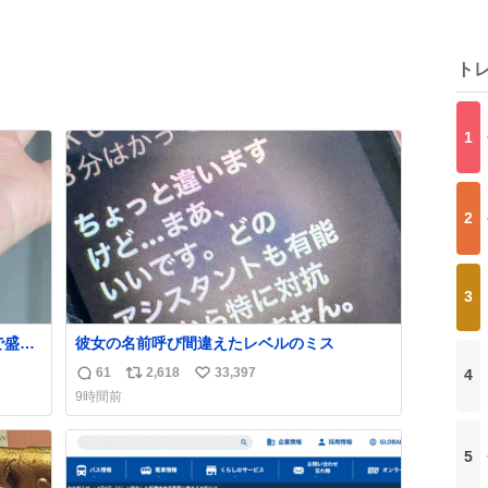
ト
1
2
3
で盛れ
彼女の名前呼び間違えたレベルのミス
61
2,618
33,397
4
返
リ
い
9時間前
信
ポ
い
数
ス
ね
ト
数
5
数