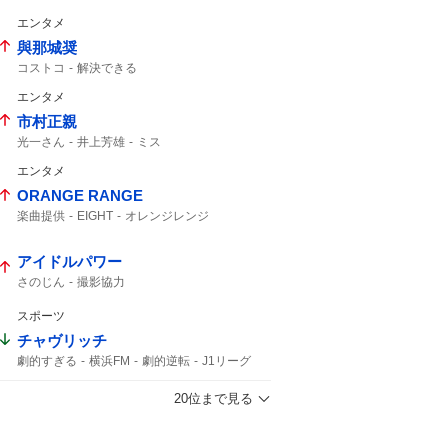
3年半
インスタグラム
エンタメ
與那城奨
コストコ
解決できる
エンタメ
市村正親
光一さん
井上芳雄
ミス
エンタメ
ORANGE RANGE
楽曲提供
EIGHT
オレンジレンジ
ORANGERANGE
SUPER EIGHT
カレーが食べたい
横山さん
大倉さん
アイドルパワー
さのじん
撮影協力
スポーツ
チャヴリッチ
劇的すぎる
横浜FM
劇的逆転
J1リーグ
PK
ライブ配信中
明治安田
12分
J1
20位まで見る