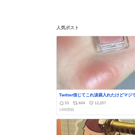
人気ポスト
Twitter信じてこれ涙袋入れたけどマジ
た…ありがとう…
53
604
12,257
返
リ
い
14時間前
信
ポ
い
数
ス
ね
ト
数
数