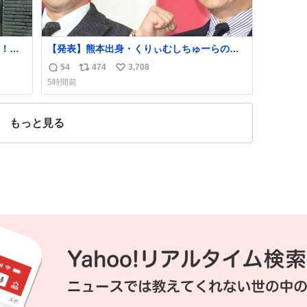
！！
【発表】熊本出身・くりぃむしちゅーらの所
属事務所、被災地に義援金寄付
54
474
3,708
返
リ
い
news.livedoor.com/article/detail… くりぃむ
5時間前
しちゅーやマツコ、有働由美子らが所属する
信
ポ
い
芸能事務所「チャッターボックス」が7日、公
数
ス
ね
式サイトを更新。熊本地震の被災地支援のた
ト
数
もっと見る
め義援金を寄付したことを公表した。
数