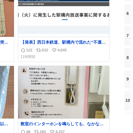
6
7
突き
【発表】西日本鉄道、駅構内で流れた“不適切
音声”に声明「被害届も検討」
122
632
4,045
返
リ
い
news.livedoor.com/article/detail… 4日に西
11時間前
8
鉄福岡（天神）駅および薬院駅で発生した駅
信
ポ
い
構内放送事案について声明を公表した。「第
数
ス
ね
三者によって駅構内放送設備に外部から不正
ト
数
に音声が流された可能性も含めて確認を実
数
9
施」と説明した。
10
以外
教室のインターホンを鳴らしても、なかなか
年くら
誰も出ないことがあります…。 もしかすると
48
292
4,157