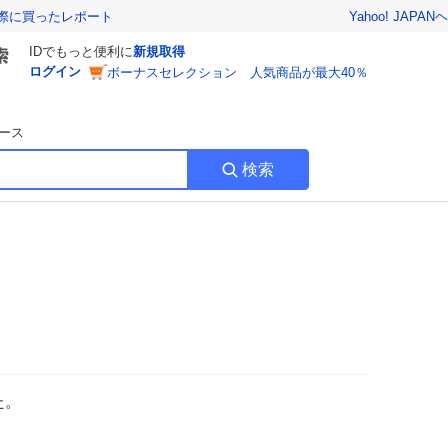
Yahoo! JAPAN
ヘ
実際に買ったレポート
IDでもっと便利に
新規取得
ログイン
ボーナスセレクション 人気商品が最大40％
ース
検索
た。