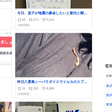
今日、息子が地震の募金したいと家内と郵便
局に行ったみたいです。おもちゃとか買う選
60
273
5,114
返
リ
い
択肢もあったと思うけど、自分で貯めてた2万
19時間前
円を役に立てて欲しい、みんなも元気になっ
信
ポ
い
て欲しいと。家内も一緒に募金したので、自
数
ス
ね
分も何かできたらなぁと思いました。
ト
数
数
電
北海
昨日八景島シーパラダイスでイルカのスプラ
東
ッシュを浴びたらゲソのおまけがついてきま
11
331
6,499
返
リ
い
した。誰の食べカスかわからないけど、とて
23時間前
西
も愛おしいです。こんなおまけまで付けても
信
ポ
い
らって感謝しかありません。 #ふれあいラグ
数
ス
ね
東
ーン #横浜八景島シーパラダイス
ト
数
数