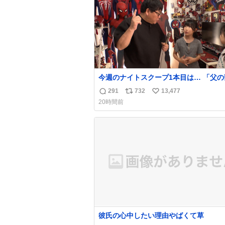
今週のナイトスクープ1本目は… 「父の部屋
を奪いたい姉妹」
291
732
13,477
返
リ
い
20時間前
信
ポ
い
数
ス
ね
ト
数
数
彼氏の心中したい理由やばくて草