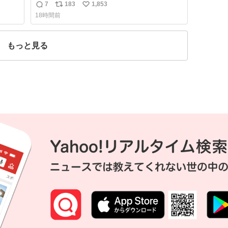
えてみました💭 ▶︎自分から謝る or 悪くない
7
183
1,853
返
リ
い
なら謝らない ▶︎ねちねちする or さっぱりし
18時間前
ている 個人的見解です！色々と許してくださ
信
ポ
い
い！
数
ス
ね
ト
数
もっと見る
数