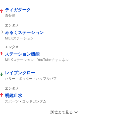
ティガダーク
真骨彫
エンタメ
みるくステーション
M!LKステーション
エンタメ
ステーション機能
M!LKステーション
YouTubeチャンネル
M!LK
YouTube
レイブンクロー
ハリー・ポッター
ハッフルパフ
クリスピークリームドーナツ
エンタメ
明鏡止水
スポーツ
ゴッドガンダム
20位まで見る