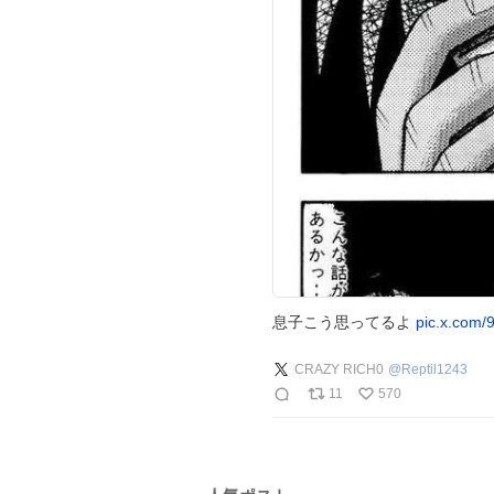
息子こう思ってるよ
pic.x.com
CRAZY RICH0
@
Reptil1243
11
570