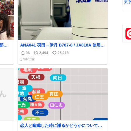
東
ANA041 羽田→伊丹 B787-8 / JA818A 使用機
到着遅れにつき 「安全に支障ない範囲で1分1
96
2,494
25,218
返
リ
い
秒でも遅延回復に努めております」と機長の
17時間前
気合い十分！ が、フライトは順調に進みす
信
ポ
い
ぎ… 「飛ばしすぎたせいか現在奈良県上空で
数
ス
ね
の待機を命じられております」 でコンソメス
ト
数
ープ吹き出しそうになりましたw
数
恋人と喧嘩した時に謝るかどうかについて考