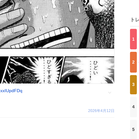
ト
1
2
3
/9xxIUpdFDq
4
2026年4月12日
5