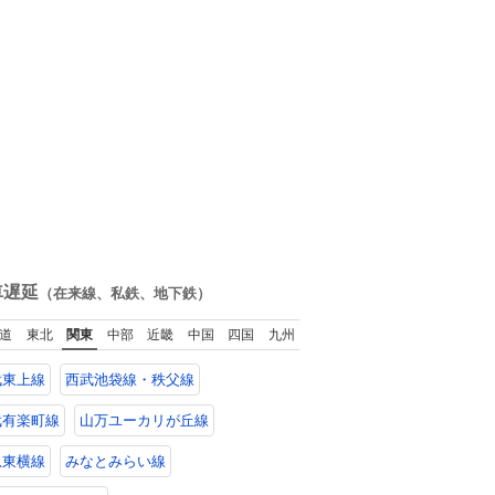
車遅延
（在来線、私鉄、地下鉄）
道
東北
関東
中部
近畿
中国
四国
九州
武東上線
西武池袋線・秩父線
武有楽町線
山万ユーカリが丘線
急東横線
みなとみらい線