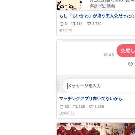
もし「ちいかわ」が違う主人公だったら
6
116
2,750
返
リ
い
4時間前
信
ポ
い
数
ス
ね
ト
数
数
マッチングアプリ向いてないかも
52
188
8,685
返
リ
い
18時間前
信
ポ
い
数
ス
ね
ト
数
数