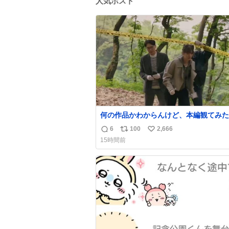
人気ポスト
何の作品かわからんけど、本編観てみた
て思ったwww韓ドラよね？
6
100
2,666
返
リ
い
15時間前
信
ポ
い
数
ス
ね
ト
数
数