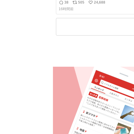
38
505
24,688
返
リ
い
16時間前
信
ポ
い
数
ス
ね
ト
数
数