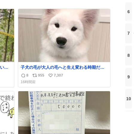
6
7
8
いっ
子犬の毛が大人の毛へと生え変わる時期だ
け、着ぐるみを着てるように見える良さがあ
8
955
7,307
9
返
リ
い
ります
16時間前
信
ポ
い
数
ス
ね
ト
数
10
数