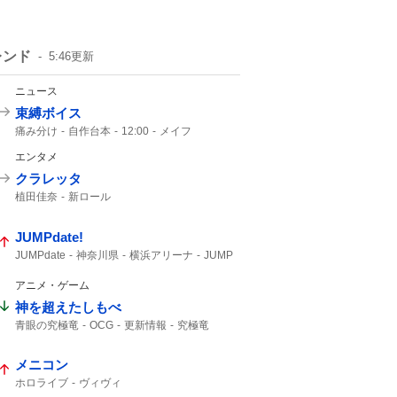
レンド
5:46
更新
ニュース
束縛ボイス
痛み分け
自作台本
12:00
メイフ
にじさんじ
30人
イブラヒム
エンタメ
クラレッタ
植田佳奈
新ロール
JUMPdate!
JUMPdate
神奈川県
横浜アリーナ
JUMP
横浜
アニメ・ゲーム
神を超えたしもべ
青眼の究極竜
OCG
更新情報
究極竜
メニコン
ホロライブ
ヴィヴィ