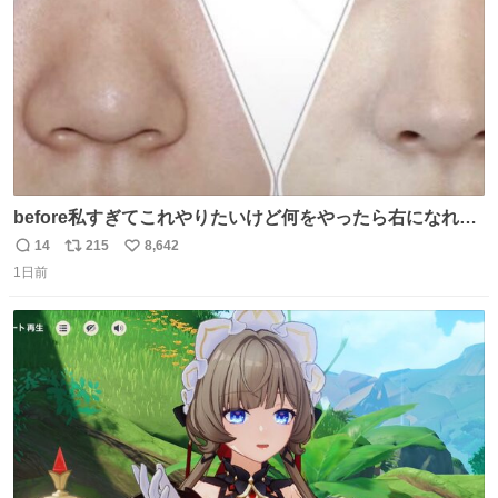
before私すぎてこれやりたいけど何をやったら右になれる
の
14
215
8,642
返
リ
い
1日前
信
ポ
い
数
ス
ね
ト
数
数