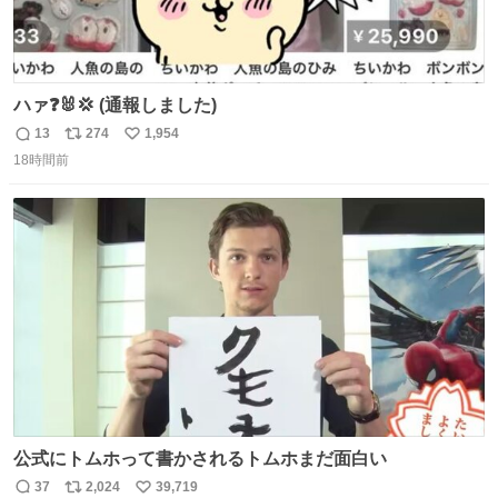
ハァ❓🐰💢 (通報しました)
13
274
1,954
返
リ
い
18時間前
信
ポ
い
数
ス
ね
ト
数
数
公式にトムホって書かされるトムホまだ面白い
37
2,024
39,719
返
リ
い