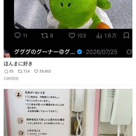
数
ほんまに好き
55
714
29,402
返
リ
い
19時間前
信
ポ
い
数
ス
ね
ト
数
数