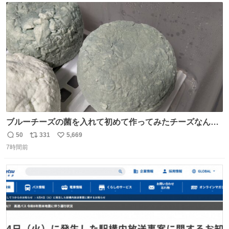
ト
数
数
ブルーチーズの菌を入れて初めて作ってみたチーズなんだ
けど 本能でちょっとヤバいと思っちゃう見た目だな
50
331
5,669
返
リ
い
7時間前
信
ポ
い
数
ス
ね
ト
数
数