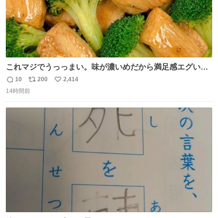
これマジでうっっまい。味が濃いめだから満足感エグいし
1週間で3キロ痩せた😭
10
200
2,414
返
リ
い
14時間前
信
ポ
い
数
ス
ね
ト
数
数