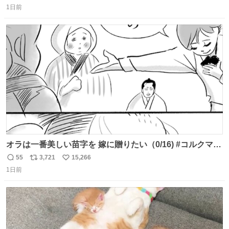
1日前
信
ポ
い
数
ス
ね
ト
数
数
オラは一番美しい苗字を 嫁に贈りたい（0/16) #コルクマン
ガ専科
55
3,721
15,266
返
リ
い
1日前
信
ポ
い
数
ス
ね
ト
数
数