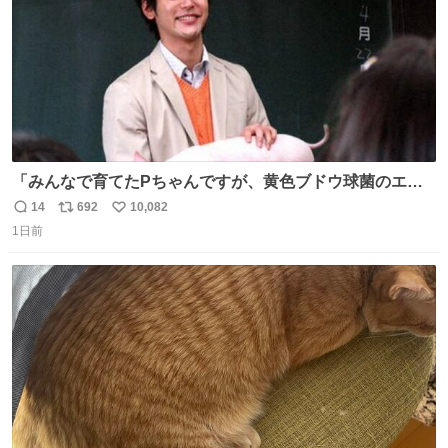
「みんなで育てたPちゃんですが、黄色ブドウ球菌のエン
テロトキシン（耐熱性毒素）が検出されたので、議論する
14
692
10,082
返
リ
い
までもなく処分が決まりました」
1日前
信
ポ
い
数
ス
ね
ト
数
数