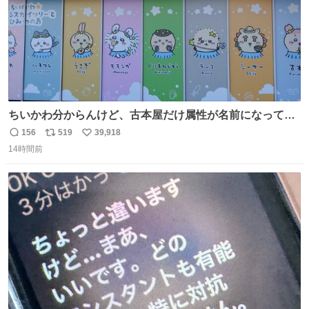
ちいかわ分からんけど、古本屋だけ属性が名前になってる
のはどういうこと？
156
519
39,918
返
リ
い
14時間前
信
ポ
い
数
ス
ね
ト
数
数