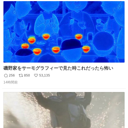
のだという。ネコ様は面倒な作業がお嫌いなようです。
ト
数
数
磯野家をサーモグラフィーで見た時これだったら怖い
256
850
53,135
返
リ
い
14時間前
信
ポ
い
数
ス
ね
ト
数
数