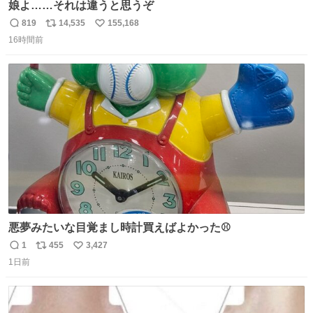
娘よ……それは違うと思うぞ
819
14,535
155,168
返
リ
い
16時間前
信
ポ
い
数
ス
ね
ト
数
数
悪夢みたいな目覚まし時計買えばよかった⚾
1
455
3,427
返
リ
い
1日前
信
ポ
い
数
ス
ね
ト
数
数