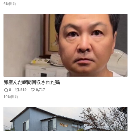
6時間前
信
ポ
い
数
ス
ね
ト
数
数
卵産んだ瞬間回収された鶏
8
519
9,717
返
リ
い
10時間前
信
ポ
い
数
ス
ね
ト
数
数