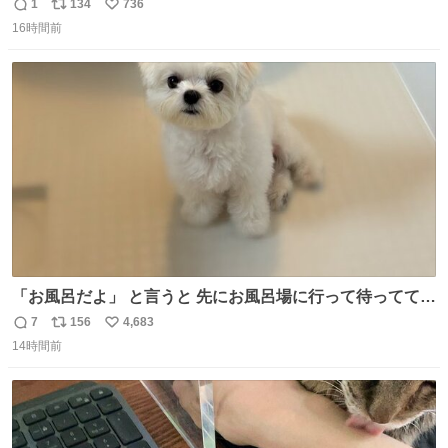
りツヤ肌叶う保湿タイプ - fashion-press.net/news/148945
1
134
736
返
リ
い
16時間前
信
ポ
い
数
ス
ね
ト
数
数
「お風呂だよ」 と言うと 先にお風呂場に行って待っててく
れる 賢いライス
7
156
4,683
返
リ
い
14時間前
信
ポ
い
数
ス
ね
ト
数
数