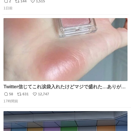
2
144
1,515
返
リ
い
1日前
信
ポ
い
数
ス
ね
ト
数
数
Twitter信じてこれ涙袋入れたけどマジで盛れた…ありがと
う…
58
631
12,747
返
リ
い
17時間前
信
ポ
い
数
ス
ね
ト
数
数