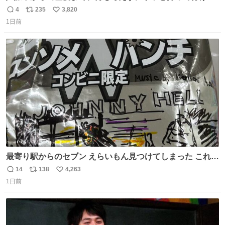
ようなショルダーバッグが欲しいな〜と思っていたのだけ
4
235
3,820
返
リ
い
ど snidelでめちゃくちゃピッタリなものを見つけたので買
1日前
信
ポ
い
った！✨ スマホと小物とペットボトルが入るの最高すぎる
数
ス
ね
🥹 しかもスマホ入れ独立してるしファスナーない！地味に
ト
数
数
嬉しいやつ！！！
最寄り駅からのセブン えらいもん見つけてしまった これ売
ってくれへんかな… #浅井健一 #ポテチ #ロックの名盤
14
138
4,263
返
リ
い
1日前
信
ポ
い
数
ス
ね
ト
数
数