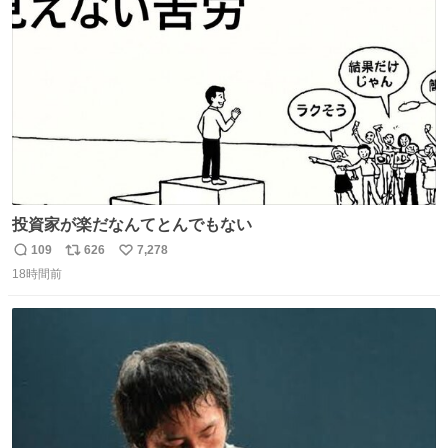
ト
数
数
投資家が楽だなんてとんでもない
109
626
7,278
返
リ
い
18時間前
信
ポ
い
数
ス
ね
ト
数
数