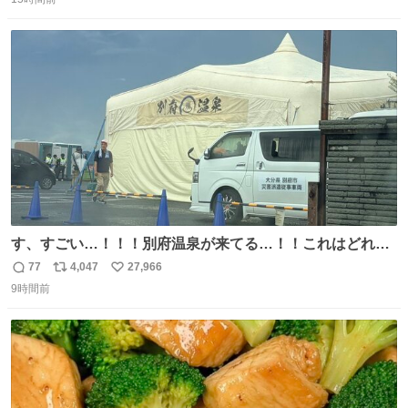
信
ポ
い
い。放っておくと永遠に髪撫でてきて作業進まない()
数
ス
ね
156cm40kg、年中日焼け止めとお友達の私より綺麗な手や
ト
数
数
めてもろて とか言う
す、すごい…！！！別府温泉が来てる…！！これはどれぐ
らい待つんだろう…
77
4,047
27,966
返
リ
い
9時間前
信
ポ
い
数
ス
ね
ト
数
数