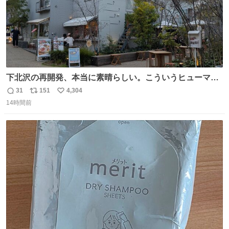
下北沢の再開発、本当に素晴らしい。こういうヒューマン
スケールの開発がいいんだよ。
31
151
4,304
返
リ
い
14時間前
信
ポ
い
数
ス
ね
ト
数
数