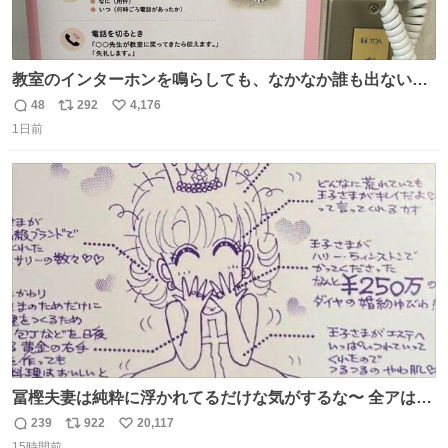
教室のインターホンを鳴らしても、なかなか誰も出ないこ
とがあります…。 もしかすると「電話の出方」に困ってい
48
292
4,176
返
リ
い
るのかもしれません。 そこで「何を話せばいいか」が見え
1日前
信
ポ
い
る手引きを用意して、安心して電話に出られるようにしま
数
ス
ね
す。 インターホンの応対も大切なコミュニケーションの学
ト
数
数
びです。
冨樫夫妻は純粋に浮かれてるだけな気がするな〜 全アはこ
こに自分の市場価値的なものを上乗せするので、 すっぴん
239
922
20,117
返
リ
い
＆寝起きのボサボサ頭でも「今日も可愛いね」が止まらな
15時間前