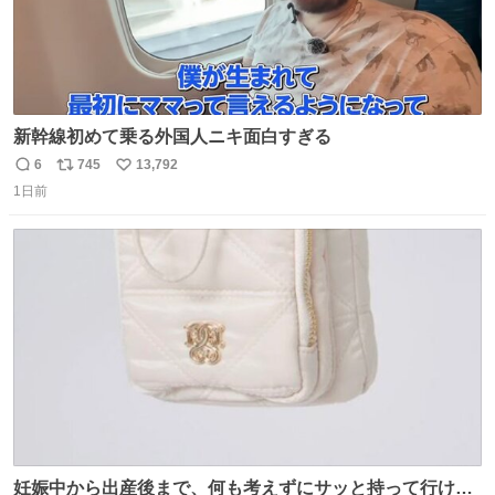
新幹線初めて乗る外国人ニキ面白すぎる
6
745
13,792
返
リ
い
1日前
信
ポ
い
数
ス
ね
ト
数
数
妊娠中から出産後まで、何も考えずにサッと持って行ける