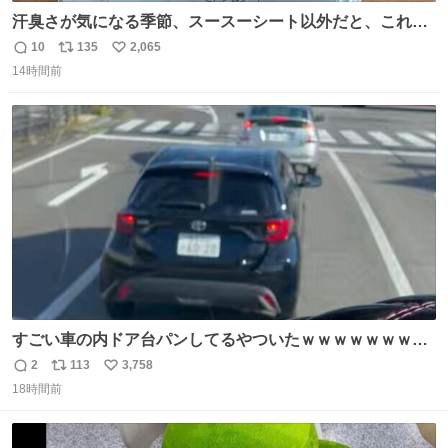
汗臭さが気になる季節、スースーシート以外だと、これが
とにかくスッキリする。2年くらい前に #生活は踊る で紹
10
135
2,065
返
リ
い
介したやつ。おじさんにもおばさんにもオススメだ。ドラ
14時間前
信
ポ
い
ストに売ってるぞ。ドライシャンプーって書いてあるけど
数
ス
ね
汗拭きシートみたいなもの。耳裏襟足首筋がんがん拭いて
ト
数
数
汗臭不安を解消。
すごい車の内ドア台パンしてるやついたｗｗｗｗｗｗｗｗ
ｗｗｗｗｗｗ
2
113
3,758
返
リ
い
18時間前
信
ポ
い
数
ス
ね
ト
数