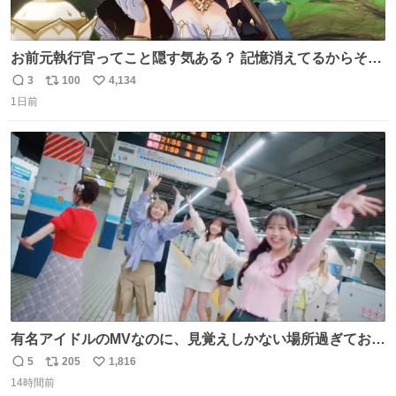
お前元執行官ってこと隠す気ある？ 記憶消えてるからそん
な考えに至らないだろうけどさ…
3
100
4,134
返
リ
い
1日前
信
ポ
い
数
ス
ね
ト
数
数
有名アイドルのMVなのに、見覚えしかない場所過ぎておも
ろいな
5
205
1,816
返
リ
い
14時間前
信
ポ
い