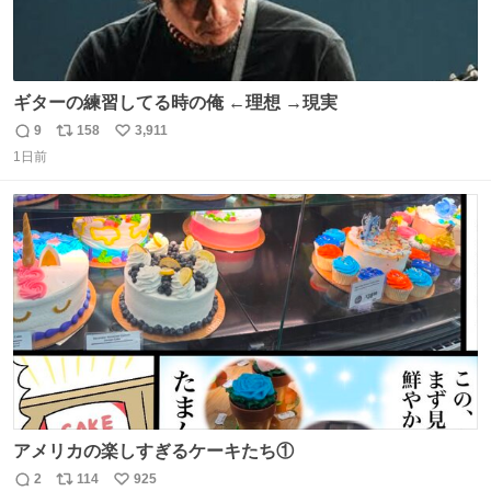
ギターの練習してる時の俺 ←理想 →現実
9
158
3,911
返
リ
い
1日前
信
ポ
い
数
ス
ね
ト
数
数
アメリカの楽しすぎるケーキたち①
2
114
925
返
リ
い