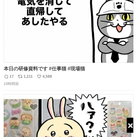
ト
数
数
本日の研修資料です #仕事猫 #現場猫
17
1,211
4,588
返
リ
い
18時間前
信
ポ
い
数
ス
ね
ト
数
数