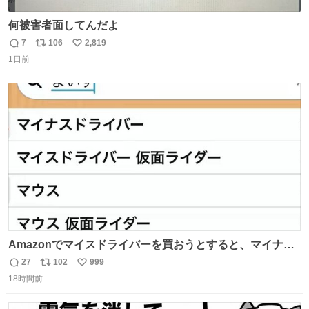
何被害者面してんだよ
7
106
2,819
返
リ
い
1日前
信
ポ
い
数
ス
ね
ト
数
数
Amazonでマイスドライバーを買おうとすると、マイナス
ドライバー先輩が出しゃばってくる
27
102
999
返
リ
い
18時間前
信
ポ
い
数
ス
ね