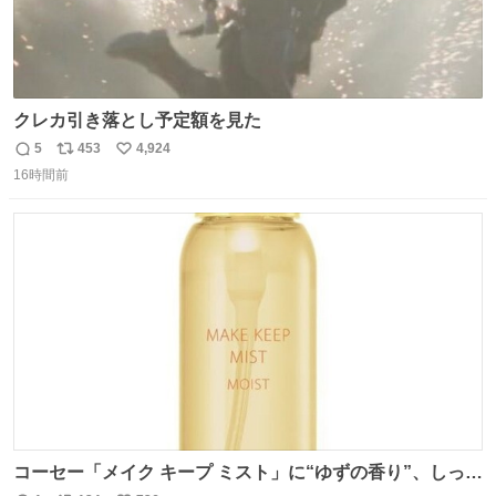
クレカ引き落とし予定額を見た
5
453
4,924
返
リ
い
16時間前
信
ポ
い
数
ス
ね
ト
数
数
コーセー「メイク キープ ミスト」に“ゆずの香り”、しっと