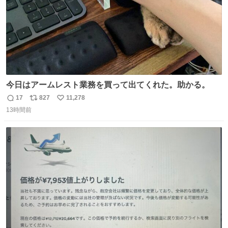
今日はアームレスト業務を買って出てくれた。助かる。
17
827
11,278
返
リ
い
13時間前
信
ポ
い
数
ス
ね
ト
数
数