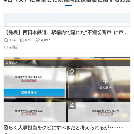
【発表】西日本鉄道、駅構内で流れた“不適切音声”に声明
「被害届も検討」 news.livedoor.com/article/detail… 4日
124
639
4,097
返
リ
い
に西鉄福岡（天神）駅および薬院駅で発生した駅構内放送
13時間前
信
ポ
い
事案について声明を公表した。「第三者によって駅構内放
数
ス
ね
送設備に外部から不正に音声が流された可能性も含めて確
ト
数
数
認を実施」と説明した。
恐らく人事担当をクビにすべきだと考えられるが‥‥‥