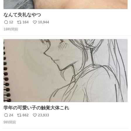
なんて失礼なやつ
12
164
10,944
返
リ
い
18時間前
信
ポ
い
数
ス
ね
ト
数
数
学年の可愛い子の触覚大体これ
24
662
23,933
返
リ
い
9時間前
信
ポ
い
数
ス
ね