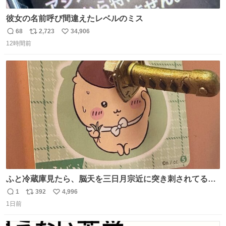
彼女の名前呼び間違えたレベルのミス
68
2,723
34,906
返
リ
い
12時間前
信
ポ
い
数
ス
ね
ト
数
数
ふと冷蔵庫見たら、脳天を三日月宗近に突き刺されてるく
りまんじゅうパイセンが
1
392
4,996
返
リ
い
1日前
信
ポ
い
数
ス
ね