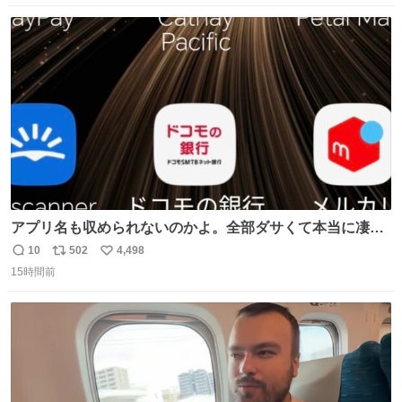
数
ス
ね
ト
数
数
アプリ名も収められないのかよ。全部ダサくて本当に凄
い。 https://t.co/LemyLGyVkR
10
502
4,498
返
リ
い
15時間前
信
ポ
い
数
ス
ね
ト
数
数