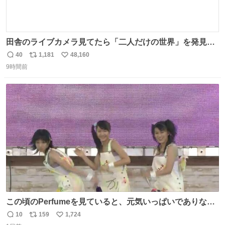
田舎のライブカメラ見てたら「二人だけの世界」を発見し
た
40
1,181
48,160
返
リ
い
9時間前
信
ポ
い
数
ス
ね
ト
数
数
この頃のPerfumeを見ていると、元気いっぱいでありなが
ら決して感情に任せすぎることなく、しっかりと制御され
10
159
1,724
返
リ
い