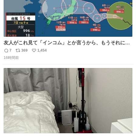
友人がこれ見て「インコム」とか言うから、もうそれにし
か見えなくなっちゃった。
7
369
1,454
返
リ
い
16時間前
信
ポ
い
数
ス
ね
ト
数
数