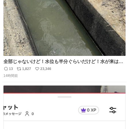
数
全部じゃないけど！水位も半分ぐらいだけど！水が来はじ
めたよ！！！ 作業してくれた方々ありがとーーー
13
1,827
23,346
返
リ
い
ー！！！！！！！！！！！！！！！！！！！！！！！！！
14時間前
信
ポ
い
！
数
ス
ね
ト
数
数