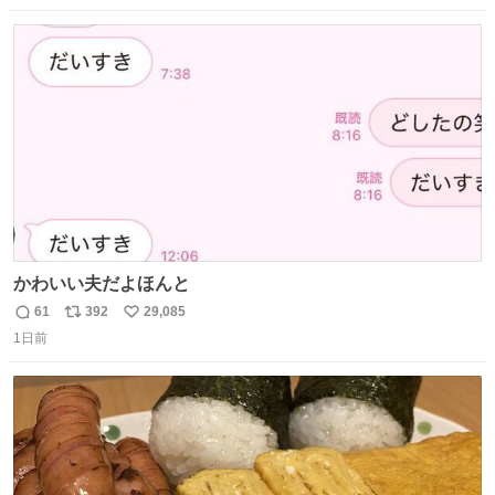
数
ス
ね
ト
数
数
かわいい夫だよほんと
61
392
29,085
返
リ
い
1日前
信
ポ
い
数
ス
ね
ト
数
数