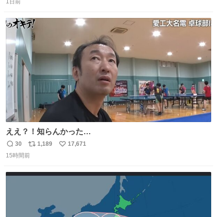
たダンスであることに新鮮に驚く。3人のあげた足の向き
1日前
信
ポ
い
や角度とか本当に細かな部分まできっちりと揃っていてそ
数
ス
ね
こから積み重ねてきた努力や練習量が見て取れる…
ト
数
数
ええ？！知らんかった…
30
1,189
17,671
返
リ
い
15時間前
信
ポ
い
数
ス
ね
ト
数
数