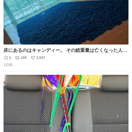
床にあるのはキャンディー。 その総重量は亡くなった人と
同等の重さだそうです。 鑑賞者は一つ持ち帰れますが、亡
2
189
3,507
返
リ
い
くなった人の一部を持ち帰っているような感覚になりまし
1日前
信
ポ
い
た。 勇気を出して口に入れたら、ハッカ味😳✨ #ポーラ美
数
ス
ね
術館
ト
数
数