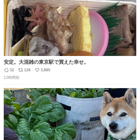
安定。大混雑の東京駅で買えた幸せ。
32
126
3,985
返
リ
い
12時間前
信
ポ
い
数
ス
ね
ト
数
数