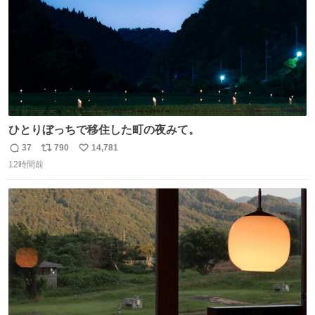
ひとりぼっちで移住した町の夜みて。
37
790
14,781
返
リ
い
12時間前
信
ポ
い
数
ス
ね
ト
数
数