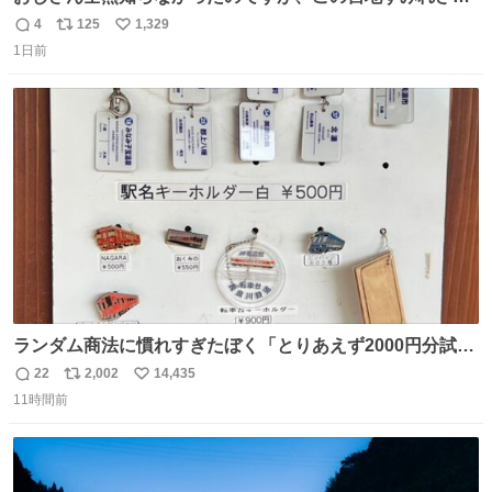
（日向坂46）はマリサポだったのですね。 カメラ目線でに
4
125
1,329
返
リ
い
っこりしていただいたので撮影したものの、全然誰だか知
1日前
信
ポ
い
りませんでした。 マリサポらしいのでこれからは名前覚え
数
ス
ね
ます！！
ト
数
数
ランダム商法に慣れすぎたぼく「とりあえず2000円分試し
てみるか…」 駅員さん「どれが欲しいの？」 ぼく「えっ
22
2,002
14,435
返
リ
い
良いんですか？」 駅員さん「何が…？？」 やっぱランダム
11時間前
信
ポ
い
って悪い文化だ
数
ス
ね
わ！！！！！！！！！！！！！！！！！！！！
ト
数
数