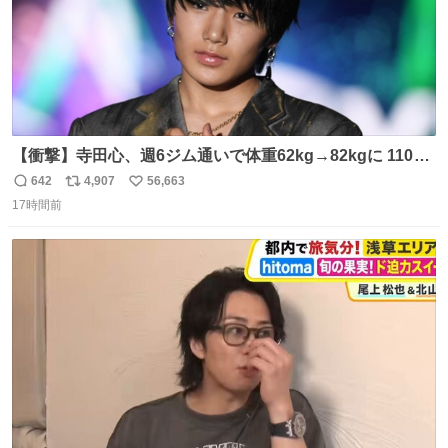
【衝撃】寺田心、週6ジム通いで体重62kg→82kgに 110kg
のベンチプレス持ち上げる姿披露
642
4,907
56,663
返
リ
い
news.livedoor.com/article/detail… 元々自重のみだった
17時間前
信
ポ
い
が、更に筋肉を大きくするためジム通いを開始。筋肉増量
数
ス
ね
のためおにぎり10個、ゼリー飲料3～4本、パスタと毎日4
ト
数
数
千kcalオーバーの食事を摂取し、増量したという。