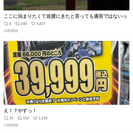
ここに泊まりたくて佐渡にきたと言っても過言ではないっ
8
245
5,877
返
リ
い
16時間前
信
ポ
い
数
ス
ね
ト
数
数
え！？やすっ！
33
152
1,118
返
リ
い
13時間前
信
ポ
い