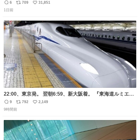
元気出してほしい
6
709
31,851
返
リ
い
1日前
信
ポ
い
数
ス
ね
ト
数
数
22:00、東京発。 翌朝6:59、新大阪着。 『東海道ルミエー
ルエクスプレス』が今夜、初運行！ 岐阜羽島駅で夜を越す
9
792
2,149
返
リ
い
東海道新幹線。寝台列車じゃないのに、朝まで新幹線とい
9時間前
信
ポ
い
う、なんだか特別体験😉 #TRAINTRIP #東海道ルミエール
数
ス
ね
エクスプレス
ト
数
数