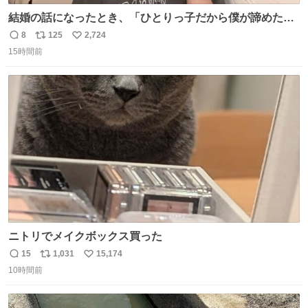
結婚の話になったとき、「ひとりっ子だから僕が諦めた瞬
間に一族が潰える」「死ぬとき1人とか嫌」だから結婚願
8
125
2,724
返
リ
い
望は"ある"って答えたものの、結局「（結婚は）向いてね
15時間前
信
ポ
い
ぇのかもしれない」で締める北山くん、きっといろいろ考
数
ス
ね
えて言葉を選んで、まるく収めてくれたんだなと思った
ト
数
数
ニトリでメイクボックス買った
15
1,031
15,174
返
リ
い
10時間前
信
ポ
い
数
ス
ね
ト
数