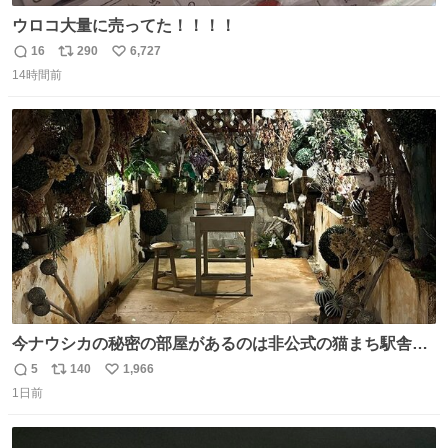
ウロコ大量に売ってた！！！！
16
290
6,727
返
リ
い
14時間前
信
ポ
い
数
ス
ね
ト
数
数
今ナウシカの秘密の部屋があるのは非公式の猫まち駅舎だ
けだもんね。本物が欲しいね
5
140
1,966
返
リ
い
1日前
信
ポ
い
数
ス
ね
ト
数