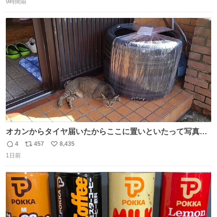
吹き出しそうwお母さんお疲れ様です。
9時間前
信
ポ
い
数
ス
ね
ト
数
数
オカンからタイヤ届いたからここに置いといたって写真送
られてきたけど明らかに猫が邪魔くさそうな顔してて草
4
457
8,435
返
リ
い
1日前
信
ポ
い
数
ス
ね
ト
数
数