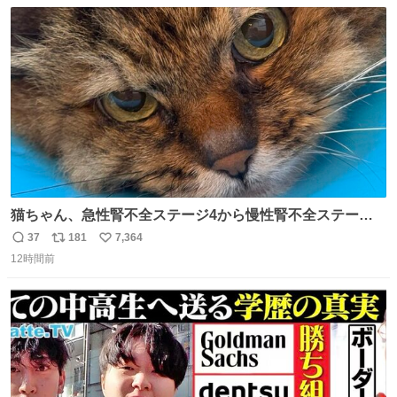
数
ス
ね
ト
数
数
猫ちゃん、急性腎不全ステージ4から慢性腎不全ステージ2
になりました😭点滴も週一で大丈夫になった… このままだ
37
181
7,364
返
リ
い
と2、3日持たないって言われたのが嘘みたい…本当に嬉し
12時間前
信
ポ
い
い😭😭😭頑張ってくれてありがとう😭😭😭 嬉しくて帰り
数
ス
ね
道泣きながら歩いてたら向こうから来た人にすごい顔され
ト
数
数
た🫠