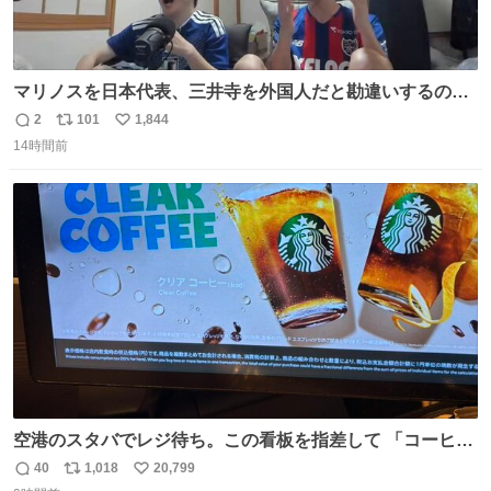
マリノスを日本代表、三井寺を外国人だと勘違いするのお
もろくて爽
2
101
1,844
返
リ
い
14時間前
信
ポ
い
数
ス
ね
ト
数
数
空港のスタバでレジ待ち。この看板を指差して 「コーヒー
苦手な人コーヒー飲まないよ！」て叫び続けてる子供いて
40
1,018
20,799
返
リ
い