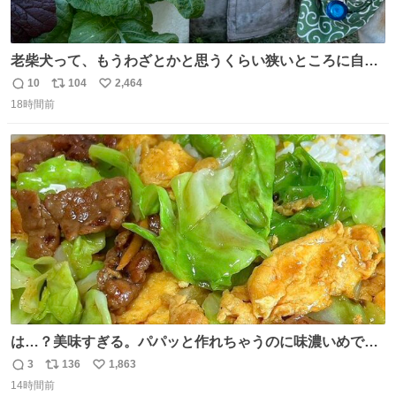
老柴犬って、もうわざとかと思うくらい狭いところに自ら
はまりにいくじゃないですか？ 今朝ガーデニングしてる飼
10
104
2,464
返
リ
い
い主の間にはまってきて、最高に可愛かった♥️
18時間前
信
ポ
い
数
ス
ね
ト
数
数
は…？美味すぎる。パパッと作れちゃうのに味濃いめで満
足感エグいの天才だろ🥹
3
136
1,863
返
リ
い
14時間前
信
ポ
い