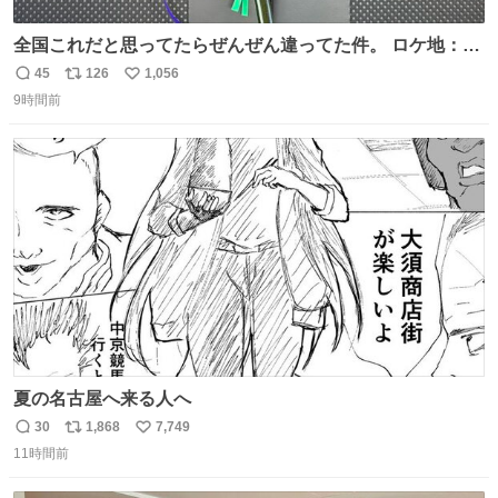
全国これだと思ってたらぜんぜん違ってた件。 ロケ地：広
島
45
126
1,056
返
リ
い
9時間前
信
ポ
い
数
ス
ね
ト
数
数
夏の名古屋へ来る人へ
30
1,868
7,749
返
リ
い
11時間前
信
ポ
い
数
ス
ね