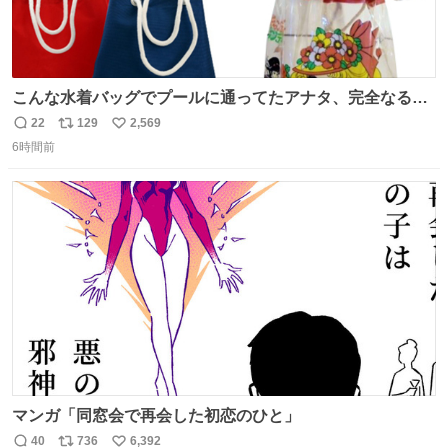
こんな水着バッグでプールに通ってたアナタ、完全なる同
世代（笑） #70年代 #80年代 #昭和レトロ
22
129
2,569
返
リ
い
6時間前
信
ポ
い
数
ス
ね
ト
数
数
マンガ「同窓会で再会した初恋のひと」
40
736
6,392