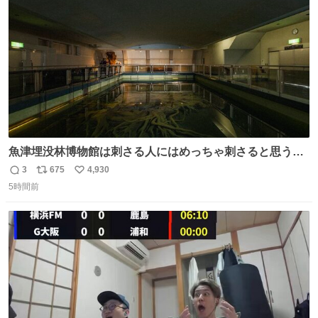
数
魚津埋没林博物館は刺さる人にはめっちゃ刺さると思う施
設 無人になった時の雰囲気が凄まじかった
3
675
4,930
返
リ
い
5時間前
信
ポ
い
数
ス
ね
ト
数
数