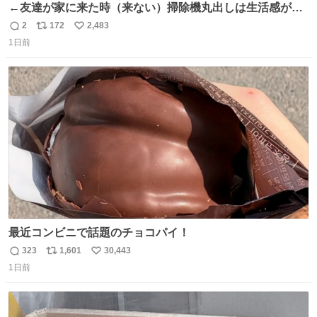
←友達が家に来た時（来ない）掃除機丸出しは生活感が出
てかっこ悪いなぁ →せや
2
172
2,483
返
リ
い
1日前
信
ポ
い
数
ス
ね
ト
数
数
最近コンビニで話題のチョコパイ！
323
1,601
30,443
返
リ
い
1日前
信
ポ
い
数
ス
ね
ト
数
数