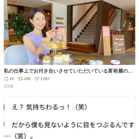
ト
数
数
私の仕事上でお付き合いさせていただいている富裕層の社
長さん達は、こんな事しない。 こんな自慢は一切しない
25
198
1,057
返
リ
い
し、なんなら表に出てこない。 自分に自信がない半端モン
1日前
信
ポ
い
はブランドで自分を飾りキラキラ自慢をする。 #折田楓
数
ス
ね
#merchu
ト
数
数