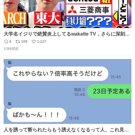
大学名イジりで絶賛炎上してるwakatte TV，さらに深刻な
問題はこっちでは？ ・都内の特定企業に入るのを極度に推
6
109
1,127
返
リ
い
奨し，それ以外の地域で堅実に生きるのを周縁化する ・恋
10時間前
信
ポ
い
愛にかまけ，「陽キャラ」として振る舞うのを極端に中心
数
ス
ね
化する ・院生が研究環境を求め他大学に移るのを批判する
ト
数
数
過去例↓
人を誘って断られたらもう誘えなくなるって人、これ見て