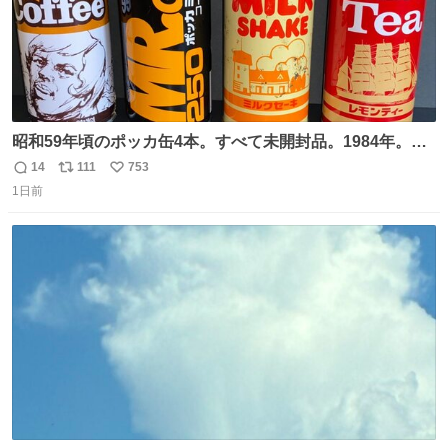
昭和59年頃のポッカ缶4本。すべて未開封品。1984年。P
マーク。昭和レトロ！
14
111
753
返
リ
い
1日前
信
ポ
い
数
ス
ね
ト
数
数