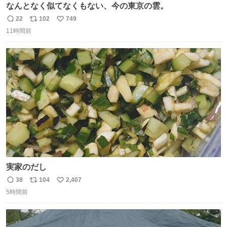
なんとなく似てなくもない、今の東京の雲。
22
102
749
返
リ
い
11時間前
信
ポ
い
数
ス
ね
ト
数
数
実家のだし
38
104
2,407
返
リ
い
5時間前
信
ポ
い
数
ス
ね
ト
数