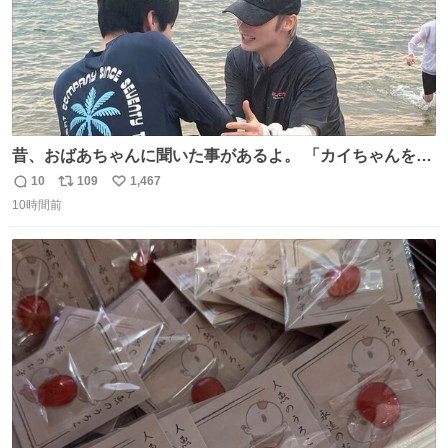
昔、おばあちゃんに聞いた事があるよ。 「カイちゃんをい
じめると、アイツが海から上がって来るぞ。」って。
10
109
1,467
返
リ
い
10時間前
信
ポ
い
数
ス
ね
ト
数
数