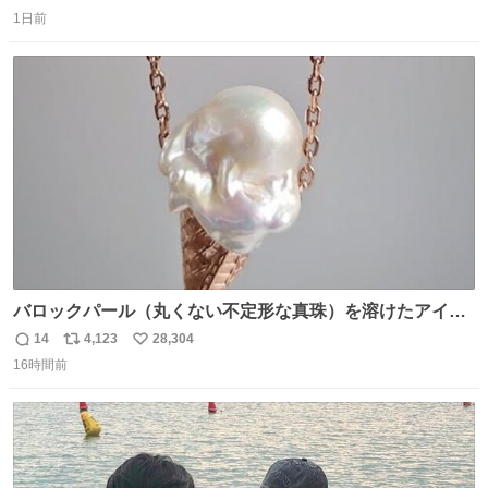
返
リ
い
1日前
信
ポ
い
数
ス
ね
ト
数
数
バロックパール（丸くない不定形な真珠）を溶けたアイス
や飴玉、雲、アヒルに見立ててジュエリーデザイナー、
14
4,123
28,304
返
リ
い
Ben Choi 蔡俊文さんの作品。
16時間前
信
ポ
い
instagram.com/bcjoaillerie/
数
ス
ね
ト
数
数