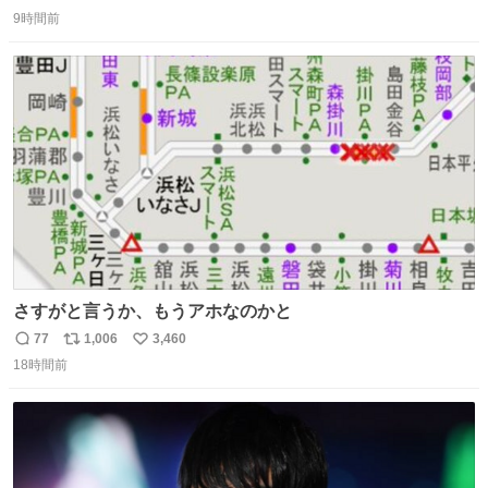
返
リ
い
9時間前
信
ポ
い
数
ス
ね
ト
数
数
さすがと言うか、もうアホなのかと
77
1,006
3,460
返
リ
い
18時間前
信
ポ
い
数
ス
ね
ト
数
数