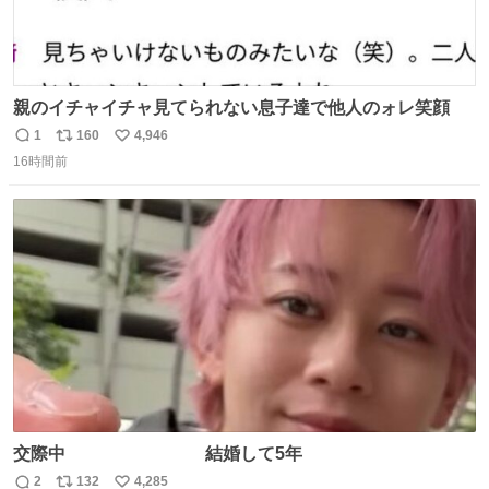
親のイチャイチャ見てられない息子達で他人のォレ笑顔
1
160
4,946
返
リ
い
16時間前
信
ポ
い
数
ス
ね
ト
数
数
交際中 結婚して5年
2
132
4,285