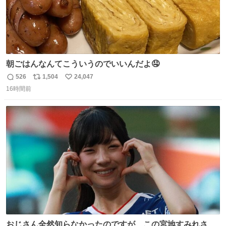
朝ごはんなんてこういうのでいいんだよ🤤
526
1,504
24,047
返
リ
い
16時間前
信
ポ
い
数
ス
ね
ト
数
数
おじさん全然知らなかったのですが、この宮地すみれさん