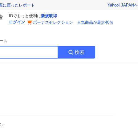
Yahoo! JAPAN
ヘ
実際に買ったレポート
IDでもっと便利に
新規取得
ログイン
ボーナスセレクション 人気商品が最大40％
ース
検索
た。