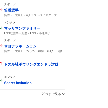
スポーツ
筒香選手
筒香
3位浮上
Aクラス
ベイスターズ
47分
サヨナラ
ハマスタ
延長戦
エンタメ
マッサマンファミリー
FNS歌謡祭
風磨
FNS
小池栄子
スポーツ
サヨナラホームラン
筒香
3位浮上
つっつ
40勝
40敗
17敗
7年ぶり
ドズル社ボウリングエンドラ討伐
エンタメ
Secret Invitation
20位まで見る