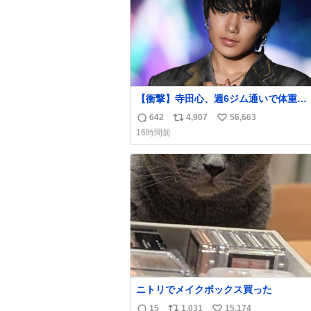
【衝撃】寺田心、週6ジム通いで体重
62kg→82kgに 110kgのベンチプレス
642
4,907
56,663
返
リ
い
げる姿披露
16時間前
news.livedoor.com/article/detail… 元々自重
信
ポ
い
のみだったが、更に筋肉を大きくするた
数
ス
ね
ム通いを開始。筋肉増量のためおにぎり
ト
数
個、ゼリー飲料3～4本、パスタと毎日4千
数
オーバーの食事を摂取し、増量したとい
ニトリでメイクボックス買った
15
1,031
15,174