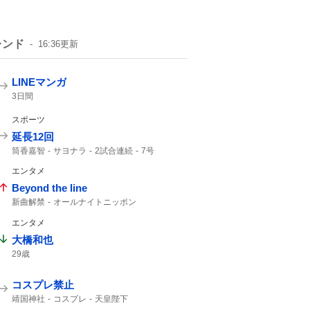
レンド
16:36
更新
LINEマンガ
3日間
スポーツ
延長12回
筒香嘉智
サヨナラ
2試合連続
7号
勝ち越し
ホームラン
エンタメ
Beyond the line
新曲解禁
オールナイトニッポン
マイオンリー
カップリング曲
エンタメ
大橋和也
29歳
コスプレ禁止
靖国神社
コスプレ
天皇陛下