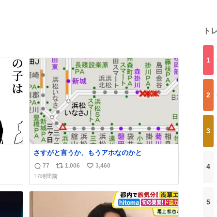
ト
1
2
3
さすがと言うか、もうアホなのかと
77
1,006
3,460
4
返
リ
い
17時間前
信
ポ
い
数
ス
ね
ト
数
5
数