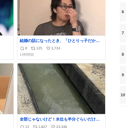
6
7
結婚の話になったとき、「ひとりっ子だから
持ち上
僕が諦めた瞬間に一族が潰える」「死ぬとき1
8
125
2,724
返
リ
い
人とか嫌」だから結婚願望は"ある"って答え
8
14時間前
たものの、結局「（結婚は）向いてねぇのか
信
ポ
い
めジ
もしれない」で締める北山くん、きっといろ
数
ス
ね
10
いろ考えて言葉を選んで、まるく収めてくれ
ト
数
kcal
たんだなと思った
9
数
う。
10
全部じゃないけど！水位も半分ぐらいだけ
ど！水が来はじめたよ！！！ 作業してくれた
13
1,827
23,346