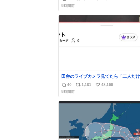
返
リ
い
9時間前
信
ポ
い
数
ス
ね
ト
数
数
田舎のライブカメラ見てたら「二人だけ
界」を発見した
40
1,181
48,160
返
リ
い
9時間前
信
ポ
い
数
ス
ね
ト
数
数