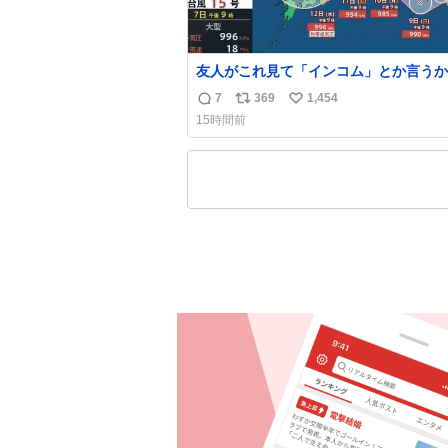
友人がこれ見て「インコム」とか言うか
もうそれにしか見えなくなっちゃった。
7
369
1,454
返
リ
い
15時間前
信
ポ
い
数
ス
ね
ト
数
数