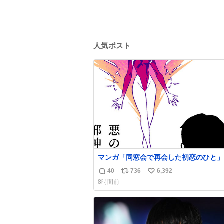
人気ポスト
マンガ「同窓会で再会した初恋のひと」
40
736
6,392
返
リ
い
8時間前
信
ポ
い
数
ス
ね
ト
数
数