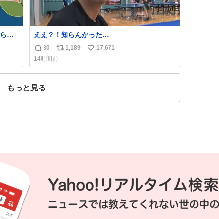
ら、
ええ？！知らんかった…
30
1,189
17,671
返
リ
い
14時間前
信
ポ
い
数
ス
ね
ト
数
もっと見る
数