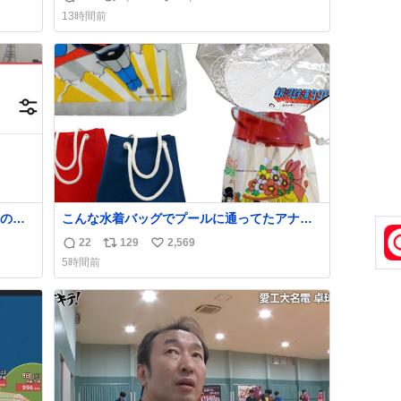
返
リ
い
方々ありがとーーー
13時間前
ー！！！！！！！！！！！！！！！！！！！
信
ポ
い
！！！！！！！
数
ス
ね
ト
数
数
の世
こんな水着バッグでプールに通ってたアナ
タ、完全なる同世代（笑） #70年代 #80年
22
129
2,569
返
リ
い
代 #昭和レトロ
5時間前
信
ポ
い
数
ス
ね
ト
数
数