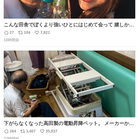
こんな田舎でぼくより強いひとにはじめて会って 嬉しかっ
たよ
27
104
7,921
返
リ
い
18時間前
信
ポ
い
数
ス
ね
ト
数
数
下がらなくなった高田製の電動昇降ベット。 メーカーから
は、完全に見放されたんですが、 見事に85歳の父が治しま
264
3,407
35,937
返
リ
い
した。 うちの父は、トヨタカローラのボディをオート生産
22時間前