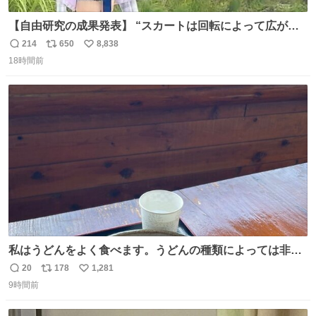
【自由研究の成果発表】 “スカートは回転によって広がる
が、岡澤恋によって270°までなら広がらずに回転が可能な
214
650
8,838
返
リ
い
ことが証明された！”
18時間前
信
ポ
い
数
ス
ね
ト
数
数
私はうどんをよく食べます。うどんの種類によっては非常
食にもなります。生うどんは消費期限が短く、冷凍うどん
20
178
1,281
返
リ
い
は長持ちする代わりに停電に弱いので、乾麺タイプのうど
9時間前
信
ポ
い
んなら水分が少なく長期保存するのにおすすめです。アル
数
ス
ね