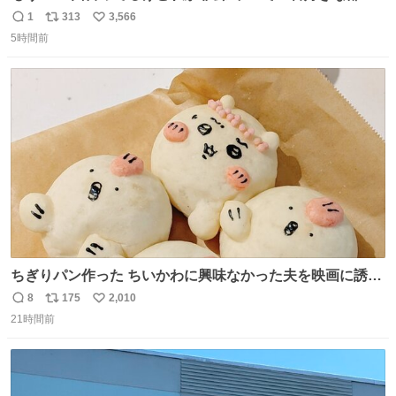
分、これ
1
313
3,566
返
リ
い
5時間前
信
ポ
い
数
ス
ね
ト
数
数
ちぎりパン作った ちいかわに興味なかった夫を映画に誘い
出すことに成功したからさァ、永遠のいのち食べさせてか
8
175
2,010
返
リ
い
ら観に行くねッ🎫
21時間前
信
ポ
い
数
ス
ね
ト
数
数