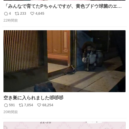
「みんなで育てたPちゃんですが、黄色ブドウ球菌のエン
テロトキシン（耐熱性毒素）が検出されたので、議論する
4
233
4,645
返
リ
い
までもなく処分が決まりました」
22時間前
信
ポ
い
数
ス
ね
ト
数
数
空き巣に入られました🤣🤣🤣
591
7,054
68,254
返
リ
い
20時間前
信
ポ
い
数
ス
ね
ト
数