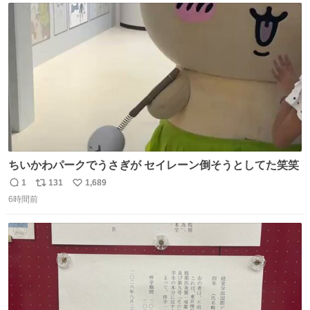
ト
数
数
ちいかわパークでうさぎが セイレーン倒そうとしてた笑笑
1
131
1,689
返
リ
い
6時間前
信
ポ
い
数
ス
ね
ト
数
数