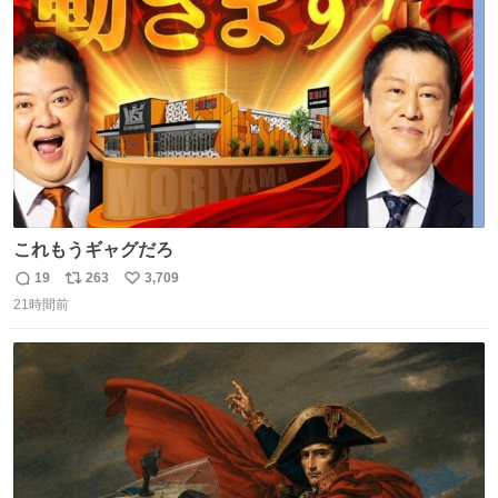
ト
数
数
これもうギャグだろ
19
263
3,709
返
リ
い
21時間前
信
ポ
い
数
ス
ね
ト
数
数