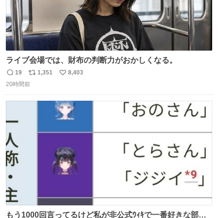
ライブ会場では、財布の判断力がおかしくなる。
19
1,351
8,403
返
リ
い
20時間前
信
ポ
い
数
ス
ね
ト
数
数
もう1000回言ってるけど私が非公式ｳｨｷで一番好きな部