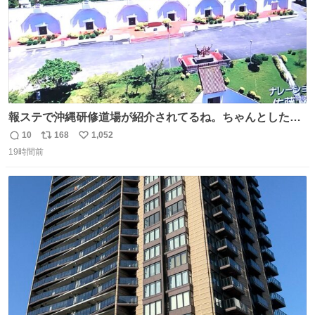
報ステで沖縄研修道場が紹介されてるね。ちゃんとした名
前出してないけど。#報道ステーション
10
168
1,052
返
リ
い
19時間前
信
ポ
い
数
ス
ね
ト
数
数