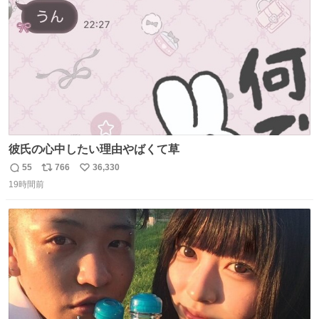
数
彼氏の心中したい理由やばくて草
55
766
36,330
返
リ
い
19時間前
信
ポ
い
数
ス
ね
ト
数
数