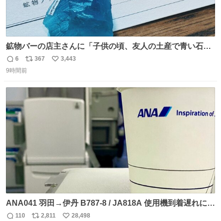
鉱物バーの店主さんに「子供の頃、友人の土産で青い石を
貰って、それがすごく気に入ってたのに、いつかの引越し
6
367
3,443
返
リ
い
で無くしてしまった」という話をしたら、 「お土産で買っ
9時間前
信
ポ
い
てきたくらいの価格感なら、ドイツの黒い森のフローライ
数
ス
ね
トかな…」と当たりつけてもらった。確かにこんな感じだ
ト
数
数
った気がする 凄い
ANA041 羽田→伊丹 B787-8 / JA818A 使用機到着遅れにつ
き 「安全に支障ない範囲で1分1秒でも遅延回復に努めてお
110
2,811
28,498
返
リ
い