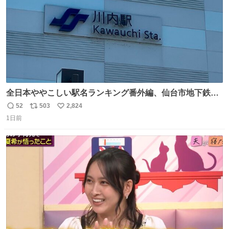
全日本ややこしい駅名ランキング番外編、仙台市地下鉄川
内駅
52
503
2,824
返
リ
い
1日前
信
ポ
い
数
ス
ね
ト
数
数