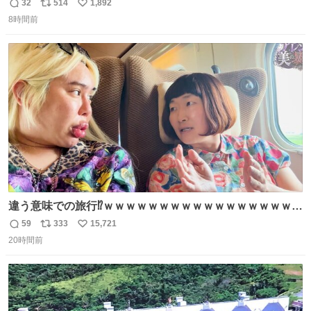
のように出てきた。 1970年代のものかなあ。 欽ちゃん鉛
32
514
1,892
返
リ
い
筆。どうすんの、これ。
8時間前
信
ポ
い
数
ス
ね
ト
数
数
違う意味での旅行⁉️ｗｗｗｗｗｗｗｗｗｗｗｗｗｗｗｗｗｗ
ｗ
59
333
15,721
返
リ
い
20時間前
信
ポ
い
数
ス
ね
ト
数
数