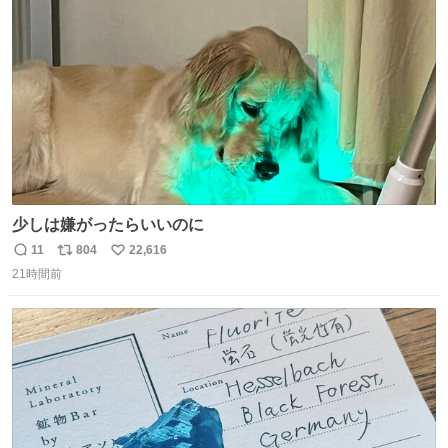
ファ化米や缶詰など、色々な非常食がありますが、うどん
ト
数
数
もいかがでしょうか？
少しは嫌がったらいいのに
11
804
22,616
返
リ
い
21時間前
信
ポ
い
数
ス
ね
ト
数
数