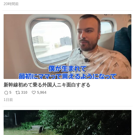
ります」と機長の気合い十分！ が、フライトは順調に進み
20時間前
信
ポ
い
すぎ… 「飛ばしすぎたせいか現在奈良県上空での待機を命
数
ス
ね
じられております」 でコンソメスープ吹き出しそうになり
ト
数
数
ましたw
新幹線初めて乗る外国人ニキ面白すぎる
5
310
5,964
返
リ
い
1日前
信
ポ
い
数
ス
ね
ト
数
数