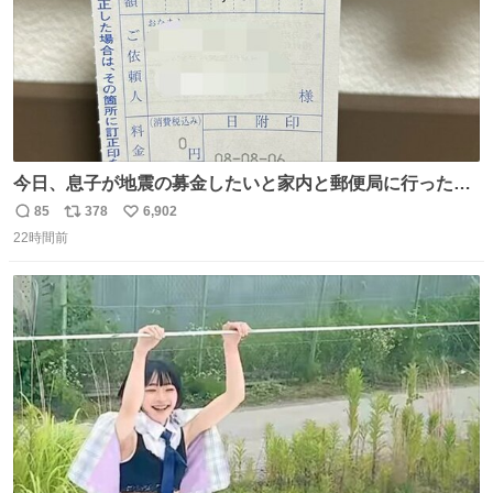
今日、息子が地震の募金したいと家内と郵便局に行ったみ
たいです。おもちゃとか買う選択肢もあったと思うけど、
85
378
6,902
返
リ
い
自分で貯めてた2万円を役に立てて欲しい、みんなも元気
22時間前
信
ポ
い
になって欲しいと。家内も一緒に募金したので、自分も何
数
ス
ね
かできたらなぁと思いました。
ト
数
数