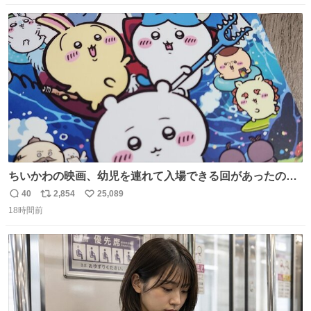
数
ス
ね
ト
数
数
ちいかわの映画、幼児を連れて入場できる回があったので
子どもを連れて観てきたんですけど、セイレーンの登場シ
40
2,854
25,089
返
リ
い
ーンで場内のベビーが一斉に泣き出してたのがとてもよい
18時間前
信
ポ
い
映画体験でした。
数
ス
ね
ト
数
数