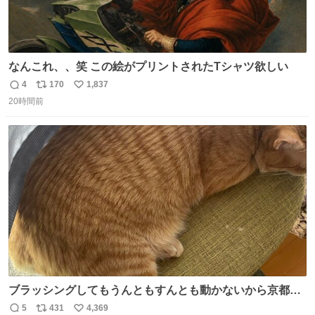
なんこれ、、笑 この絵がプリントされたTシャツ欲しい
4
170
1,837
返
リ
い
20時間前
信
ポ
い
数
ス
ね
ト
数
数
ブラッシングしてもうんともすんとも動かないから京都の
寺にある庭みたいになってる
5
431
4,369
返
リ
い