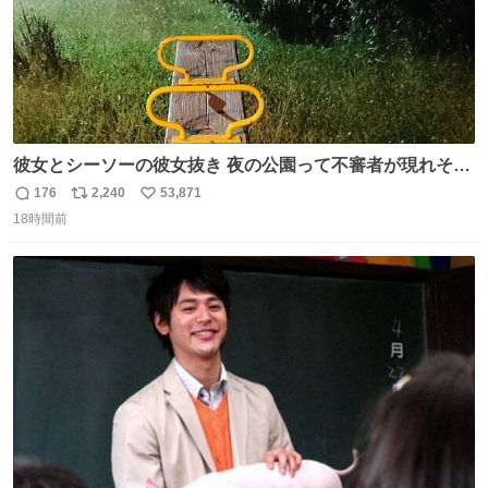
彼女とシーソーの彼女抜き 夜の公園って不審者が現れそう
で怖いんだよな
176
2,240
53,871
返
リ
い
18時間前
信
ポ
い
数
ス
ね
ト
数
数