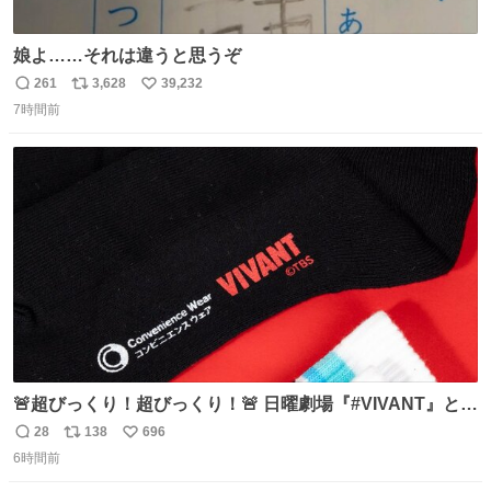
娘よ……それは違うと思うぞ
261
3,628
39,232
返
リ
い
7時間前
信
ポ
い
数
ス
ね
ト
数
数
🚨超びっくり！超びっくり！🚨 日曜劇場『#VIVANT』と
ファミマの #コンビニエンスウェア がコラボ！ 🧦ラインソ
28
138
696
返
リ
い
ックス 🟦今治タオルハンカチ 「いいね」「保存」してファ
6時間前
信
ポ
い
ミマへGO👀
数
ス
ね