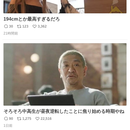
194cmとか最高すぎるだろ
30
123
3,362
返
リ
い
21時間前
信
ポ
い
数
ス
ね
ト
数
数
そろそろ中高生が昼夜逆転したことに焦り始める時期やね
90
1,275
22,516
返
リ
い
1日前
信
ポ
い