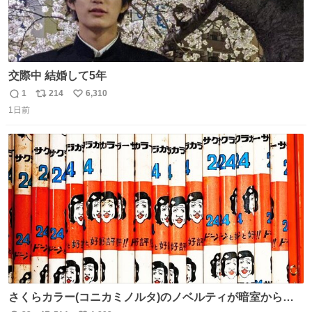
交際中 結婚して5年
1
214
6,310
返
リ
い
1日前
信
ポ
い
数
ス
ね
ト
数
数
さくらカラー(コニカミノルタ)のノベルティが暗室から山