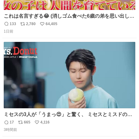
これは名言すぎる😂 (消しゴム食べた6歳の弟を思い出しな
がら)
133
2,780
64,405
返
リ
い
1日前
信
ポ
い
数
ス
ね
ト
数
数
ミセスの3人が「うまっ😍」と驚く、 ミセスとミスドのコ
ラボドーナツ🍏🍩 その味わいとは....！？ 『Mrs.
17
665
4,116
返
リ
い
Donut（ミセスドーナツ）』 8月7日（金）店頭販売開始🎉
3時間前
信
ポ
い
数
ス
ね