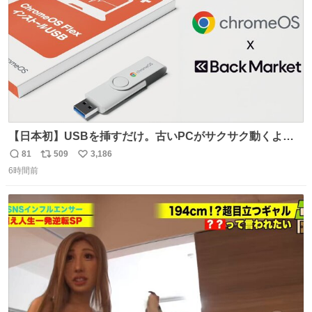
【日本初】USBを挿すだけ。古いPCがサクサク動くよう
になるサービス news.livedoor.com/article/detail… 欧米で
81
509
3,186
返
リ
い
話題の企業「Back Market」がGoogleとタッグを組み、
6時間前
信
ポ
い
PC復活プロジェクトを日本で開始。古いパソコンに軽量
数
ス
ね
OSをインストールし、再び快適に使えるようにする。
ト
数
数
USBが当たるキャンペーンも開催中。