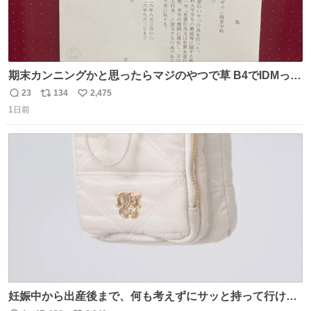
期末カンニングかと思ったらマジのやつで草 B4でIDMって
ことはおそらく就職だし、内定取り消し？ それと夏休み期
23
134
2,475
返
リ
い
間の停学って無意味じゃね？
1日前
信
ポ
い
数
ス
ね
ト
数
数
妊娠中から出産後まで、何も考えずにサッと持って行ける