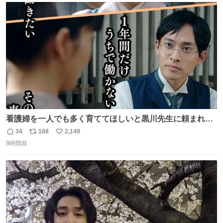
ト
数
数
看護婦を一人でも多く育ててほしいと黒川先生に頼まれ、
１年間だけ黒川病院で働くことにしたりん。 直美はその１
34
168
2,149
返
リ
い
年間で恵風看護婦会を立て直すと話しました。 👇このシー
9時間前
信
ポ
い
ンをぜひ本編で web.nhk/tv/an/kazekaor… #朝ドラ #風薫
数
ス
ね
る 見上愛 上坂樹里 平埜生成
ト
数
数