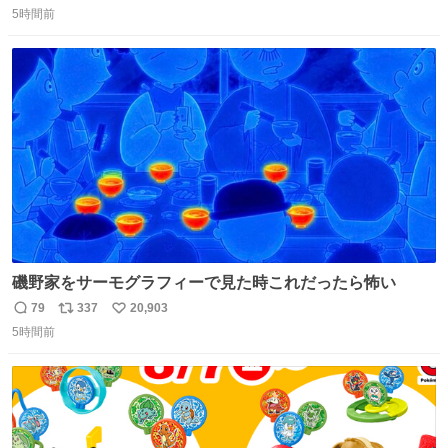
5時間前
信
ポ
い
数
ス
ね
ト
数
数
磯野家をサーモグラフィーで見た時これだったら怖い
79
337
20,903
返
リ
い
5時間前
信
ポ
い
数
ス
ね
ト
数
数