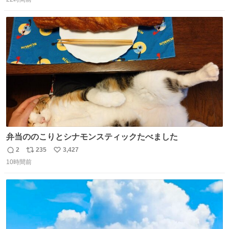
信
ポ
い
する、工業ロボットの製作者なんですが、 父が電動ベット
数
ス
ね
の配線をハンダで修理している横で、
ト
数
数
弁当ののこりとシナモンスティックたべました
2
235
3,427
返
リ
い
10時間前
信
ポ
い
数
ス
ね
ト
数
数