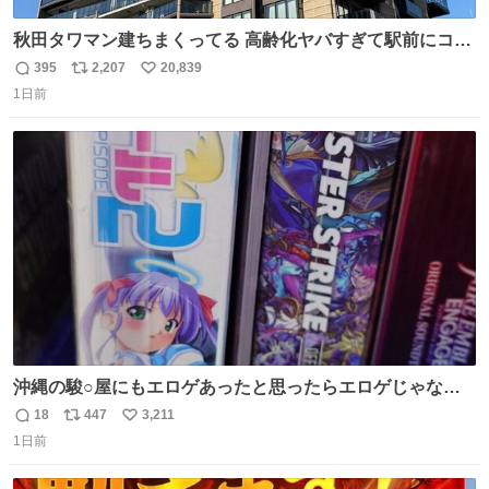
秋田タワマン建ちまくってる 高齢化ヤバすぎて駅前にコン
パクトシティつくって高齢者を住ませる考えらしい 病院も
395
2,207
20,839
返
リ
い
全部駅前にある
1日前
信
ポ
い
数
ス
ね
ト
数
数
沖縄の駿○屋にもエロゲあったと思ったらエロゲじゃなか
った
18
447
3,211
返
リ
い
1日前
信
ポ
い
数
ス
ね