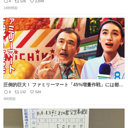
ようなショルダーバッグが欲しいな〜と思っていたのだけ
4
126
2,049
返
リ
い
ど snidelでめちゃくちゃピッタリなものを見つけたので買
18時間前
信
ポ
い
った！✨ スマホと小物とペットボトルが入るの最高すぎる
数
ス
ね
🥹 しかもスマホ入れ独立してるしファスナーない！地味に
ト
数
数
嬉しいやつ！！！
圧倒的巨大！ ファミリーマート「45%増量作戦」には都市
伝説が隠されている、のかもしれない。 web-
8
132
520
返
リ
い
mu.jp/news/79509/
4時間前
信
ポ
い
数
ス
ね
ト
数
数