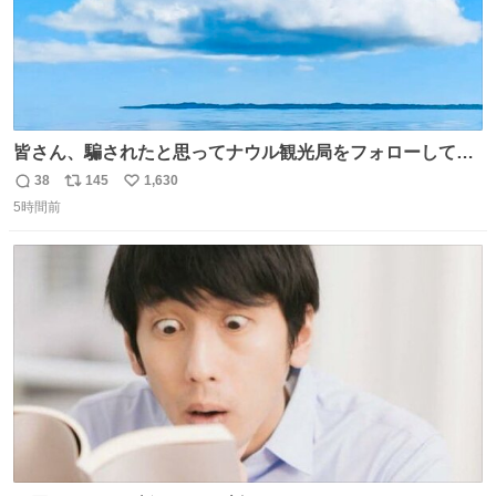
皆さん、騙されたと思ってナウル観光局をフォローしてみ
てください。たまに海とか島とかわけわからん画像が流れ
38
145
1,630
返
リ
い
てくるだけで、特に何も起こりません。
5時間前
信
ポ
い
数
ス
ね
ト
数
数