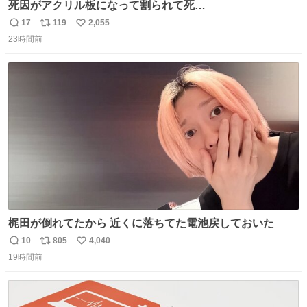
死因がアクリル板になって割られて死
亡……………！？！？
17
119
2,055
返
リ
い
23時間前
信
ポ
い
数
ス
ね
ト
数
数
梶田が倒れてたから 近くに落ちてた電池戻しておいた
10
805
4,040
返
リ
い
19時間前
信
ポ
い
数
ス
ね
ト
数
数