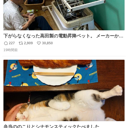
下がらなくなった高田製の電動昇降ベット。 メーカーから
は、完全に見放されたんですが、 見事に85歳の父が治しま
227
2,909
30,850
返
リ
い
した。 うちの父は、トヨタカローラのボディをオート生産
19時間前
信
ポ
い
する、工業ロボットの製作者なんですが、 父が電動ベット
数
ス
ね
の配線をハンダで修理している横で、
ト
数
数
弁当ののこりとシナモンスティックたべました