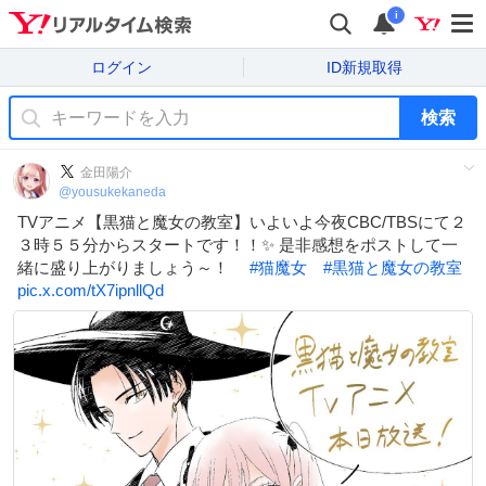
i
ログイン
ID新規取得
検索
金田陽介
@
yousukekaneda
TVアニメ【黒猫と魔女の教室】いよいよ今夜CBC/TBSにて２
３時５５分からスタートです！！✨ 是非感想をポストして一
緒に盛り上がりましょう～！
#
猫魔女
#
黒猫と魔女の教室
pic.x.com/tX7ipnllQd