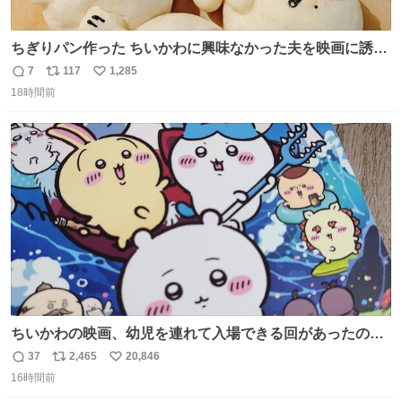
ちぎりパン作った ちいかわに興味なかった夫を映画に誘い
出すことに成功したからさァ、永遠のいのち食べさせてか
7
117
1,285
返
リ
い
ら観に行くねッ🎫
18時間前
信
ポ
い
数
ス
ね
ト
数
数
ちいかわの映画、幼児を連れて入場できる回があったので
子どもを連れて観てきたんですけど、セイレーンの登場シ
37
2,465
20,846
返
リ
い
ーンで場内のベビーが一斉に泣き出してたのがとてもよい
16時間前
信
ポ
い
映画体験でした。