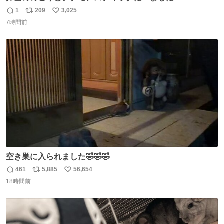
1
209
3,025
返
リ
い
7時間前
信
ポ
い
数
ス
ね
ト
数
数
空き巣に入られました🤣🤣🤣
461
5,885
56,654
返
リ
い
18時間前
信
ポ
い
数
ス
ね
ト
数
数