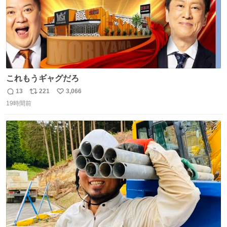
これもうギャグだろ
13
221
3,066
返
リ
い
19時間前
信
ポ
い
数
ス
ね
ト
数
数