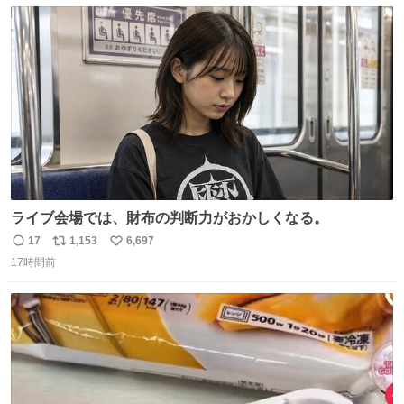
数
ス
ね
ト
数
数
ライブ会場では、財布の判断力がおかしくなる。
17
1,153
6,697
返
リ
い
17時間前
信
ポ
い
数
ス
ね
ト
数
数