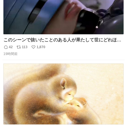
このシーンで抜いたことのある人が果たして世にどれほど
いることか このアカウントに辿り着いた皆さんとは、ロボ
42
113
1,870
返
リ
い
コップ2についてこれからもぜひ語り合っていきたい
19時間前
信
ポ
い
数
ス
ね
ト
数
数