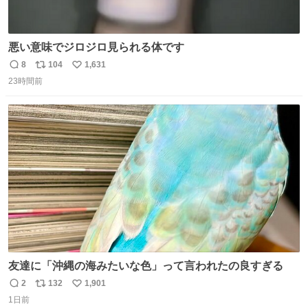
悪い意味でジロジロ見られる体です
8
104
1,631
返
リ
い
23時間前
信
ポ
い
数
ス
ね
ト
数
数
友達に「沖縄の海みたいな色」って言われたの良すぎる
2
132
1,901
返
リ
い
1日前
信
ポ
い