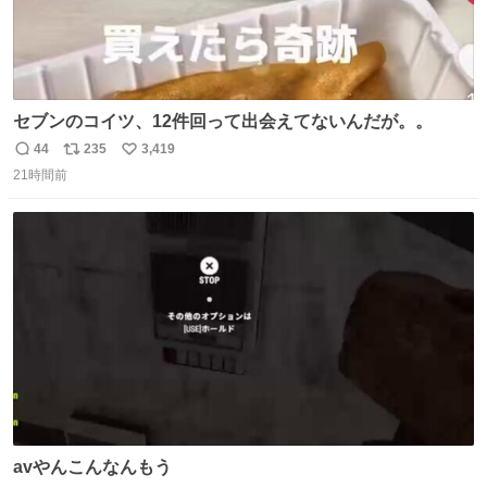
セブンのコイツ、12件回って出会えてないんだが。。
44
235
3,419
返
リ
い
21時間前
信
ポ
い
数
ス
ね
ト
数
数
avやんこんなんもう