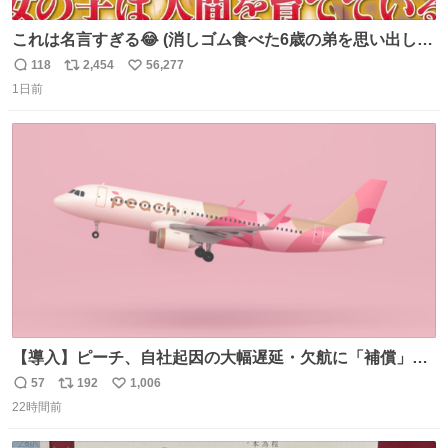
これは名言すぎる😂 (消しゴム食べた6歳の弟を思い出しな
がら)
118
2,454
56,277
返
リ
い
1日前
信
ポ
い
数
ス
ね
ト
数
数
【導入】ピーチ、自社起因の大幅遅延・欠航に「補償」開
始へ news.livedoor.com/article/detail… 同社に起因する理
57
192
1,006
返
リ
い
由によって大幅遅延や欠航が発生した場合、乗客が負担し
22時間前
信
ポ
い
た宿泊費や交通費を、領収書の事後申請に基づき、国内線
数
ス
ね