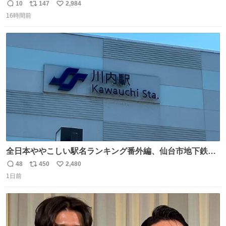
10
147
2,984
返
リ
い
16時間前
信
ポ
い
数
ス
ね
ト
数
数
全日本ややこしい駅名ランキング番外編、仙台市地下鉄川
内駅
48
450
2,480
返
リ
い
1日前
信
ポ
い
数
ス
ね
ト
数
数