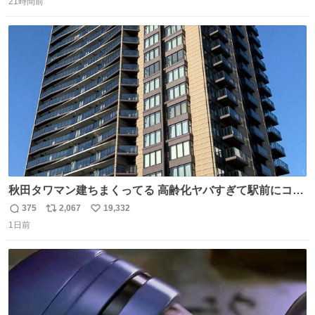
21時間前
信
ポ
い
数
ス
ね
ト
数
数
秋田タワマン建ちまくってる 高齢化ヤバすぎて駅前にコン
パクトシティつくって高齢者を住ませる考えらしい 病院も
375
2,067
19,332
返
リ
い
全部駅前にある
1日前
信
ポ
い
数
ス
ね
ト
数
数