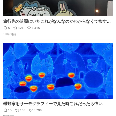
旅行先の暗闇にいたこれがなんなのかわからなくて怖すぎ
た 子どもたちも怖がりまくってた👻 ちいかわってこういう
5
121
1,415
返
リ
い
感じのお話なんですか…？
19時間前
信
ポ
い
数
ス
ね
ト
数
数
磯野家をサーモグラフィーで見た時これだったら怖い
15
100
3,796
返
リ
い