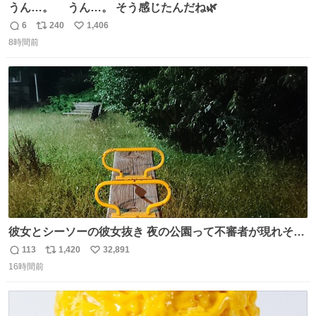
うん…。 うん…。 そう感じたんだね🌿
6
240
1,406
返
リ
い
8時間前
信
ポ
い
数
ス
ね
ト
数
数
彼女とシーソーの彼女抜き 夜の公園って不審者が現れそう
で怖いんだよな
113
1,420
32,891
返
リ
い
16時間前
信
ポ
い
数
ス
ね
ト
数
数