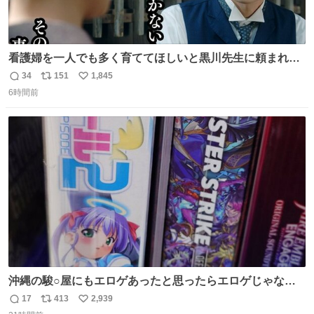
看護婦を一人でも多く育ててほしいと黒川先生に頼まれ、
１年間だけ黒川病院で働くことにしたりん。 直美はその１
34
151
1,845
返
リ
い
年間で恵風看護婦会を立て直すと話しました。 👇このシー
6時間前
信
ポ
い
ンをぜひ本編で web.nhk/tv/an/kazekaor… #朝ドラ #風薫
数
ス
ね
る 見上愛 上坂樹里 平埜生成
ト
数
数
沖縄の駿○屋にもエロゲあったと思ったらエロゲじゃなか
った
17
413
2,939
返
リ
い