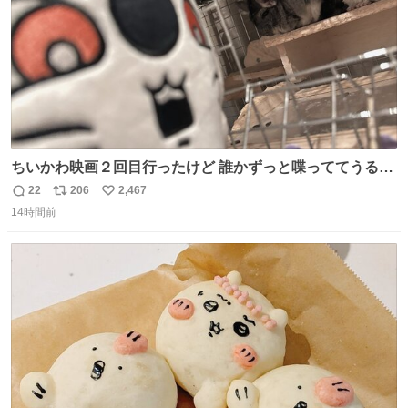
ちいかわ映画２回目行ったけど 誰かずっと喋っててうるさ
かった 許せねえ
22
206
2,467
返
リ
い
14時間前
信
ポ
い
数
ス
ね
ト
数
数