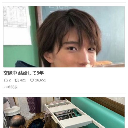
ださい！
数
ス
ね
ト
数
数
交際中 結婚して5年
2
421
16,651
返
リ
い
22時間前
信
ポ
い
数
ス
ね
ト
数
数