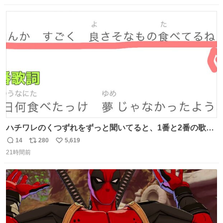
数
ス
ね
ト
数
数
ハチワレのくつずれをずっと聞いてると、1番と2番の歌詞
のこの赤線の部分、本来なら絶対逆の方が歌詞の意味合っ
14
280
5,619
返
リ
い
てるのに急に話変えてるよねw晴れだっけ？雨だっけ？っ
21時間前
信
ポ
い
て言ってるのに急に食べ物の話になったり何食べたっけ？
数
ス
ね
って言ってるのに急に天気の話になったりとかwでもそこ
ト
数
数
がハチワレらしい！！