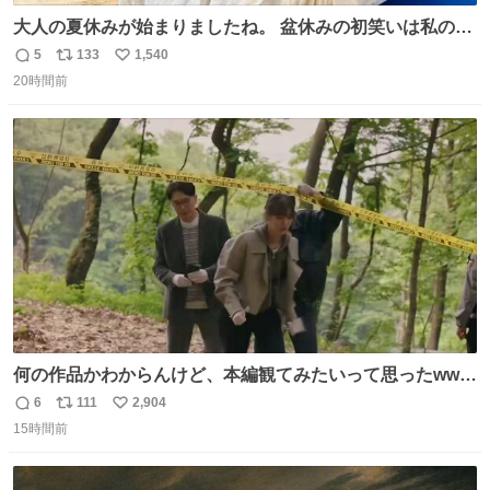
大人の夏休みが始まりましたね。 盆休みの初笑いは私の現
場コスプレ マスターイーでお願いします！！
5
133
1,540
返
リ
い
20時間前
信
ポ
い
数
ス
ね
ト
数
数
何の作品かわからんけど、本編観てみたいって思ったwww
韓ドラよね？
6
111
2,904
返
リ
い
15時間前
信
ポ
い
数
ス
ね
ト
数