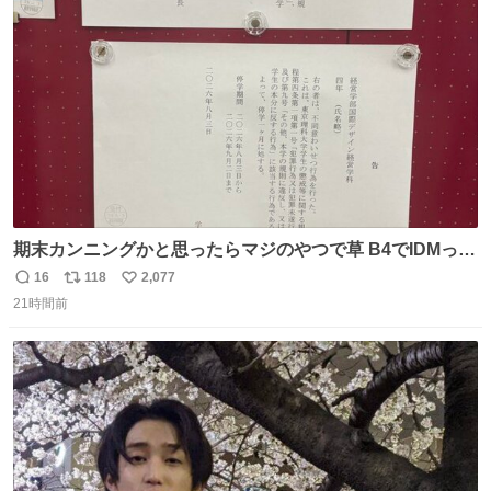
は1人あたり上限1万円、国際線は上限2万円まで支払う。
ト
数
数
期末カンニングかと思ったらマジのやつで草 B4でIDMって
ことはおそらく就職だし、内定取り消し？ それと夏休み期
16
118
2,077
返
リ
い
間の停学って無意味じゃね？
21時間前
信
ポ
い
数
ス
ね
ト
数
数