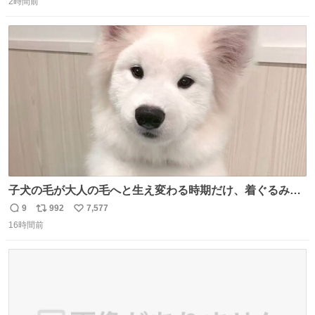
2時間前
信
ポ
い
数
ス
ね
ト
数
数
子犬の毛が大人の毛へと生え変わる時期だけ、着ぐるみを
着てるように見える良さがあります
9
992
7,577
返
リ
い
16時間前
信
ポ
い
数
ス
ね
ト
数
数