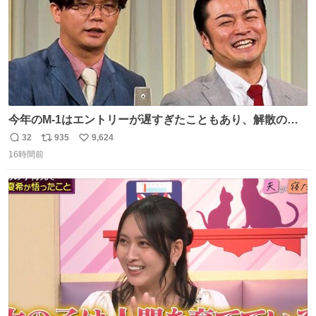
今年のM-1はエントリーが遅すぎたこともあり、解散の可
能性を作り出してからのスタート！！ 遅くなって申し訳な
32
935
9,624
返
リ
い
い🙏 エントリーナンバーは「GO!無策!」でかなり覚えやす
16時間前
信
ポ
い
い！応援をお願いすることになりそう！！
数
ス
ね
ト
数
数