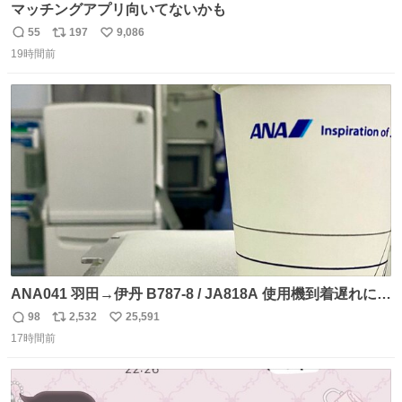
マッチングアプリ向いてないかも
55
197
9,086
返
リ
い
19時間前
信
ポ
い
数
ス
ね
ト
数
数
ANA041 羽田→伊丹 B787-8 / JA818A 使用機到着遅れにつ
き 「安全に支障ない範囲で1分1秒でも遅延回復に努めてお
98
2,532
25,591
返
リ
い
ります」と機長の気合い十分！ が、フライトは順調に進み
17時間前
信
ポ
い
すぎ… 「飛ばしすぎたせいか現在奈良県上空での待機を命
数
ス
ね
じられております」 でコンソメスープ吹き出しそうになり
ト
数
数
ましたw