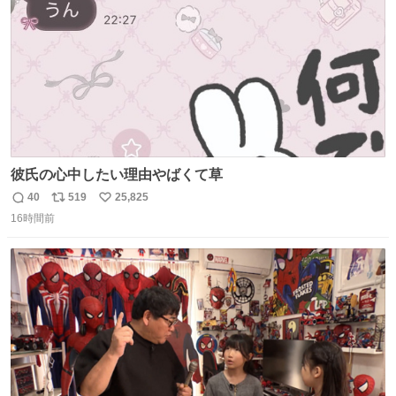
彼氏の心中したい理由やばくて草
40
519
25,825
返
リ
い
16時間前
信
ポ
い
数
ス
ね
ト
数
数