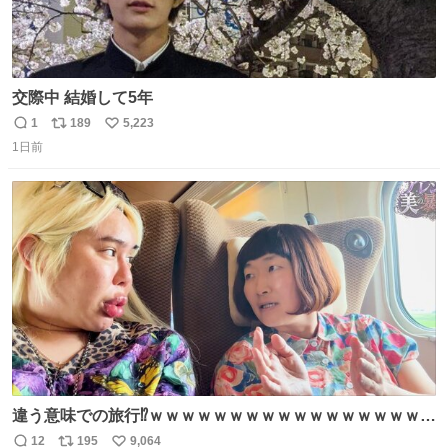
交際中 結婚して5年
1
189
5,223
返
リ
い
1日前
信
ポ
い
数
ス
ね
ト
数
数
違う意味での旅行⁉️ｗｗｗｗｗｗｗｗｗｗｗｗｗｗｗｗｗｗ
ｗ
12
195
9,064