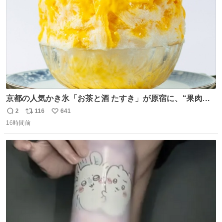
京都の人気かき氷「お茶と酒 たすき」が原宿に、“果肉た
っぷり”夏限定アップルマンゴー＆定番ほうじ茶みつ -
2
116
641
返
リ
い
fashion-press.net/news/149581
16時間前
信
ポ
い
数
ス
ね
ト
数
数