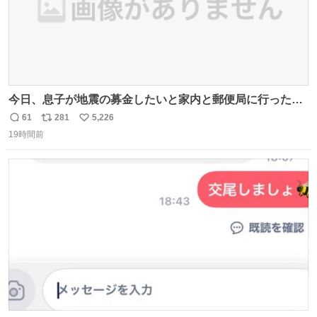
今日、息子が地震の募金したいと家内と郵便局に行ったみ
たいです。おもちゃとか買う選択肢もあったと思うけど、
61
281
5,226
返
リ
い
自分で貯めてた2万円を役に立てて欲しい、みんなも元気
19時間前
信
ポ
い
になって欲しいと。家内も一緒に募金したので、自分も何
数
ス
ね
かできたらなぁと思いました。
ト
数
数