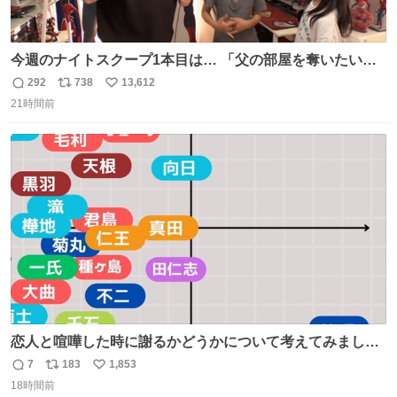
今週のナイトスクープ1本目は… 「父の部屋を奪いたい姉
妹」
292
738
13,612
返
リ
い
21時間前
信
ポ
い
数
ス
ね
ト
数
数
恋人と喧嘩した時に謝るかどうかについて考えてみました
💭 ▶︎自分から謝る or 悪くないなら謝らない ▶︎ねちねちす
7
183
1,853
返
リ
い
る or さっぱりしている 個人的見解です！色々と許してく
18時間前
信
ポ
い