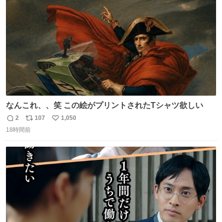
数
なんこれ、、笑 この絵がプリントされたTシャツ欲しい
2
107
1,050
返
リ
い
18時間前
信
ポ
い
数
ス
ね
ト
数
数