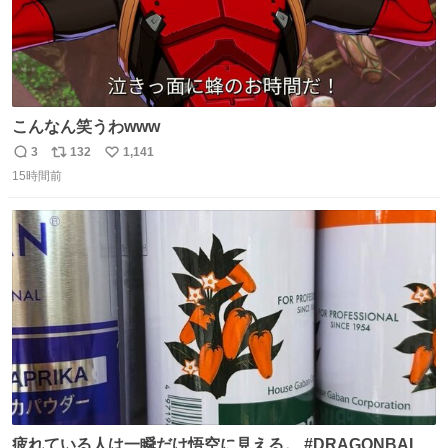
こんなん笑うわwww
3
132
1,141
返
リ
い
15時間前
信
ポ
い
数
ス
ね
ト
数
数
疲れている人は一瞬だけ悟空に見える。 #DRAGONBALL