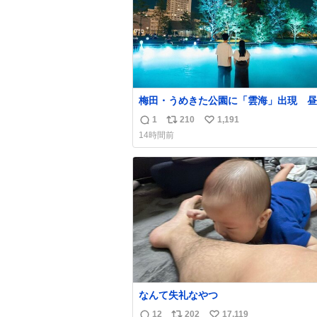
梅田・うめきた公園に「雲海」出現 昼
で異なる演出、昨年は50万人来場
1
210
1,191
返
リ
い
umeda.keizai.biz/headline/4657/
14時間前
信
ポ
い
数
ス
ね
ト
数
数
なんて失礼なやつ
12
202
17,119