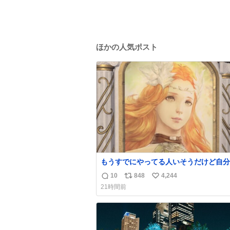
ほかの人気ポスト
もうすでにやってる人いそうだけど自分
で見かけてない
10
848
4,244
返
リ
い
21時間前
信
ポ
い
数
ス
ね
ト
数
数