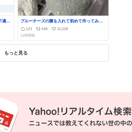
不適切
ブルーチーズの菌を入れて初めて作ってみた
チーズなんだけど 本能でちょっとヤバいと思
123
546
11,228
返
リ
い
っちゃう見た目だな
12時間前
た駅
信
ポ
い
「第
数
ス
ね
不正
ト
数
もっと見る
実
数