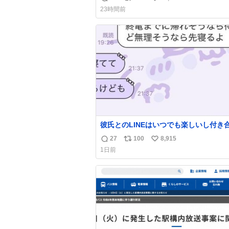
返
リ
い
23時間前
信
ポ
い
数
ス
ね
ト
数
数
彼氏とのLINEはいつでも楽しいし付き
ての頃の嬉しかったLINEは無限にあるけ
27
100
8,915
返
リ
い
棲前は1日で各50通くらい送りあってた
1日前
近嬉しかったのはこれ
信
ポ
い
数
ス
ね
ト
数
数