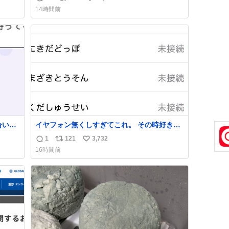
返
リ
い
14時間前
信
ポ
い
数
ス
ね
ト
数
数
合いた
イヤフォン無くしすぎてこれ。 その時好きだ
ど(同
った男のセコムの名前にしてる
1
121
3,732
返
リ
い
し)最
16時間前
信
ポ
い
数
ス
ね
ト
数
数