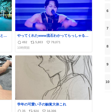
6
7
と夜
やってくれたwww流石わかってらっしゃる🤣
🤣🤣 #Mステ #西川貴教
492
5,803
79,071
返
リ
い
8
10時間前
信
ポ
い
数
ス
ね
ト
数
9
数
10
学年の可愛い子の触覚大体これ
35
924
34,306