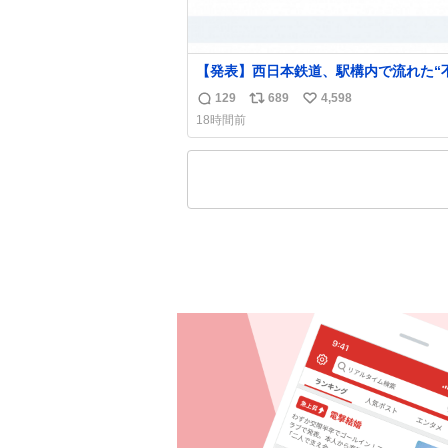
【発表】西日本鉄道、駅構内で流れた“
音声”に声明「被害届も検討」
129
689
4,598
返
リ
い
news.livedoor.com/article/detail… 4日に西
18時間前
鉄福岡（天神）駅および薬院駅で発生し
信
ポ
い
構内放送事案について声明を公表した。
数
ス
ね
三者によって駅構内放送設備に外部から
ト
数
に音声が流された可能性も含めて確認を
数
施」と説明した。