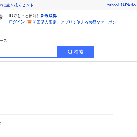
Yahoo! JAPAN
ヘ
トクに生き抜くヒント
IDでもっと便利に
新規取得
ログイン
初回購入限定、アプリで使えるお得なクーポン
ース
検索
た。