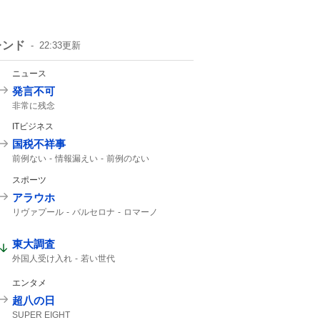
レンド
22:33
更新
ニュース
発言不可
非常に残念
ITビジネス
国税不祥事
前例ない
情報漏えい
前例のない
スポーツ
アラウホ
リヴァプール
バルセロナ
ロマーノ
HERE WE GO
東大調査
外国人受け入れ
若い世代
エンタメ
超八の日
SUPER EIGHT