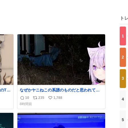
ト
1
2
3
のTL
なぜかヤニねこの系譜のものだと思われてい
るおかゆん #生おかゆ
10
235
1,788
4
返
リ
い
8時間前
信
ポ
い
数
ス
ね
ト
数
5
数