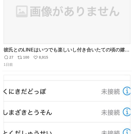
彼氏とのLINEはいつでも楽しいし付き合いたての頃の嬉し
かったLINEは無限にあるけど(同棲前は1日で各50通くらい
27
100
8,915
返
リ
い
送りあってたし)最近嬉しかったのはこれ
1日前
信
ポ
い
数
ス
ね
ト
数
数