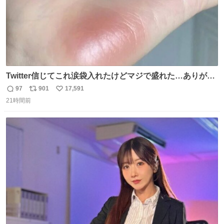
Twitter信じてこれ涙袋入れたけどマジで盛れた…ありがと
う…
97
901
17,591
返
リ
い
21時間前
信
ポ
い
数
ス
ね
ト
数
数