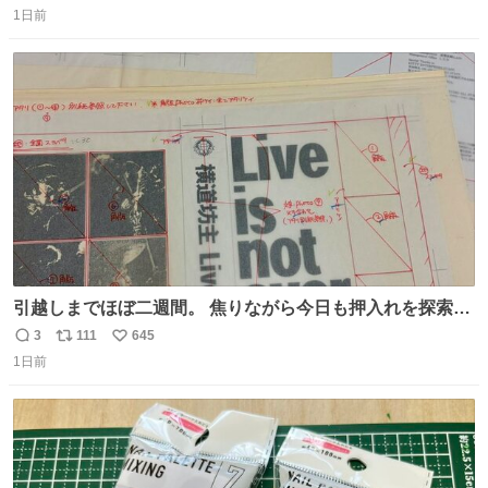
事に友人との再会を果たすことが出来るでしょうか…⁉️😳
1日前
信
ポ
い
💧 #田舎者あるある #秋田犬のいる暮らし #明日に続く
数
ス
ね
ト
数
数
引越しまでほぼ二週間。 焦りながら今日も押入れを探索。
もう絶対に要らないんだけど捨てられないものが後から後
3
111
645
返
リ
い
から出てくる。 その代表が版下。 若いデザイナーは見たこ
1日前
信
ポ
い
ともあるまい。
数
ス
ね
ト
数
数