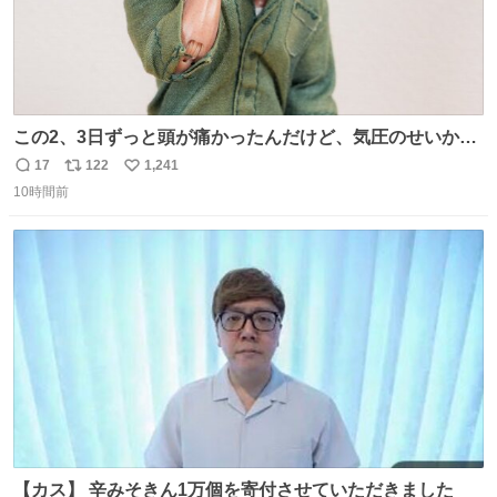
この2、3日ずっと頭が痛かったんだけど、気圧のせいかし
ら…
17
122
1,241
返
リ
い
10時間前
信
ポ
い
数
ス
ね
ト
数
数
【カス】 辛みそきん1万個を寄付させていただきました