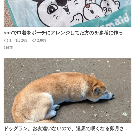
snsで巾着をポーチにアレンジしてた方のを参考に作って
みました🧵 裁縫は得意でないので、ザクザクの目測で縫い
1
268
2,809
返
リ
い
ましたので悪しからず🙏🏻 裏地は人魚のウロコ風な柄にし
1日前
信
ポ
い
てみたらめっちゃ良き☺️ 島二郎とちいかわチャームもお気
数
ス
ね
に入り⭐️
ト
数
数
ドッグラン。お友達いないので、退屈で眠くなる卯月さ