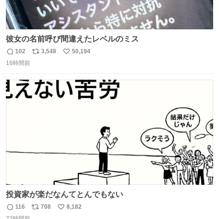
彼女の名前呼び間違えたレベルのミス
102
3,548
50,194
返
リ
い
16時間前
信
ポ
い
数
ス
ね
ト
数
数
投資家が楽だなんてとんでもない
116
708
8,182
返
リ
い
22時間前