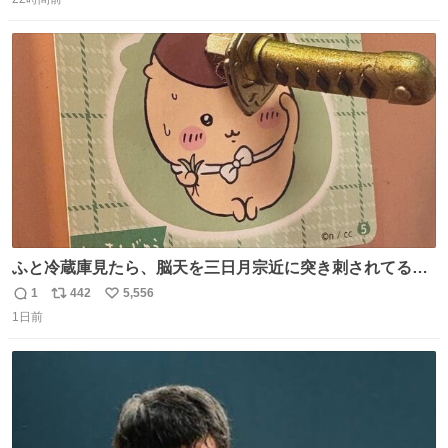
信
ポ
い
数
ス
ね
ト
数
数
ふと冷蔵庫見たら、脳天を三日月宗近に突き刺されてるく
りまんじゅうパイセンが
1
442
5,556
返
リ
い
1日前
信
ポ
い
数
ス
ね
ト
数
数