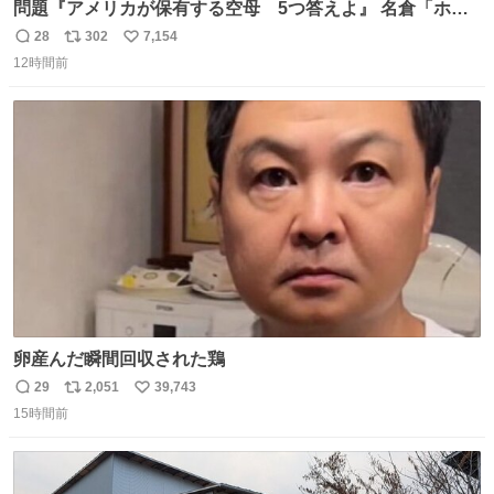
問題『アメリカが保有する空母 5つ答えよ』 名倉「ホン
マごめん、日本」
28
302
7,154
返
リ
い
12時間前
信
ポ
い
数
ス
ね
ト
数
数
卵産んだ瞬間回収された鶏
29
2,051
39,743
返
リ
い
15時間前
信
ポ
い
数
ス
ね
ト
数
数