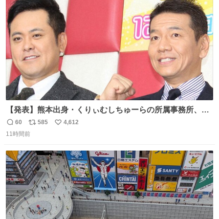
ト
数
数
【発表】熊本出身・くりぃむしちゅーらの所属事務所、被
災地に義援金寄付 news.livedoor.com/article/detail… くり
60
585
4,612
返
リ
い
ぃむしちゅーやマツコ、有働由美子らが所属する芸能事務
11時間前
信
ポ
い
所「チャッターボックス」が7日、公式サイトを更新。熊
数
ス
ね
本地震の被災地支援のため義援金を寄付したことを公表し
ト
数
数
た。