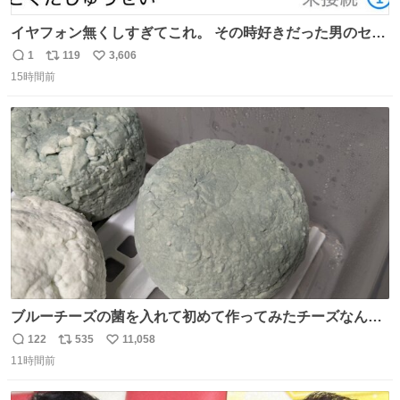
イヤフォン無くしすぎてこれ。 その時好きだった男のセコ
ムの名前にしてる
1
119
3,606
返
リ
い
15時間前
信
ポ
い
数
ス
ね
ト
数
数
ブルーチーズの菌を入れて初めて作ってみたチーズなんだ
けど 本能でちょっとヤバいと思っちゃう見た目だな
122
535
11,058
返
リ
い
11時間前
信
ポ
い
数
ス
ね