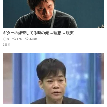
ギターの練習してる時の俺 ←理想 →現実
9
175
4,359
返
リ
い
1日前
信
ポ
い
数
ス
ね
ト
数
数