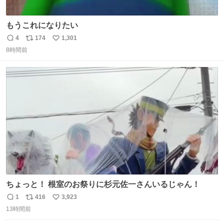
もうこれになりたい
4
174
1,301
返
リ
い
8時間前
信
ポ
い
数
ス
ね
ト
数
数
ちょっと！ 根室のお祭りに杉元佐一さんいるじゃん！
1
416
3,923
返
リ
い
13時間前
信
ポ
い
数
ス
ね