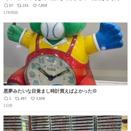
57
151
7,859
返
リ
い
17時間前
信
ポ
い
数
ス
ね
ト
数
数
悪夢みたいな目覚まし時計買えばよかった⚾
1
467
3,508
返
リ
い
1日前
信
ポ
い
数
ス
ね
ト
数
数