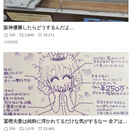
阪神優勝したらどうするんだよ…
145
2,840
35,371
返
リ
い
16時間前
信
ポ
い
数
ス
ね
ト
数
数
冨樫夫妻は純粋に浮かれてるだけな気がするな〜 全アはこ
こに自分の市場価値的なものを上乗せするので、 すっぴん
258
1,070
23,465
返
リ
い