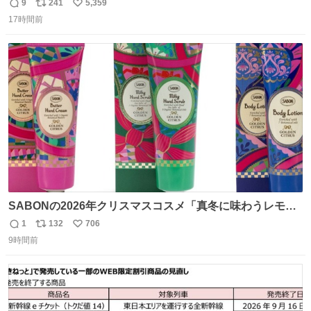
ん。 #柴犬卯月
9
241
5,359
返
リ
い
17時間前
信
ポ
い
数
ス
ね
ト
数
数
SABONの2026年クリスマスコスメ「真冬に味わうレモン
ティーの香り」限定ボディスクラブ＆バスオイルなど -
1
132
706
返
リ
い
fashion-press.net/news/149659
9時間前
信
ポ
い
数
ス
ね
ト
数
数