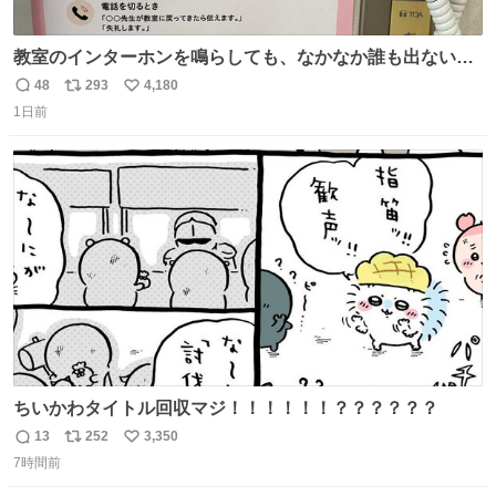
教室のインターホンを鳴らしても、なかなか誰も出ないこ
とがあります…。 もしかすると「電話の出方」に困ってい
48
293
4,180
返
リ
い
るのかもしれません。 そこで「何を話せばいいか」が見え
1日前
信
ポ
い
る手引きを用意して、安心して電話に出られるようにしま
数
ス
ね
す。 インターホンの応対も大切なコミュニケーションの学
ト
数
数
びです。
ちいかわタイトル回収マジ！！！！！！？？？？？？
13
252
3,350
返
リ
い
7時間前
信
ポ
い
数
ス
ね