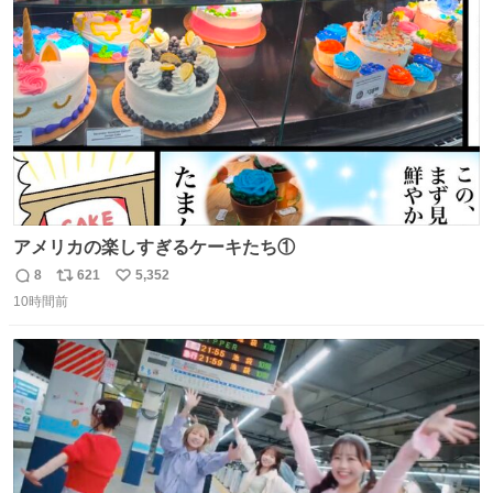
ト
数
数
アメリカの楽しすぎるケーキたち①
8
621
5,352
返
リ
い
10時間前
信
ポ
い
数
ス
ね
ト
数
数