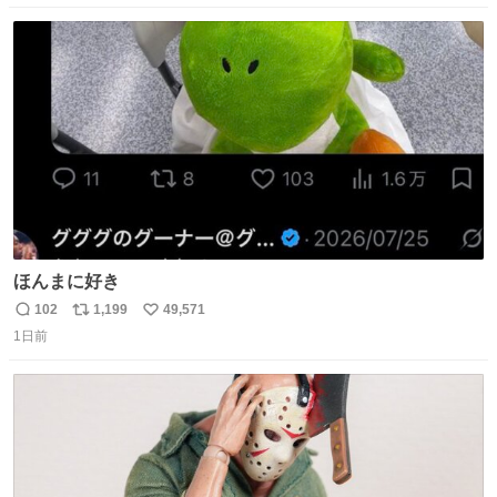
数
ス
ね
ト
数
数
ほんまに好き
102
1,199
49,571
返
リ
い
1日前
信
ポ
い
数
ス
ね
ト
数
数