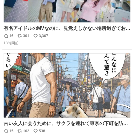
有名アイドルのMVなのに、見覚えしかない場所過ぎておも
ろいな
16
301
3,367
返
リ
い
18時間前
信
ポ
い
数
ス
ね
ト
数
数
古い友人に会うために、サクラを連れて東京の下町を訪れ
た昌兵衛さん✨田舎とのギャップに驚きつつ、果たして無
15
102
538
返
リ
い