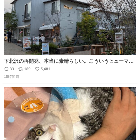
下北沢の再開発、本当に素晴らしい。こういうヒューマン
スケールの開発がいいんだよ。
33
189
5,481
返
リ
い
18時間前
信
ポ
い
数
ス
ね
ト
数
数