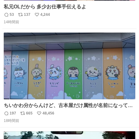
私元OLだから 多少お仕事手伝えるよ
53
137
4,244
返
リ
い
14時間前
信
ポ
い
数
ス
ね
ト
数
数
ちいかわ分からんけど、古本屋だけ属性が名前になってる
のはどういうこと？
197
665
48,456
返
リ
い
18時間前
信
ポ
い
数
ス
ね
ト
数