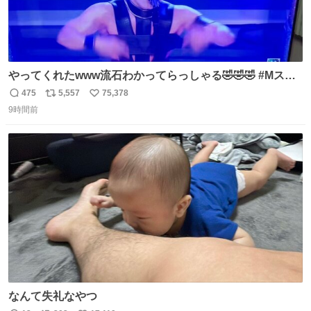
やってくれたwww流石わかってらっしゃる🤣🤣🤣 #Mステ
#西川貴教
475
5,557
75,378
返
リ
い
9時間前
信
ポ
い
数
ス
ね
ト
数
数
なんて失礼なやつ