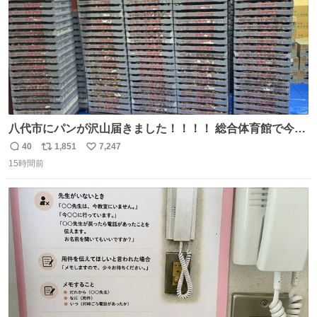
八代市にパンが沢山届きました！！！！ 総合体育館で今配
ってるそうなので、是非取りに行けそうな方は行ってみて
40
1,851
7,247
返
リ
い
ください💪
15時間前
信
ポ
い
数
ス
ね
ト
数
数