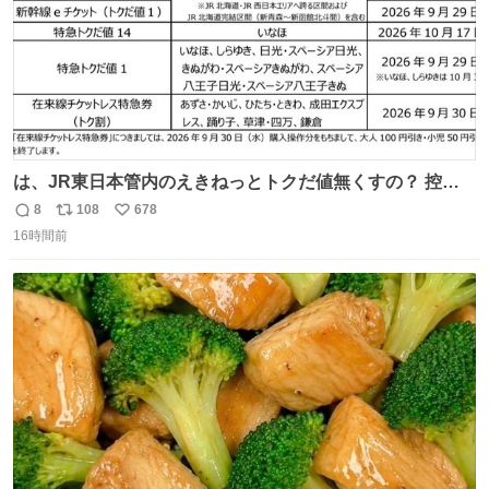
は、JR東日本管内のえきねっとトクだ値無くすの？ 控え
めに言ってクソすぎんか？
8
108
678
返
リ
い
16時間前
信
ポ
い
数
ス
ね
ト
数
数