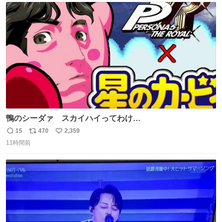
ト
数
数
鴨のシーダァ スカイハイってわけ
youtu.be/QbctcHorQyA
15
470
2,359
返
リ
い
11時間前
信
ポ
い
数
ス
ね
ト
数
数