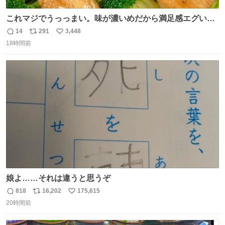
これマジでうっっまい。味が濃いめだから満足感エグいし
1週間で3キロ痩せた😭
14
291
3,448
返
リ
い
18時間前
信
ポ
い
数
ス
ね
ト
数
数
娘よ……それは違うと思うぞ
818
16,202
175,615
返
リ
い
20時間前
信
ポ
い
数
ス
ね