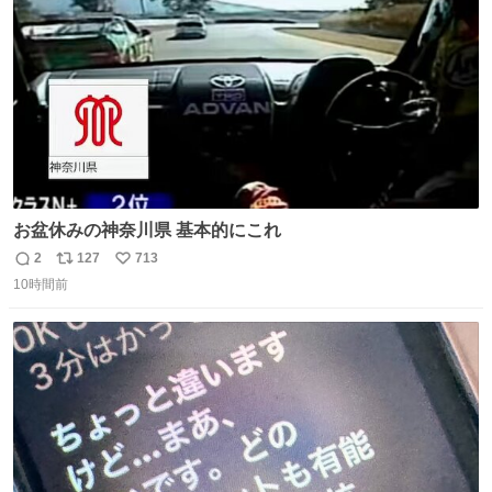
数
お盆休みの神奈川県 基本的にこれ
2
127
713
返
リ
い
10時間前
信
ポ
い
数
ス
ね
ト
数
数