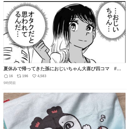
ト
数
数
夏休みで帰ってきた孫におじいちゃん大喜び四コマ #四
コマ漫画 #Web漫画 #漫画が読めるハッシュタグ
16
196
4,583
返
リ
い
9時間前
信
ポ
い
数
ス
ね
ト
数
数