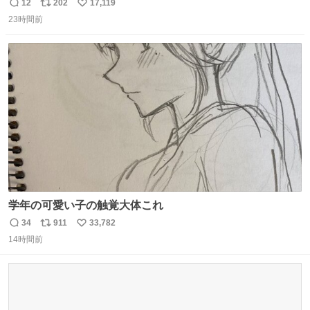
12
202
17,119
返
リ
い
23時間前
信
ポ
い
数
ス
ね
ト
数
数
学年の可愛い子の触覚大体これ
34
911
33,782
返
リ
い
14時間前
信
ポ
い
数
ス
ね
ト
数
数