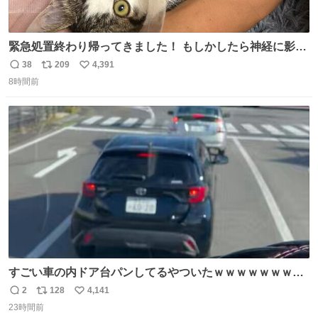
緊急処置終わり帰ってきました！ もしかしたら神経に影響
も出ているのかもと、、その影響で出にくいのもあるかも
38
209
4,391
返
リ
い
との事 内臓エコーもしてみると少し動きが弱いのかもなぁ
8時間前
信
ポ
い
と先生が言っておりました。 明日また病院です！ 帰ってき
数
ス
ね
て弟にぐるぐる言いながら甘えん坊してました☺️
ト
数
数
すごい車の内ドア台パンしてるやついたｗｗｗｗｗｗｗｗ
ｗｗｗｗｗｗ
2
128
4,141
返
リ
い
23時間前
信
ポ
い