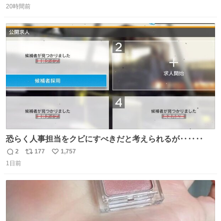
＆寝起きのボサボサ頭でも「今日も可愛いね」が止まらな
20時間前
信
ポ
い
い。放っておくと永遠に髪撫でてきて作業進まない()
数
ス
ね
156cm40kg、年中日焼け止めとお友達の私より綺麗な手や
ト
数
数
めてもろて とか言う
恐らく人事担当をクビにすべきだと考えられるが‥‥‥
2
177
1,757
返
リ
い
1日前
信
ポ
い
数
ス
ね
ト
数
数