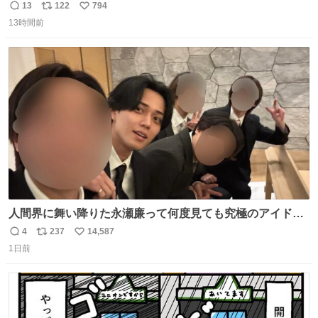
13
122
794
返
リ
い
13時間前
信
ポ
い
数
ス
ね
ト
数
数
人間界に舞い降りた永瀬廉って何度見ても究極のアイドル
過ぎてずっと味する。美味い。
4
237
14,587
返
リ
い
1日前
信
ポ
い
数
ス
ね
ト
数
数