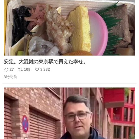
安定。大混雑の東京駅で買えた幸せ。
27
109
3,332
返
リ
い
8時間前
信
ポ
い
数
ス
ね
ト
数
数