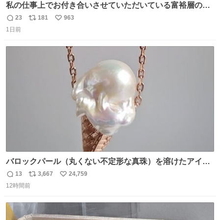
私の仕事上でお付き合いさせていただいている富裕層の社
長さん達は、こんな事しない。 こんな自慢は一切しない
23
181
963
返
リ
い
し、なんなら表に出てこない。 自分に自信がない半端モン
1日前
信
ポ
い
はブランドで自分を飾りキラキラ自慢をする。 #折田楓
数
ス
ね
#merchu
ト
数
数
バロックパール（丸くない不定形な真珠）を溶けたアイス
や飴玉、雲、アヒルに見立ててジュエリーデザイナー、
13
3,667
24,759
返
リ
い
Ben Choi 蔡俊文さんの作品。
12時間前
信
ポ
い
instagram.com/bcjoaillerie/
数
ス
ね
ト
数
数