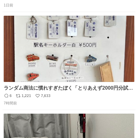
返
リ
い
1日前
信
ポ
い
数
ス
ね
ト
数
数
ランダム商法に慣れすぎたぼく「とりあえず2000円分試し
てみるか…」 駅員さん「どれが欲しいの？」 ぼく「えっ
6
1,221
7,633
返
リ
い
良いんですか？」 駅員さん「何が…？？」 やっぱランダム
7時間前
信
ポ
い
って悪い文化だ
数
ス
ね
わ！！！！！！！！！！！！！！！！！！！！
ト
数
数