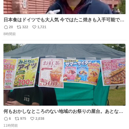
日本食はドイツでも大人気 今ではたこ焼きも入手可能です
が、🥑や🌽、ウィンナーや枝豆などが入っているオリジナ
20
322
1,721
返
リ
い
ルたこ焼きへと進化 大使館の広報課長ハインリッヒは、日
8時間前
信
ポ
い
本でたこ焼きに心奪われ、ベルリンにいたときには出店で
数
ス
ね
焼いてました👏（ええ笑顔や） #たこ焼きの日
ト
数
数
何もおかしなところのない地域のお祭りの屋台。あとなん
か割と聞き馴染みのあるBGMが流れてます #関広見まつり
6
975
2,038
返
リ
い
#関広見まつり2026
11時間前
信
ポ
い