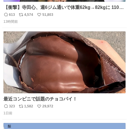
【衝撃】寺田心、週6ジム通いで体重62kg→82kgに 110kg
のベンチプレス持ち上げる姿披露
613
4,574
51,803
返
リ
い
news.livedoor.com/article/detail… 元々自重のみだった
13時間前
信
ポ
い
が、更に筋肉を大きくするためジム通いを開始。筋肉増量
数
ス
ね
のためおにぎり10個、ゼリー飲料3～4本、パスタと毎日4
ト
数
数
千kcalオーバーの食事を摂取し、増量したという。
最近コンビニで話題のチョコパイ！
323
1,582
29,972
返
リ
い
1日前
信
ポ
い
数
ス
ね
ト
数