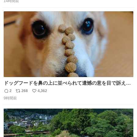
14時間前
信
ポ
い
数
ス
ね
ト
数
数
ドッグフードを鼻の上に並べられて遺憾の意を目で訴えて
くるコーギー
2
268
4,362
返
リ
い
9時間前
信
ポ
い
数
ス
ね
ト
数
数