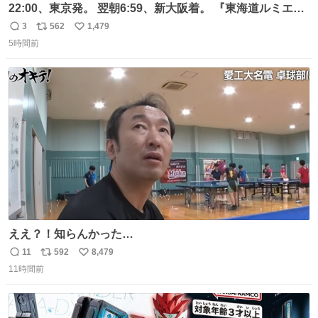
22:00、東京発。 翌朝6:59、新大阪着。 『東海道ルミエー
ルエクスプレス』が今夜、初運行！ 岐阜羽島駅で夜を越す
3
562
1,479
返
リ
い
東海道新幹線。寝台列車じゃないのに、朝まで新幹線とい
5時間前
信
ポ
い
う、なんだか特別体験😉 #TRAINTRIP #東海道ルミエール
数
ス
ね
エクスプレス
ト
数
数
ええ？！知らんかった…
11
592
8,479
返
リ
い
11時間前
信
ポ
い
数
ス
ね
ト
数