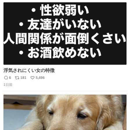
数
ス
ね
ト
数
数
浮気されにくい女の特徴
6
181
5,496
返
リ
い
1日前
信
ポ
い
数
ス
ね
ト
数
数