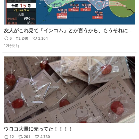
友人がこれ見て「インコム」とか言うから、もうそれにし
か見えなくなっちゃった。
6
240
1,104
返
リ
い
12時間前
信
ポ
い
数
ス
ね
ト
数
数
ウロコ大量に売ってた！！！！
12
201
4,730