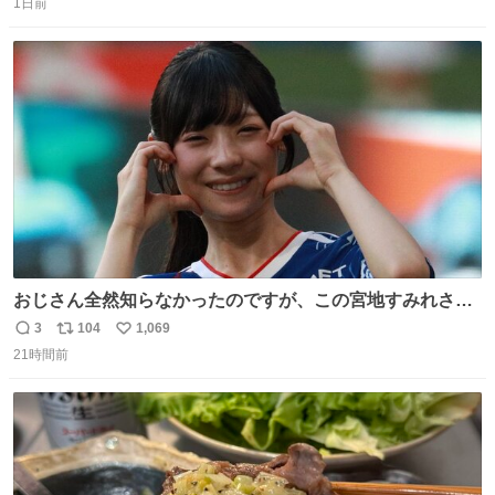
くなった人の一部を持ち帰っているような感覚になりまし
1日前
信
ポ
い
た。 勇気を出して口に入れたら、ハッカ味😳✨ #ポーラ美
数
ス
ね
術館
ト
数
数
おじさん全然知らなかったのですが、この宮地すみれさん
（日向坂46）はマリサポだったのですね。 カメラ目線でに
3
104
1,069
返
リ
い
っこりしていただいたので撮影したものの、全然誰だか知
21時間前
信
ポ
い
りませんでした。 マリサポらしいのでこれからは名前覚え
数
ス
ね
ます！！
ト
数
数