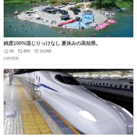
純度100%混じりっけなし 夏休みの高知県。
36
893
10,060
返
リ
い
14時間前
信
ポ
い
数
ス
ね
ト
数
数