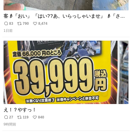
客👴「おい」 「はい??あ、いらっしゃいませ」 👴「さっ
きからずっと水出しっぱなしでもったいないだろ」 「静電
83
790
8,474
返
リ
い
気を逃がし、熱くなった地面の温度を下げ、引火事故の防
1日前
信
ポ
い
止の為必要な作業です」 👴「水不足の昨今にもったいない
数
ス
ね
ことをするな!!」 それでは歌います、聞いてください 「井
ト
数
数
戸水」
え！？やすっ！
27
119
840
返
リ
い
9時間前
信
ポ
い