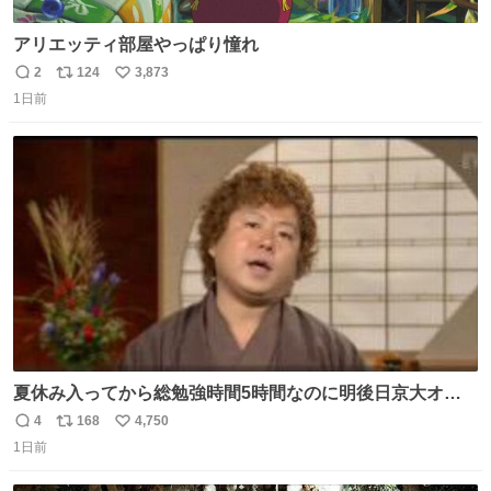
アリエッティ部屋やっぱり憧れ
2
124
3,873
返
リ
い
1日前
信
ポ
い
数
ス
ね
ト
数
数
夏休み入ってから総勉強時間5時間なのに明後日京大オー
プンで今これ
4
168
4,750
返
リ
い
1日前
信
ポ
い
数
ス
ね