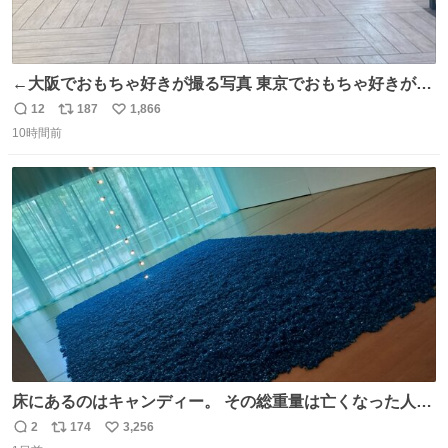
←大阪でおもちゃ好きが撮る写真 東京でおもちゃ好きが撮
る写真→
12
187
1,866
返
リ
い
10時間前
信
ポ
い
数
ス
ね
ト
数
数
床にあるのはキャンディー。 その総重量は亡くなった人と
同等の重さだそうです。 鑑賞者は一つ持ち帰れますが、亡
2
174
3,256
返
リ
い