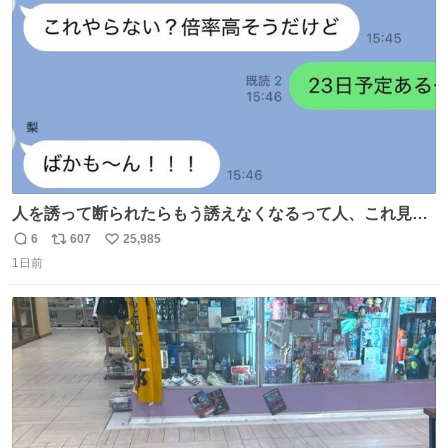
数
人を誘って断られたらもう誘えなくなるって人、これ見て
元気出してほしい
6
607
25,985
返
リ
い
1日前
信
ポ
い
数
ス
ね
ト
数
数