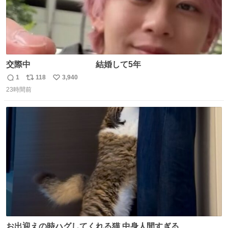
交際中 結婚して5年
1
118
3,940
返
リ
い
23時間前
信
ポ
い
数
ス
ね
ト
数
数
お出迎えの時ハグしてくれる猫 中身人間すぎる