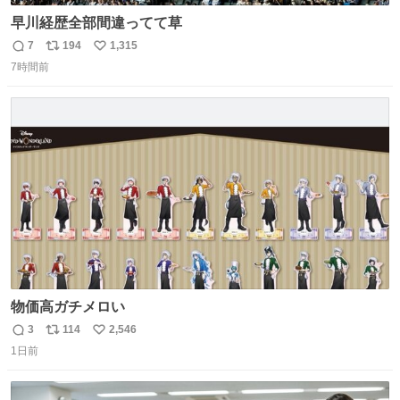
早川経歴全部間違ってて草
7
194
1,315
返
リ
い
7時間前
信
ポ
い
数
ス
ね
ト
数
数
物価高ガチメロい
3
114
2,546
返
リ
い
1日前
信
ポ
い
数
ス
ね
ト
数