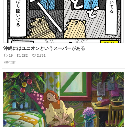
沖縄にはユニオンというスーパーがある
19
282
2,761
返
リ
い
7時間前
信
ポ
い
数
ス
ね
ト
数
数