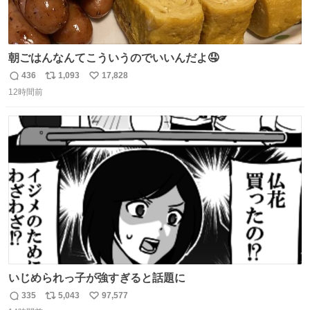
朝ごはんなんてこういうのでいいんだよ🤤
436
1,093
17,828
返
リ
い
12時間前
信
ポ
い
数
ス
ね
ト
数
数
いじめられっ子が強すぎると話題に
335
5,043
97,577
返
リ
い