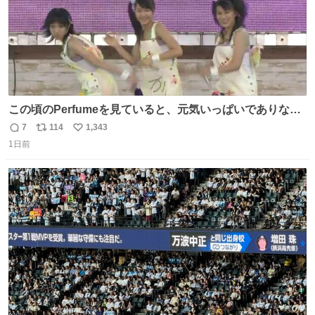
この頃のPerfumeを見ていると、元気いっぱいでありなが
ら決して感情に任せすぎることなく、しっかりと制御され
7
114
1,343
返
リ
い
たダンスであることに新鮮に驚く。3人のあげた足の向き
1日前
信
ポ
い
や角度とか本当に細かな部分まできっちりと揃っていてそ
数
ス
ね
こから積み重ねてきた努力や練習量が見て取れる…
ト
数
数