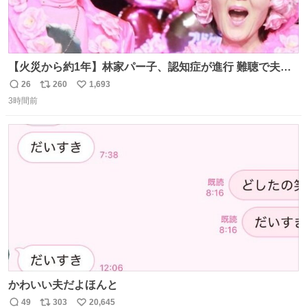
【火災から約1年】林家パー子、認知症が進行 難聴で夫・
ペーと「筆談」 news.livedoor.com/article/detail… パー子
26
260
1,693
返
リ
い
は以前からの難聴も悪化。大声での会話も通じないという
3時間前
信
ポ
い
が、ペーによると、「こっちが『バカか！』って言うとそ
数
ス
ね
れだけ分かる。『今なんて言った？』みたいな。始末が悪
ト
数
数
いんだ」と笑顔で語った。
かわいい夫だよほんと
49
303
20,645