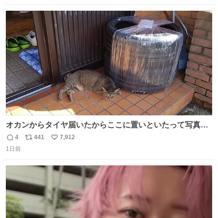
数
ス
ね
ト
数
数
オカンからタイヤ届いたからここに置いといたって写真送
られてきたけど明らかに猫が邪魔くさそうな顔してて草
4
441
7,912
返
リ
い
1日前
信
ポ
い
数
ス
ね
ト
数
数