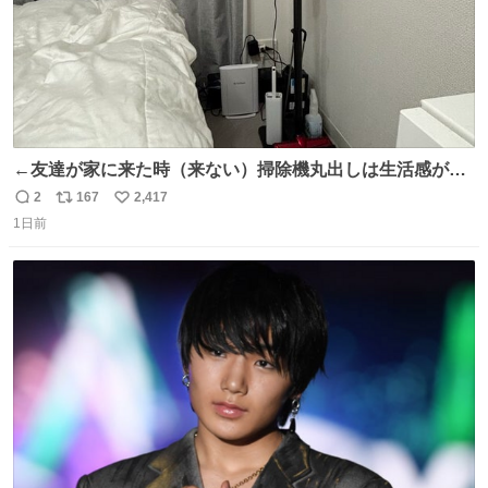
←友達が家に来た時（来ない）掃除機丸出しは生活感が出
てかっこ悪いなぁ →せや
2
167
2,417
返
リ
い
1日前
信
ポ
い
数
ス
ね
ト
数
数