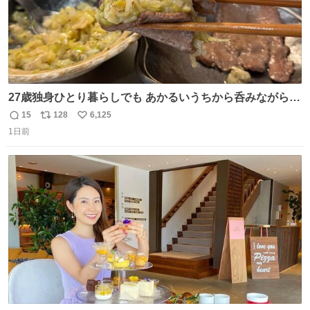
27歳独身ひとり暮らしでも あかるいうちから呑みながらキ
ッチンでひとり焼肉できてしあわせだもん՞ o̴̶̷̥ ̫ o̴̶̷̥ ՞
15
128
6,125
返
リ
い
1日前
信
ポ
い
数
ス
ね
ト
数
数