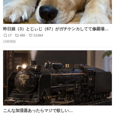
昨日娘（3）とじぃじ（67）がガチケンカしてて修羅場だ
ったんだけど、ふぉるては可能な限り平たくなってまし
17
480
13,064
返
リ
い
た。犬が1番空気読める。
15時間前
信
ポ
い
数
ス
ね
ト
数
数
こんな加湿器あったらマジで欲しい…