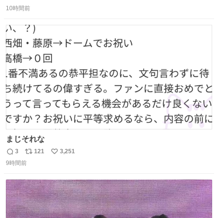
返
リ
い
10時間前
信
ポ
い
数
ス
ね
ト
数
数
まじそれな
3
121
3,251
返
リ
い
9時間前
信
ポ
い
数
ス
ね
ト
数
数