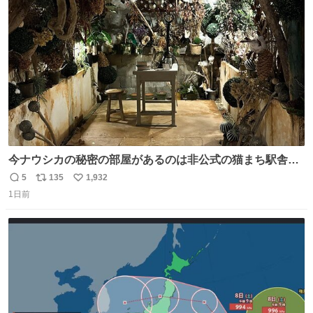
ト
数
数
今ナウシカの秘密の部屋があるのは非公式の猫まち駅舎だ
けだもんね。本物が欲しいね
5
135
1,932
返
リ
い
1日前
信
ポ
い
数
ス
ね
ト
数
数