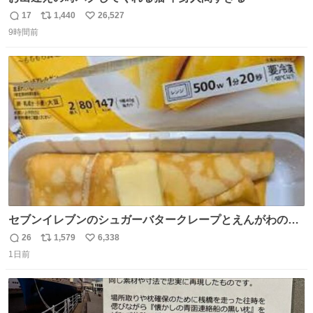
17
1,440
26,527
返
リ
い
9時間前
信
ポ
い
数
ス
ね
ト
数
数
セブンイレブンのシュガーバタークレープとえんがわの寿
司を探している人へ！ シュガーバタークレープは目黒、品
26
1,579
6,338
返
リ
い
川、蒲田、渋谷、川崎、横浜、鶴見、九州の一部エリア限
1日前
信
ポ
い
定商品で8月5日に発注が終了したため店舗に置いてあると
数
ス
ね
ころ少ないですが見つけたら即買いです🤩❣️
ト
数
数