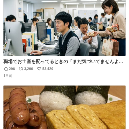
数
職場でお土産を配ってるときの「まだ気づいてませんよ」
的な演技が毎回シンドい。
296
3,290
53,420
返
リ
い
1日前
信
ポ
い
数
ス
ね
ト
数
数