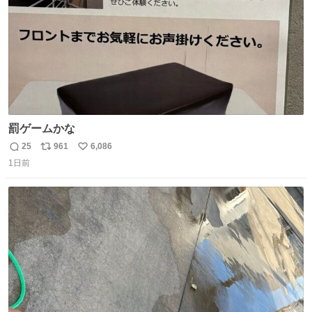
罰ゲームかな
25
961
6,086
返
リ
い
1日前
信
ポ
い
数
ス
ね
ト
数
数