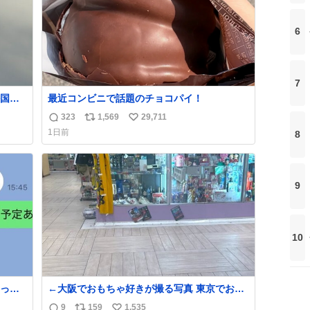
6
7
国人
最近コンビニで話題のチョコパイ！
323
1,569
29,711
返
リ
い
1日前
8
信
ポ
い
数
ス
ね
ト
数
数
9
10
って
←大阪でおもちゃ好きが撮る写真 東京でおも
ちゃ好きが撮る写真→
9
159
1,535