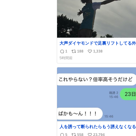
大声ダイヤモンドで足裏リフトしてる外
居て流石に時代はAKB48ですかと…
1
188
1,338
返
リ
い
5時間前
信
ポ
い
数
ス
ね
ト
数
数
人を誘って断られたらもう誘えなくなる
人、これ見て元気出してほしい
5
558
23,794