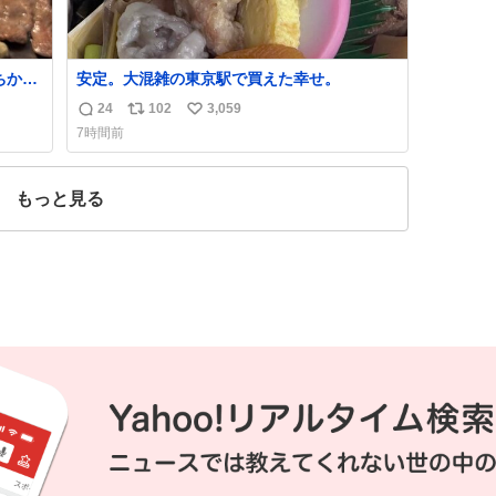
ちから
安定。大混雑の東京駅で買えた幸せ。
しあ
24
102
3,059
返
リ
い
7時間前
信
ポ
い
数
ス
ね
ト
数
もっと見る
数