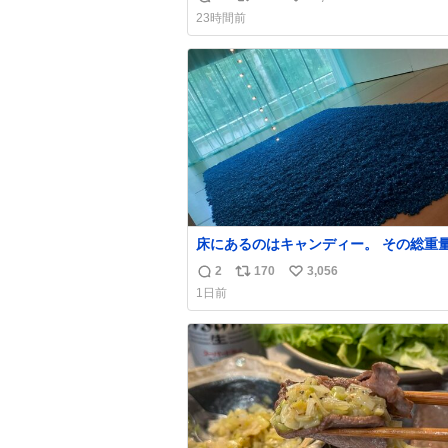
返
リ
い
23時間前
信
ポ
い
数
ス
ね
ト
数
数
床にあるのはキャンディー。 その総重
くなった人と同等の重さだそうです。 
2
170
3,056
返
リ
い
は一つ持ち帰れますが、亡くなった人の
1日前
を持ち帰っているような感覚になりまし
信
ポ
い
勇気を出して口に入れたら、ハッカ味😳
数
ス
ね
ーラ美術館
ト
数
数