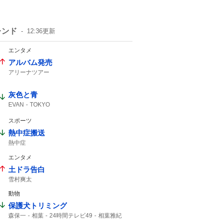
レンド
12:36
更新
エンタメ
アルバム発売
アリーナツアー
灰色と青
EVAN
TOKYO
スポーツ
熱中症搬送
熱中症
エンタメ
土ドラ告白
雪村爽太
動物
保護犬トリミング
森保一
相葉
24時間テレビ49
相葉雅紀