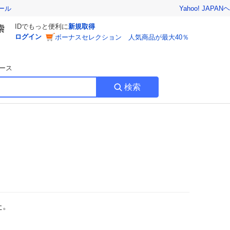
Yahoo! JAPAN
ヘ
ール
IDでもっと便利に
新規取得
ログイン
ボーナスセレクション 人気商品が最大40％
ース
検索
た。