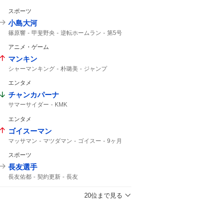
日本代表
24時間テレビ
スポーツ
小島大河
篠原響
甲斐野央
逆転ホームラン
第5号
ルーキー
ライオンズ
上がりすぎた
アニメ・ゲーム
ホームラン
5号
マンキン
シャーマンキング
朴璐美
ジャンプ
エンタメ
チャンカパーナ
サマーサイダー
KMK
エンタメ
ゴイスーマン
マッサマン
マツダマン
ゴイスー
9ヶ月
スポーツ
長友選手
長友佑都
契約更新
長友
20位まで見る