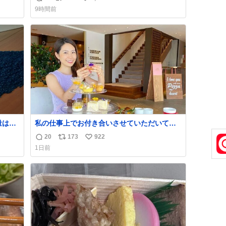
返
リ
い
9時間前
信
ポ
い
数
ス
ね
ト
数
数
量は亡
私の仕事上でお付き合いさせていただいてい
鑑賞者
る富裕層の社長さん達は、こんな事しない。
20
173
922
返
リ
い
一部
こんな自慢は一切しないし、なんなら表に出
1日前
た。
てこない。 自分に自信がない半端モンはブラ
信
ポ
い
✨ #ポ
ンドで自分を飾りキラキラ自慢をする。 #折
数
ス
ね
田楓 #merchu
ト
数
数