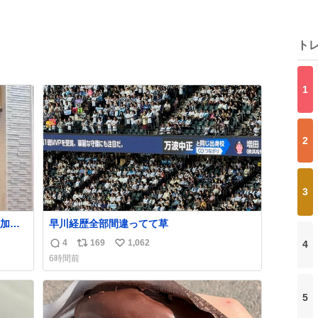
ト
1
2
3
加減
早川経歴全部間違ってて草
4
169
1,062
4
返
リ
い
6時間前
信
ポ
い
数
ス
ね
ト
数
5
数