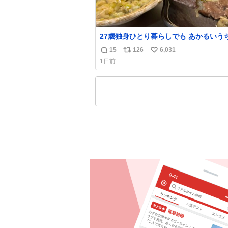
27歳独身ひとり暮らしでも あかるいう
呑みながらキッチンでひとり焼肉できて
15
126
6,031
返
リ
い
わせだもん՞ o̴̶̷̥ ̫ o̴̶̷̥ ՞
1日前
信
ポ
い
数
ス
ね
ト
数
数