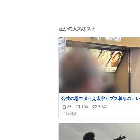
ほかの人気ポスト
公共の場でダセえ太字ビブス着るのいい
やめない？
26
104
3,543
返
リ
い
14時間前
信
ポ
い
数
ス
ね
ト
数
数