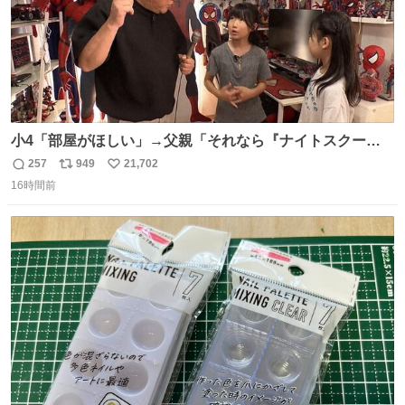
小4「部屋がほしい」→父親「それなら『ナイトスクー
プ』に言え！無理やろけどな…」
257
949
21,702
返
リ
い
oricon.co.jp/news/2472553/f… ⠀ 「父の部屋を奪いたい」
16時間前
信
ポ
い
小学4年生と妹が登場。自宅の2階には部屋が4つあるの
数
ス
ね
に、父が2部屋使い、姉妹は1部屋。文句を言うと「ナイト
ト
数
数
スクープに改造してもらえ！無理やろけどな」と