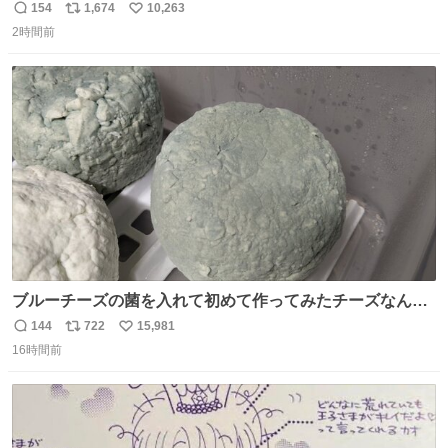
ら、ちいさいことは気にしなくてヨシ！ #現場猫
154
1,674
10,263
返
リ
い
2時間前
信
ポ
い
数
ス
ね
ト
数
数
ブルーチーズの菌を入れて初めて作ってみたチーズなんだ
けど 本能でちょっとヤバいと思っちゃう見た目だな
144
722
15,981
返
リ
い
16時間前
信
ポ
い
数
ス
ね
ト
数
数