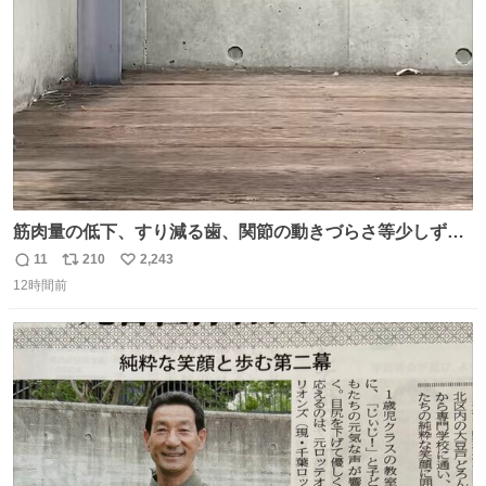
数
筋肉量の低下、すり減る歯、関節の動きづらさ等少しずつ
現れる変化。 ごはんを細かくすることで #風花 の歯に代わ
11
210
2,243
返
リ
い
るよ。サプリを食べてもらうことで筋肉や関節をサポート
12時間前
信
ポ
い
しようね 風花が無理なく続けられる範囲で、高齢のステー
数
ス
ね
ジまで頑張ってきたその身体も風花の意思も大切にしてい
ト
数
数
くよ #徳山動物園