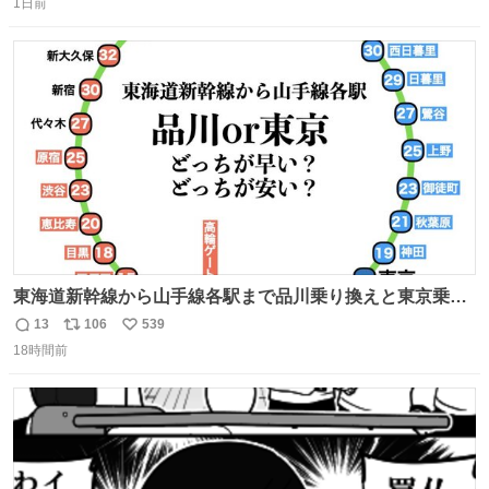
1日前
信
ポ
い
数
ス
ね
ト
数
数
東海道新幹線から山手線各駅まで品川乗り換えと東京乗り
換え。どっちが早いか？どっちが安いか？を調べてみた。
13
106
539
返
リ
い
数字は早い方の駅からの所要時間。駅名色分けは運賃が安
18時間前
信
ポ
い
い方で色分け。赤白抜き＝品川 青白抜き＝東京。黒字は
数
ス
ね
運賃が同じ。→
ト
数
数