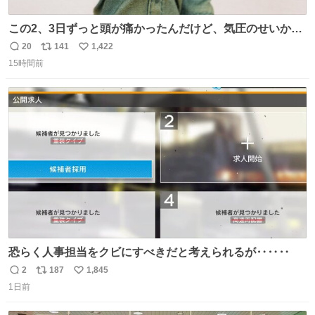
この2、3日ずっと頭が痛かったんだけど、気圧のせいかし
ら…
20
141
1,422
返
リ
い
15時間前
信
ポ
い
数
ス
ね
ト
数
数
恐らく人事担当をクビにすべきだと考えられるが‥‥‥
2
187
1,845
返
リ
い
1日前
信
ポ
い
数
ス
ね