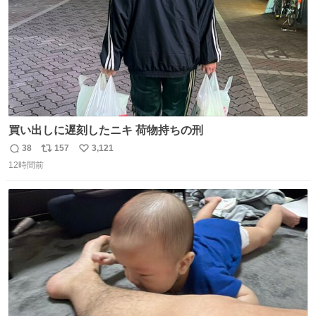
買い出しに遅刻したニキ 荷物持ちの刑
38
157
3,121
返
リ
い
12時間前
信
ポ
い
数
ス
ね
ト
数
数