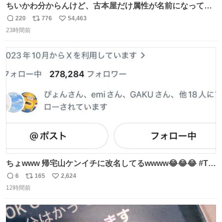
ちいかわ分からんけど、古本屋だけ属性が名前になってる
のはどういうこと？
220
776
54,463
返
リ
い
23時間前
信
ポ
い
数
ス
ね
ト
数
数
ちょwww 帰宅山ケンイチに改名してるwwww😂😂😂 #Tシ
ャツが乾くまで #松山ケンイチ
6
165
2,624
返
リ
い
12時間前
信
ポ
い
数
ス
ね
ト
数