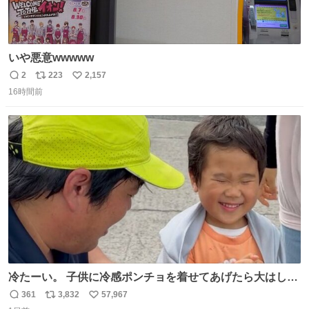
いや悪意wwwww
2
223
2,157
返
リ
い
16時間前
信
ポ
い
数
ス
ね
ト
数
数
冷たーい。 子供に冷感ポンチョを着せてあげたら大はしゃ
ぎで喜んでくれました。 こんな素敵な代物を提供してくれ
361
3,832
57,967
返
リ
い