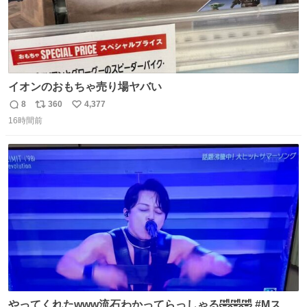
イオンのおもちゃ売り場ヤバい
8
360
4,377
返
リ
い
16時間前
信
ポ
い
数
ス
ね
ト
数
数
やってくれたwww流石わかってらっしゃる🤣🤣🤣 #Mステ