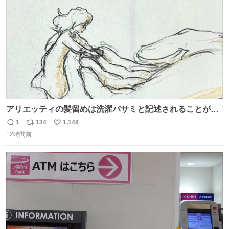
数
アリエッティの髪留めは洗濯バサミと記述されることが多
いですが、もっと小さいプラスチックのクリップです。 バ
1
134
1,148
返
リ
い
ネは使いやすいように強度を調整してあるはず。
12時間前
信
ポ
い
数
ス
ね
ト
数
数