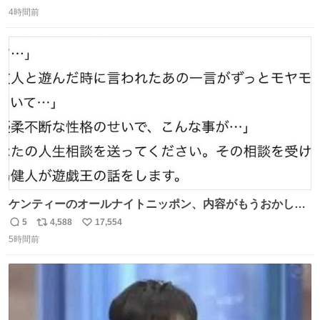
返
リ
い
で、橋りょうと盛土部との段差を舗装にてすりつけを行っ
4時間前
信
ポ
い
ている様子をご紹介します。 早期復旧に向けて着実に工事
数
ス
ね
を進めてまいります。 #NEXCO西日本 #熊本地震
ト
数
数
ケンティーのオールナイトニッポン、内容がもうおかしい
#中島健人ANN
5
4,588
17,554
返
リ
い
5時間前
信
ポ
い
数
ス
ね
ト
数
数