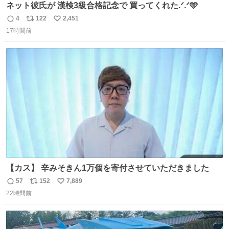
ネット彼氏が 漢検3級合格記念で 買ってくれた.ᐟ.ᐟ🩵
4
122
2,451
返
リ
い
17時間前
信
ポ
い
数
ス
ね
ト
数
数
【カス】 辛みそきん1万個を寄付させていただきました
57
152
7,889
返
リ
い
22時間前
信
ポ
い
数
ス
ね
ト
数
数