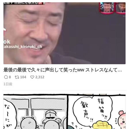
数
ス
ね
ト
数
数
最後の最後で久々に声出して笑ったww ストレスなんて笑
って吹き飛ばせ！！ #水曜日のダウンタウン #大友康平
8
104
2,312
返
リ
い
1日前
信
ポ
い
数
ス
ね
ト
数
数