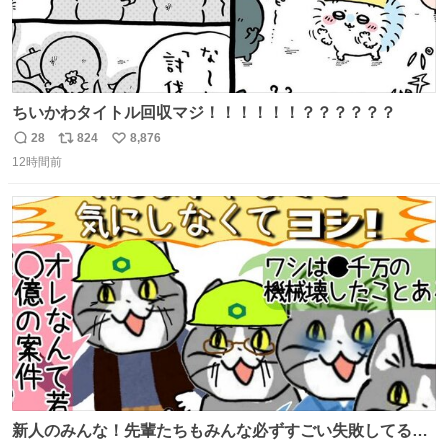
ちいかわタイトル回収マジ！！！！！！？？？？？？
28
824
8,876
返
リ
い
12時間前
信
ポ
い
数
ス
ね
ト
数
数
新人のみんな！先輩たちもみんな必ずすごい失敗してるか