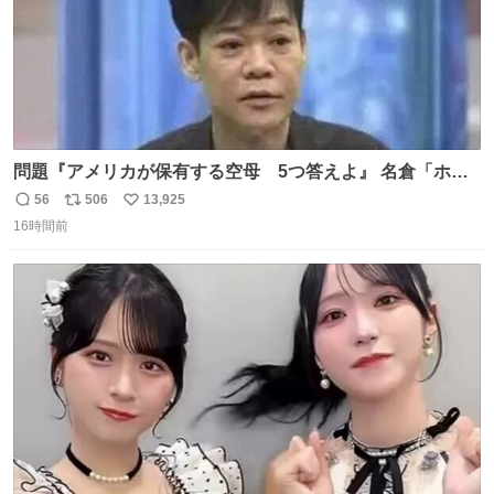
問題『アメリカが保有する空母 5つ答えよ』 名倉「ホン
マごめん、日本」
56
506
13,925
返
リ
い
16時間前
信
ポ
い
数
ス
ね
ト
数
数