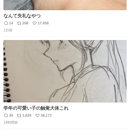
なんて失礼なやつ
14
208
17,458
返
リ
い
1日前
信
ポ
い
数
ス
ね
ト
数
数
学年の可愛い子の触覚大体これ
39
1,029
38,173
返
リ
い
18時間前
信
ポ
い