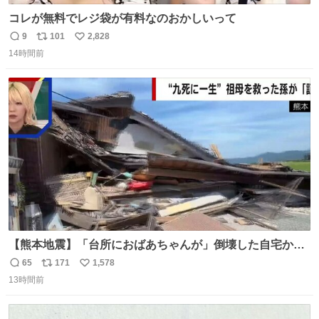
コレが無料でレジ袋が有料なのおかしいって
9
101
2,828
返
リ
い
14時間前
信
ポ
い
数
ス
ね
ト
数
数
【熊本地震】「台所におばあちゃんが」倒壊した自宅から
孫が救出 地震発生時、台所で夕食の準備をしていた祖母の
65
171
1,578
返
リ
い
「助けて」という声。祖母を背負い、助け出した孫が「命
13時間前
信
ポ
い
があったのは奇跡」と当時の状況を語った。
数
ス
ね
ト
数