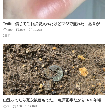
Twitter信じてこれ涙袋入れたけどマジで盛れた…ありがと
う…
109
996
19,208
返
リ
い
1日前
信
ポ
い
数
ス
ね
ト
数
数
山登ってたら寛永銭落ちてた。 亀戸正字だから1670年頃に
鋳造されたもの。
5
150
2,878