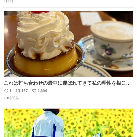
た山口県の恩師に感謝。
1日前
信
ポ
い
数
ス
ね
ト
数
数
これは打ち合わせの最中に運ばれてきて私の理性を根こそ
ぎ奪い去ったプリンの写真です。
1
167
2,694
返
リ
い
10時間前
信
ポ
い
数
ス
ね
ト
数
数