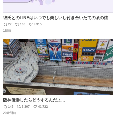
彼氏とのLINEはいつでも楽しいし付き合いたての頃の嬉し
かったLINEは無限にあるけど(同棲前は1日で各50通くらい
27
100
8,915
返
リ
い
送りあってたし)最近嬉しかったのはこれ
1日前
信
ポ
い
数
ス
ね
ト
数
数
阪神優勝したらどうするんだよ…
145
3,307
41,722
返
リ
い
20時間前
信
ポ
い