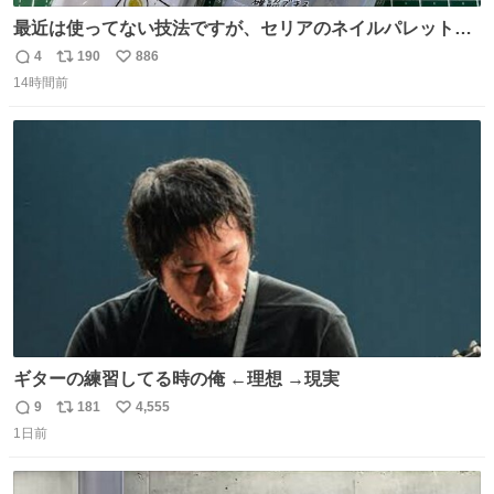
最近は使ってない技法ですが、セリアのネイルパレットの
四隅をハサミで切り落とし、やすりがけすればミニチュア
4
190
886
返
リ
い
食器ができます。 底にストローをカットしたものを接着し
14時間前
信
ポ
い
塗装すれば茶碗になります。素材が塩化ビニルなので接着
数
ス
ね
剤や塗料は対応したものを使うと良いです。 透明はそのま
ト
数
数
までも使えます。
ギターの練習してる時の俺 ←理想 →現実
9
181
4,555
返
リ
い
1日前
信
ポ
い
数
ス
ね
ト
数