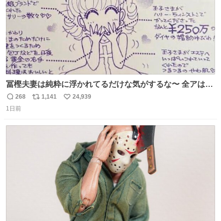
冨樫夫妻は純粋に浮かれてるだけな気がするな〜 全アはこ
こに自分の市場価値的なものを上乗せするので、 すっぴん
268
1,141
24,939
返
リ
い
＆寝起きのボサボサ頭でも「今日も可愛いね」が止まらな
1日前
信
ポ
い
い。放っておくと永遠に髪撫でてきて作業進まない()
数
ス
ね
156cm40kg、年中日焼け止めとお友達の私より綺麗な手や
ト
数
数
めてもろて とか言う