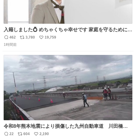
入籍しました💍 めちゃくちゃ幸せです 家庭を守るためにも
頑張ります！
462
3,780
19,759
返
リ
い
1時間前
信
ポ
い
数
ス
ね
ト
数
数
令和8年熊本地震により損傷した九州自動車道 川田橋
（下り線）の復旧作業を行っています。 タイムラプス動画
22
604
2,190