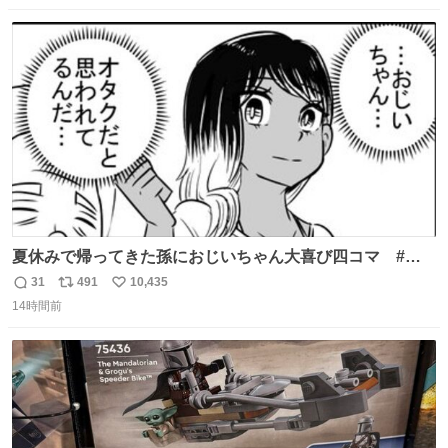
数
ス
ね
ト
数
数
夏休みで帰ってきた孫におじいちゃん大喜び四コマ #四
コマ漫画 #Web漫画 #漫画が読めるハッシュタグ
31
491
10,435
返
リ
い
14時間前
信
ポ
い
数
ス
ね
ト
数
数