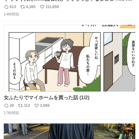
#西川貴教
613
8,365
111,650
返
リ
い
14時間前
信
ポ
い
数
ス
ね
ト
数
数
女ふたりでマイホームを買った話 (1/2)
28
112
2,066
返
リ
い
17時間前
信
ポ
い
数
ス
ね
ト
数
数