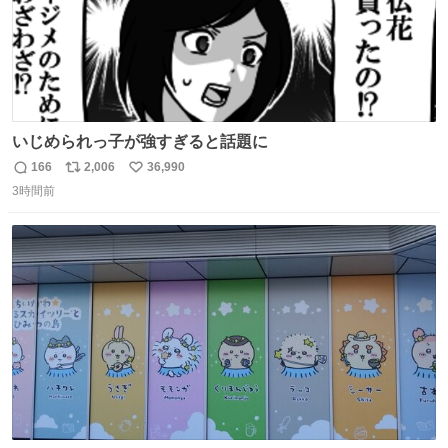
いじめられっ子が強すぎると話題に
166
2,006
36,990
返
リ
い
3時間前
信
ポ
い
数
ス
ね
ト
数
数