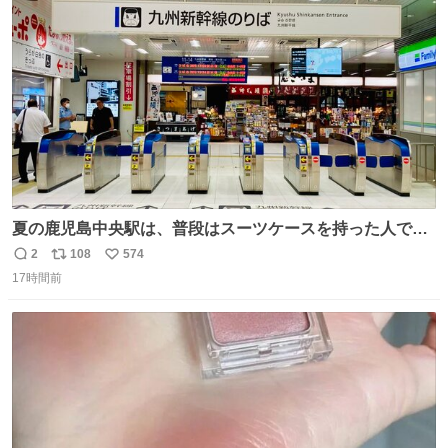
ト
数
数
夏の鹿児島中央駅は、普段はスーツケースを持った人で溢
れています。 しかし、今日の夕方では、1〜2人しか見ませ
2
108
574
返
リ
い
んでした。 近くの『みやげ横丁』も、お客さんが少なかっ
17時間前
信
ポ
い
たです。 九州新幹線は新水俣駅駅まで復旧しましたが、や
数
ス
ね
はり全線が通れないとキツイですね。 こういう時は、地元
ト
数
数
民が支えましょ。