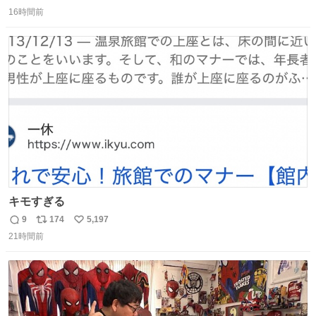
返
リ
い
16時間前
信
ポ
い
数
ス
ね
ト
数
数
キモすぎる
9
174
5,197
返
リ
い
21時間前
信
ポ
い
数
ス
ね
ト
数
数