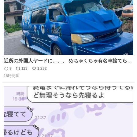
近所の外国人ヤードに、、、 めちゃくちゃ有名車捨てられ
てました😭 外装ぼろぼろだし、、 中も何にも残ってない
9
113
1,232
返
リ
い
し、、 可哀想に😢😢 今まで数十年お疲れ様でした、、 #バ
16時間前
信
ポ
い
ニング #当時 #廃車 #勿体無い
数
ス
ね
ト
数
数