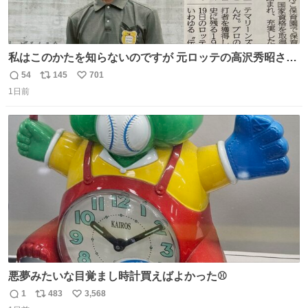
私はこのかたを知らないのですが 元ロッテの高沢秀昭さん
現在67才 保育士として活躍✨ 「タウンニュース」より #
54
145
701
返
リ
い
ロッテ #高沢秀昭 さん
1日前
信
ポ
い
数
ス
ね
ト
数
数
悪夢みたいな目覚まし時計買えばよかった⚾
1
483
3,568
返
リ
い