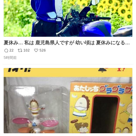
夏休み… 私は 鹿児島県人ですが 幼い頃は 夏休みになると
母の郷… 山梨へ遊びに行くのが楽しみでした 母の実家へ 1
22
102
526
返
リ
い
ヶ月近く泊まって … … 今の私は 医療従事者 お盆休み？ﾅﾆ
5時間前
信
ポ
い
ｿﾚｵｲｼｲﾉ?(笑 … … 子どもの頃 山梨で見た ひまわり畑の風
数
ス
ね
景 淡い記憶 そんな思い出の風景… ありますか？
ト
数
数