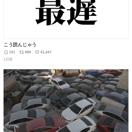
こう読んじゃう
151
489
41,447
返
リ
い
1日前
信
ポ
い
数
ス
ね
ト
数
数