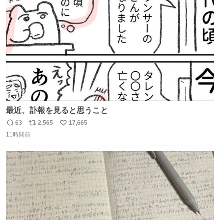
ト
数
数
最近、訃報を見ると思うこと
63
2,565
17,665
返
リ
い
11時間前
信
ポ
い
数
ス
ね
ト
数
数