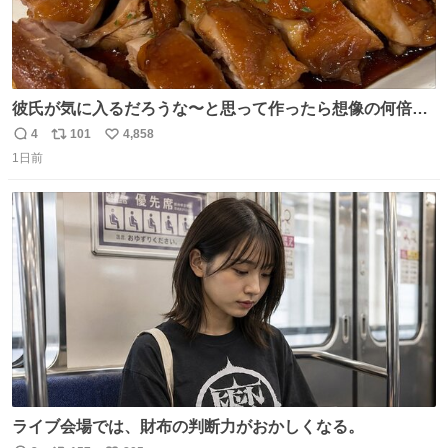
彼氏が気に入るだろうな〜と思って作ったら想像の何倍も
美味しい美味しい言ってくれて嬉しい
4
101
4,858
返
リ
い
1日前
信
ポ
い
数
ス
ね
ト
数
数
ライブ会場では、財布の判断力がおかしくなる。