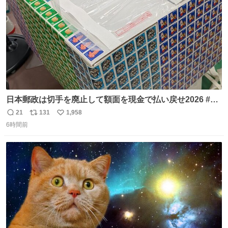
日本郵政は切手を廃止して額面を現金で払い戻せ2026 #日
本郵政 @JapanPostHD_PR
21
131
1,958
返
リ
い
6時間前
信
ポ
い
数
ス
ね
ト
数
数