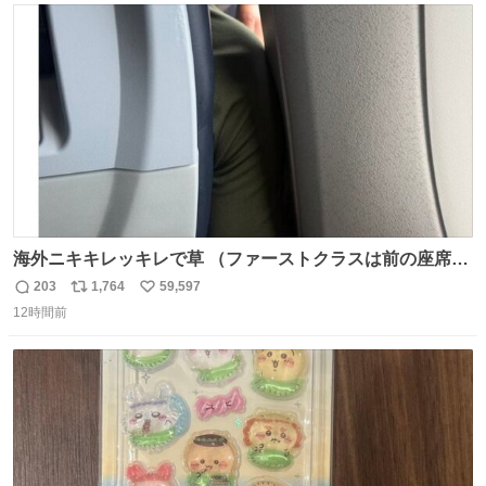
ト
数
数
海外ニキキレッキレで草 （ファーストクラスは前の座席で
あるため）
203
1,764
59,597
返
リ
い
12時間前
信
ポ
い
数
ス
ね
ト
数
数