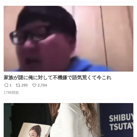
ョンフルーツティーをグビッと飲んで…🍔🍹
数
ス
ね
ト
数
数
家族が謎に俺に対して不機嫌で語気荒くて今これ
1
295
2,704
返
リ
い
17時間前
信
ポ
い
数
ス
ね
ト
数
数