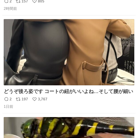
2
157
805
返
リ
い
2時間前
信
ポ
い
数
ス
ね
ト
数
数
どうぞ後ろ姿です コートの紐がいいよね…そして腰が細い
2
197
3,767
返
リ
い
1日前
信
ポ
い
数
ス
ね
ト
数
数