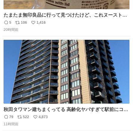
たまたま無印良品に行って見つけたけど、これヌーストの
台座になるじゃん🍜✨️
5
106
1,416
返
リ
い
20時間前
信
ポ
い
数
ス
ね
ト
数
数
秋田タワマン建ちまくってる 高齢化ヤバすぎて駅前にコン
パクトシティつくって高齢者を住ませる考えらしい 病院も
79
522
4,873
返
リ
い
全部駅前にある
11時間前
信
ポ
い
数
ス
ね