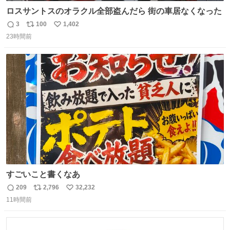
ロスサントスのオラクル全部盗んだら 街の車居なくなった
3
100
1,402
返
リ
い
23時間前
信
ポ
い
数
ス
ね
ト
数
数
すごいこと書くなあ
209
2,796
32,232
返
リ
い
11時間前
信
ポ
い
数
ス
ね
ト
数