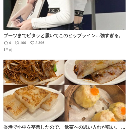
ブーツまでピタッと履いてこのヒップライン…強すぎる。
4
100
2,396
返
リ
い
1日前
信
ポ
い
数
ス
ね
ト
数
数
香港で小中を卒業したので、 飲茶への思い入れが強い。 常