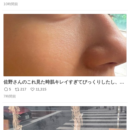
コッタの全9種 - fashion-press.net/news/149552
10時間前
信
ポ
い
数
ス
ね
ト
数
数
佐野さんのこれ見た時肌キレイすぎてびっくりしたし、や
はりアイドルって体型･肌管理すごすぎる
5
217
11,315
返
リ
い
7時間前
信
ポ
い
数
ス
ね
ト
数
数