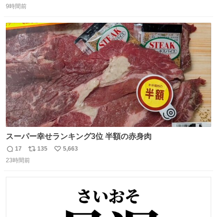
9時間前
信
ポ
い
数
ス
ね
ト
数
数
スーパー幸せランキング3位 半額の赤身肉
17
135
5,663
返
リ
い
23時間前
信
ポ
い
数
ス
ね
ト
数
数