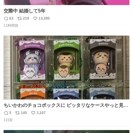
交際中 結婚して5年
63
219
13,395
返
リ
い
11時間前
信
ポ
い
数
ス
ね
ト
数
数
ちいかわのチョコボックスに ピッタリなケースやっと見つ
かった😭
5
145
3,107
返
リ
い
1日前
信
ポ
い
数
ス
ね