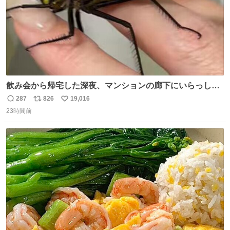
飲み会から帰宅した深夜、マンションの廊下にいらっしゃ
ったオニヤンマ様 まさかこんな都会でお会いできるなんて
287
826
19,016
返
リ
い
思っておらず大興奮しております かっこよすぎる 指を差し
23時間前
信
ポ
い
伸べると乗ってきてくれたのでひとまず一緒に帰宅しまし
数
ス
ね
たが、飛ばないということは弱っていらっしゃるのでしょ
ト
数
数
うか…素敵すぎる