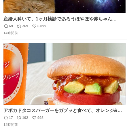
産婦人科いて、1ヶ月検診であろうほやほや赤ちゃん👩‍🍼
と推定2,3歳の女の子👧🏻をワンオペで連れてるママがいる
69
269
6,899
返
リ
い
のだけども 女の子ずっとママの側から離れない…⁉️ 手を繋
14時間前
信
ポ
い
がなくてもうろちょろしないしママが歩いたらピクミンみ
数
ス
ね
たいにﾄﾃﾄﾃついてってるし逃走しないし脱走しないし逃げ
ト
数
数
ないし走ら文字数
アボカドタコスバーガーをガブッと食べて、オレンジ&パ
ッションフルーツティーをグビッと飲んで、またアボカド
17
102
998
返
リ
い
タコスバーガーをガブッと食べて、またオレンジ＆パッシ
12時間前
信
ポ
い