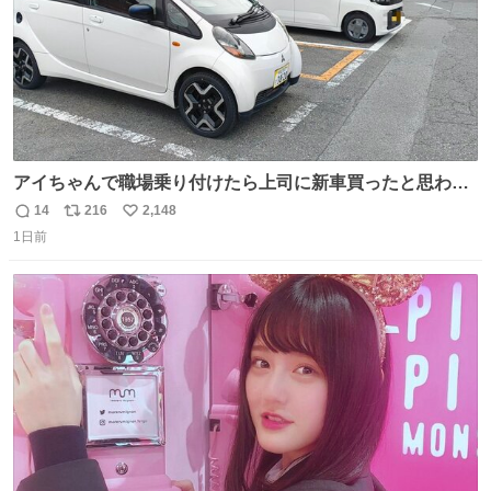
アイちゃんで職場乗り付けたら上司に新車買ったと思われ
たの嬉しすぎる。 20年落ちの車もやりようによっては新車
14
216
2,148
返
リ
い
っぽく見えるってことよ。 令和の車の横に並べても違和感
1日前
信
ポ
い
ない平成18年式です。
数
ス
ね
ト
数
数