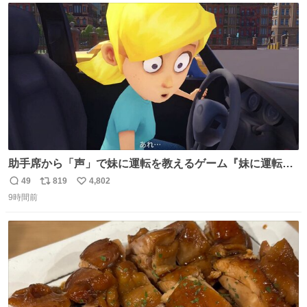
ト
数
数
助手席から「声」で妹に運転を教えるゲーム『妹に運転を
教える』の最新映像が公開。危険だらけの道路で生き残れ
49
819
4,802
返
リ
い
るか news.denfaminicogamer.jp/news/260806s プレイヤ
9時間前
信
ポ
い
ーの声を聞いて反応する妹に、直接“口頭”で指示を出して
数
ス
ね
いく。妹のハンドリングには不安が残るが、事故を起こせ
ト
数
数
ば大爆発