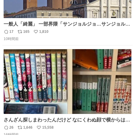
一般人「綺麗」 一部界隈「サンジョルジョ…サンジョルジ
ョマ…ジョルノジョバァーナ！！』
17
165
1,810
返
リ
い
10時間前
信
ポ
い
数
ス
ね
ト
数
数
さんざん探しまわったんだけど なにくわぬ顔で横からはえ
てた
26
1,646
15,558
返
リ
い
16時間前