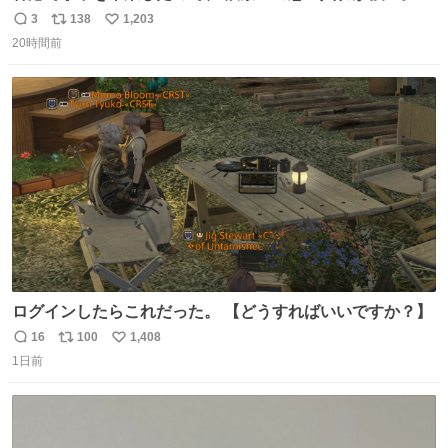
に現地の味を探している。 横浜中華街まで行き、店を厳選
3
138
1,203
返
リ
い
すれば流石に出会えるけど、もっと近場で気軽に行ける店
20時間前
信
ポ
い
はないか。 代々木にあった。 多少違うかなというのもあっ
数
ス
ね
たけど、 総合的には満足。
ト
数
数
ログインしたらこれだった。 【どうすればいいですか？】
16
100
1,408
返
リ
い
1日前
信
ポ
い
数
ス
ね
ト
数
数