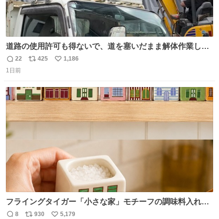
道路の使用許可も得ないで、道を塞いだまま解体作業して
る。 写真を撮ろうとしたら「勝手に写真撮るな馬鹿野郎」
22
425
1,186
返
リ
い
と罵倒されるなど。
1日前
信
ポ
い
数
ス
ね
ト
数
数
フライングタイガー「小さな家」モチーフの調味料入れ、
並べれば“デンマークの街並み”に ピンク・グリーン・テラ
8
930
5,179
返
リ
い