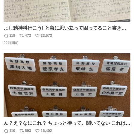
よし精神科行こう‼️と急に思い立って困ってること書き出
してたらペン止まらなくなってすごい勢いで埋まってワロ
118
473
22,673
返
リ
い
タ
22時間前
信
ポ
い
数
ス
ね
ト
数
数
ん？え？なにこれ？ ちょっと待って、聞いてない これは販
売されているのもですか？
110
593
16,402
返
リ
い