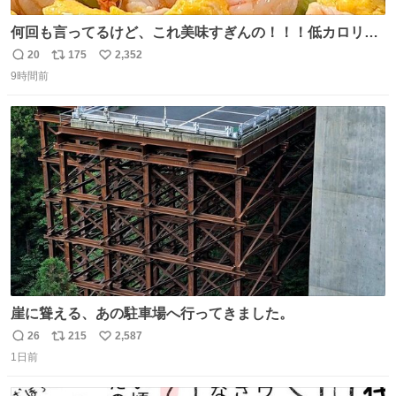
何回も言ってるけど、これ美味すぎんの！！！低カロリー
で満足感エグいから一生食べてる😭
20
175
2,352
返
リ
い
9時間前
信
ポ
い
数
ス
ね
ト
数
数
崖に聳える、あの駐車場へ行ってきました。
26
215
2,587
返
リ
い
1日前
信
ポ
い
数
ス
ね