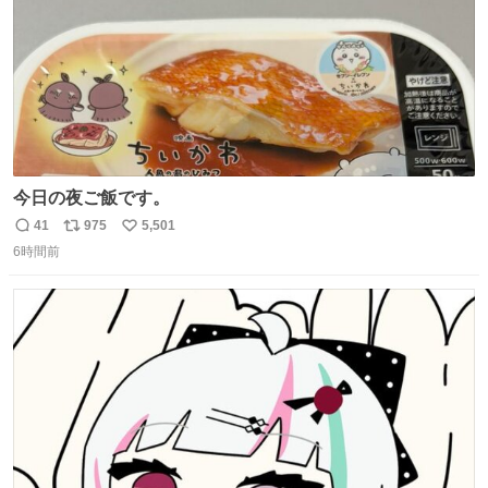
今日の夜ご飯です。
41
975
5,501
返
リ
い
6時間前
信
ポ
い
数
ス
ね
ト
数
数