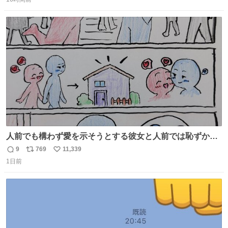
信
ポ
い
数
ス
ね
ト
数
数
人前でも構わず愛を示そうとする彼女と人前では恥ずかし
いけど彼女を死ぬほど愛している彼氏 同士いませんか✋️
9
769
11,339
返
リ
い
1日前
信
ポ
い
数
ス
ね
ト
数
数