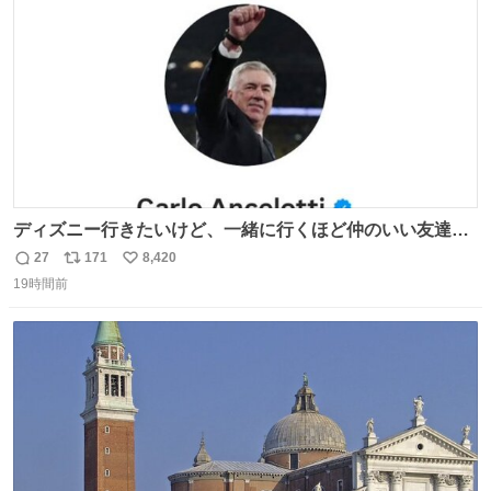
数
ディズニー行きたいけど、一緒に行くほど仲のいい友達が
居ない… ほんでこれ
27
171
8,420
返
リ
い
19時間前
信
ポ
い
数
ス
ね
ト
数
数