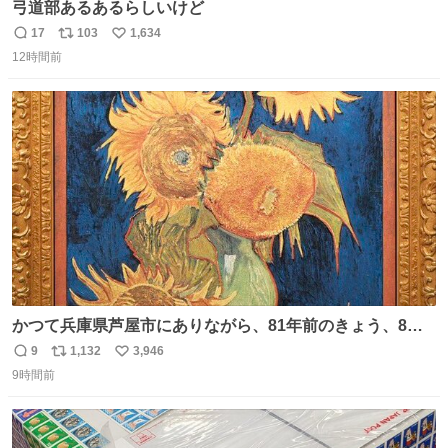
弓道部あるあるらしいけど
17
103
1,634
返
リ
い
12時間前
信
ポ
い
数
ス
ね
ト
数
数
かつて兵庫県芦屋市にありながら、81年前のきょう、8月6
日の阪神大空襲の折に残念ながら焼失した、 #ゴッホ の幻
9
1,132
3,946
返
リ
い
の「 #ヒマワリ 」。 当館は、東京都にある武者小路実篤記
9時間前
信
ポ
い
念館にご協力いただき、当時発行されたカラー印刷画集よ
数
ス
ね
り陶板で原寸大に再現し、2014年より展示しています。 #
ト
数
数
大塚国際美術館