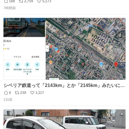
い氷のようにバリッと割れてしまいました。。 中々高価な
188
2,759
5,173
返
リ
い
ソフトなので辛いです😭 数十年後にはCDゲームソフト、
7時間前
信
ポ
い
みなこうなってしまうのでしょうか。。
数
ス
ね
ト
数
数
シベリア鉄道って「2143km」とか「2145km」みたいに、
モスクワからの距離名そのままの駅名があるんですね。
9
239
3,117
返
リ
い
1日前
信
ポ
い
数
ス
ね
ト
数
数