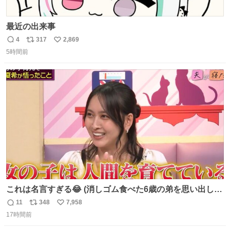
最近の出来事
4
317
2,869
返
リ
い
5時間前
信
ポ
い
数
ス
ね
ト
数
数
これは名言すぎる😂 (消しゴム食べた6歳の弟を思い出しな
がら)
11
348
7,958
返
リ
い
17時間前
信
ポ
い
数
ス
ね