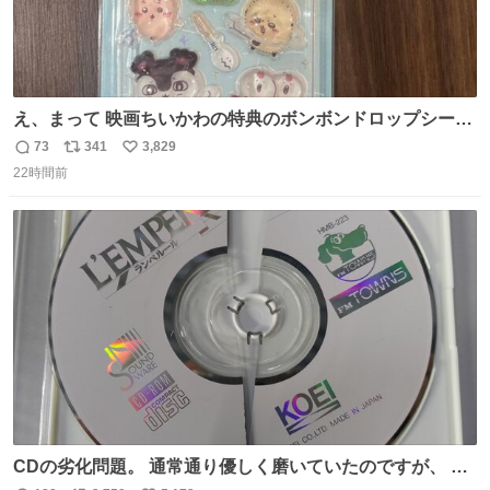
え、まって 映画ちいかわの特典のボンボンドロップシール
もうメルカリにでてるやん #ちいかわ
73
341
3,829
返
リ
い
22時間前
信
ポ
い
数
ス
ね
ト
数
数
CDの劣化問題。 通常通り優しく磨いていたのですが、 薄