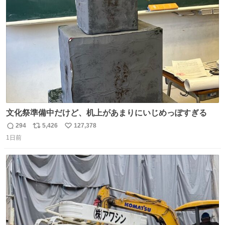
ト
数
数
文化祭準備中だけど、机上があまりにいじめっぽすぎる
294
5,426
127,378
返
リ
い
1日前
信
ポ
い
数
ス
ね
ト
数
数