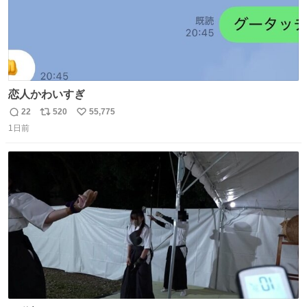
恋人かわいすぎ
22
520
55,775
返
リ
い
1日前
信
ポ
い
数
ス
ね
ト
数
数