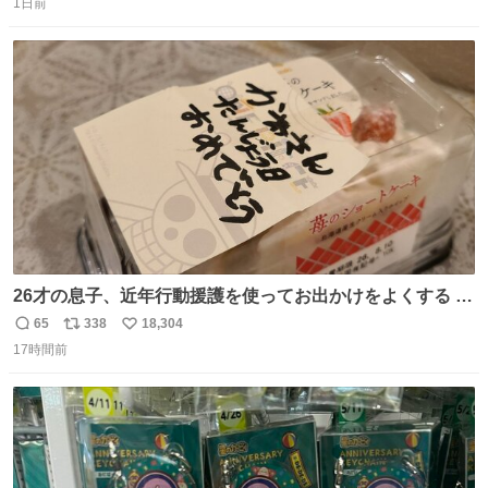
膨れ上がり、傷だらけ血だらけになりながらも何とか救出
1日前
信
ポ
い
したこの子はその後、工場長の家の子になりました😌💕
数
ス
ね
ト
数
数
26才の息子、近年行動援護を使ってお出かけをよくする 親
との外出はもう嫌らしい。 中身は小学生位なのに小癪な😅
65
338
18,304
返
リ
い
昨日は夜のショッピングモールに行った 先に寝といてよ❗
17時間前
信
ポ
い
と何度も何度も言い残して。 起きたら冷蔵庫に… ああ、こ
数
ス
ね
れ買いに行ってくれたんだ…😭
ト
数
数