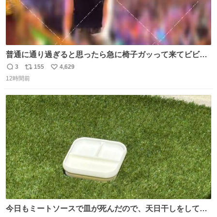
普通に通り過ぎると思ったら急に椅子ガッって来てビビっ
た。そんでまじいい匂い。← #超特急_ESCORT
3
155
4,629
返
リ
い
12時間前
信
ポ
い
数
ス
ね
ト
数
数
今日もミートソースで皿が死んだので、天日干しをしてい