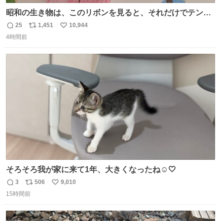
昭和の生き物は、このリボンを見ると、それだけでテンシ
ョンが上がるのである。
25
1,451
10,944
返
リ
い
4時間前
信
ポ
い
数
ス
ね
ト
数
数
そろそろ我が家に来て1年、大きくなったね☺️🤍
3
506
9,010
返
リ
い
15時間前
信
ポ
い
数
ス
ね
ト
数