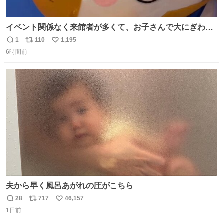
イベント関係なく来館者が多くて、お子さんで大にぎわ
い。 🐹を知らない子が「ねこ🐱」「ねこかな？」とつぶや
1
110
1,195
返
リ
い
いたら音速で反応していた
6時間前
信
ポ
い
数
ス
ね
ト
数
数
夫から早く風呂あがれの圧がこちら
28
717
46,157
返
リ
い
1日前
信
ポ
い