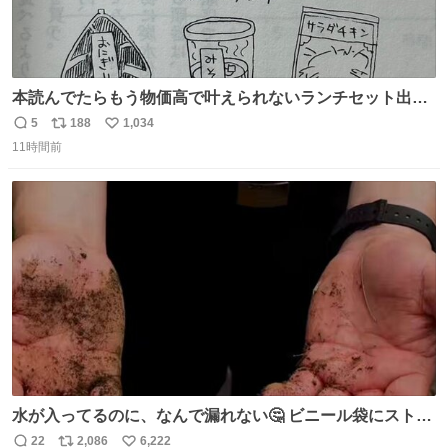
本読んでたらもう物価高で叶えられないランチセット出て
きた
5
188
1,034
返
リ
い
11時間前
信
ポ
い
数
ス
ね
ト
数
数
水が入ってるのに、なんで漏れない🤔 ビニール袋にストロ
ーを刺しているだけなのに、水が漏れない😳 実はこれ、ち
22
2,086
6,222