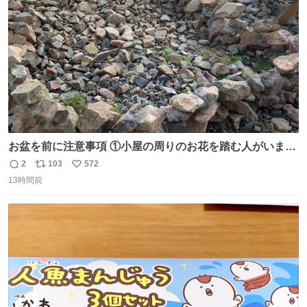
数
お盆を前に注意事項 ①小屋の周りのお花を踏む人がいま
す。石で囲うと踏む人は減りましたがストックで差す人が
2
103
572
返
リ
い
います。よく見て下さい。②小屋の前の水は手洗い用で
13時間前
信
ポ
い
す。水筒とかに入れないで下さい。3000mの小屋で水が無
数
ス
ね
料の小屋などありません。そもそも天水なので飲めませ
ト
数
数
ん。続く