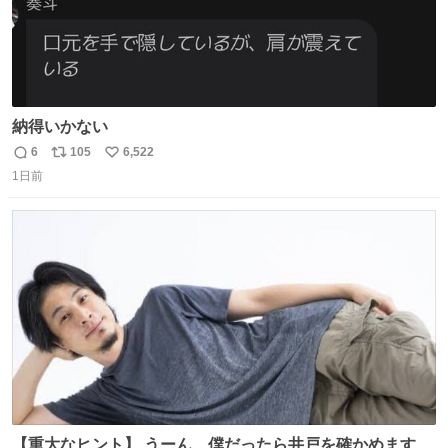
納得いかない
6
105
6,522
返
リ
い
1日前
信
ポ
い
数
ス
ね
ト
数
数
【重大なヒント】 うーん、僕だったら井戸を確かめますけ