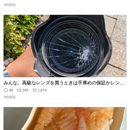
返
リ
い
ゃんと理由があるんです💁🏽‍♂️ ビニール袋に水を入れて、ス
2時間前
信
ポ
い
トローを横から差すだけ！ ストローの先端が水面より上に
数
ス
ね
あると、水はほとんど出てきません🙆🏽‍♂️ ポイントは「空
ト
数
数
気」でした🤭
みんな、高級なレンズを買うときは手厚めの保証かレンズ
保護フィルターをちゃんと付けておくんだぞ、お兄さんと
48
304
1,874
返
リ
い
の約束だぞ…😭 涙で画面が見えない…
5時間前
信
ポ
い
数
ス
ね
ト
数
数