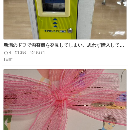
新潟のドフで両替機を発見してしまい、思わず購入してし
まい大阪に発送するイベントが発生
4
256
9,874
返
リ
い
1日前
信
ポ
い
数
ス
ね
ト
数
数