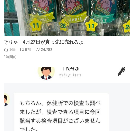
そりゃ、4月27日が真っ先に売れるよ。
165
679
24,782
返
リ
い
8時間前
信
ポ
い
数
ス
ね
ト
数
数