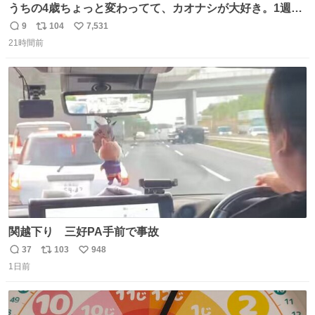
うちの4歳ちょっと変わってて、カオナシが大好き。1週間
前からおねだりされてたカオナシの靴下をドングリ共和国
9
104
7,531
返
リ
い
で発見したものの大人用のみ。履けなくてもいいから買い
21時間前
信
ポ
い
たいとのことで、仕方なく購入。 すぐにベンチで履きだし
数
ス
ね
て、このあとホテルビュッフェだったのにこれ。 ←購入
ト
数
数
前 購入後→
関越下り 三好PA手前で事故
37
103
948
返
リ
い
1日前
信
ポ
い
数
ス
ね
ト
数