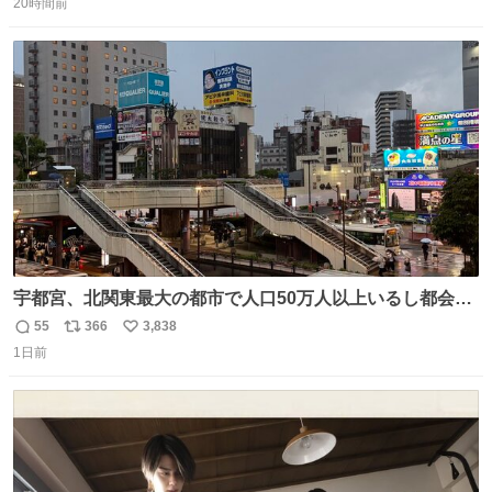
20時間前
信
ポ
い
数
ス
ね
ト
数
数
宇都宮、北関東最大の都市で人口50万人以上いるし都会何
だろうなと思っていたら想像以上に都会で興奮した
55
366
3,838
返
リ
い
1日前
信
ポ
い
数
ス
ね
ト
数
数