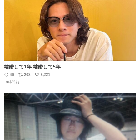
数
結婚して1年 結婚して5年
46
203
8,221
返
リ
い
19時間前
信
ポ
い
数
ス
ね
ト
数
数