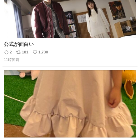
公式が面白い
2
181
1,730
返
リ
い
11時間前
信
ポ
い
数
ス
ね
ト
数
数