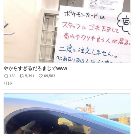
ト
数
数
やからすぎるだろまじでwww
138
5,391
69,563
返
リ
い
1日前
信
ポ
い
数
ス
ね
ト
数
数