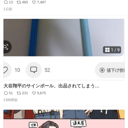
ます🍝 ありがとう先人の知恵
13
485
7,487
返
リ
い
1日前
信
ポ
い
数
ス
ね
ト
数
数
大谷翔平のサインボール、出品されてしまう…
51
231
5,675
返
リ
い
23時間前
信
ポ
い
数
ス
ね
ト
数
数