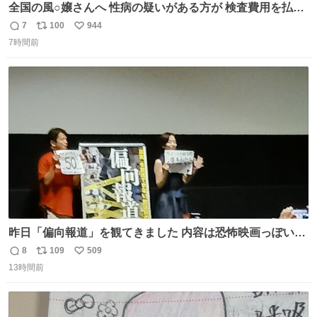
全国の風○嬢さんへ 性病の疑いがある方が 検査費用を払い
たくないからと 検査に行かず、遊び続けているので 気をつ
7
100
944
返
リ
い
けてください🙇‍♀️ オキニトークの名前を ここに置いておき
7時間前
信
ポ
い
ますね。
数
ス
ね
ト
数
数
昨日「偏向報道」を観てきました 内容は恐怖映画っぽいの
かと思ってましたが きちんとエンタメ映画でした。 伏線回
8
109
509
返
リ
い
収もあり、小さい笑いもあり、爽快感もある満足 びっくり
13時間前
信
ポ
い
したのが客層高年齢層だった、この映画ってテレビとか新
数
ス
ね
聞で取り上げてないのにこれだけネットを駆使してる方多
ト
数
数