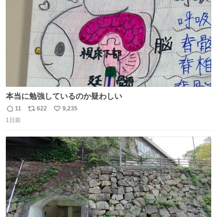
い 変わるぞ日本
本当に勉強しているのか疑わしい
11
622
9,235
返
リ
い
1日前
信
ポ
い
数
ス
ね
ト
数
数