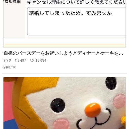
自担のバースデーをお祝いしようとディナーとケーキを予
約していたにも関わらず、当の本人がご結婚なさったので
3
497
15,034
返
リ
い
泣く泣くキャンセルした可哀想な重岡担を見かけたら私で
2時間前
信
ポ
い
す
数
ス
ね
ト
数
数