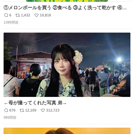
①メロンボールを買う ②食べる ③よく洗って乾かす ④か
わいい
6
1,432
10,816
返
リ
い
10時間前
信
ポ
い
数
ス
ね
ト
数
数
←母が撮ってくれた写真 弟→
676
12,100
312,723
返
リ
い
9時間前
信
ポ
い
数
ス
ね
ト
数