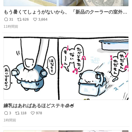
もう暑くてしょうがないから、 「新品のクーラーの室外機
のミニチュア」 でも見ていってよ
31
626
3,664
返
リ
い
11時間前
信
ポ
い
数
ス
ね
ト
数
数
練乳はあればあるほどステキ🧊🍧
3
118
978
返
リ
い
1時間前
信
ポ
い
数
ス
ね