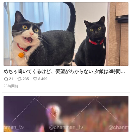
数
ス
ね
ト
数
数
めちゃ鳴いてくるけど、要望がわからない 夕飯は3時間も
先だしな
21
235
8,409
返
リ
い
23時間前
信
ポ
い
数
ス
ね
ト
数
数