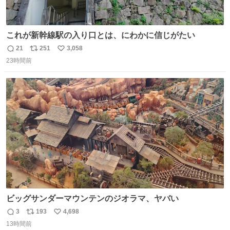
これが新幹線駅の入り口とは、にわかに信じがたい
21
251
3,058
返
リ
い
23時間前
信
ポ
い
数
ス
ね
ト
数
数
ビッグサンダーマウンテンのジオラマ、ヤバい
3
193
4,698
返
リ
い
13時間前
信
ポ
い