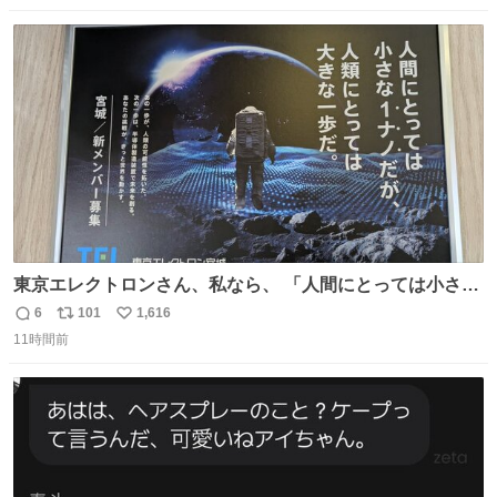
数
ス
ね
ト
数
数
東京エレクトロンさん、私なら、 「人間にとっては小さな
1ナノだが、人類にとっては大きな一歩ナノだ！」 にしま
6
101
1,616
返
リ
い
す。使ってもいいですよ。
11時間前
信
ポ
い
数
ス
ね
ト
数
数