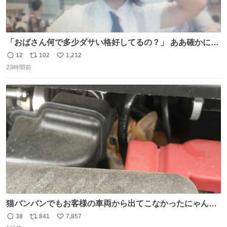
「おばさん何で多少ダサい格好してるの？」 ああ確かに多
少ダサいな。君達が大人になる時にはこんな格好しなくて
12
102
1,212
返
リ
い
済むと良いな
23時間前
信
ポ
い
数
ス
ね
ト
数
数
猫バンバンでもお客様の車両から出てこなかったにゃんこ
🐈 救出しようとした工場長が腕を引っ掻かれ、ぱんぱんに
38
841
7,857
返
リ
い