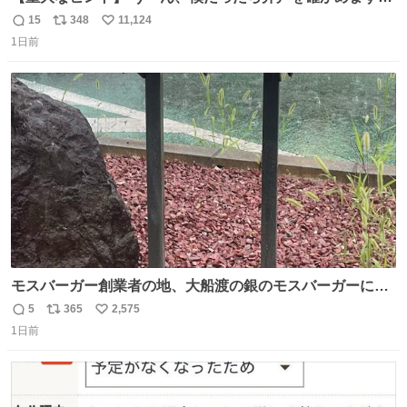
どね
15
348
11,124
返
リ
い
1日前
信
ポ
い
数
ス
ね
ト
数
数
モスバーガー創業者の地、大船渡の銀のモスバーガーに一
礼。
5
365
2,575
返
リ
い
1日前
信
ポ
い
数
ス
ね
ト
数
数