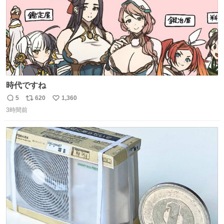
時代ですね
5
620
1,360
返
リ
い
3時間前
信
ポ
い
数
ス
ね
ト
数
数