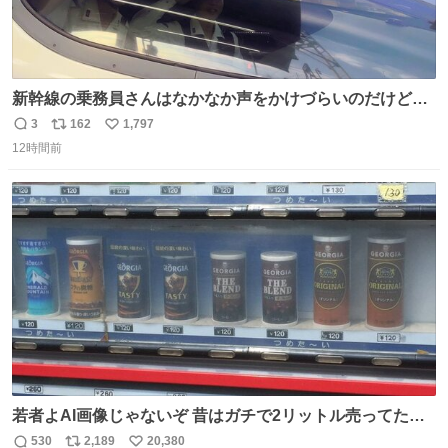
新幹線の乗務員さんはなかなか声をかけづらいのだけど😅
ルミエールの運転士さん、運転台にカメラマン向けたらお
3
162
1,797
返
リ
い
二人で敬礼🫡✨ 暗くて上手く撮れないなぁ…な顔してた
12時間前
信
ポ
い
ら、わざわざ車外に出て来てくださり✨ 「フリー素材なの
数
ス
ね
で載せて大丈夫です！」と自ら言ってくださる親切気さく
ト
数
数
なS運転士さん感謝
若者よAI画像じゃないぞ 昔はガチで2リットル売ってたん
やでw
530
2,189
20,380