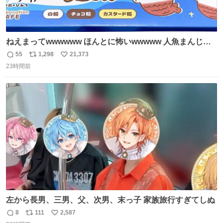
ねえまってwwwwww ほんとに怖いwwwww 人魚まんじゅ
う買ってきたから私も永遠のいのちを…ぐへへ…と思いな
55
1,298
21,373
返
リ
い
がら1つ食べたら 奥歯欠けたんだけど！！！！？？？ しか
23時間前
信
ポ
い
もガッツリ😭 まんじゅうだよ？？？？？？ ガリッて言っ
数
ス
ね
たから何？と思って口から出したら自分の歯wwwwww セ
ト
数
数
イレーンの呪いじゃん😭
左から長男、三男、父、次男、末っ子 家族旅行すぎてしぬ
8
111
2,587
返
リ
い