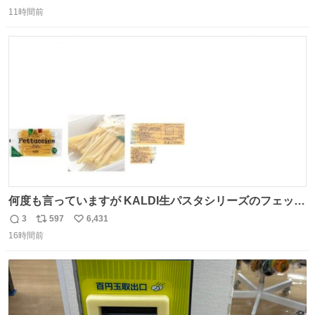
返
リ
い
11時間前
信
ポ
い
数
ス
ね
ト
数
数
何度も言っていますが KALDI生パスタシリーズのフェット
チーネは 真剣(ガチ)で美味いぞ
3
597
6,431
返
リ
い
16時間前
信
ポ
い
数
ス
ね
ト
数
数