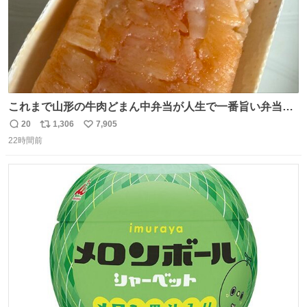
これまで山形の牛肉どまん中弁当が人生で一番旨い弁当だ
ったのだが、それを遥かに超える弁当発見。 個人的に駅弁
20
1,306
7,905
返
リ
い
＆空弁ランキングぶっち切りで首位を独走しているお弁当
22時間前
信
ポ
い
です🥹 福岡空港＆博多駅で購入可🍱 博多駅界隈にステイさ
数
ス
ね
れてるクルーの方は駅での購入が断然オススメです👍 #え
ト
数
数
んがわ明太寿司