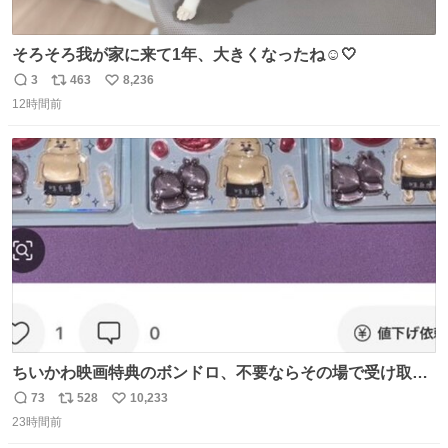
そろそろ我が家に来て1年、大きくなったね☺️🤍
3
463
8,236
返
リ
い
12時間前
信
ポ
い
数
ス
ね
ト
数
数
ちいかわ映画特典のボンドロ、不要ならその場で受け取り
辞退すれば良いのに白々しい
73
528
10,233
返
リ
い
23時間前
信
ポ
い