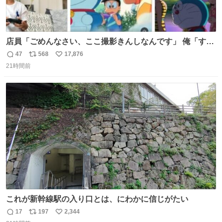
店員「ごめんなさい、ここ撮影きんしなんです」 俺「すみ
ません！すぐ消します」 店員「念のためフォルダから消し
47
568
17,876
返
リ
い
てるところ見せて頂けますか？」 俺「はい…」
21時間前
信
ポ
い
数
ス
ね
ト
数
数
これが新幹線駅の入り口とは、にわかに信じがたい
17
197
2,344
返
リ
い