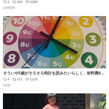
チーネは 真剣(ガチ)で美味いぞ
3
419
4,899
返
リ
い
14時間前
信
ポ
い
数
ス
ね
ト
数
数
そういや5歳がそろそろ時計を読みたいらしく、材料費600
円で作れる知育時計作ってみた！ めっちゃ簡単！ ありがと
4
172
2,019
返
リ
い
う先人！
1日前
信
ポ
い
数
ス
ね
ト
数
数