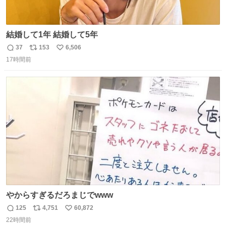
結婚して1年 結婚して5年
37
153
6,506
返
リ
い
17時間前
信
ポ
い
数
ス
ね
ト
数
数
やからすぎるだろまじでwww
125
4,751
60,872
返
リ
い
22時間前
信
ポ
い