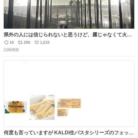
県外の人には信じられないと思うけど、霧じゃなくて火山
灰です🌋 #桜島
10
290
1,210
返
リ
い
22時間前
信
ポ
い
数
ス
ね
ト
数
数
何度も言っていますが KALDI生パスタシリーズのフェット