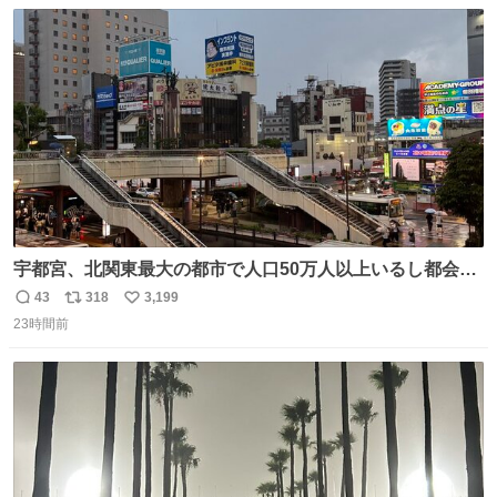
数
ス
ね
ト
数
数
宇都宮、北関東最大の都市で人口50万人以上いるし都会何
だろうなと思っていたら想像以上に都会で興奮した
43
318
3,199
返
リ
い
23時間前
信
ポ
い
数
ス
ね
ト
数
数