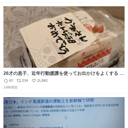
数
ス
ね
ト
数
数
26才の息子、近年行動援護を使ってお出かけをよくする 親
との外出はもう嫌らしい。 中身は小学生位なのに小癪な😅
43
234
11,962
返
リ
い
昨日は夜のショッピングモールに行った 先に寝といてよ❗
14時間前
信
ポ
い
と何度も何度も言い残して。 起きたら冷蔵庫に… ああ、こ
数
ス
ね
れ買いに行ってくれたんだ…😭
ト
数
数