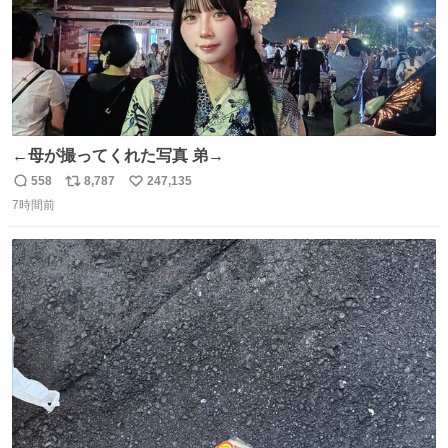
←母が撮ってくれた写真 弟→
558
8,787
247,135
返
リ
い
7時間前
信
ポ
い
数
ス
ね
ト
数
数