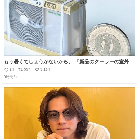
もう暑くてしょうがないから、 「新品のクーラーの室外機
のミニチュア」 でも見ていってよ
24
557
3,164
返
リ
い
9時間前
信
ポ
い
数
ス
ね
ト
数
数