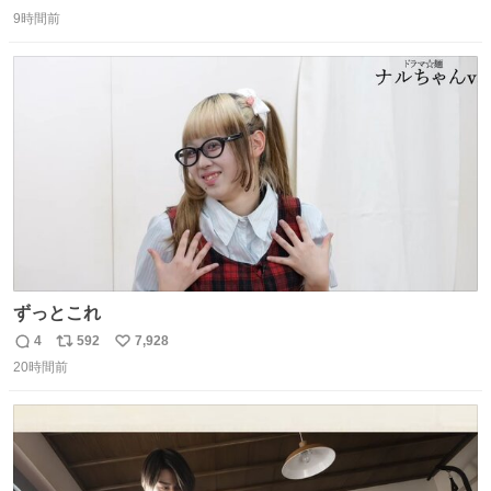
返
リ
い
9時間前
信
ポ
い
数
ス
ね
ト
数
数
ずっとこれ
4
592
7,928
返
リ
い
20時間前
信
ポ
い
数
ス
ね
ト
数
数