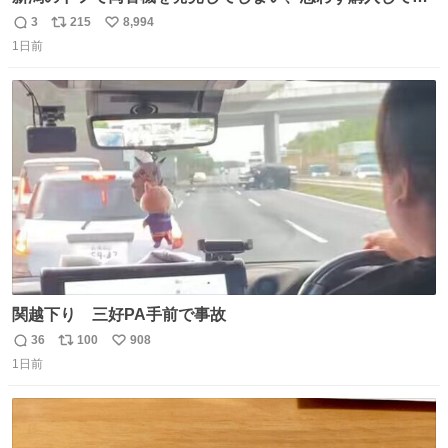
まい大阪に発送するイベントが発生
3
215
8,994
返
リ
い
1日前
信
ポ
い
数
ス
ね
ト
数
数
関越下り 三好PA手前で事故
36
100
908
返
リ
い
1日前
信
ポ
い
数
ス
ね
ト
数
数