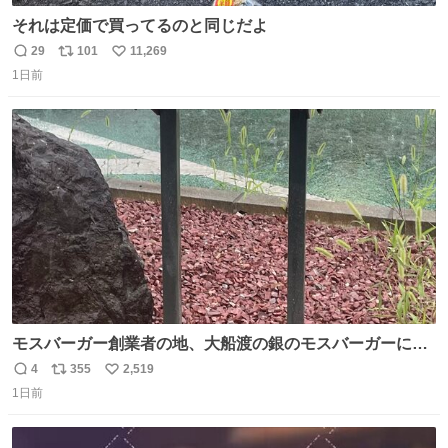
それは定価で買ってるのと同じだよ
29
101
11,269
返
リ
い
1日前
信
ポ
い
数
ス
ね
ト
数
数
モスバーガー創業者の地、大船渡の銀のモスバーガーに一
礼。
4
355
2,519
返
リ
い
1日前
信
ポ
い
数
ス
ね
ト
数