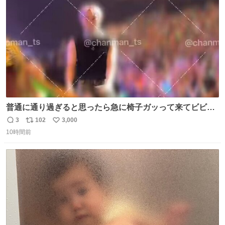
数
普通に通り過ぎると思ったら急に椅子ガッって来てビビっ
た。そんでまじいい匂い。← #超特急_ESCORT
3
102
3,000
返
リ
い
10時間前
信
ポ
い
数
ス
ね
ト
数
数