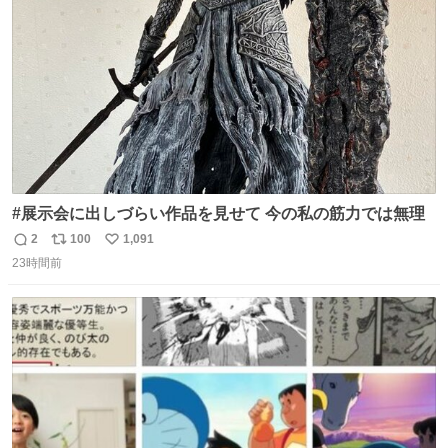
数
よ不老不死でいてくれ
#展示会に出しづらい作品を見せて 今の私の筋力では無理
2
100
1,091
返
リ
い
23時間前
信
ポ
い
数
ス
ね
ト
数
数