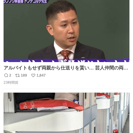
kyoiku.metro.tokyo.lg.jp/documents/d/ky… 出典：東京都
ト
数
数
教育委員会「教員のための学校用語集」
アルバイトもせず両親から仕送りを貰い… 芸人仲間の両親
のスネまでかじる!? ドンデコルテ銀次⚡️ 無料見逃し配信は
2
189
1,847
返
リ
い
こちらから ▶︎abema.go.link/gBLVb ◤しくじり先生
23時間前
信
ポ
い
ABEMAにて毎週最新話無料配信中◢ @10000nabe
数
ス
ね
@akmllube0617
ト
数
数