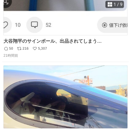
大谷翔平のサインボール、出品されてしまう…
50
216
5,307
返
リ
い
21時間前
信
ポ
い
数
ス
ね
ト
数
数