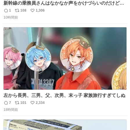
新幹線の乗務員さんはなかなか声をかけづらいのだけど😅
ルミエールの運転士さん、運転台にカメラマン向けたらお
1
108
1,306
返
リ
い
二人で敬礼🫡✨ 暗くて上手く撮れないなぁ…な顔してた
10時間前
信
ポ
い
ら、わざわざ車外に出て来てくださり✨ 「フリー素材なの
数
ス
ね
で載せて大丈夫です！」と自ら言ってくださる親切気さく
ト
数
数
なS運転士さん感謝
左から長男、三男、父、次男、末っ子 家族旅行すぎてしぬ
7
101
2,334
返
リ
い
18時間前
信
ポ
い
数
ス
ね
ト
数
数