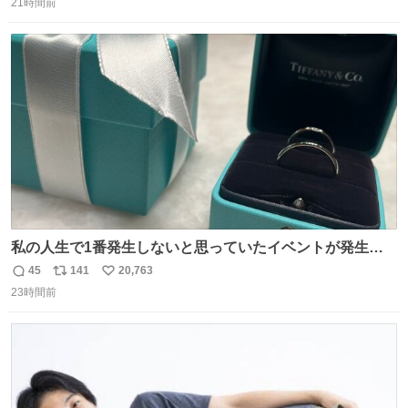
21時間前
信
ポ
い
数
ス
ね
ト
数
数
私の人生で1番発生しないと思っていたイベントが発生し
ました
45
141
20,763
返
リ
い
23時間前
信
ポ
い
数
ス
ね
ト
数
数