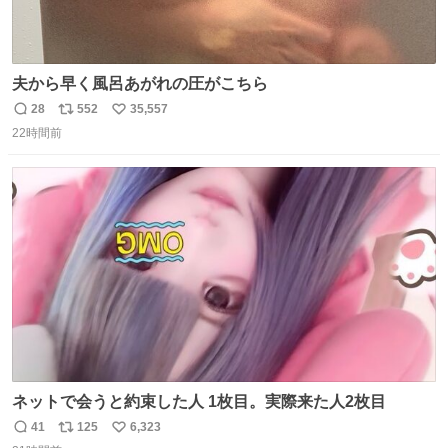
夫から早く風呂あがれの圧がこちら
28
552
35,557
返
リ
い
22時間前
信
ポ
い
数
ス
ね
ト
数
数
ネットで会うと約束した人 1枚目。実際来た人2枚目
41
125
6,323
返
リ
い