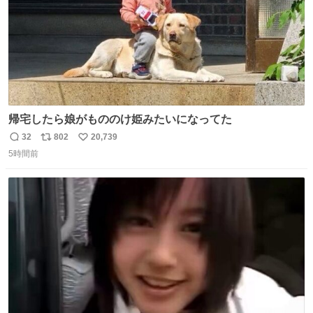
帰宅したら娘がもののけ姫みたいになってた
32
802
20,739
返
リ
い
5時間前
信
ポ
い
数
ス
ね
ト
数
数