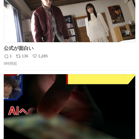
公式が面白い
1
136
1,285
返
リ
い
9時間前
信
ポ
い
数
ス
ね
ト
数
数