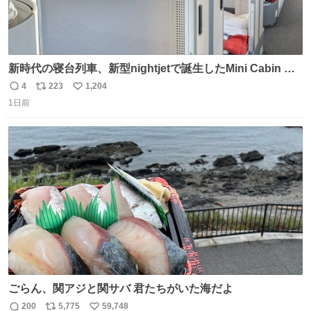
新時代の寝台列車、新型nightjetで誕生したMini Cabin ま
さに走るカプセルホテルといった感じで、一人旅で利用す
4
223
1,204
返
リ
い
るのにはちょうどいい設備。 他の人も言ってましたが、サ
1日前
信
ポ
い
ンライズの後継に欲しい…
数
ス
ね
ト
数
数
ごらん、関アジと関サバ 君たちがいた海だよ
200
5,775
59,748