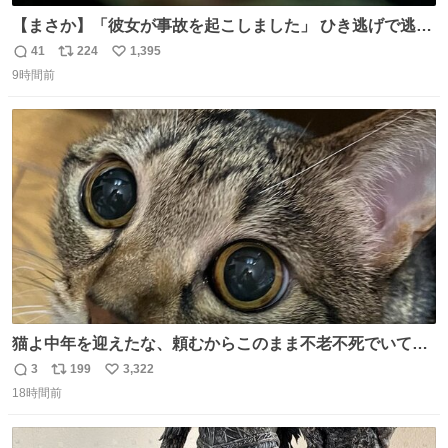
【まさか】「彼女が事故を起こしました」 ひき逃げで逃走
した男、AIの相談履歴で“ウソ発覚” 警察が男のスマホを押
41
224
1,395
返
リ
い
収して解析すると、出頭する前に事故の詳しい状況やどう
9時間前
信
ポ
い
対応すればいいかをAIに相談していたことがわかった。し
数
ス
ね
かし、AIの回答は「正直に警察に話すように」だった。
ト
数
数
猫よ中年を迎えたな、頼むからこのまま不老不死でいてく
れ…と願ってから、いや人間の家族が死に絶えて猫だけこ
3
199
3,322
返
リ
い
の世に置いていくなんてひどいことはできない…と思って
18時間前
信
ポ
い
から、猫のこの可愛さと愛嬌なら未来永劫ほかの人間に可
数
ス
ね
愛がられて困ることもなかろうなと思ったのでやっぱり猫
ト
数