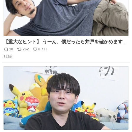
【重大なヒント】 うーん、僕だったら井戸を確かめますけ
どね
10
262
8,733
返
リ
い
1日前
信
ポ
い
数
ス
ね
ト
数
数