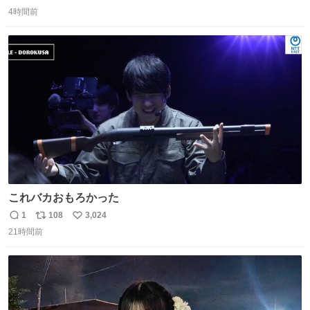
返
リ
い
4時間前
信
ポ
い
数
ス
ね
ト
数
数
これバカおもろかった
1
108
3,024
返
リ
い
21時間前
信
ポ
い
数
ス
ね
ト
数
数