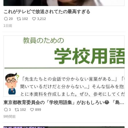
これがテレビで放送されてたの最高すぎる
20
102
3,212
返
リ
い
1日前
信
ポ
い
数
ス
ね
ト
数
数
東京都教育委員会の「学校用語集」がおもしろい😂 「島」
とか「分掌」とか学校関係者にはおなじみだと思うけど、
3
102
899
返
リ
い
「丘番」は初めて聞いた… 初任者のためにちゃんと資料作
9時間前
信
ポ
い
ってくれてる担当の方のやさしさも感じる！
数
ス
ね