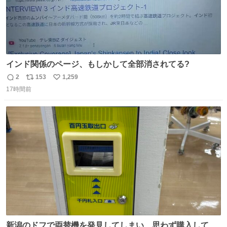
インド関係のページ、もしかして全部消されてる?
2
153
1,259
返
リ
い
17時間前
信
ポ
い
数
ス
ね
ト
数
数
新潟のドフで両替機を発見してしまい、思わず購入してし