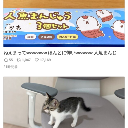
ねえまってwwwwww ほんとに怖いwwwww 人魚まんじゅ
う買ってきたから私も永遠のいのちを…ぐへへ…と思いな
55
1,047
17,169
返
リ
い
がら1つ食べたら 奥歯欠けたんだけど！！！！？？？ しか
21時間前
信
ポ
い
もガッツリ😭 まんじゅうだよ？？？？？？ ガリッて言っ
数
ス
ね
たから何？と思って口から出したら自分の歯wwwwww セ
ト
数
数
イレーンの呪いじゃん😭