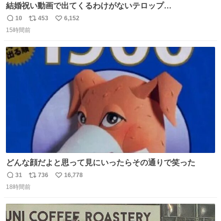
結婚祝い動画で出てくるわけがないテロップ
youtu.be/4pJ7U22AYtw
10
453
6,152
返
リ
い
15時間前
信
ポ
い
数
ス
ね
ト
数
数
どんな顔だよと思って見にいったらその通りで笑った
31
736
16,778
返
リ
い
18時間前
信
ポ
い
数
ス
ね
ト
数