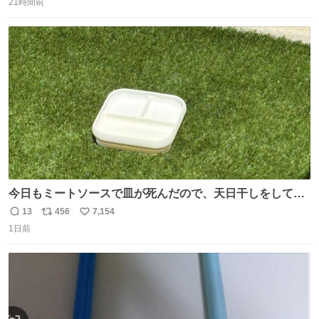
21時間前
信
ポ
い
数
ス
ね
ト
数
数
今日もミートソースで皿が死んだので、天日干しをしてい
ます🍝 ありがとう先人の知恵
13
456
7,154
返
リ
い
1日前
信
ポ
い
数
ス
ね
ト
数
数