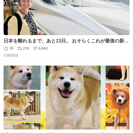
日本を離れるまで、あと13日。 おそらくこれが最後の新幹
線。駅弁には、お気に入りのうな重を。 残念ながら、富士
78
216
6,662
返
リ
い
山は今回も雲の中でした（やっぱり！）。 #私の好きな日
15時間前
信
ポ
い
本
数
ス
ね
ト
数
数