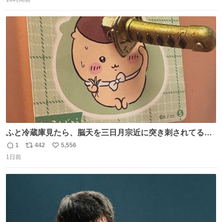
信
ポ
い
数
ス
ね
ト
数
数
ふと冷蔵庫見たら、脳天を三日月宗近に突き刺されてるく
りまんじゅうパイセンが
1
442
5,556
返
リ
い
1日前
信
ポ
い
数
ス
ね
ト
数
数