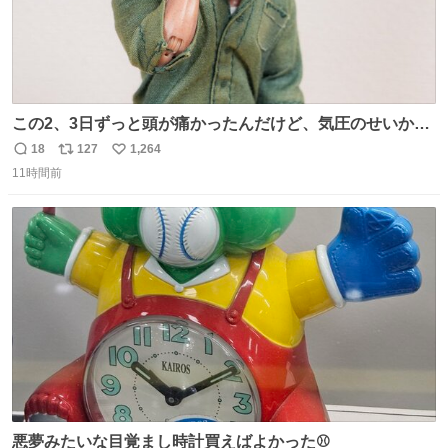
この2、3日ずっと頭が痛かったんだけど、気圧のせいかし
ら…
18
127
1,264
返
リ
い
11時間前
信
ポ
い
数
ス
ね
ト
数
数
悪夢みたいな目覚まし時計買えばよかった⚾