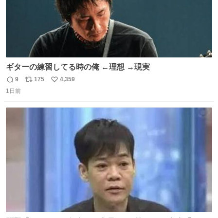
ギターの練習してる時の俺 ←理想 →現実
9
175
4,359
返
リ
い
1日前
信
ポ
い
数
ス
ね
ト
数
数