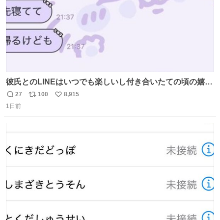
彼氏とのLINEはいつでも楽しいし付き合いたての頃の嬉し
かったLINEは無限にあるけど(同棲前は1日で各50通くらい
27
100
8,915
返
リ
い
送りあってたし)最近嬉しかったのはこれ
1日前
信
ポ
い
数
ス
ね
ト
数
数