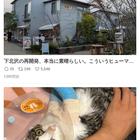
下北沢の再開発、本当に素晴らしい。こういうヒューマン
スケールの開発がいいんだよ。
35
190
5,546
返
リ
い
19時間前
信
ポ
い
数
ス
ね
ト
数
数