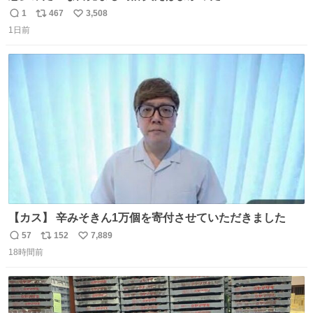
1
467
3,508
返
リ
い
1日前
信
ポ
い
数
ス
ね
ト
数
数
【カス】 辛みそきん1万個を寄付させていただきました
57
152
7,889
返
リ
い
18時間前
信
ポ
い
数
ス
ね
ト
数
数