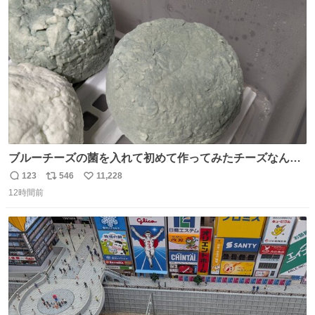
送設備に外部から不正に音声が流された可能性も含めて確
ト
数
数
認を実施」と説明した。
ブルーチーズの菌を入れて初めて作ってみたチーズなんだ
けど 本能でちょっとヤバいと思っちゃう見た目だな
123
546
11,228
返
リ
い
12時間前
信
ポ
い
数
ス
ね
ト
数
数