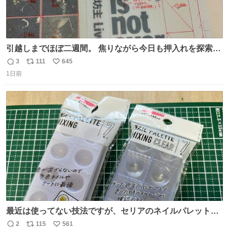
引越しまでほぼ二週間。 焦りながら今日も押入れを探索。
もう絶対に要らないんだけど捨てられないものが後から後
3
111
645
返
リ
い
から出てくる。 その代表が版下。 若いデザイナーは見たこ
1日前
信
ポ
い
ともあるまい。
数
ス
ね
ト
数
数
最近は使ってない技法ですが、セリアのネイルパレットの
四隅をハサミで切り落とし、やすりがけすればミニチュア
2
115
561
返
リ
い