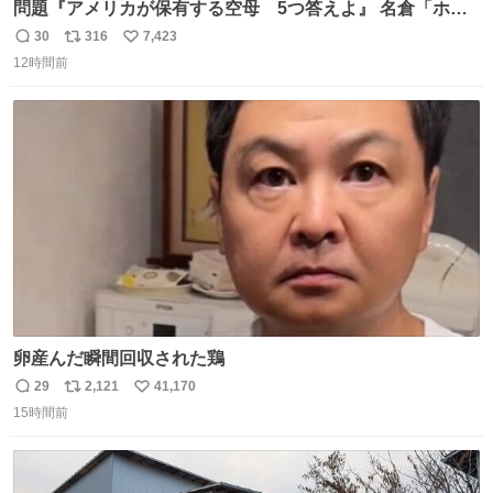
問題『アメリカが保有する空母 5つ答えよ』 名倉「ホン
マごめん、日本」
30
316
7,423
返
リ
い
12時間前
信
ポ
い
数
ス
ね
ト
数
数
卵産んだ瞬間回収された鶏
29
2,121
41,170
返
リ
い
15時間前
信
ポ
い
数
ス
ね
ト
数
数