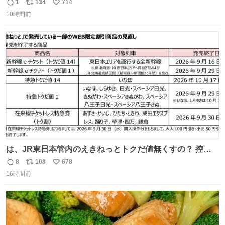
ティーの香り」限定ボディスクラブ＆バスオイルなど -
1
134
714
返
リ
い
fashion-press.net/news/149659
10時間前
信
ポ
い
数
ス
ね
ト
数
数
は、JR東日本管内のえきねっとトクだ値無くすの？ 控え
めに言ってクソすぎんか？
8
108
678
返
リ
い
16時間前
信
ポ
い
数
ス
ね
ト
数
数