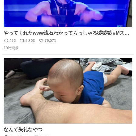
やってくれたwww流石わかってらっしゃる🤣🤣🤣 #Mステ
#西川貴教
492
5,803
79,071
返
リ
い
10時間前
信
ポ
い
数
ス
ね
ト
数
数
なんて失礼なやつ