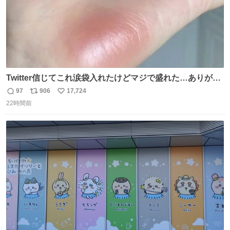
Twitter信じてこれ涙袋入れたけどマジで盛れた…ありがと
う…
97
906
17,724
返
リ
い
22時間前
信
ポ
い
数
ス
ね
ト
数
数