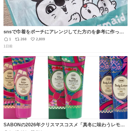
snsで巾着をポーチにアレンジしてた方のを参考に作って
みました🧵 裁縫は得意でないので、ザクザクの目測で縫い
1
268
2,809
返
リ
い
ましたので悪しからず🙏🏻 裏地は人魚のウロコ風な柄にし
1日前
信
ポ
い
てみたらめっちゃ良き☺️ 島二郎とちいかわチャームもお気
数
ス
ね
に入り⭐️
ト
数
数
SABONの2026年クリスマスコスメ「真冬に味わうレモン