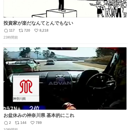
投資家が楽だなんてとんでもない
117
720
8,218
返
リ
い
23時間前
信
ポ
い
数
ス
ね
ト
数
数
お盆休みの神奈川県 基本的にこれ
2
144
789
返
リ
い
10時間前