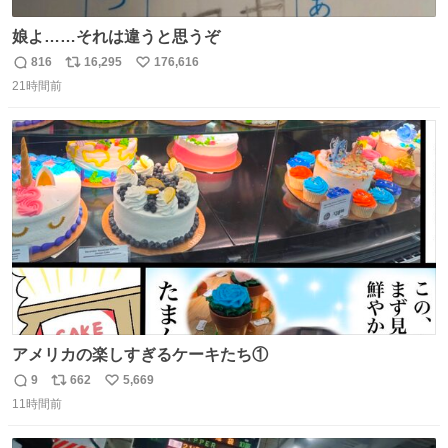
娘よ……それは違うと思うぞ
816
16,295
176,616
返
リ
い
21時間前
信
ポ
い
数
ス
ね
ト
数
数
アメリカの楽しすぎるケーキたち①
9
662
5,669
返
リ
い
11時間前
信
ポ
い
数
ス
ね