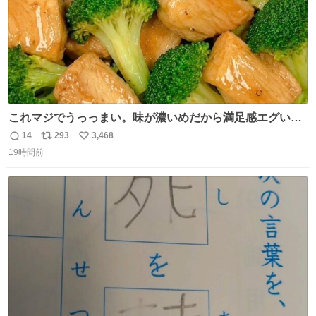
これマジでうっっまい。味が濃いめだから満足感エグいし
1週間で3キロ痩せた😭
14
293
3,468
返
リ
い
19時間前
信
ポ
い
数
ス
ね
ト
数
数