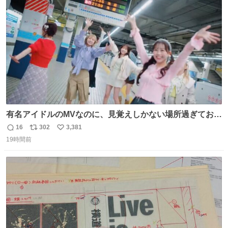
ト
数
数
有名アイドルのMVなのに、見覚えしかない場所過ぎておも
ろいな
16
302
3,381
返
リ
い
19時間前
信
ポ
い
数
ス
ね
ト
数
数