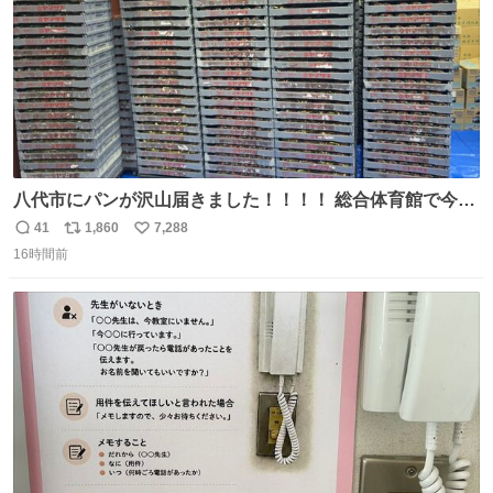
八代市にパンが沢山届きました！！！！ 総合体育館で今配
ってるそうなので、是非取りに行けそうな方は行ってみて
41
1,860
7,288
返
リ
い
ください💪
16時間前
信
ポ
い
数
ス
ね
ト
数
数