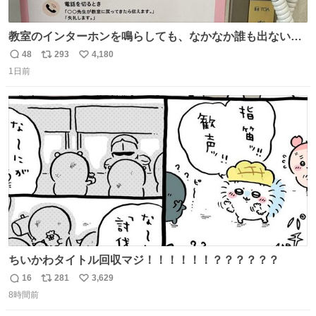
教室のインターホンを鳴らしても、なかなか誰も出ないこ
とがあります…。 もしかすると「電話の出方」に困ってい
48
293
4,180
返
リ
い
るのかもしれません。 そこで「何を話せばいいか」が見え
1日前
信
ポ
い
る手引きを用意して、安心して電話に出られるようにしま
数
ス
ね
す。 インターホンの応対も大切なコミュニケーションの学
ト
数
数
びです。
ちいかわタイトル回収マジ！！！！！！？？？？？？
16
281
3,629
返
リ
い
8時間前
信
ポ
い
数
ス
ね