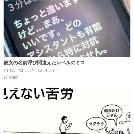
数
彼女の名前呼び間違えたレベルのミス
111
3,634
51,352
返
リ
い
17時間前
信
ポ
い
数
ス
ね
ト
数
数