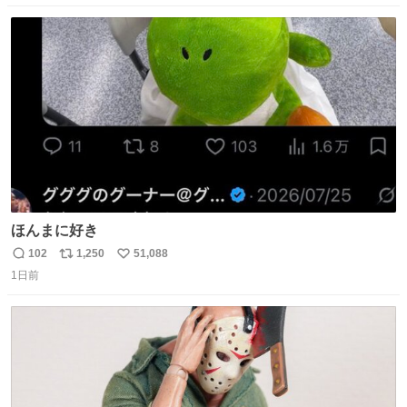
数
ス
ね
ト
数
数
ほんまに好き
102
1,250
51,088
返
リ
い
1日前
信
ポ
い
数
ス
ね
ト
数
数