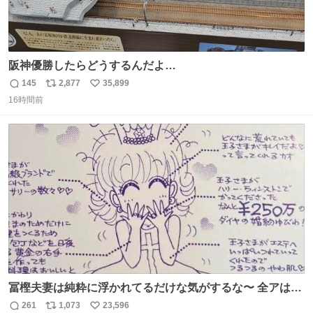
阪神優勝したらどうするんだよ…
145
2,877
35,899
返
リ
い
16時間前
信
ポ
い
数
ス
ね
ト
数
数
冨樫夫妻は純粋に浮かれてるだけな気がするな〜 全アはこ
こに自分の市場価値的なものを上乗せするので、 すっぴん
261
1,073
23,596
返
リ
い