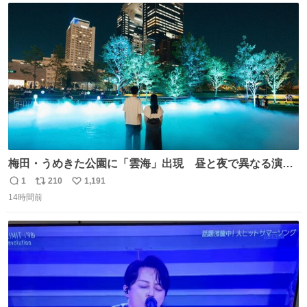
ト
数
数
梅田・うめきた公園に「雲海」出現 昼と夜で異なる演
出、昨年は50万人来場 umeda.keizai.biz/headline/4657/
1
210
1,191
返
リ
い
14時間前
信
ポ
い
数
ス
ね
ト
数
数