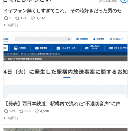
イヤフォン無くしすぎてこれ。 その時好きだった男のセコ
ムの名前にしてる
1
121
3,732
返
リ
い
16時間前
信
ポ
い
数
ス
ね
ト
数
数
【発表】西日本鉄道、駅構内で流れた“不適切音声”に声明
「被害届も検討」 news.livedoor.com/article/detail… 4日
129
689
4,598
返
リ
い
に西鉄福岡（天神）駅および薬院駅で発生した駅構内放送
18時間前
信
ポ
い
事案について声明を公表した。「第三者によって駅構内放
数
ス
ね