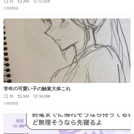
12
202
17,119
返
リ
い
23時間前
信
ポ
い
数
ス
ね
ト
数
数
学年の可愛い子の触覚大体これ
35
924
34,306
返
リ
い
14時間前
信
ポ
い
数
ス
ね
ト
数
数