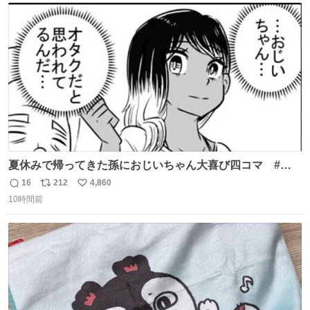
ト
数
数
夏休みで帰ってきた孫におじいちゃん大喜び四コマ #四
コマ漫画 #Web漫画 #漫画が読めるハッシュタグ
16
212
4,860
返
リ
い
10時間前
信
ポ
い
数
ス
ね
ト
数
数