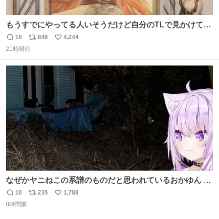
もうすでにやってる人いそうだけど自分のTLで見かけてな
い
10
848
4,244
返
リ
い
21時間前
信
ポ
い
数
ス
ね
ト
数
数
なぜかヤニねこの系譜のものだと思われているおかゆん #
生おかゆ
10
235
1,788
返
リ
い
8時間前
信
ポ
い
数
ス
ね