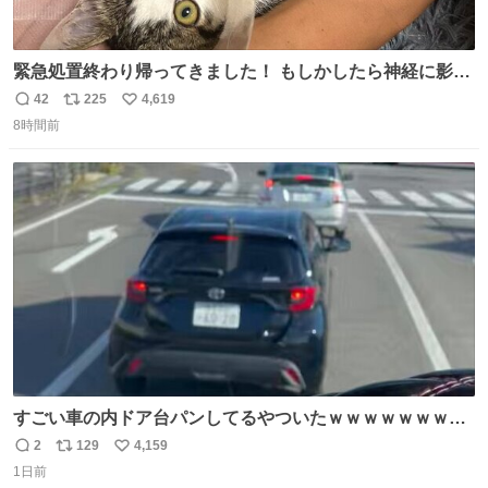
緊急処置終わり帰ってきました！ もしかしたら神経に影響
も出ているのかもと、、その影響で出にくいのもあるかも
42
225
4,619
返
リ
い
との事 内臓エコーもしてみると少し動きが弱いのかもなぁ
8時間前
信
ポ
い
と先生が言っておりました。 明日また病院です！ 帰ってき
数
ス
ね
て弟にぐるぐる言いながら甘えん坊してました☺️
ト
数
数
すごい車の内ドア台パンしてるやついたｗｗｗｗｗｗｗｗ
ｗｗｗｗｗｗ
2
129
4,159
返
リ
い
1日前
信
ポ
い