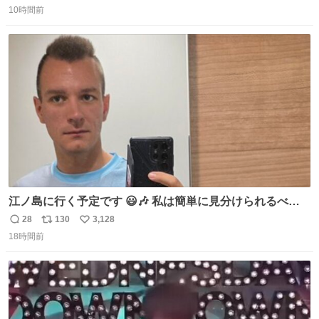
食器ができます。 底にストローをカットしたものを接着し
10時間前
信
ポ
い
塗装すれば茶碗になります。素材が塩化ビニルなので接着
数
ス
ね
剤や塗料は対応したものを使うと良いです。 透明はそのま
ト
数
数
までも使えます。
江ノ島に行く予定です 😃🎶 私は簡単に見分けられるべき
だ 🐷
28
130
3,128
返
リ
い
18時間前
信
ポ
い
数
ス
ね
ト
数
数