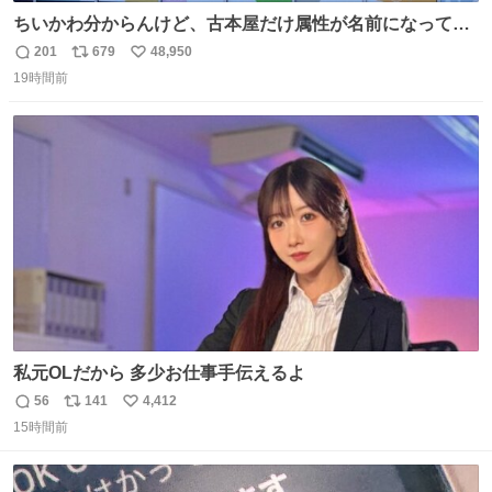
ちいかわ分からんけど、古本屋だけ属性が名前になってる
のはどういうこと？
201
679
48,950
返
リ
い
19時間前
信
ポ
い
数
ス
ね
ト
数
数
私元OLだから 多少お仕事手伝えるよ
56
141
4,412
返
リ
い
15時間前
信
ポ
い
数
ス
ね
ト
数