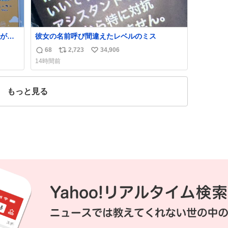
が名
彼女の名前呼び間違えたレベルのミス
68
2,723
34,906
返
リ
い
14時間前
信
ポ
い
数
ス
ね
ト
数
もっと見る
数