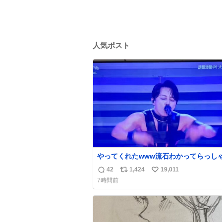
人気ポスト
やってくれたwww流石わかってらっしゃ
🤣🤣 #Mステ #西川貴教
42
1,424
19,011
返
リ
い
7時間前
信
ポ
い
数
ス
ね
ト
数
数