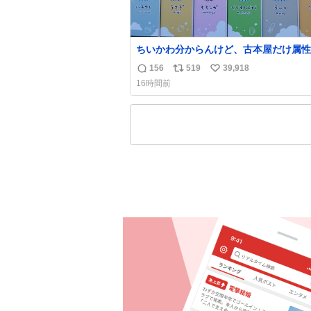
ちいかわ分からんけど、古本屋だけ属性
前になってるのはどういうこと？
156
519
39,918
返
リ
い
16時間前
信
ポ
い
数
ス
ね
ト
数
数