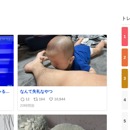
ト
1
2
3
る🤣
なんて失礼なやつ
12
164
10,944
4
返
リ
い
20時間前
信
ポ
い
数
ス
ね
ト
数
5
数