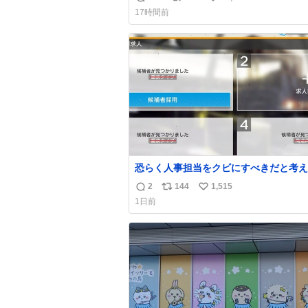
返
リ
い
上乗せするので、 すっぴん＆寝起きのボサボ
17時間前
サ頭でも「今日も可愛いね」が止まらな
信
ポ
い
放っておくと永遠に髪撫でてきて作業進
数
ス
ね
い() 156cm40kg、年中日焼け止めとお友達の
ト
数
私より綺麗な手やめてもろて とか言う
数
恐らく人事担当をクビにすべきだと考え
るが‥‥‥
2
144
1,515
返
リ
い
1日前
信
ポ
い
数
ス
ね
ト
数
数