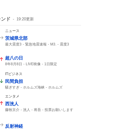
レンド
19:20
更新
ニュース
茨城県北部
最大震度3
緊急地震速報
M3.
震度3
深さ10km
震度2
気象庁発表
地震速報
津波の心配はありません
超八の日
8年8月8日
LIVE映像
1日限定
ITビジネス
民間負担
騒ぎすぎ
ホルムズ海峡
ホルムズ
エンタメ
西洸人
藤牧京介
洸人
将吾
投票お願いします
radiko
反射神経