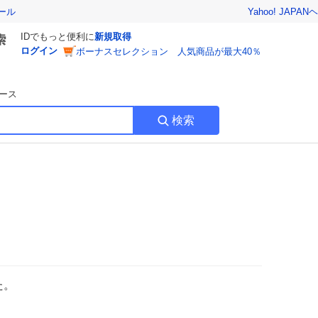
Yahoo! JAPAN
ヘ
ール
IDでもっと便利に
新規取得
ログイン
ボーナスセレクション 人気商品が最大40％
ース
検索
た。