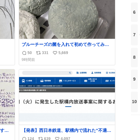
6
7
ブルーチーズの菌を入れて初めて作ってみた
チーズなんだけど 本能でちょっとヤバいと思
50
331
5,669
返
リ
い
っちゃう見た目だな
8
9時間前
信
ポ
い
数
ス
ね
ト
数
9
数
10
する
【発表】西日本鉄道、駅構内で流れた“不適切
ものを
音声”に声明「被害届も検討」
124
639
4,097