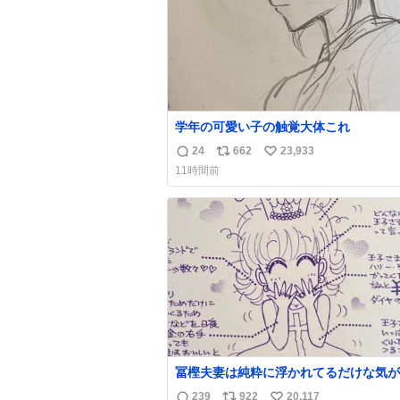
学年の可愛い子の触覚大体これ
24
662
23,933
返
リ
い
11時間前
信
ポ
い
数
ス
ね
ト
数
数
冨樫夫妻は純粋に浮かれてるだけな気が
な〜 全アはここに自分の市場価値的な
239
922
20,117