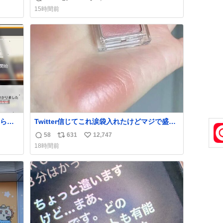
返
リ
い
news.livedoor.com/article/detail… 4日に西
15時間前
い。
鉄福岡（天神）駅および薬院駅で発生した駅
信
ポ
い
まな
構内放送事案について声明を公表した。「第
数
ス
ね
三者によって駅構内放送設備に外部から不正
ト
数
に音声が流された可能性も含めて確認を実
数
施」と説明した。
られ
Twitter信じてこれ涙袋入れたけどマジで盛れ
た…ありがとう…
58
631
12,747
返
リ
い
18時間前
信
ポ
い
数
ス
ね
ト
数
数