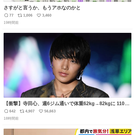
さすがと言うか、もうアホなのかと
77
1,006
3,460
返
リ
い
19時間前
信
ポ
い
数
ス
ね
ト
数
数
【衝撃】寺田心、週6ジム通いで体重62kg→82kgに 110kg
のベンチプレス持ち上げる姿披露
642
4,907
56,663
返
リ
い
news.livedoor.com/article/detail… 元々自重のみだった
18時間前
信
ポ
い
が、更に筋肉を大きくするためジム通いを開始。筋肉増量
数
ス
ね
のためおにぎり10個、ゼリー飲料3～4本、パスタと毎日4
ト
数