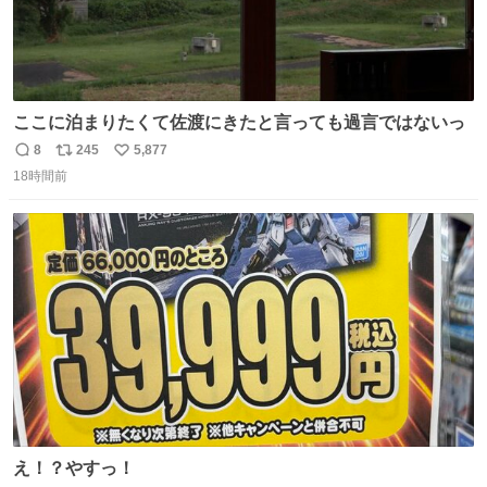
ここに泊まりたくて佐渡にきたと言っても過言ではないっ
8
245
5,877
返
リ
い
18時間前
信
ポ
い
数
ス
ね
ト
数
数
え！？やすっ！