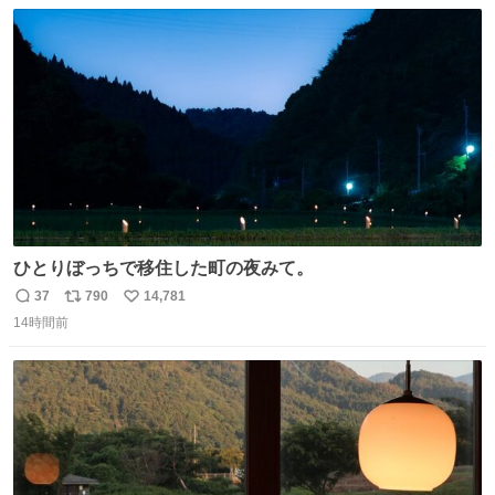
数
ス
ね
わ！！！！！！！！！！！！！！！！！！！！
ト
数
数
ひとりぼっちで移住した町の夜みて。
37
790
14,781
返
リ
い
14時間前
信
ポ
い
数
ス
ね
ト
数
数