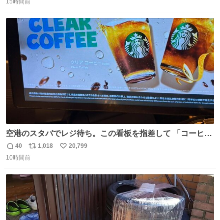
15時間前
信
ポ
い
数
ス
ね
ト
数
数
空港のスタバでレジ待ち。この看板を指差して 「コーヒー
苦手な人コーヒー飲まないよ！」て叫び続けてる子供いて
40
1,018
20,799
返
リ
い
吹き出しそうwお母さんお疲れ様です。
10時間前
信
ポ
い
数
ス
ね
ト
数
数