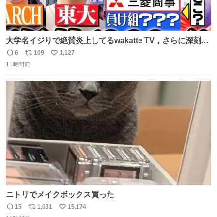
大学名イジりで絶賛炎上してるwakatte TV，さらに深刻な
問題はこっちでは？ ・都内の特定企業に入るのを極度に推
6
109
1,127
返
リ
い
奨し，それ以外の地域で堅実に生きるのを周縁化する ・恋
11時間前
信
ポ
い
愛にかまけ，「陽キャラ」として振る舞うのを極端に中心
数
ス
ね
化する ・院生が研究環境を求め他大学に移るのを批判する
ト
数
数
過去例↓
ニトリでメイクボックス買った
15
1,031
15,174
返
リ
い