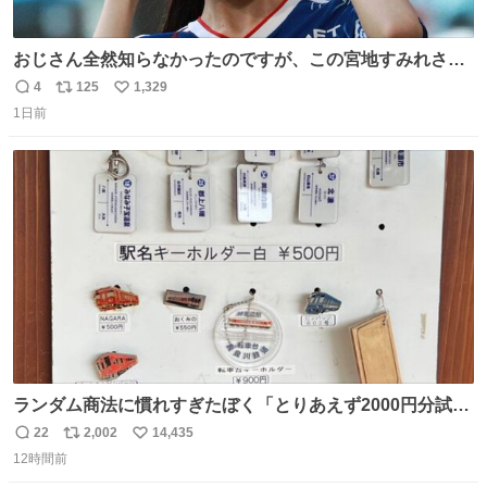
おじさん全然知らなかったのですが、この宮地すみれさん
（日向坂46）はマリサポだったのですね。 カメラ目線でに
4
125
1,329
返
リ
い
っこりしていただいたので撮影したものの、全然誰だか知
1日前
信
ポ
い
りませんでした。 マリサポらしいのでこれからは名前覚え
数
ス
ね
ます！！
ト
数
数
ランダム商法に慣れすぎたぼく「とりあえず2000円分試し
てみるか…」 駅員さん「どれが欲しいの？」 ぼく「えっ
22
2,002
14,435
返
リ
い
良いんですか？」 駅員さん「何が…？？」 やっぱランダム
12時間前
信
ポ
い
って悪い文化だ