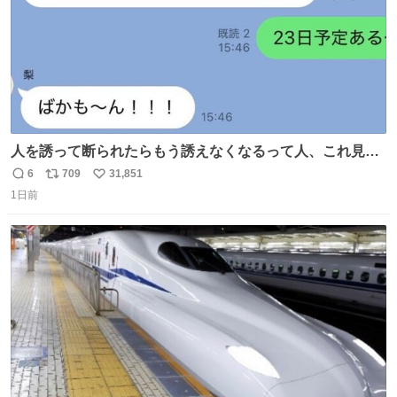
人を誘って断られたらもう誘えなくなるって人、これ見て
元気出してほしい
6
709
31,851
返
リ
い
1日前
信
ポ
い
数
ス
ね
ト
数
数