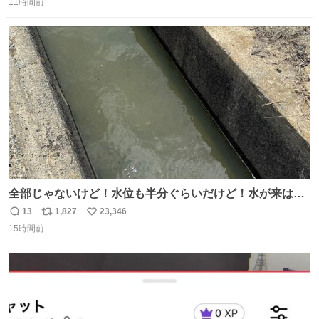
11時間前
信
ポ
い
数
ス
ね
ト
数
数
全部じゃないけど！水位も半分ぐらいだけど！水が来はじ
めたよ！！！ 作業してくれた方々ありがとーーー
13
1,827
23,346
返
リ
い
ー！！！！！！！！！！！！！！！！！！！！！！！！！
15時間前
信
ポ
い
！
数
ス
ね
ト
数
数