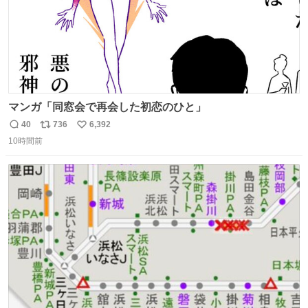
マンガ「同窓会で再会した初恋のひと」
40
736
6,392
返
リ
い
10時間前
信
ポ
い
数
ス
ね
ト
数
数