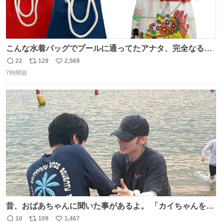
こんな水着バッグでプールに通ってたアナタ、完全なる同
世代（笑） #70年代 #80年代 #昭和レトロ
22
129
2,569
返
リ
い
7時間前
信
ポ
い
数
ス
ね
ト
数
数
昔、おばあちゃんに聞いた事があるよ。 「カイちゃんをい
じめると、アイツが海から上がって来るぞ。」って。
10
109
1,467