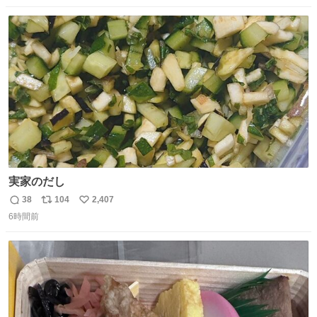
数
ス
ね
ト
数
数
実家のだし
38
104
2,407
返
リ
い
6時間前
信
ポ
い
数
ス
ね
ト
数
数