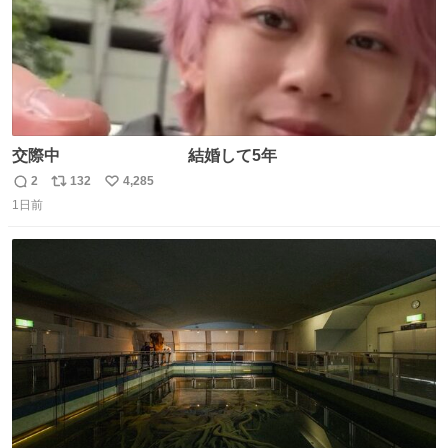
交際中 結婚して5年
2
132
4,285
返
リ
い
1日前
信
ポ
い
数
ス
ね
ト
数
数