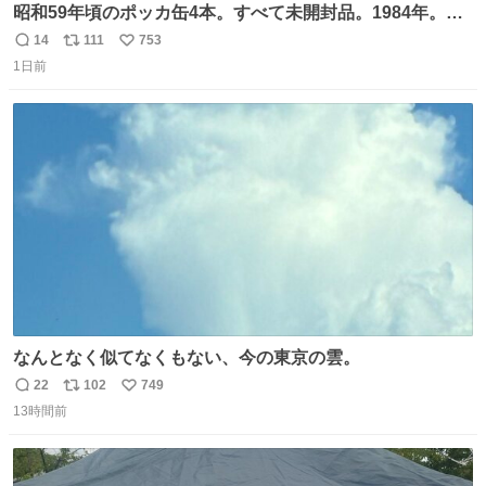
昭和59年頃のポッカ缶4本。すべて未開封品。1984年。P
マーク。昭和レトロ！
14
111
753
返
リ
い
1日前
信
ポ
い
数
ス
ね
ト
数
数
なんとなく似てなくもない、今の東京の雲。
22
102
749
返
リ
い
13時間前
信
ポ
い
数
ス
ね
ト
数