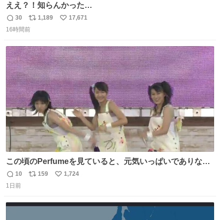
ええ？！知らんかった…
30
1,189
17,671
返
リ
い
16時間前
信
ポ
い
数
ス
ね
ト
数
数
この頃のPerfumeを見ていると、元気いっぱいでありなが
ら決して感情に任せすぎることなく、しっかりと制御され
10
159
1,724
返
リ
い
たダンスであることに新鮮に驚く。3人のあげた足の向き
1日前
信
ポ
い
や角度とか本当に細かな部分まできっちりと揃っていてそ
数
ス
ね
こから積み重ねてきた努力や練習量が見て取れる…
ト
数
数