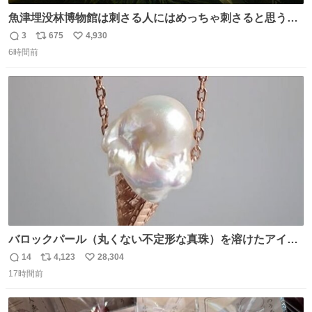
魚津埋没林博物館は刺さる人にはめっちゃ刺さると思う施
設 無人になった時の雰囲気が凄まじかった
3
675
4,930
返
リ
い
6時間前
信
ポ
い
数
ス
ね
ト
数
数
バロックパール（丸くない不定形な真珠）を溶けたアイス
や飴玉、雲、アヒルに見立ててジュエリーデザイナー、
14
4,123
28,304
返
リ
い
Ben Choi 蔡俊文さんの作品。
17時間前
信
ポ
い
instagram.com/bcjoaillerie/
数
ス
ね
ト
数