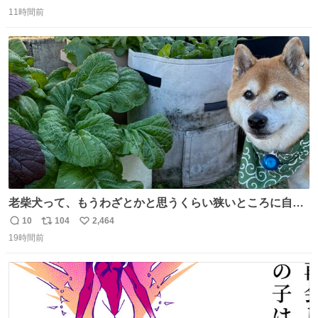
返
リ
い
11時間前
信
ポ
い
数
ス
ね
ト
数
数
老柴犬って、もうわざとかと思うくらい狭いところに自ら
はまりにいくじゃないですか？ 今朝ガーデニングしてる飼
10
104
2,464
返
リ
い
い主の間にはまってきて、最高に可愛かった♥️
19時間前
信
ポ
い
数
ス
ね
ト
数
数