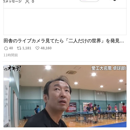
田舎のライブカメラ見てたら「二人だけの世界」を発見し
た
40
1,181
48,160
返
リ
い
11時間前
信
ポ
い
数
ス
ね
ト
数
数