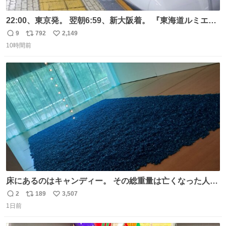
22:00、東京発。 翌朝6:59、新大阪着。 『東海道ルミエー
ルエクスプレス』が今夜、初運行！ 岐阜羽島駅で夜を越す
9
792
2,149
返
リ
い
東海道新幹線。寝台列車じゃないのに、朝まで新幹線とい
10時間前
信
ポ
い
う、なんだか特別体験😉 #TRAINTRIP #東海道ルミエール
数
ス
ね
エクスプレス
ト
数
数
床にあるのはキャンディー。 その総重量は亡くなった人と
同等の重さだそうです。 鑑賞者は一つ持ち帰れますが、亡
2
189
3,507
返
リ
い
くなった人の一部を持ち帰っているような感覚になりまし
1日前
信
ポ
い
た。 勇気を出して口に入れたら、ハッカ味😳✨ #ポーラ美
数
ス
ね