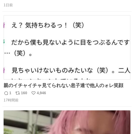
返
リ
い
し、なんなら表に出てこない。 自分に自信がない半端モン
1日前
信
ポ
い
はブランドで自分を飾りキラキラ自慢をする。 #折田楓
数
ス
ね
#merchu
ト
数
数
親のイチャイチャ見てられない息子達で他人のォレ笑顔
1
160
4,946
返
リ
い
17時間前
信
ポ
い
数
ス
ね
ト
数
数