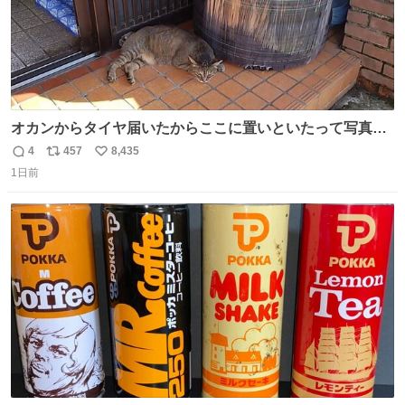
オカンからタイヤ届いたからここに置いといたって写真送
られてきたけど明らかに猫が邪魔くさそうな顔してて草
4
457
8,435
返
リ
い
1日前
信
ポ
い
数
ス
ね
ト
数
数