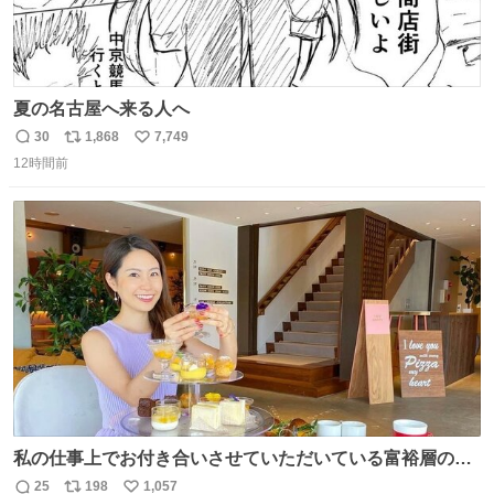
夏の名古屋へ来る人へ
30
1,868
7,749
返
リ
い
12時間前
信
ポ
い
数
ス
ね
ト
数
数
私の仕事上でお付き合いさせていただいている富裕層の社
長さん達は、こんな事しない。 こんな自慢は一切しない
25
198
1,057