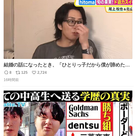
数
千kcalオーバーの食事を摂取し、増量したという。
結婚の話になったとき、「ひとりっ子だから僕が諦めた瞬
間に一族が潰える」「死ぬとき1人とか嫌」だから結婚願
8
125
2,724
返
リ
い
望は"ある"って答えたものの、結局「（結婚は）向いてね
16時間前
信
ポ
い
ぇのかもしれない」で締める北山くん、きっといろいろ考
数
ス
ね
えて言葉を選んで、まるく収めてくれたんだなと思った
ト
数
数