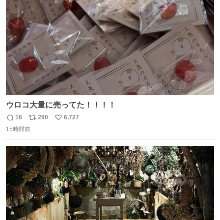
数
ウロコ大量に売ってた！！！！
16
290
6,727
返
リ
い
15時間前
信
ポ
い
数
ス
ね
ト
数
数