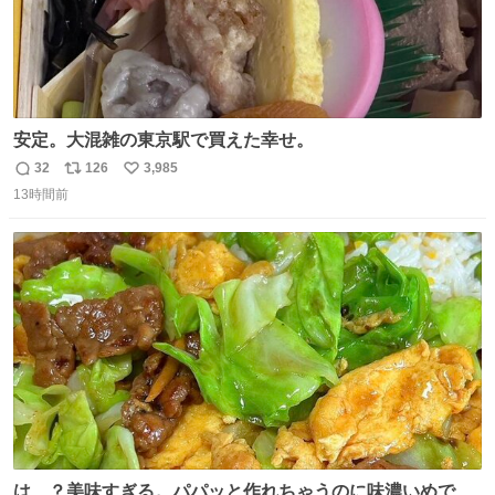
安定。大混雑の東京駅で買えた幸せ。
32
126
3,985
返
リ
い
13時間前
信
ポ
い
数
ス
ね
ト
数
数
は…？美味すぎる。パパッと作れちゃうのに味濃いめで満