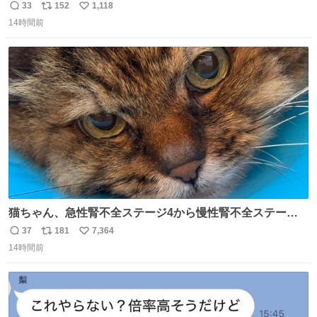
33
152
1,118
返
リ
い
14時間前
信
ポ
い
数
ス
ね
ト
数
数
猫ちゃん、急性腎不全ステージ4から慢性腎不全ステージ2
になりました😭点滴も週一で大丈夫になった… このままだ
37
181
7,364
返
リ
い
と2、3日持たないって言われたのが嘘みたい…本当に嬉し
14時間前
信
ポ
い
い😭😭😭頑張ってくれてありがとう😭😭😭 嬉しくて帰り
数
ス
ね
道泣きながら歩いてたら向こうから来た人にすごい顔され
ト
数
数
た🫠