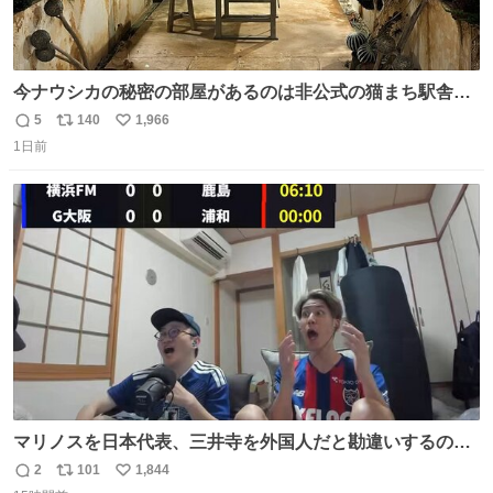
今ナウシカの秘密の部屋があるのは非公式の猫まち駅舎だ
けだもんね。本物が欲しいね
5
140
1,966
返
リ
い
1日前
信
ポ
い
数
ス
ね
ト
数
数
マリノスを日本代表、三井寺を外国人だと勘違いするのお
もろくて爽
2
101
1,844
返
リ
い