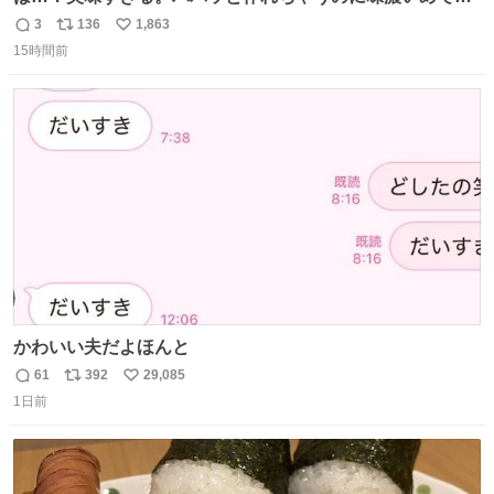
足感エグいの天才だろ🥹
3
136
1,863
返
リ
い
15時間前
信
ポ
い
数
ス
ね
ト
数
数
かわいい夫だよほんと
61
392
29,085
返
リ
い
1日前
信
ポ
い
数
ス
ね
ト
数
数