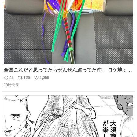
術館
ト
数
数
全国これだと思ってたらぜんぜん違ってた件。 ロケ地：広
島
45
126
1,056
返
リ
い
10時間前
信
ポ
い
数
ス
ね
ト
数
数