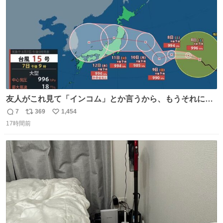
友人がこれ見て「インコム」とか言うから、もうそれにし
か見えなくなっちゃった。
7
369
1,454
返
リ
い
17時間前
信
ポ
い
数
ス
ね
ト
数
数