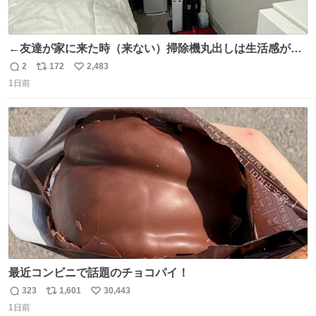
←友達が家に来た時（来ない）掃除機丸出しは生活感が出
てかっこ悪いなぁ →せや
2
172
2,483
返
リ
い
1日前
信
ポ
い
数
ス
ね
ト
数
数
最近コンビニで話題のチョコパイ！
323
1,601
30,443
返
リ
い
1日前
信
ポ
い