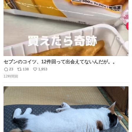
数
セブンのコイツ、12件回って出会えてないんだが。。
23
138
1,953
返
リ
い
12時間前
信
ポ
い
数
ス
ね
ト
数
数