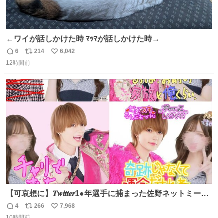
←ワイが話しかけた時 ﾏｯﾏが話しかけた時→
6
214
6,042
返
リ
い
12時間前
信
ポ
い
数
ス
ね
ト
数
数
【可哀想に】𝑻𝒘𝒊𝒕𝒕𝒆𝒓1●年選手に捕まった佐野ネットミーム
勇斗さんのコラボプリ
4
266
7,968
返
リ
い
10時間前