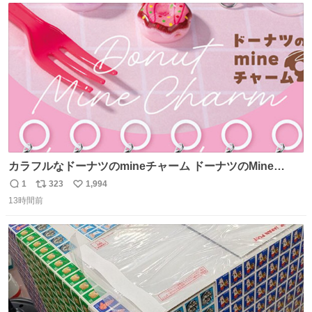
ト
数
数
カラフルなドーナツのmineチャーム ドーナツのMine
charm マインチャーム fumuo.jp/view/item/0000…
1
323
1,994
返
リ
い
13時間前
信
ポ
い
数
ス
ね
ト
数
数