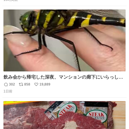
信
ポ
い
数
ス
ね
ト
数
数
飲み会から帰宅した深夜、マンションの廊下にいらっしゃ
ったオニヤンマ様 まさかこんな都会でお会いできるなんて
302
858
19,889
返
リ
い
思っておらず大興奮しております かっこよすぎる 指を差し
1日前
信
ポ
い
伸べると乗ってきてくれたのでひとまず一緒に帰宅しまし
数
ス
ね
たが、飛ばないということは弱っていらっしゃるのでしょ
ト
数
数
うか…素敵すぎる