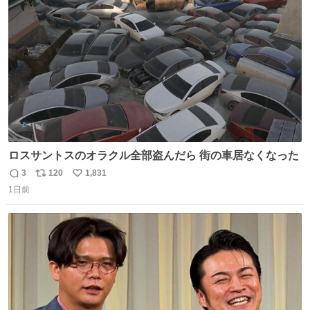
#BSテレ東 にて連日放送📺
ト
数
数
ロスサントスのオラクル全部盗んだら 街の車居なくなった
3
120
1,831
返
リ
い
1日前
信
ポ
い
数
ス
ね
ト
数
数