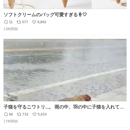
ソフトクリームのバッグ可愛すぎる🍦🤍
11
577
8,802
返
リ
い
13時間前
信
ポ
い
数
ス
ね
ト
数
数
子猫を守るニワトリ...。 雨の中、羽の中に子猫を入れて守
る姿に感動した！！ 愛は種族を超える！
66
732
5,433
返
リ
い
17時間前
信
ポ
い
数
ス
ね