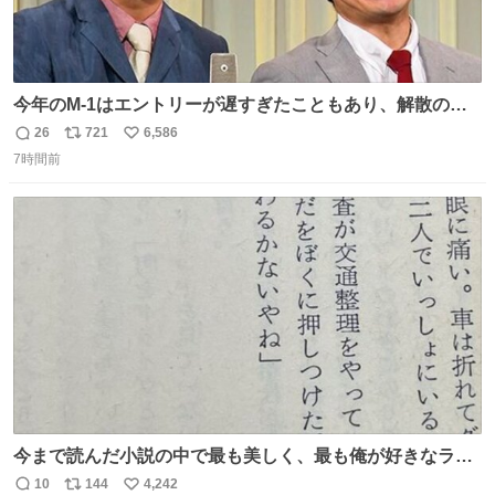
今年のM-1はエントリーが遅すぎたこともあり、解散の可
能性を作り出してからのスタート！！ 遅くなって申し訳な
26
721
6,586
返
リ
い
い🙏 エントリーナンバーは「GO!無策!」でかなり覚えやす
7時間前
信
ポ
い
い！応援をお願いすることになりそう！！
数
ス
ね
ト
数
数
今まで読んだ小説の中で最も美しく、最も俺が好きなラス
トシーン
10
144
4,242
返
リ
い