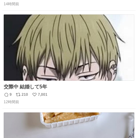
14時間前
信
ポ
い
数
ス
ね
ト
数
数
交際中 結婚して5年
9
210
7,001
返
リ
い
12時間前
信
ポ
い
数
ス
ね
ト
数
数