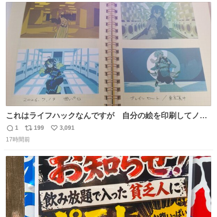
どわあ～な謎パンなどなんでもあり。クレヨンしんちゃん
ト
数
数
を生んだ町、強すぎる。
これはライフハックなんですが 自分の絵を印刷してノー
トに貼って日付とキャプションを一言添えると 結構健康に
1
199
3,091
返
リ
い
いいです。
17時間前
信
ポ
い
数
ス
ね
ト
数
数