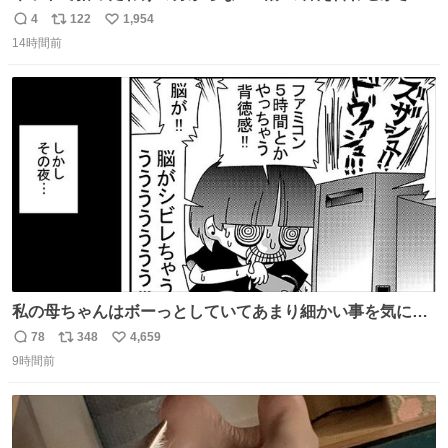
ていくw
4
122
1,954
返
リ
い
14時間前
信
ポ
い
数
ス
ね
ト
数
数
私の母ちゃんはボーっとしていてあまり細かい事を気にし
ません。優秀な人の多い現代の価値観から見ると、あまり
78
348
4,659
返
リ
い
優秀な母親ではないかもしれません。でも、だからこそ、
9時間前
信
ポ
い
私はそういう母親が大好きです。今も昔もすごくリラック
数
ス
ね
スします。「優秀」と「良い」は別なんですよね。 1/2
ト
数
数