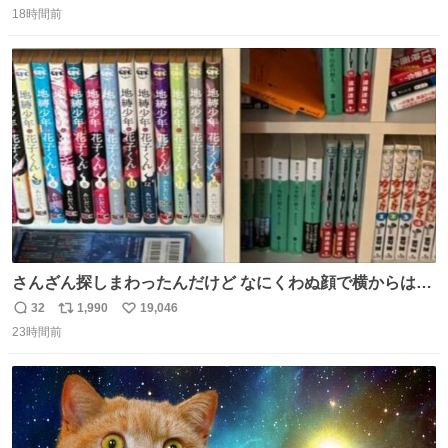
18時間前
信
ポ
い
数
ス
ね
ト
数
数
さんざん探しまわったんだけど なにくわぬ顔で横からはえ
てた
32
1,990
19,046
返
リ
い
23時間前
信
ポ
い
数
ス
ね
ト
数
数