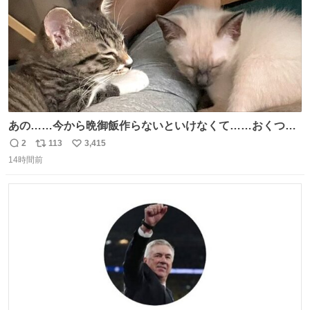
あの……今から晩御飯作らないといけなくて……おくつろ
ぎのところ申し訳ないのですが……あの………😥
2
113
3,415
返
リ
い
14時間前
信
ポ
い
数
ス
ね
ト
数
数