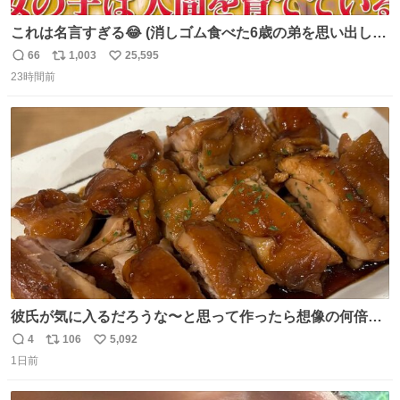
これは名言すぎる😂 (消しゴム食べた6歳の弟を思い出しな
がら)
66
1,003
25,595
返
リ
い
23時間前
信
ポ
い
数
ス
ね
ト
数
数
彼氏が気に入るだろうな〜と思って作ったら想像の何倍も
美味しい美味しい言ってくれて嬉しい
4
106
5,092
返
リ
い
1日前
信
ポ
い
数
ス
ね