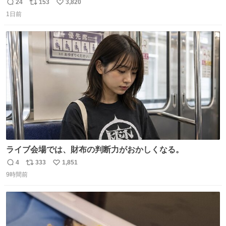
ール価格になってる🖤✨レザーなのが反則級にかわいい。
24
153
3,820
返
リ
い
持ってるだけでコーデが格上げされる。
1日前
信
ポ
い
数
ス
ね
ト
数
数
ライブ会場では、財布の判断力がおかしくなる。
4
333
1,851
返
リ
い
9時間前
信
ポ
い
数
ス
ね
ト
数
数