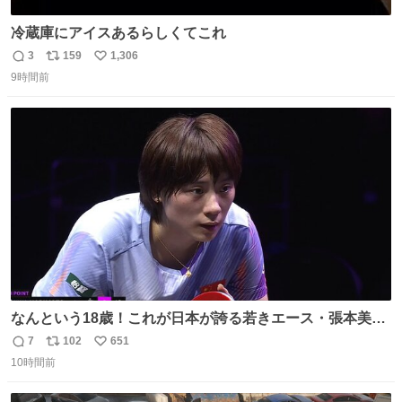
冷蔵庫にアイスあるらしくてこれ
3
159
1,306
返
リ
い
9時間前
信
ポ
い
数
ス
ね
ト
数
数
なんという18歳！これが日本が誇る若きエース・張本美和
🔥🔥🔥 0-2からの大逆転勝利でベスト8進出を果たす👊💥
7
102
651
返
リ
い
#WTTチャンピオンズ横浜 女子シングルス2回戦 🇯🇵#張本
10時間前
信
ポ
い
美和 3-2 陳熠🇨🇳 11-13/9-11/11-5/12-10/11-5 #テレ東 系
数
ス
ね