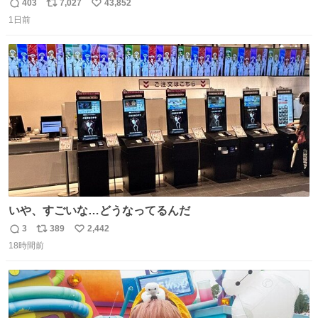
#ドラゴンボール
403
7,027
43,852
返
リ
い
1日前
信
ポ
い
数
ス
ね
ト
数
数
いや、すごいな…どうなってるんだ
3
389
2,442
返
リ
い
18時間前
信
ポ
い
数
ス
ね
ト
数
数