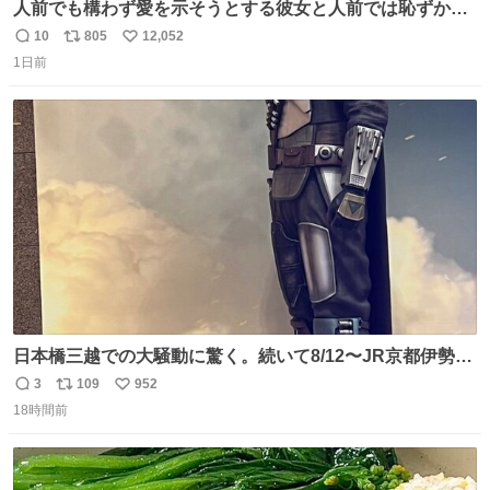
人前でも構わず愛を示そうとする彼女と人前では恥ずかし
いけど彼女を死ぬほど愛している彼氏 同士いませんか✋️
10
805
12,052
返
リ
い
1日前
信
ポ
い
数
ス
ね
ト
数
数
日本橋三越での大騒動に驚く。続いて8/12〜JR京都伊勢丹
でPOP UP STOREがオープンするとのこと…皆さんお怪
3
109
952
返
リ
い
我なくお買い物を🙏 写真は2026/5/21 ロードショーの前日
18時間前
信
ポ
い
。だーれも写真撮ってなかったんだけどなぁ😵‍💫
数
ス
ね
ト
数
数