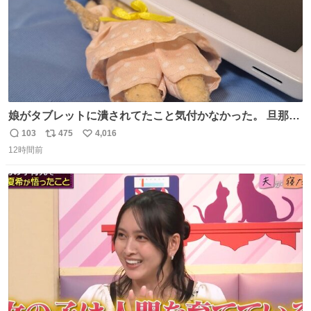
娘がタブレットに潰されてたこと気付かなかった。 旦那だ
けは娘の波長を感じ取れるから声出せずともSOSが伝わっ
103
475
4,016
返
リ
い
たらしい。 急いで旦那が救出して、泣きじゃくる娘に自分
12時間前
信
ポ
い
も謝って抱きしめようとしたら、ビンタされてしまった。
数
ス
ね
3回ほど。 小さい手だけど、地味に痛い。 その後、娘は旦
ト
数
数
那に泣きついてた。