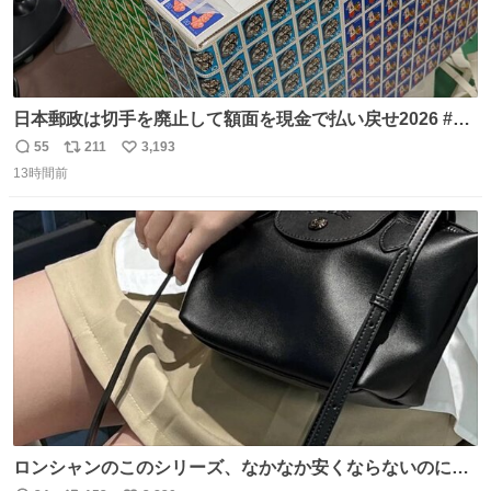
日本郵政は切手を廃止して額面を現金で払い戻せ2026 #日
本郵政 @JapanPostHD_PR
55
211
3,193
返
リ
い
13時間前
信
ポ
い
数
ス
ね
ト
数
数
ロンシャンのこのシリーズ、なかなか安くならないのにセ