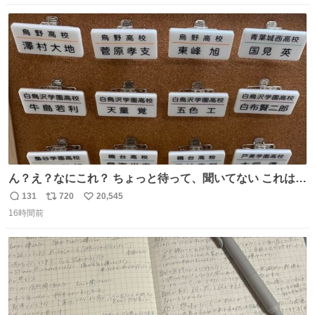
数
ス
ね
ト
数
数
ん？え？なにこれ？ ちょっと待って、聞いてない これは販
売されているのもですか？
131
720
20,545
返
リ
い
16時間前
信
ポ
い
数
ス
ね
ト
数
数