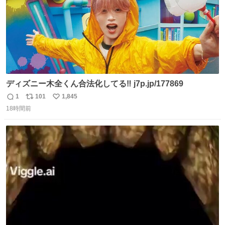
ディズニー木全くん合法化してる‼️ j7p.jp/177869
1
101
1,845
返
リ
い
18時間前
信
ポ
い
数
ス
ね
ト
数
数