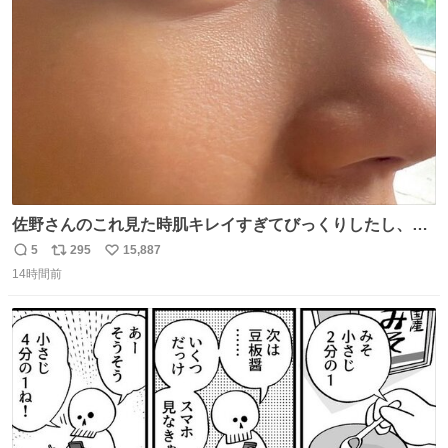
ト
数
数
佐野さんのこれ見た時肌キレイすぎてびっくりしたし、や
はりアイドルって体型･肌管理すごすぎる
5
295
15,887
返
リ
い
14時間前
信
ポ
い
数
ス
ね
ト
数
数