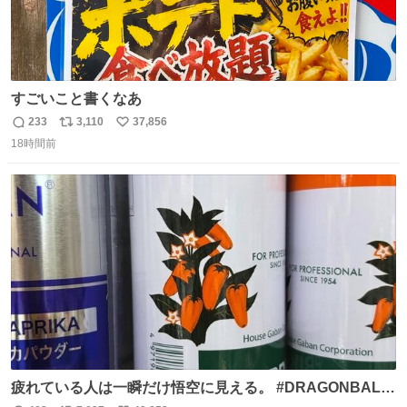
すごいこと書くなあ
233
3,110
37,856
返
リ
い
18時間前
信
ポ
い
数
ス
ね
ト
数
数
疲れている人は一瞬だけ悟空に見える。 #DRAGONBALL