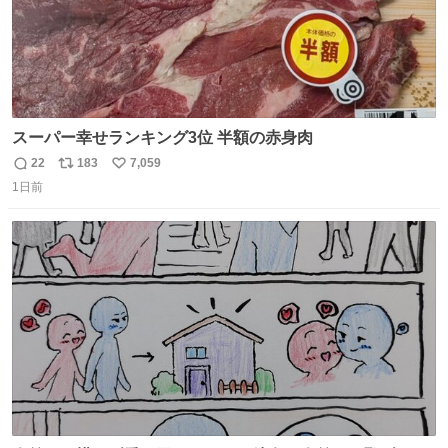
スーパー幸せランキング3位 半額の赤身肉
22
183
7,059
返
リ
い
1日前
信
ポ
い
数
ス
ね
ト
数
数