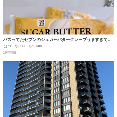
バズってたセブンのシュガーバタークレープうますぎて
7NOWで買い溜め🛒💭
11
142
3,688
返
リ
い
19時間前
信
ポ
い
数
ス
ね
ト
数
数