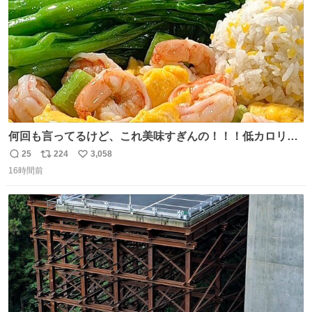
何回も言ってるけど、これ美味すぎんの！！！低カロリー
で満足感エグいから一生食べてる😭
25
224
3,058
返
リ
い
16時間前
信
ポ
い
数
ス
ね
ト
数
数