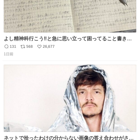
よし精神科行こう‼️と急に思い立って困ってること書き出
してたらペン止まらなくなってすごい勢いで埋まってワロ
131
568
26,677
返
リ
い
タ
1日前
信
ポ
い
数
ス
ね
ト
数
数
ネットで拾ったわけの分からない画像の答え合わせがされ