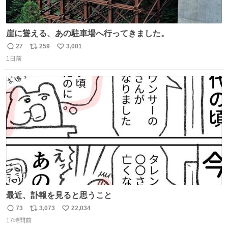
崖に聳える、あの駐車場へ行ってきました。
27
259
3,001
返
リ
い
1日前
信
ポ
い
数
ス
ね
ト
数
数
最近、訃報を見ると思うこと
73
3,073
22,034
返
リ
い
17時間前
信
ポ
い