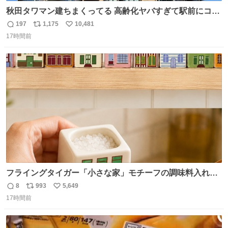
秋田タワマン建ちまくってる 高齢化ヤバすぎて駅前にコン
パクトシティつくって高齢者を住ませる考えらしい 病院も
197
1,175
10,481
返
リ
い
全部駅前にある
17時間前
信
ポ
い
数
ス
ね
ト
数
数
フライングタイガー「小さな家」モチーフの調味料入れ、
並べれば“デンマークの街並み”に ピンク・グリーン・テラ
8
993
5,649
返
リ
い
コッタの全9種 - fashion-press.net/news/149552
17時間前
信
ポ
い
数
ス
ね
ト
数