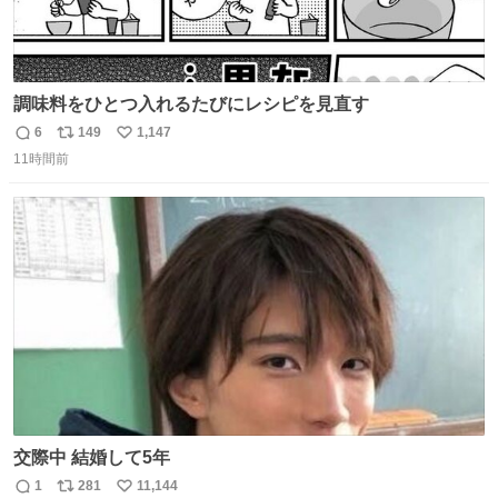
調味料をひとつ入れるたびにレシピを見直す
6
149
1,147
返
リ
い
11時間前
信
ポ
い
数
ス
ね
ト
数
数
交際中 結婚して5年
1
281
11,144
返
リ
い