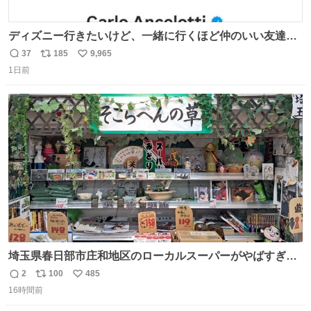
ディズニー行きたいけど、一緒に行くほど仲のいい友達が
居ない… ほんでこれ
37
185
9,965
返
リ
い
1日前
信
ポ
い
数
ス
ね
ト
数
数
埼玉県春日部市庄和地区のローカルスーパーがやばすぎ
る。どこまで売り物でどこから私物か不明なごちゃごちゃ
2
100
485
返
リ
い
の店内には埼玉自虐習字がずらり。日替わり謎汁の試食や
16時間前
信
ポ
い
そこらへんの草使用の埼玉県民限定弁当、コアラのマーチ
数
ス
ね