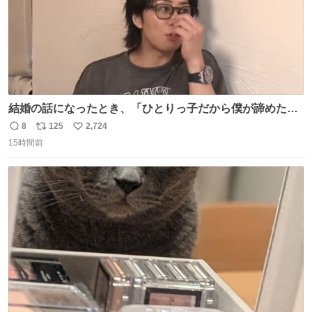
結婚の話になったとき、「ひとりっ子だから僕が諦めた瞬
間に一族が潰える」「死ぬとき1人とか嫌」だから結婚願
8
125
2,724
返
リ
い
望は"ある"って答えたものの、結局「（結婚は）向いてね
15時間前
信
ポ
い
ぇのかもしれない」で締める北山くん、きっといろいろ考
数
ス
ね
えて言葉を選んで、まるく収めてくれたんだなと思った
ト
数
数