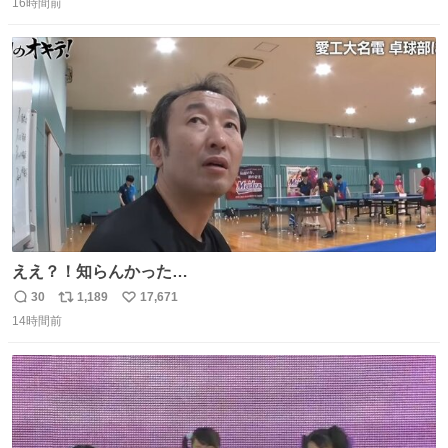
16時間前
信
ポ
い
数
ス
ね
ト
数
数
ええ？！知らんかった…
30
1,189
17,671
返
リ
い
14時間前
信
ポ
い
数
ス
ね
ト
数
数