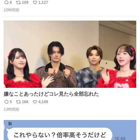
問題はこっちでは？ ・都内の特定企業に入るのを極度に推
6
109
1,127
返
リ
い
奨し，それ以外の地域で堅実に生きるのを周縁化する ・恋
10時間前
信
ポ
い
愛にかまけ，「陽キャラ」として振る舞うのを極端に中心
数
ス
ね
化する ・院生が研究環境を求め他大学に移るのを批判する
ト
数
数
過去例↓
嫌なことあったけどコレ見たら全部忘れた
5
166
4,108
返
リ
い
13時間前
信
ポ
い
数
ス
ね
ト
数
数