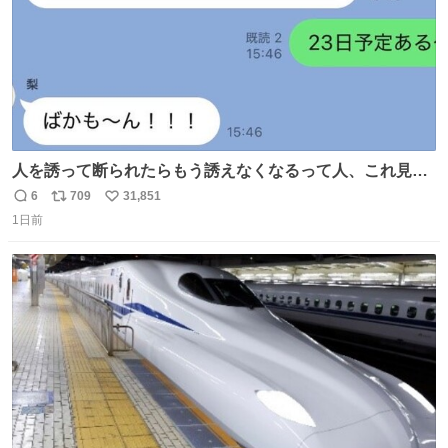
人を誘って断られたらもう誘えなくなるって人、これ見て
元気出してほしい
6
709
31,851
返
リ
い
1日前
信
ポ
い
数
ス
ね
ト
数
数