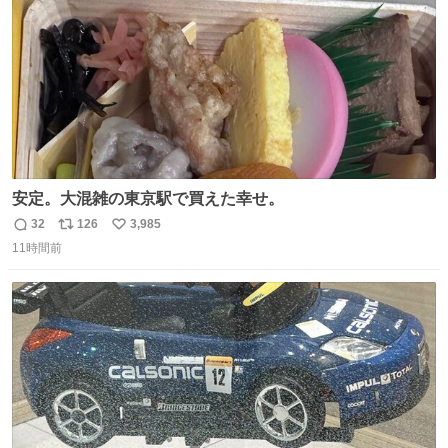
安定。大混雑の東京駅で買えた幸せ。
32
126
3,985
返
リ
い
11時間前
信
ポ
い
数
ス
ね
ト
数
数