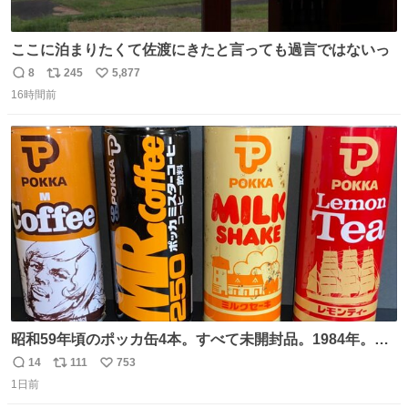
ここに泊まりたくて佐渡にきたと言っても過言ではないっ
8
245
5,877
返
リ
い
16時間前
信
ポ
い
数
ス
ね
ト
数
数
昭和59年頃のポッカ缶4本。すべて未開封品。1984年。P
マーク。昭和レトロ！
14
111
753
返
リ
い
1日前
信
ポ
い