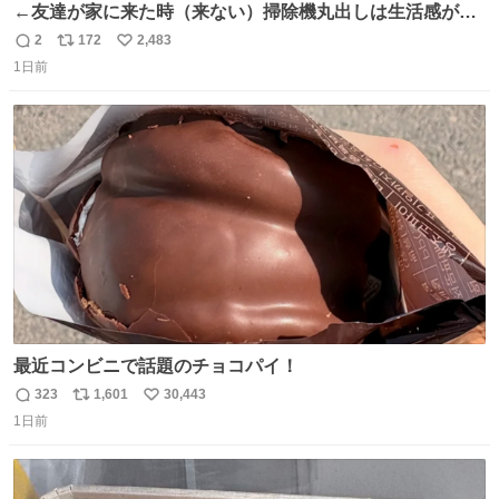
←友達が家に来た時（来ない）掃除機丸出しは生活感が出
てかっこ悪いなぁ →せや
2
172
2,483
返
リ
い
1日前
信
ポ
い
数
ス
ね
ト
数
数
最近コンビニで話題のチョコパイ！
323
1,601
30,443
返
リ
い
1日前
信
ポ
い
数
ス
ね
ト
数
数