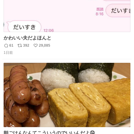
かわいい夫だよほんと
61
392
29,085
返
リ
い
1日前
信
ポ
い
数
ス
ね
ト
数
数
朝ごはんなんてこういうのでいいんだよ🤤