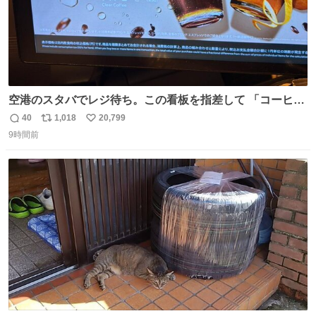
空港のスタバでレジ待ち。この看板を指差して 「コーヒー
苦手な人コーヒー飲まないよ！」て叫び続けてる子供いて
40
1,018
20,799
返
リ
い
吹き出しそうwお母さんお疲れ様です。
9時間前
信
ポ
い
数
ス
ね
ト
数
数