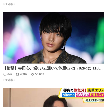
返
リ
い
18時間前
信
ポ
い
数
ス
ね
ト
数
数
【衝撃】寺田心、週6ジム通いで体重62kg→82kgに 110kg
のベンチプレス持ち上げる姿披露
642
4,907
56,663
返
リ
い
news.livedoor.com/article/detail… 元々自重のみだった
16時間前
信
ポ
い
が、更に筋肉を大きくするためジム通いを開始。筋肉増量
数
ス
ね
のためおにぎり10個、ゼリー飲料3～4本、パスタと毎日4
ト
数
数
千kcalオーバーの食事を摂取し、増量したという。