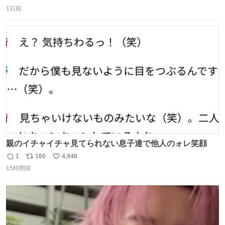
返
リ
い
し、なんなら表に出てこない。 自分に自信がない半端モン
1日前
信
ポ
い
はブランドで自分を飾りキラキラ自慢をする。 #折田楓
数
ス
ね
#merchu
ト
数
数
親のイチャイチャ見てられない息子達で他人のォレ笑顔
1
160
4,946
返
リ
い
15時間前
信
ポ
い
数
ス
ね
ト
数
数