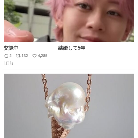
交際中 結婚して5年
2
132
4,285
返
リ
い
1日前
信
ポ
い
数
ス
ね
ト
数
数