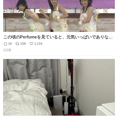
この頃のPerfumeを見ていると、元気いっぱいでありなが
ら決して感情に任せすぎることなく、しっかりと制御され
10
159
1,724
返
リ
い
たダンスであることに新鮮に驚く。3人のあげた足の向き
1日前
信
ポ
い
や角度とか本当に細かな部分まできっちりと揃っていてそ
数
ス
ね
こから積み重ねてきた努力や練習量が見て取れる…
ト
数
数