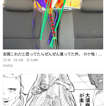
術館
ト
数
数
全国これだと思ってたらぜんぜん違ってた件。 ロケ地：広
島
45
126
1,056
返
リ
い
9時間前
信
ポ
い
数
ス
ね
ト
数
数