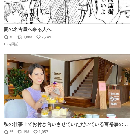
夏の名古屋へ来る人へ
30
1,868
7,749
返
リ
い
10時間前
信
ポ
い
数
ス
ね
ト
数
数
私の仕事上でお付き合いさせていただいている富裕層の社
長さん達は、こんな事しない。 こんな自慢は一切しない
25
198
1,057