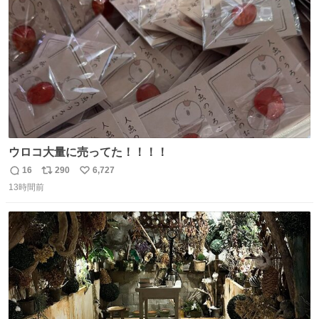
数
ウロコ大量に売ってた！！！！
16
290
6,727
返
リ
い
13時間前
信
ポ
い
数
ス
ね
ト
数
数