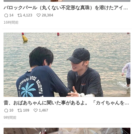
バロックパール（丸くない不定形な真珠）を溶けたアイス
や飴玉、雲、アヒルに見立ててジュエリーデザイナー、
14
4,123
28,304
返
リ
い
Ben Choi 蔡俊文さんの作品。
16時間前
信
ポ
い
instagram.com/bcjoaillerie/
数
ス
ね
ト
数
数
昔、おばあちゃんに聞いた事があるよ。 「カイちゃんをい
じめると、アイツが海から上がって来るぞ。」って。
10
109
1,467
返
リ
い
9時間前
信
ポ
い
数
ス
ね
ト
数