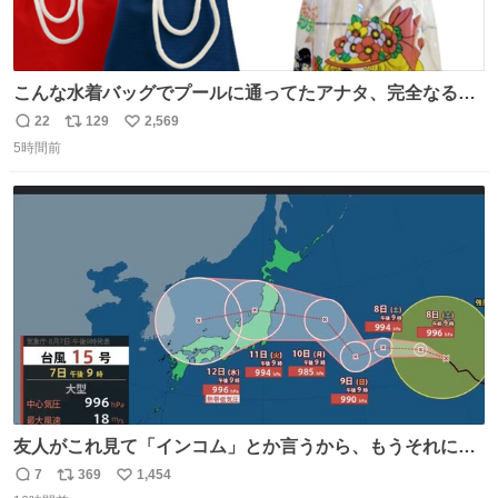
こんな水着バッグでプールに通ってたアナタ、完全なる同
世代（笑） #70年代 #80年代 #昭和レトロ
22
129
2,569
返
リ
い
5時間前
信
ポ
い
数
ス
ね
ト
数
数
友人がこれ見て「インコム」とか言うから、もうそれにし
か見えなくなっちゃった。
7
369
1,454
返
リ
い