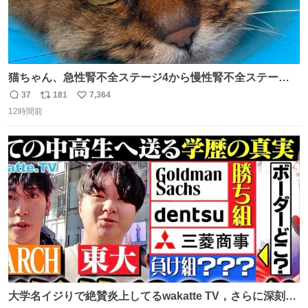
猫ちゃん、急性腎不全ステージ4から慢性腎不全ステージ2
になりました😭点滴も週一で大丈夫になった… このままだ
37
181
7,364
返
リ
い
と2、3日持たないって言われたのが嘘みたい…本当に嬉し
12時間前
信
ポ
い
い😭😭😭頑張ってくれてありがとう😭😭😭 嬉しくて帰り
数
ス
ね
道泣きながら歩いてたら向こうから来た人にすごい顔され
ト
数
数
た🫠
大学名イジりで絶賛炎上してるwakatte TV，さらに深刻な