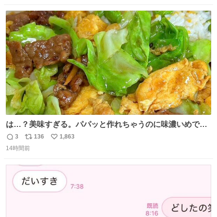
数
ス
ね
ト
数
数
は…？美味すぎる。パパッと作れちゃうのに味濃いめで満
足感エグいの天才だろ🥹
3
136
1,863
返
リ
い
14時間前
信
ポ
い
数
ス
ね
ト
数
数