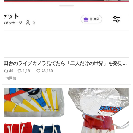
数
田舎のライブカメラ見てたら「二人だけの世界」を発見し
た
40
1,181
48,160
返
リ
い
9時間前
信
ポ
い
数
ス
ね
ト
数
数