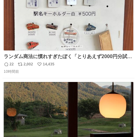
ランダム商法に慣れすぎたぼく「とりあえず2000円分試し
てみるか…」 駅員さん「どれが欲しいの？」 ぼく「えっ
22
2,002
14,435
返
リ
い
良いんですか？」 駅員さん「何が…？？」 やっぱランダム
10時間前
信
ポ
い
って悪い文化だ
数
ス
ね
わ！！！！！！！！！！！！！！！！！！！！
ト
数
数