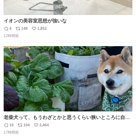
イオンの美容室思想が強いな
4
149
1,852
返
リ
い
12時間前
信
ポ
い
数
ス
ね
ト
数
数
老柴犬って、もうわざとかと思うくらい狭いところに自ら
はまりにいくじゃないですか？ 今朝ガーデニングしてる飼
10
104
2,464
返
リ
い
い主の間にはまってきて、最高に可愛かった♥️
17時間前
信
ポ
い