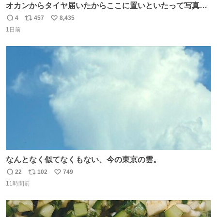
オカンからタイヤ届いたからここに置いといたって写真送
られてきたけど明らかに猫が邪魔くさそうな顔してて草
4
457
8,435
返
リ
い
1日前
信
ポ
い
数
ス
ね
ト
数
数
なんとなく似てなくもない、今の東京の雲。
22
102
749
返
リ
い
11時間前
信
ポ
い
数
ス
ね
ト
数