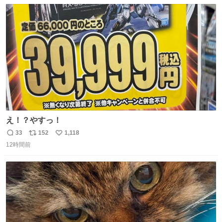
数
ス
ね
ト
数
数
え！？やすっ！
33
152
1,118
返
リ
い
12時間前
信
ポ
い
数
ス
ね
ト
数
数