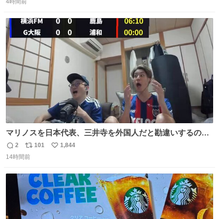
4時間前
信
ポ
い
数
ス
ね
ト
数
数
マリノスを日本代表、三井寺を外国人だと勘違いするのお
もろくて爽
2
101
1,844
返
リ
い
14時間前
信
ポ
い
数
ス
ね
ト
数
数