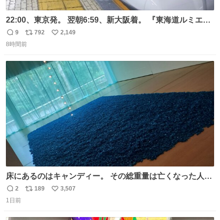
22:00、東京発。 翌朝6:59、新大阪着。 『東海道ルミエー
ルエクスプレス』が今夜、初運行！ 岐阜羽島駅で夜を越す
9
792
2,149
返
リ
い
東海道新幹線。寝台列車じゃないのに、朝まで新幹線とい
8時間前
信
ポ
い
う、なんだか特別体験😉 #TRAINTRIP #東海道ルミエール
数
ス
ね
エクスプレス
ト
数
数
床にあるのはキャンディー。 その総重量は亡くなった人と
同等の重さだそうです。 鑑賞者は一つ持ち帰れますが、亡
2
189
3,507
返
リ
い
くなった人の一部を持ち帰っているような感覚になりまし
1日前
信
ポ
い
た。 勇気を出して口に入れたら、ハッカ味😳✨ #ポーラ美
数
ス
ね