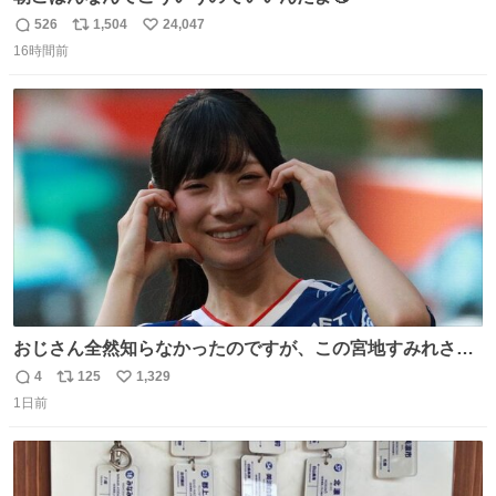
526
1,504
24,047
返
リ
い
16時間前
信
ポ
い
数
ス
ね
ト
数
数
おじさん全然知らなかったのですが、この宮地すみれさん
（日向坂46）はマリサポだったのですね。 カメラ目線でに
4
125
1,329
返
リ
い
っこりしていただいたので撮影したものの、全然誰だか知
1日前
信
ポ
い
りませんでした。 マリサポらしいのでこれからは名前覚え
数
ス
ね
ます！！
ト
数
数