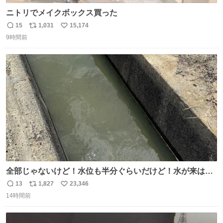
ニトリでメイクボックス買った
15
1,031
15,174
返
リ
い
9時間前
信
ポ
い
数
ス
ね
ト
数
数
全部じゃないけど！水位も半分ぐらいだけど！水が来はじ
めたよ！！！ 作業してくれた方々ありがとーーー
13
1,827
23,346
返
リ
い
ー！！！！！！！！！！！！！！！！！！！！！！！！！
14時間前
信
ポ
い
！
数
ス
ね
ト
数