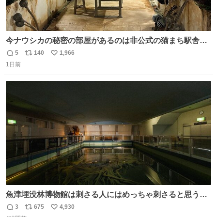
今ナウシカの秘密の部屋があるのは非公式の猫まち駅舎だ
けだもんね。本物が欲しいね
5
140
1,966
返
リ
い
1日前
信
ポ
い
数
ス
ね
ト
数
数
魚津埋没林博物館は刺さる人にはめっちゃ刺さると思う施
設 無人になった時の雰囲気が凄まじかった
3
675
4,930
返
リ
い