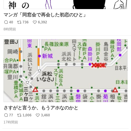
マンガ「同窓会で再会した初恋のひと」
40
736
6,392
返
リ
い
8時間前
信
ポ
い
数
ス
ね
ト
数
数
さすがと言うか、もうアホなのかと
77
1,006
3,460
返
リ
い
17時間前
信
ポ
い
数
ス
ね