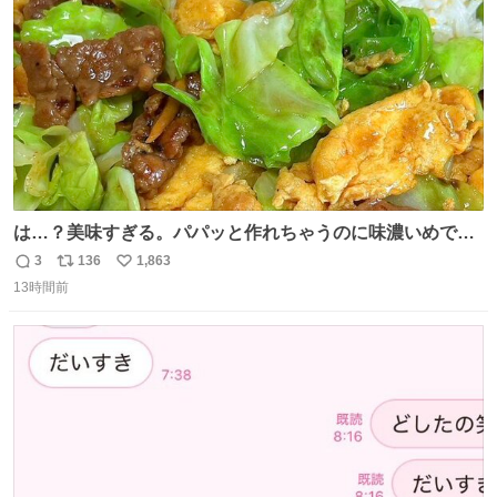
数
は…？美味すぎる。パパッと作れちゃうのに味濃いめで満
足感エグいの天才だろ🥹
3
136
1,863
返
リ
い
13時間前
信
ポ
い
数
ス
ね
ト
数
数