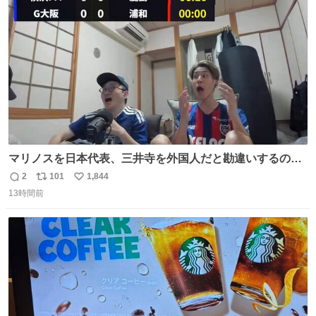
ト
数
数
マリノスを日本代表、三井寺を外国人だと勘違いするのお
もろくて爽
2
101
1,844
返
リ
い
13時間前
信
ポ
い
数
ス
ね
ト
数
数