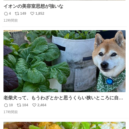
イオンの美容室思想が強いな
4
149
1,852
返
リ
い
12時間前
信
ポ
い
数
ス
ね
ト
数
数
老柴犬って、もうわざとかと思うくらい狭いところに自ら
はまりにいくじゃないですか？ 今朝ガーデニングしてる飼
10
104
2,464
返
リ
い
い主の間にはまってきて、最高に可愛かった♥️
17時間前
信
ポ
い
数
ス
ね
ト
数