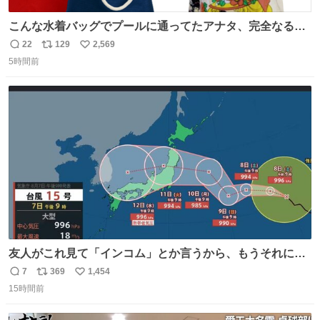
こんな水着バッグでプールに通ってたアナタ、完全なる同
世代（笑） #70年代 #80年代 #昭和レトロ
22
129
2,569
返
リ
い
5時間前
信
ポ
い
数
ス
ね
ト
数
数
友人がこれ見て「インコム」とか言うから、もうそれにし
か見えなくなっちゃった。
7
369
1,454
返
リ
い
15時間前
信
ポ
い
数
ス
ね