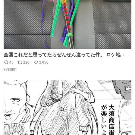
全国これだと思ってたらぜんぜん違ってた件。 ロケ地：広
島
45
126
1,056
返
リ
い
8時間前
信
ポ
い
数
ス
ね
ト
数
数