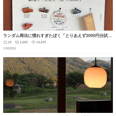
ランダム商法に慣れすぎたぼく「とりあえず2000円分試し
てみるか…」 駅員さん「どれが欲しいの？」 ぼく「えっ
22
2,002
14,435
返
リ
い
良いんですか？」 駅員さん「何が…？？」 やっぱランダム
10時間前
信
ポ
い
って悪い文化だ
数
ス
ね
わ！！！！！！！！！！！！！！！！！！！！
ト
数
数