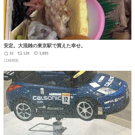
安定。大混雑の東京駅で買えた幸せ。
32
126
3,985
返
リ
い
11時間前
信
ポ
い
数
ス
ね
ト
数
数