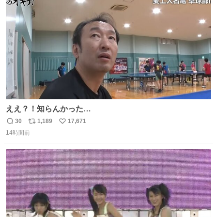
ト
数
数
ええ？！知らんかった…
30
1,189
17,671
返
リ
い
14時間前
信
ポ
い
数
ス
ね
ト
数
数