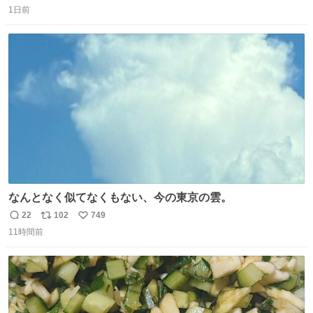
1日前
信
ポ
い
数
ス
ね
ト
数
数
なんとなく似てなくもない、今の東京の雲。
22
102
749
返
リ
い
11時間前
信
ポ
い
数
ス
ね
ト
数
数