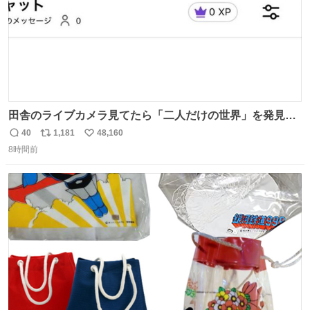
田舎のライブカメラ見てたら「二人だけの世界」を発見し
た
40
1,181
48,160
返
リ
い
8時間前
信
ポ
い
数
ス
ね
ト
数
数