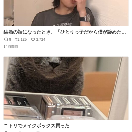
結婚の話になったとき、「ひとりっ子だから僕が諦めた瞬
間に一族が潰える」「死ぬとき1人とか嫌」だから結婚願
8
125
2,724
返
リ
い
望は"ある"って答えたものの、結局「（結婚は）向いてね
14時間前
信
ポ
い
ぇのかもしれない」で締める北山くん、きっといろいろ考
数
ス
ね
えて言葉を選んで、まるく収めてくれたんだなと思った
ト
数
数
ニトリでメイクボックス買った