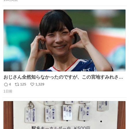
信
ポ
い
数
ス
ね
ト
数
数
おじさん全然知らなかったのですが、この宮地すみれさん
（日向坂46）はマリサポだったのですね。 カメラ目線でに
4
125
1,329
返
リ
い
っこりしていただいたので撮影したものの、全然誰だか知
1日前
信
ポ
い
りませんでした。 マリサポらしいのでこれからは名前覚え
数
ス
ね
ます！！
ト
数
数