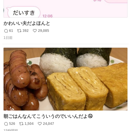
かわいい夫だよほんと
61
392
29,085
返
リ
い
1日前
信
ポ
い
数
ス
ね
ト
数
数
朝ごはんなんてこういうのでいいんだよ🤤
526
1,504
24,047
返
リ
い
15時間前