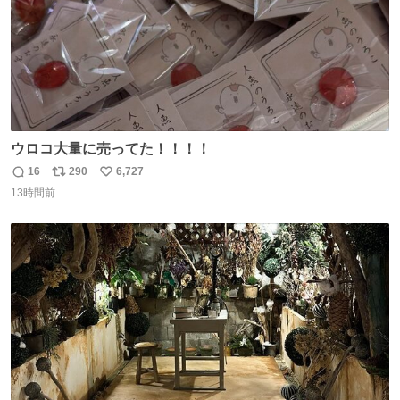
ウロコ大量に売ってた！！！！
16
290
6,727
返
リ
い
13時間前
信
ポ
い
数
ス
ね
ト
数
数