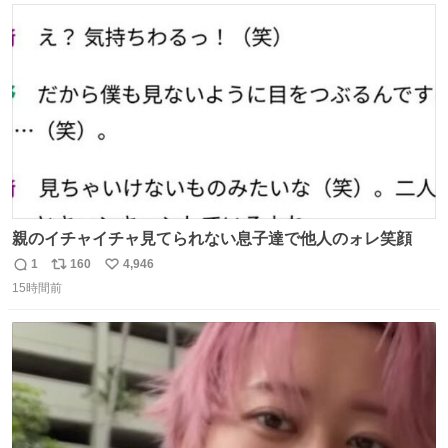
#merchu
ト
数
数
親のイチャイチャ見てられない息子達で他人のォレ笑顔
1
160
4,946
返
リ
い
15時間前
信
ポ
い
数
ス
ね
ト
数
数