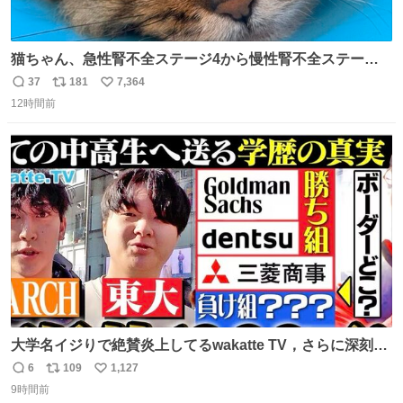
猫ちゃん、急性腎不全ステージ4から慢性腎不全ステージ2
になりました😭点滴も週一で大丈夫になった… このままだ
37
181
7,364
返
リ
い
と2、3日持たないって言われたのが嘘みたい…本当に嬉し
12時間前
信
ポ
い
い😭😭😭頑張ってくれてありがとう😭😭😭 嬉しくて帰り
数
ス
ね
道泣きながら歩いてたら向こうから来た人にすごい顔され
ト
数
数
た🫠
大学名イジりで絶賛炎上してるwakatte TV，さらに深刻な
問題はこっちでは？ ・都内の特定企業に入るのを極度に推
6
109
1,127
返
リ
い
奨し，それ以外の地域で堅実に生きるのを周縁化する ・恋
9時間前
信
ポ
い