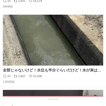
15
1,031
15,174
返
リ
い
9時間前
信
ポ
い
数
ス
ね
ト
数
数
全部じゃないけど！水位も半分ぐらいだけど！水が来はじ
めたよ！！！ 作業してくれた方々ありがとーーー
13
1,827
23,346
返
リ
い
ー！！！！！！！！！！！！！！！！！！！！！！！！！
13時間前
信
ポ
い
！
数
ス
ね
ト
数
数