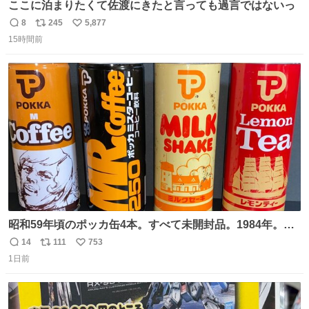
ここに泊まりたくて佐渡にきたと言っても過言ではないっ
8
245
5,877
返
リ
い
15時間前
信
ポ
い
数
ス
ね
ト
数
数
昭和59年頃のポッカ缶4本。すべて未開封品。1984年。P
マーク。昭和レトロ！
14
111
753
返
リ
い
1日前
信
ポ
い
数
ス
ね
ト
数
数