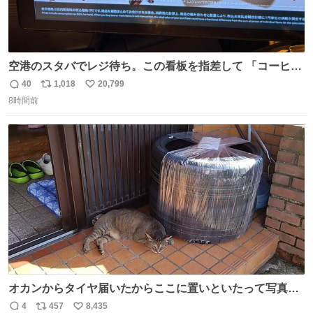
空港のスタバでレジ待ち。この看板を指差して 「コーヒー
苦手な人コーヒー飲まないよ！」て叫び続けてる子供いて
40
1,018
20,799
返
リ
い
吹き出しそうwお母さんお疲れ様です。
8時間前
信
ポ
い
数
ス
ね
ト
数
数
オカンからタイヤ届いたからここに置いといたって写真送
られてきたけど明らかに猫が邪魔くさそうな顔してて草
4
457
8,435
返
リ
い