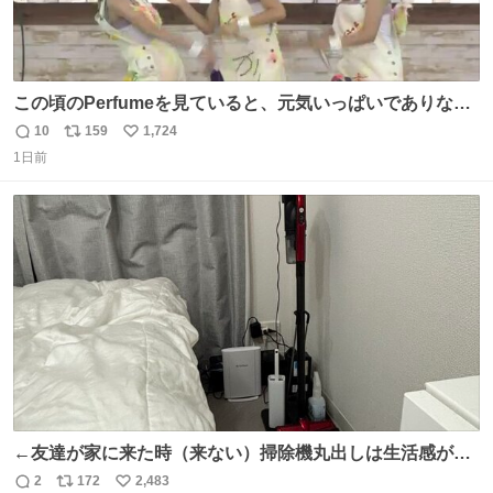
この頃のPerfumeを見ていると、元気いっぱいでありなが
ら決して感情に任せすぎることなく、しっかりと制御され
10
159
1,724
返
リ
い
たダンスであることに新鮮に驚く。3人のあげた足の向き
1日前
信
ポ
い
や角度とか本当に細かな部分まできっちりと揃っていてそ
数
ス
ね
こから積み重ねてきた努力や練習量が見て取れる…
ト
数
数
←友達が家に来た時（来ない）掃除機丸出しは生活感が出
てかっこ悪いなぁ →せや
2
172
2,483
返
リ
い