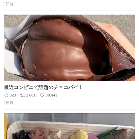
1日前
信
ポ
い
数
ス
ね
ト
数
数
最近コンビニで話題のチョコパイ！
323
1,601
30,443
返
リ
い
1日前
信
ポ
い
数
ス
ね
ト
数
数