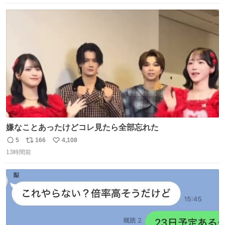
愛にかまけ，「陽キャラ」として振る舞うのを極端に中心
数
ス
ね
化する ・院生が研究環境を求め他大学に移るのを批判する
ト
数
数
過去例↓
嫌なことあったけどコレ見たら全部忘れた
5
166
4,108
返
リ
い
13時間前
信
ポ
い
数
ス
ね
ト
数
数