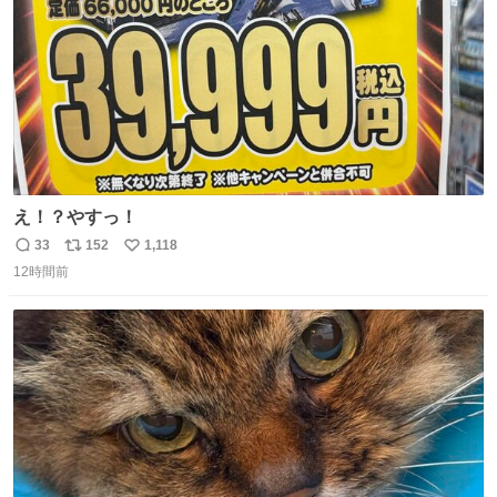
え！？やすっ！
33
152
1,118
返
リ
い
12時間前
信
ポ
い
数
ス
ね
ト
数
数