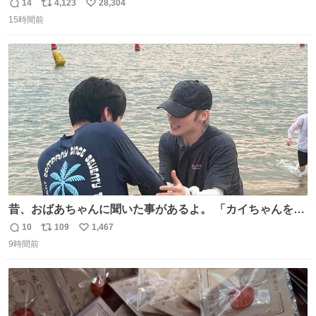
や飴玉、雲、アヒルに見立ててジュエリーデザイナー、
14
4,123
28,304
返
リ
い
Ben Choi 蔡俊文さんの作品。
15時間前
信
ポ
い
instagram.com/bcjoaillerie/
数
ス
ね
ト
数
数
昔、おばあちゃんに聞いた事があるよ。 「カイちゃんをい
じめると、アイツが海から上がって来るぞ。」って。
10
109
1,467
返
リ
い
9時間前
信
ポ
い
数
ス
ね
ト
数
数