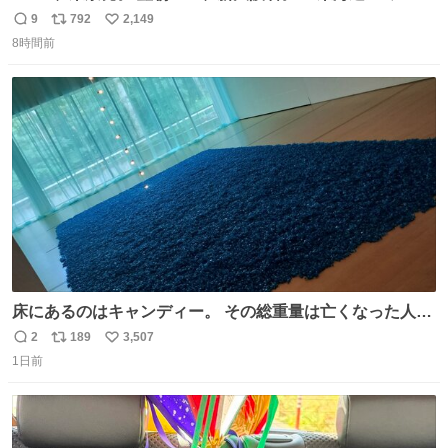
ルエクスプレス』が今夜、初運行！ 岐阜羽島駅で夜を越す
9
792
2,149
返
リ
い
東海道新幹線。寝台列車じゃないのに、朝まで新幹線とい
8時間前
信
ポ
い
う、なんだか特別体験😉 #TRAINTRIP #東海道ルミエール
数
ス
ね
エクスプレス
ト
数
数
床にあるのはキャンディー。 その総重量は亡くなった人と
同等の重さだそうです。 鑑賞者は一つ持ち帰れますが、亡
2
189
3,507
返
リ
い
くなった人の一部を持ち帰っているような感覚になりまし
1日前
信
ポ
い
た。 勇気を出して口に入れたら、ハッカ味😳✨ #ポーラ美
数
ス
ね
術館
ト
数
数