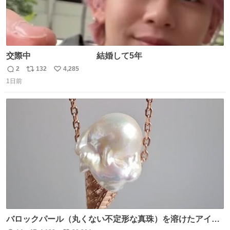
交際中 結婚して5年
2
132
4,285
返
リ
い
1日前
信
ポ
い
数
ス
ね
ト
数
数
バロックパール（丸くない不定形な真珠）を溶けたアイス