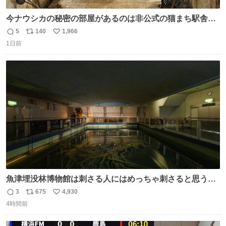
今ナウシカの秘密の部屋があるのは非公式の猫まち駅舎だ
けだもんね。本物が欲しいね
5
140
1,966
返
リ
い
1日前
信
ポ
い
数
ス
ね
ト
数
数
魚津埋没林博物館は刺さる人にはめっちゃ刺さると思う施
設 無人になった時の雰囲気が凄まじかった
3
675
4,930
返
リ
い
4時間前
信
ポ
い
数
ス
ね