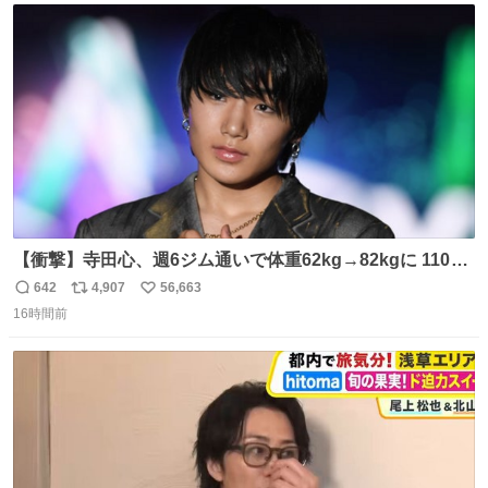
ト
数
数
【衝撃】寺田心、週6ジム通いで体重62kg→82kgに 110kg
のベンチプレス持ち上げる姿披露
642
4,907
56,663
返
リ
い
news.livedoor.com/article/detail… 元々自重のみだった
16時間前
信
ポ
い
が、更に筋肉を大きくするためジム通いを開始。筋肉増量
数
ス
ね
のためおにぎり10個、ゼリー飲料3～4本、パスタと毎日4
ト
数
数
千kcalオーバーの食事を摂取し、増量したという。