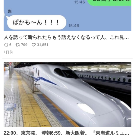
人を誘って断られたらもう誘えなくなるって人、これ見て
元気出してほしい
6
709
31,851
返
リ
い
1日前
信
ポ
い
数
ス
ね
ト
数
数
22:00、東京発。 翌朝6:59、新大阪着。 『東海道ルミエー