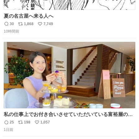
夏の名古屋へ来る人へ
30
1,868
7,749
返
リ
い
10時間前
信
ポ
い
数
ス
ね
ト
数
数
私の仕事上でお付き合いさせていただいている富裕層の社
長さん達は、こんな事しない。 こんな自慢は一切しない
25
198
1,057
返
リ
い
し、なんなら表に出てこない。 自分に自信がない半端モン
1日前
信
ポ
い
はブランドで自分を飾りキラキラ自慢をする。 #折田楓
数
ス
ね