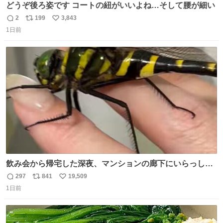
どうぞ後ろ姿です コートの紐がいいよね…そして腰が細い
2
199
3,843
返
リ
い
1日前
信
ポ
い
数
ス
ね
ト
数
数
飲み会から帰宅した深夜、マンションの廊下にいらっしゃ
ったオニヤンマ様 まさかこんな都会でお会いできるなんて
297
841
19,509
返
リ
い
思っておらず大興奮しております かっこよすぎる 指を差し
1日前
信
ポ
い
伸べると乗ってきてくれたのでひとまず一緒に帰宅しまし
数
ス
ね
たが、飛ばないということは弱っていらっしゃるのでしょ
ト
数
数