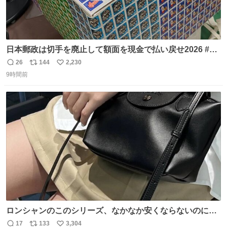
日本郵政は切手を廃止して額面を現金で払い戻せ2026 #日
本郵政 @JapanPostHD_PR
26
144
2,230
返
リ
い
9時間前
信
ポ
い
数
ス
ね
ト
数
数
ロンシャンのこのシリーズ、なかなか安くならないのにセ
ール価格になってる🖤✨レザーなのが反則級にかわいい。
17
133
3,304