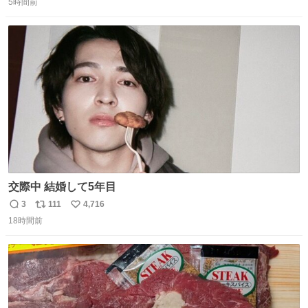
優秀な母親ではないかもしれません。でも、だからこそ、
5時間前
信
ポ
い
私はそういう母親が大好きです。今も昔もすごくリラック
数
ス
ね
スします。「優秀」と「良い」は別なんですよね。 1/2
ト
数
数
交際中 結婚して5年目
3
111
4,716
返
リ
い
18時間前
信
ポ
い
数
ス
ね
ト
数
数