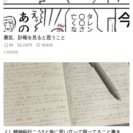
最近、訃報を見ると思うこと
65
2,675
18,616
返
リ
い
13時間前
信
ポ
い
数
ス
ね
ト
数
数
よし精神科行こう‼️と急に思い立って困ってること書き出