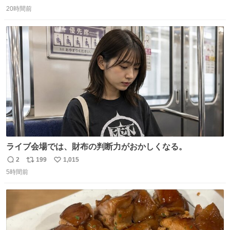
返
リ
い
持ってるだけでコーデが格上げされる。
20時間前
信
ポ
い
数
ス
ね
ト
数
数
ライブ会場では、財布の判断力がおかしくなる。
2
199
1,015
返
リ
い
5時間前
信
ポ
い
数
ス
ね
ト
数
数