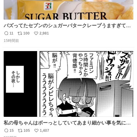
バズってたセブンのシュガーバタークレープうますぎて
7NOWで買い溜め🛒💭
11
100
2,981
返
リ
い
15時間前
信
ポ
い
数
ス
ね
ト
数
数
私の母ちゃんはボーっとしていてあまり細かい事を気にし
ません。優秀な人の多い現代の価値観から見ると、あまり
15
105
1,407
返
リ
い