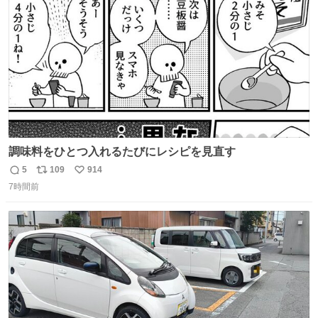
数
調味料をひとつ入れるたびにレシピを見直す
5
109
914
返
リ
い
7時間前
信
ポ
い
数
ス
ね
ト
数
数