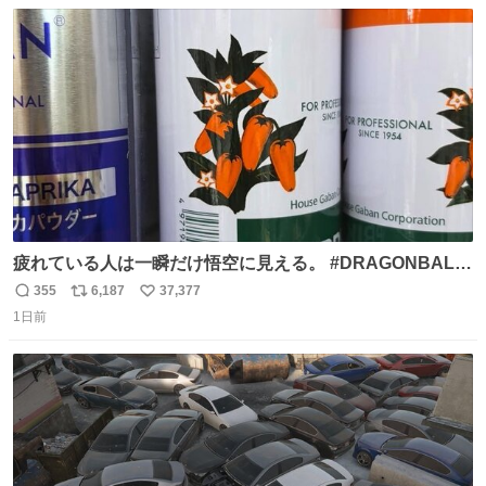
数
ス
ね
ト
数
数
疲れている人は一瞬だけ悟空に見える。 #DRAGONBALL
#ドラゴンボール
355
6,187
37,377
返
リ
い
1日前
信
ポ
い
数
ス
ね
ト
数
数