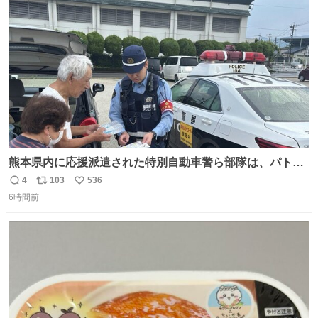
ト
数
数
熊本県内に応援派遣された特別自動車警ら部隊は、パトロ
ールを通じて車中泊者への声掛けも行っています。写真
4
103
536
返
リ
い
は、福岡県警察の特別自動車警ら部隊が八代警察署管内の
6時間前
信
ポ
い
車中泊者に対して、熱中症について注意喚起する様子で
数
ス
ね
す。こまめな水分・塩分補給を行ってください。 #令和８
ト
数
数
年熊本地震 #福岡県警察