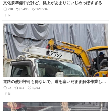
文化祭準備中だけど、机上があまりにいじめっぽすぎる
298
5,495
129,534
返
リ
い
1日前
信
ポ
い
数
ス
ね
ト
数
数
道路の使用許可も得ないで、道を塞いだまま解体作業して
る。 写真を撮ろうとしたら「勝手に写真撮るな馬鹿野郎」
22
434
1,203
返
リ
い
と罵倒されるなど。
1日前
信
ポ
い
数
ス
ね
ト
数