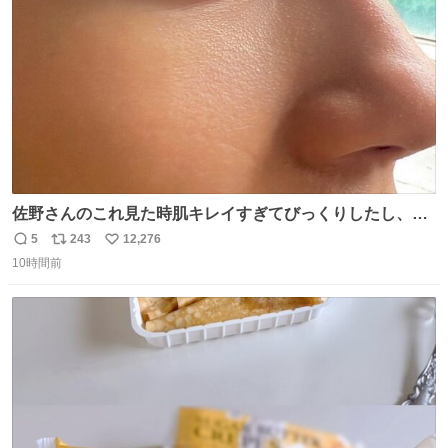
数
佐野さんのこれ見た時肌キレイすぎてびっくりしたし、や
はりアイドルって体型･肌管理すごすぎる
5
243
12,276
返
リ
い
10時間前
信
ポ
い
数
ス
ね
ト
数
数