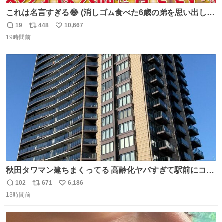
これは名言すぎる😂 (消しゴム食べた6歳の弟を思い出しな
がら)
19
448
10,667
返
リ
い
19時間前
信
ポ
い
数
ス
ね
ト
数
数
秋田タワマン建ちまくってる 高齢化ヤバすぎて駅前にコン
パクトシティつくって高齢者を住ませる考えらしい 病院も
102
671
6,186
返
リ
い
全部駅前にある
13時間前
信
ポ
い
数
ス
ね
ト
数