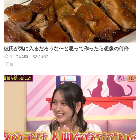
彼氏が気に入るだろうな〜と思って作ったら想像の何倍も
美味しい美味しい言ってくれて嬉しい
4
102
4,947
返
リ
い
1日前
信
ポ
い
数
ス
ね
ト
数
数