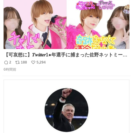
【可哀想に】𝑻𝒘𝒊𝒕𝒕𝒆𝒓1●年選手に捕まった佐野ネットミーム
勇斗さんのコラボプリ
2
188
5,294
返
リ
い
6時間前
信
ポ
い
数
ス
ね
ト
数
数