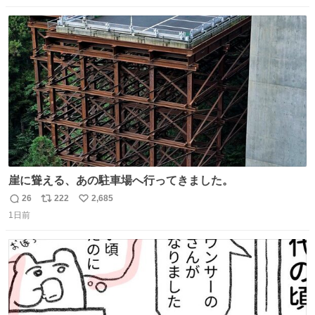
数
ス
ね
ト
数
数
崖に聳える、あの駐車場へ行ってきました。
26
222
2,685
返
リ
い
1日前
信
ポ
い
数
ス
ね
ト
数
数