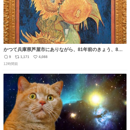
かつて兵庫県芦屋市にありながら、81年前のきょう、8月6
日の阪神大空襲の折に残念ながら焼失した、 #ゴッホ の幻
9
1,171
4,088
返
リ
い
の「 #ヒマワリ 」。 当館は、東京都にある武者小路実篤記
12時間前
信
ポ
い
念館にご協力いただき、当時発行されたカラー印刷画集よ
数
ス
ね
り陶板で原寸大に再現し、2014年より展示しています。 #
ト
数
数
大塚国際美術館