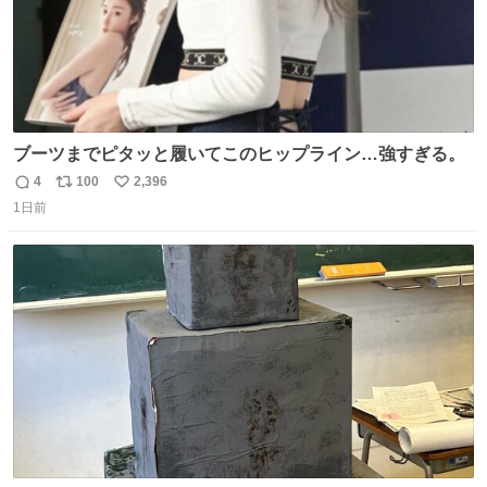
ブーツまでピタッと履いてこのヒップライン…強すぎる。
4
100
2,396
返
リ
い
1日前
信
ポ
い
数
ス
ね
ト
数
数