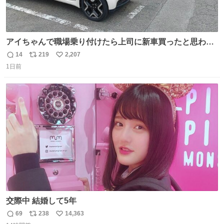
アイちゃんで職場乗り付けたら上司に新車買ったと思われ
たの嬉しすぎる。 20年落ちの車もやりようによっては新車
14
219
2,207
返
リ
い
っぽく見えるってことよ。 令和の車の横に並べても違和感
1日前
信
ポ
い
ない平成18年式です。
数
ス
ね
ト
数
数
交際中 結婚して5年
69
238
14,363
返
リ
い