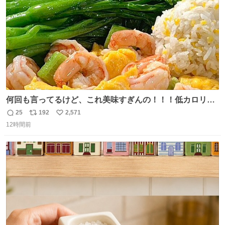
うか…素敵すぎる
何回も言ってるけど、これ美味すぎんの！！！低カロリー
で満足感エグいから一生食べてる😭
25
192
2,571
返
リ
い
12時間前
信
ポ
い
数
ス
ね
ト
数
数