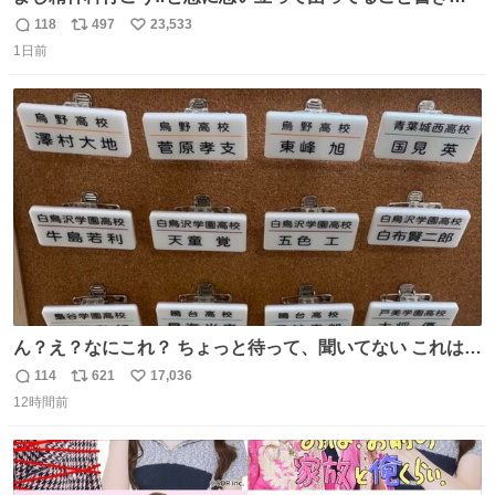
してたらペン止まらなくなってすごい勢いで埋まってワロ
118
497
23,533
返
リ
い
タ
1日前
信
ポ
い
数
ス
ね
ト
数
数
ん？え？なにこれ？ ちょっと待って、聞いてない これは販
売されているのもですか？
114
621
17,036
返
リ
い
12時間前
信
ポ
い
数
ス
ね
ト
数
数