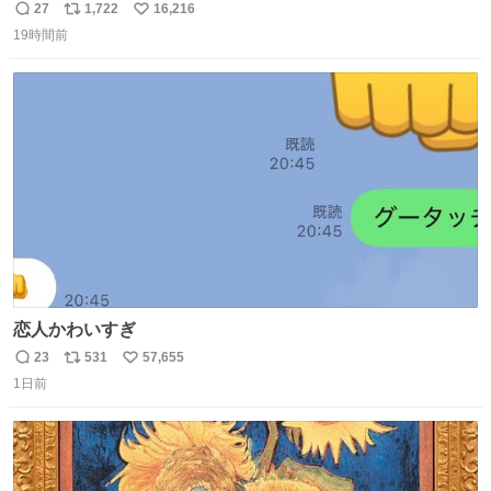
てた
27
1,722
16,216
返
リ
い
19時間前
信
ポ
い
数
ス
ね
ト
数
数
恋人かわいすぎ
23
531
57,655
返
リ
い
1日前
信
ポ
い
数
ス
ね
ト
数
数