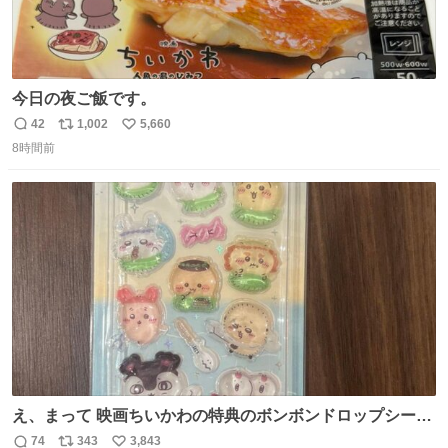
今日の夜ご飯です。
42
1,002
5,660
返
リ
い
8時間前
信
ポ
い
数
ス
ね
ト
数
数
え、まって 映画ちいかわの特典のボンボンドロップシール
もうメルカリにでてるやん #ちいかわ
74
343
3,843