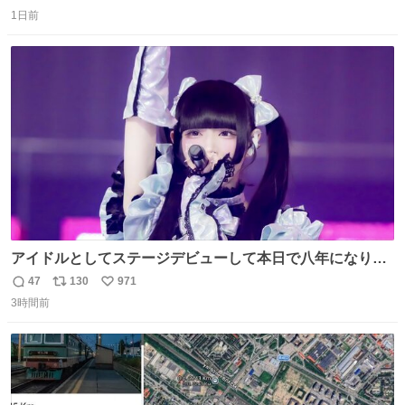
返
リ
い
1日前
信
ポ
い
数
ス
ね
ト
数
数
アイドルとしてステージデビューして本日で八年になりま
した。これからもここに居続けられますように❤︎
47
130
971
返
リ
い
3時間前
信
ポ
い
数
ス
ね
ト
数
数