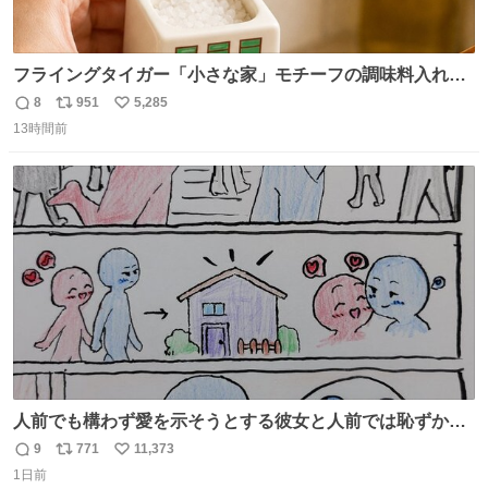
フライングタイガー「小さな家」モチーフの調味料入れ、
並べれば“デンマークの街並み”に ピンク・グリーン・テラ
8
951
5,285
返
リ
い
コッタの全9種 - fashion-press.net/news/149552
13時間前
信
ポ
い
数
ス
ね
ト
数
数
人前でも構わず愛を示そうとする彼女と人前では恥ずかし
いけど彼女を死ぬほど愛している彼氏 同士いませんか✋️
9
771
11,373
返
リ
い
1日前
信
ポ
い