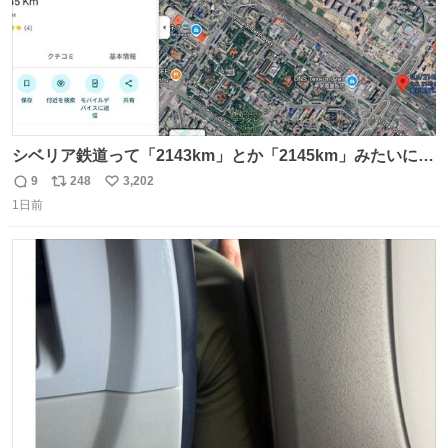
シベリア鉄道って「2143km」とか「2145km」みたいに、
モスクワからの距離名そのままの駅名があるんですね。
9
248
3,202
返
リ
い
1日前
信
ポ
い
数
ス
ね
ト
数
数