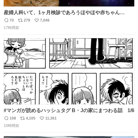
産婦人科いて、1ヶ月検診であろうほやほや赤ちゃん👩‍🍼
と推定2,3歳の女の子👧🏻をワンオペで連れてるママがいる
70
279
7,046
返
リ
い
のだけども 女の子ずっとママの側から離れない…⁉️ 手を繋
17時間前
信
ポ
い
がなくてもうろちょろしないしママが歩いたらピクミンみ
数
ス
ね
たいにﾄﾃﾄﾃついてってるし逃走しないし脱走しないし逃げ
ト
数
数
ないし走ら文字数
#マンガが読めるハッシュタグ B・Jの家にまつわる話 1/6
108
4,105
11,361
返
リ
い
10時間前
信
ポ
い
数
ス
ね