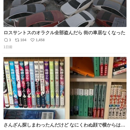
ロスサントスのオラクル全部盗んだら 街の車居なくなった
3
104
1,458
返
リ
い
1日前
信
ポ
い
数
ス
ね
ト
数
数
さんざん探しまわったんだけど なにくわぬ顔で横からはえ