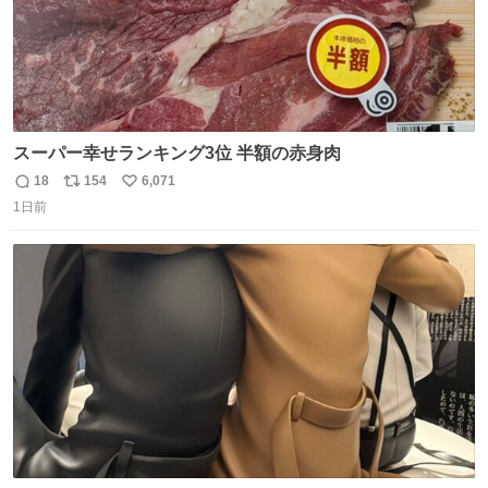
スーパー幸せランキング3位 半額の赤身肉
18
154
6,071
返
リ
い
1日前
信
ポ
い
数
ス
ね
ト
数
数