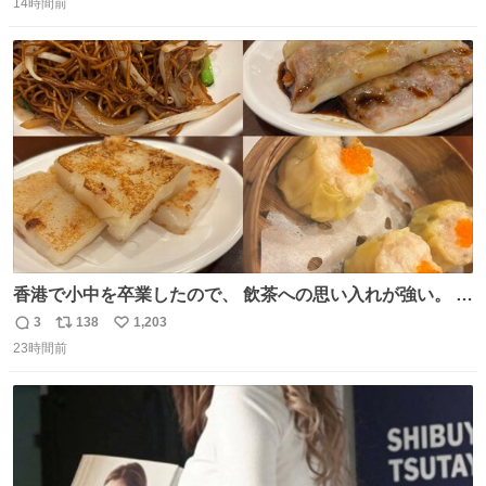
14時間前
信
ポ
い
数
ス
ね
ト
数
数
香港で小中を卒業したので、 飲茶への思い入れが強い。 常
に現地の味を探している。 横浜中華街まで行き、店を厳選
3
138
1,203
返
リ
い
すれば流石に出会えるけど、もっと近場で気軽に行ける店
23時間前
信
ポ
い
はないか。 代々木にあった。 多少違うかなというのもあっ
数
ス
ね
たけど、 総合的には満足。
ト
数
数