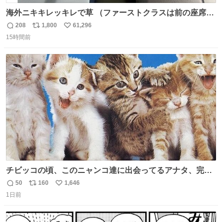
海外ニキキレッキレで草 （ファーストクラスは前の座席で
あるため）
208
1,800
61,296
返
リ
い
15時間前
信
ポ
い
数
ス
ね
ト
数
数
チビッコの頃、このニャンコ達に出会ってるアナタ、完全
なる同世代（笑） #70年代 #80年代 #昭和レトロ
50
160
1,646
返
リ
い
1日前
信
ポ
い
数
ス
ね
ト
数