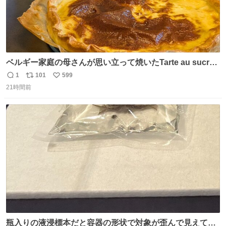
ベルギー家庭の母さんが思い立って焼いたTarte au sucre
は「砂糖のケーキ」。パイ生地に砂糖をたっぷり振りか
1
101
599
返
リ
い
け、クリームと卵の液を注いで焼くだけ。溶けた砂糖はね
21時間前
信
ポ
い
っとり甘い層になり、懐かしい味。「フランス北部とベル
数
ス
ね
ギーのだよ」というこれ、素朴な焼菓子に見えてナポレオ
ト
数
数
ン戦争の歴史があった。
瓶入りの液浸標本だと容器の形状で対象が歪んで見えてし