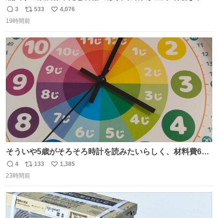
まうことから、なるべく歪みがない状態で観察しやすいよ
3
533
4,076
返
リ
い
うにこのような形で保存していると前に科博の先生から教
19時間前
信
ポ
い
えてもらった #国立科学博物館
数
ス
ね
ト
数
数
そういや5歳がそろそろ時計を読みたいらしく、材料費600
円で作れる知育時計作ってみた！ めっちゃ簡単！ ありがと
4
133
1,385
返
リ
い
う先人！
23時間前
信
ポ
い
数
ス
ね
ト
数
数