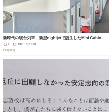
新時代の寝台列車、新型nightjetで誕生したMini Cabin ま
さに走るカプセルホテルといった感じで、一人旅で利用す
4
192
970
返
リ
い
るのにはちょうどいい設備。 他の人も言ってましたが、サ
21時間前
信
ポ
い
ンライズの後継に欲しい…
数
ス
ね
ト
数
数