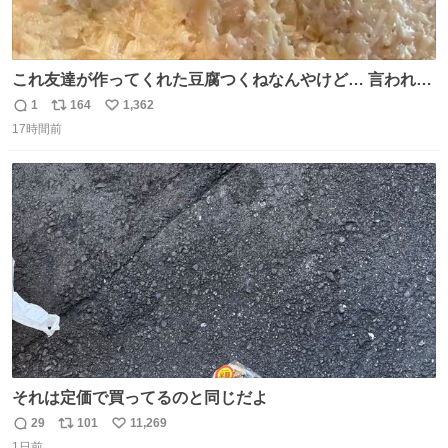
これ友達が作ってくれた豆腐つくねなんやけど… 言われる
まで豆腐って気づかなかった🤣✨ふわふわで食べ応えある
1
164
1,362
返
リ
い
し普通につくねより好きかもしれん🥹🤍 ダイエット中でも
17時間前
信
ポ
い
罪悪感なく食べられるの最高👇
数
ス
ね
ト
数
数
それは定価で買ってるのと同じだよ
29
101
11,269
返
リ
い
1日前