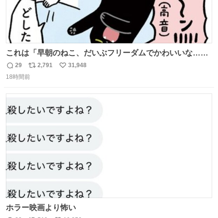
これは「早朝のねこ、だいぶフリーダムでかわいいな…」
の絵日記です🎐
29
2,791
31,948
返
リ
い
18時間前
信
ポ
い
数
ス
ね
ト
数
数
ホラー映画より怖い