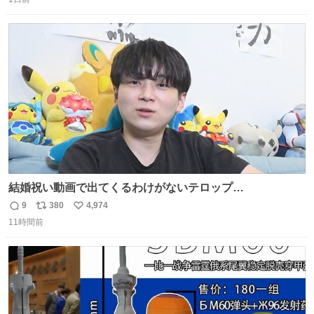
信
ポ
い
数
ス
ね
ト
数
数
結婚祝い動画で出てくるわけがないテロップ
youtu.be/4pJ7U22AYtw
9
380
4,974
返
リ
い
11時間前
信
ポ
い
数
ス
ね
ト
数
数