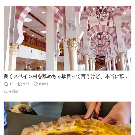
数
ス
ね
ト
数
数
良くスペイン村を舐めちゃ駄目って言うけど、本当に舐め
ちゃ行けないのはスペィン村ホテル🏛🏨 だってロビーから
13
925
6,867
返
リ
い
中庭抜けるだけでこの有様🤩 ディズニーホテル泊まってる
21時間前
信
ポ
い
場所じゃない。 5年振りの志摩スペイン村パルケエスパー
数
ス
ね
ニャは益々素晴らしい場所になってる
ト
数
数