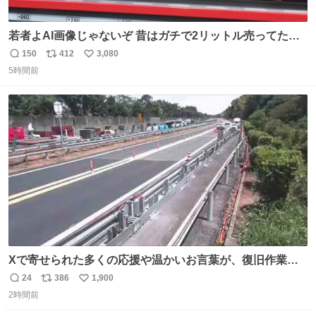
若者よAI画像じゃないぞ 昔はガチで2リットル売ってたん
やでw
150
412
3,080
返
リ
い
5時間前
信
ポ
い
数
ス
ね
ト
数
数
Xで寄せられた多くの応援や温かいお言葉が、復旧作業に
携わる社員の大きな励みとなっております。ありがとうご
24
386
1,900
返
リ
い
ざいます。 九州道
2時間前
信
ポ
い
数
ス
ね