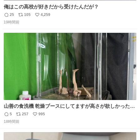
俺はこの高校が好きだから受けたんだが？
25
105
4,259
返
リ
い
19時間前
信
ポ
い
数
ス
ね
ト
数
数
山善の食洗機 乾燥ブースにしてますが高さが欲しかったの
でコレクションケースを置くだけのツルセコ改造 扉が手前
5
257
995
返
リ
い
に開き天井の温度もしっかり上がるのでかなり使いやすく
18時間前
信
ポ
い
なりました😎
数
ス
ね
ト
数