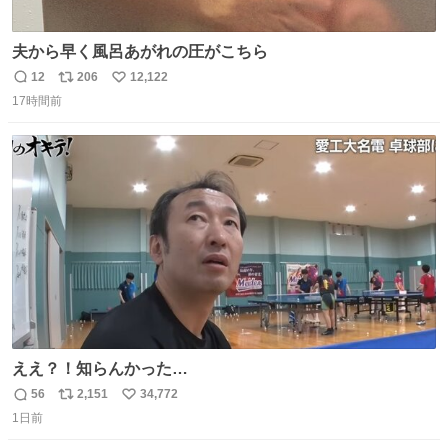
夫から早く風呂あがれの圧がこちら
12
206
12,122
返
リ
い
17時間前
信
ポ
い
数
ス
ね
ト
数
数
ええ？！知らんかった…
56
2,151
34,772
返
リ
い
1日前
信
ポ
い
数
ス
ね