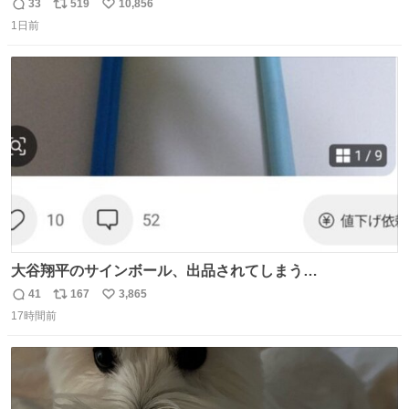
33
519
10,856
返
リ
い
1日前
信
ポ
い
数
ス
ね
ト
数
数
大谷翔平のサインボール、出品されてしまう…
41
167
3,865
返
リ
い
17時間前
信
ポ
い
数
ス
ね
ト
数
数