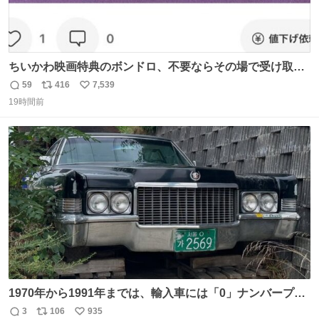
ちいかわ映画特典のボンドロ、不要ならその場で受け取り
辞退すれば良いのに白々しい
59
416
7,539
返
リ
い
19時間前
信
ポ
い
数
ス
ね
ト
数
数
1970年から1991年までは、輸入車には「0」ナンバープレ
ートが使用されていました。 その後、この制度は廃止さ
3
106
935
返
リ
い