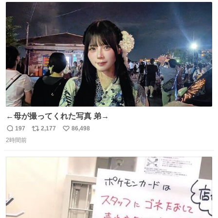
ト
数
数
←母が撮ってくれた写真 弟→
197
2,177
86,498
返
リ
い
2時間前
信
ポ
い
数
ス
ね
ト
数
数