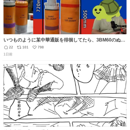
いつものように某中華通販を徘徊してたら、3BM60のぬい
ぐるみを発見してしまった…。
22
101
798
返
リ
い
1日前
信
ポ
い
数
ス
ね
ト
数
数