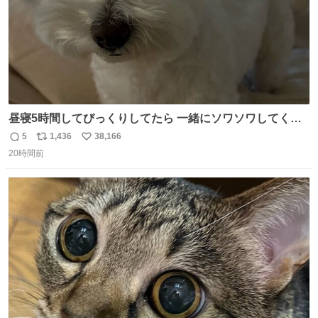
昼寝5時間してびっくりしてたら 一緒にソワソワしてくれ
た
5
1,436
38,166
返
リ
い
20時間前
信
ポ
い
数
ス
ね
ト
数
数