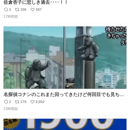
佐倉杏子に悲しき過去‥‥！！
2
106
587
返
リ
い
17時間前
信
ポ
い
数
ス
ね
ト
数
数
名探偵コナンのこれまた回ってきたけど何回目でも見ちゃ
う魔力あるのよな
2
179
2,002
返
リ
い
23時間前
信
ポ
い
数
ス
ね
ト
数
数