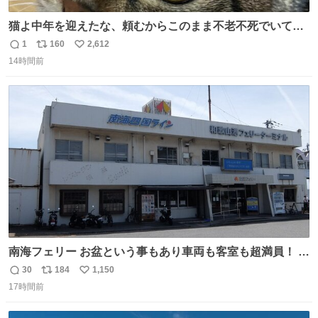
猫よ中年を迎えたな、頼むからこのまま不老不死でいてく
れ…と願ってから、いや人間の家族が死に絶えて猫だけこ
1
160
2,612
返
リ
い
の世に置いていくなんてひどいことはできない…と思って
14時間前
信
ポ
い
から、猫のこの可愛さと愛嬌なら未来永劫ほかの人間に可
数
ス
ね
愛がられて困ることもなかろうなと思ったのでやっぱり猫
ト
数
数
よ不老不死でいてくれ
南海フェリー お盆という事もあり車両も客室も超満員！ 廃
止になったらどうなるのコレ？
30
184
1,150
返
リ
い
17時間前
信
ポ
い
数
ス
ね