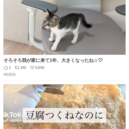
数
そろそろ我が家に来て1年、大きくなったね☺️🤍
2
390
6,698
返
リ
い
8時間前
信
ポ
い
数
ス
ね
ト
数
数