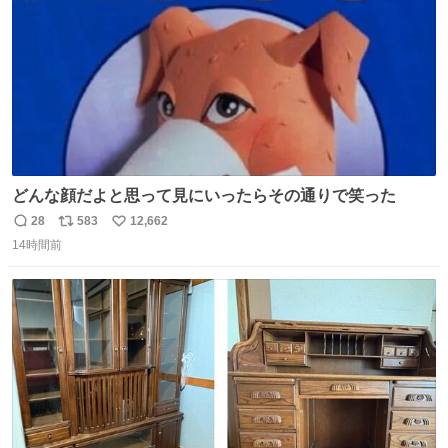
どんな顔だよと思って見にいったらその通りで笑った
28
583
12,662
返
リ
い
14時間前
信
ポ
い
数
ス
ね
ト
数
数