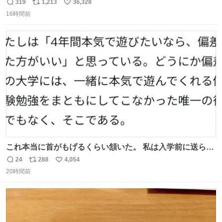
む・・・・！？ ⚠️よい子は絶対マネしないでね⚠️ #夏休み
319
1,213
36,328
返
リ
い
の自由研究
16時間前
信
ポ
い
数
ス
ね
ト
数
数
これ本当に首がもげるくらい頷いた。 私は入学前に送られ
てきた、大学のサークル紹介冊子を見た時点で終わりを感
24
288
4,054
返
リ
い
じたので、女子大でもないくせに偏差値の高い大学のイン
20時間前
信
ポ
い
カレサークルに突撃して所属するという奇行で事なきを得
数
ス
ね
た。 高偏差値に行けないならせめてそれくらいした方が予
ト
数
数
後がいいです。 https://t.co/9nMHIrETkw