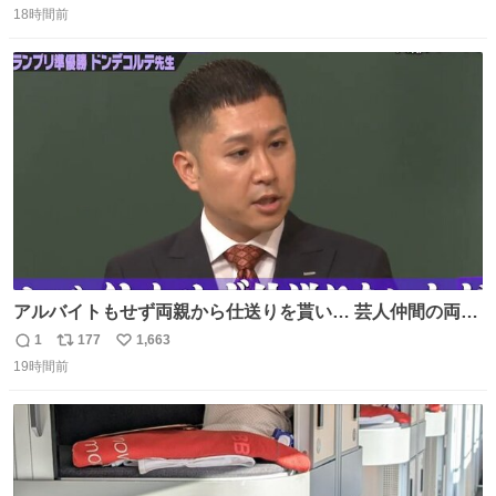
れ、すべての「0」ナンバープレートは抹消・無効化され
18時間前
信
ポ
い
ました。 ところが最近、その「0」ナンバープレートを装
数
ス
ね
着した車両が発見されました。 今でも残っていること自体
ト
数
数
が奇跡です……。
アルバイトもせず両親から仕送りを貰い… 芸人仲間の両親
のスネまでかじる!? ドンデコルテ銀次⚡️ 無料見逃し配信は
1
177
1,663
返
リ
い
こちらから ▶︎abema.go.link/gBLVb ◤しくじり先生
19時間前
信
ポ
い
ABEMAにて毎週最新話無料配信中◢ @10000nabe
数
ス
ね
@akmllube0617
ト
数
数