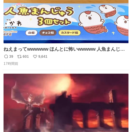
ねえまってwwwwww ほんとに怖いwwwww 人魚まんじゅ
う買ってきたから私も永遠のいのちを…ぐへへ…と思いな
39
601
9,641
返
リ
い
がら1つ食べたら 奥歯欠けたんだけど！！！！？？？ しか
17時間前
信
ポ
い
もガッツリ😭 まんじゅうだよ？？？？？？ ガリッて言っ
数
ス
ね
たから何？と思って口から出したら自分の歯wwwwww セ
ト
数
数
イレーンの呪いじゃん😭