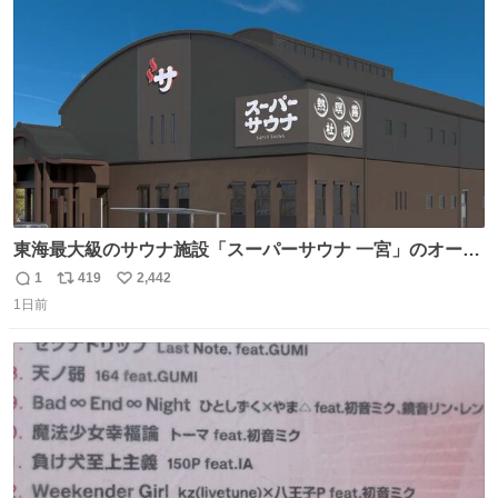
ト
数
数
東海最大級のサウナ施設「スーパーサウナ 一宮」のオープ
ン日が2026年9月8日に決定‼️ 5種類の本格サウナや4種類の
1
419
2,442
返
リ
い
⽔⾵呂、約50名が同時に休息できる休憩スペースなど、男
1日前
信
ポ
い
性が求める設備を極限まで突き詰めた「サウナの理想郷」
数
ス
ね
😍😍😍 ⬇️詳細ページ⬇️ supersento.com/chubu/aichi/ic…
ト
数
数