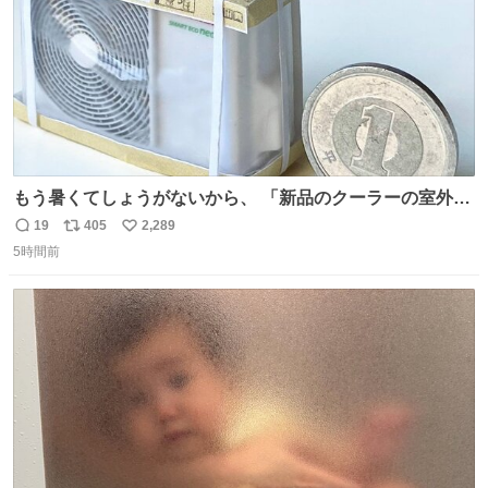
もう暑くてしょうがないから、 「新品のクーラーの室外機
のミニチュア」 でも見ていってよ
19
405
2,289
返
リ
い
5時間前
信
ポ
い
数
ス
ね
ト
数
数