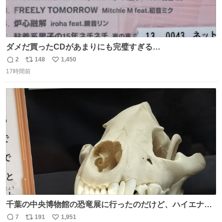
ダメだ買ったCDがあまりにも完璧すぎる…
2
148
1,450
返
リ
い
17時間前
信
ポ
い
数
ス
ね
ト
数
数
千葉の中央博物館の恐竜展に行ったのだけど、ハイエナの
鼻の奥の構造が素敵すぎて張り付いてしまった
7
191
1,951
返
リ
い