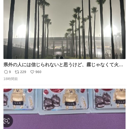
ト
数
数
県外の人には信じられないと思うけど、霧じゃなくて火山
灰です🌋 #桜島
9
229
960
返
リ
い
18時間前
信
ポ
い
数
ス
ね
ト
数
数