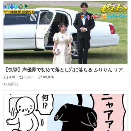
ト
数
数
【快挙】声優界で初めて落とし穴に落ちる ふりりん リアク
ションが最高過ぎる🤣 #ドッキリGP #降幡愛
430
8,490
89,876
返
リ
い
12時間前
信
ポ
い
数
ス
ね
ト
数
数