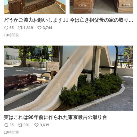
どうかご協力お願いします🙇‍♂️ 今は亡き祖父母の家の取り壊
しが決まり、どうしても処分して欲しくない食器棚と机の
65
1,819
3,744
返
リ
い
引き取り手を探しております この2つは私の祖母が当初一
18時間前
信
ポ
い
目惚れで購入したもので、祖母はc型肝炎で58歳という若
数
ス
ね
さで亡くなりましたが、この家具達をとても大切にしてお
ト
数
数
りました 続く↓
実はこれは96年前に作られた東京最古の滑り台
35
991
9,639
返
リ
い
18時間前
信
ポ
い