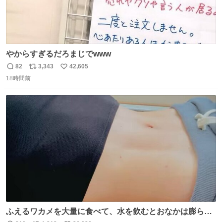
やからすぎるだろまじでwww
82
3,343
42,605
返
リ
い
18時間前
信
ポ
い
数
ス
ね
ト
数
数
ふえるワカメを大量に食べて、水を飲むとおなかは膨ら