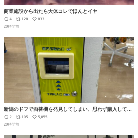
商業施設から出たら大体コレでほんとイヤ
4
128
833
返
リ
い
20時間前
信
ポ
い
数
ス
ね
ト
数
数
新潟のドフで両替機を発見してしまい、思わず購入してし
まい大阪に発送するイベントが発生
2
105
5,055
返
リ
い
20時間前
信
ポ
い
数
ス
ね