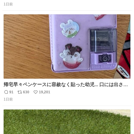
1日前
信
ポ
い
数
ス
ね
ト
数
数
帰宅早々ペンケースに容赦なく貼った幼児... 口には出さぬ
が勿体無い精神で心がざわつく.....ッ
91
630
19,201
返
リ
い
1日前
信
ポ
い
数
ス
ね
ト
数
数