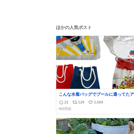
ほかの人気ポスト
こんな水着バッグでプールに通ってたア
タ、完全なる同世代（笑） #70年代 #
22
129
2,569
返
リ
い
代 #昭和レトロ
8時間前
信
ポ
い
数
ス
ね
ト
数
数