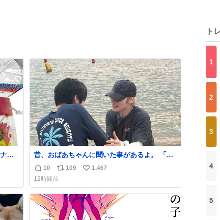
ト
1
2
3
ナ
昔、おばあちゃんに聞いた事があるよ。 「カ
80年
イちゃんをいじめると、アイツが海から上が
4
10
109
1,467
返
リ
い
って来るぞ。」って。
12時間前
信
ポ
い
数
ス
ね
5
ト
数
数