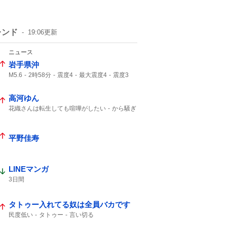
レンド
19:06
更新
ニュース
岩手県沖
M5.6
2時58分
震度4
最大震度4
震度3
マグニチュード5.6
津波の心配なし
緊急地震速報
地震の規模
地震情報
高河ゆん
津波の心配はありません
震源の深さ
震度4の地震
震度2
地震速報
花織さんは転生しても喧嘩がしたい
から騒ぎ
ボーボボ
平野佳寿
LINEマンガ
3日間
タトゥー入れてる奴は全員バカです
民度低い
タトゥー
言い切る