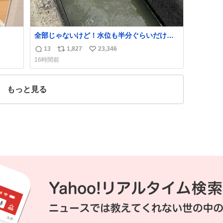
全部じゃないけど！水位も半分ぐらいだけ
ど！水が来はじめたよ！！！ 作業してくれた
13
1,827
23,346
返
リ
い
方々ありがとーーー
16時間前
ー！！！！！！！！！！！！！！！！！！！
信
ポ
い
！！！！！！！
数
ス
ね
ト
数
もっと見る
数