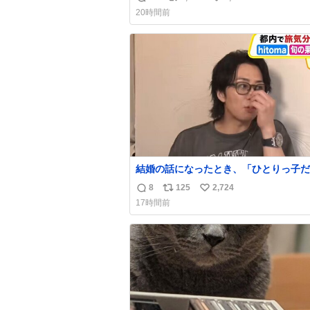
返
リ
い
20時間前
信
ポ
い
数
ス
ね
ト
数
数
結婚の話になったとき、「ひとりっ子だ
僕が諦めた瞬間に一族が潰える」「死ぬ
8
125
2,724
返
リ
い
人とか嫌」だから結婚願望は"ある"っ
17時間前
たものの、結局「（結婚は）向いてねぇ
信
ポ
い
もしれない」で締める北山くん、きっと
数
ス
ね
いろ考えて言葉を選んで、まるく収めて
ト
数
たんだなと思った
数