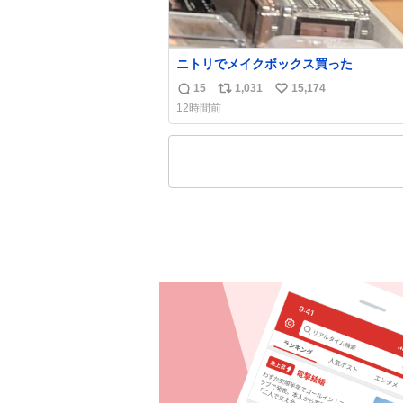
ニトリでメイクボックス買った
15
1,031
15,174
返
リ
い
12時間前
信
ポ
い
数
ス
ね
ト
数
数