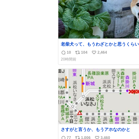
老柴犬って、もうわざとかと思うくらい
ところに自らはまりにいくじゃないです
10
104
2,464
返
リ
い
今朝ガーデニングしてる飼い主の間には
20時間前
てきて、最高に可愛かった♥️
信
ポ
い
数
ス
ね
ト
数
数
さすがと言うか、もうアホなのかと
77
1,006
3,460