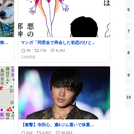
6
7
狭い
マンガ「同窓会で再会した初恋のひと」
か？
40
736
6,392
8
返
リ
い
まっ
11時間前
信
ポ
い
数
ス
ね
ト
数
9
数
10
【衝撃】寺田心、週6ジム通いで体重
62kg→82kgに 110kgのベンチプレス持ち上
642
4,907
56,663