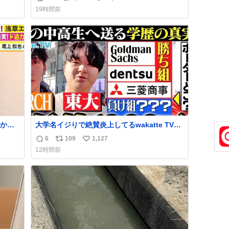
返
リ
い
げる姿披露
19時間前
news.livedoor.com/article/detail… 元々自重
信
ポ
い
のみだったが、更に筋肉を大きくするためジ
数
ス
ね
ム通いを開始。筋肉増量のためおにぎり10
ト
数
個、ゼリー飲料3～4本、パスタと毎日4千kcal
数
オーバーの食事を摂取し、増量したという。
から
大学名イジりで絶賛炎上してるwakatte TV，
とき1
さらに深刻な問題はこっちでは？ ・都内の特
6
109
1,127
返
リ
い
て答え
定企業に入るのを極度に推奨し，それ以外の
12時間前
のか
地域で堅実に生きるのを周縁化する ・恋愛に
信
ポ
い
いろ
かまけ，「陽キャラ」として振る舞うのを極
数
ス
ね
くれ
端に中心化する ・院生が研究環境を求め他大
ト
数
学に移るのを批判する 過去例↓
数