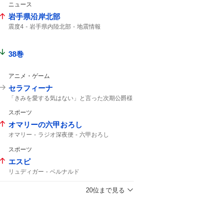
ニュース
岩手県沿岸北部
震度4
岩手県内陸北部
地震情報
38巻
アニメ・ゲーム
セラフィーナ
「きみを愛する気はない」と言った次期公爵様
がなぜか溺愛してきます
スポーツ
レベッカ
オマリーの六甲おろし
オマリー
ラジオ深夜便
六甲おろし
スポーツ
エスピ
リュディガー
ベルナルド
20位まで見る