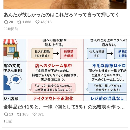
あんたが欲しかったのはこれだろ？って言って押してくれ
た手形がコチラ
20
1,868
46,918
返
リ
い
22時間前
信
ポ
い
数
ス
ね
ト
数
数
食料品だけ1％と、一律（例として5％）の比較表を作って
みました。 参考になるかと思います。
13
165
371
返
リ
い
1日前
信
ポ
い
数
ス
ね