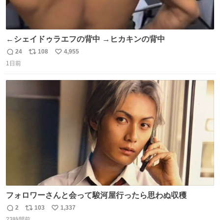
←シェイドゥラエフの背中 →ヒカキンの背中
24
108
4,955
返
リ
い
1日前
信
ポ
い
数
ス
ね
ト
数
数
フォロワーさんと会って駿河屋行ったら思わぬ収穫
2
103
1,337
返
リ
い
23時間前