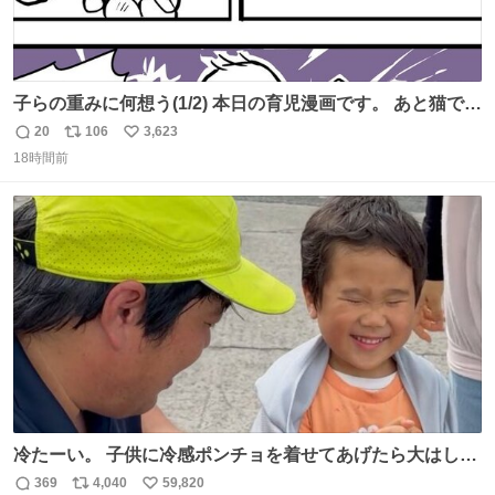
子らの重みに何想う(1/2) 本日の育児漫画です。 あと猫で
す。
20
106
3,623
返
リ
い
18時間前
信
ポ
い
数
ス
ね
ト
数
数
冷たーい。 子供に冷感ポンチョを着せてあげたら大はしゃ
ぎで喜んでくれました。 こんな素敵な代物を提供してくれ
369
4,040
59,820
返
リ
い