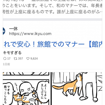
ト
数
数
キモすぎる
17
357
9,624
返
リ
い
1日前
信
ポ
い
数
ス
ね
ト
数
数