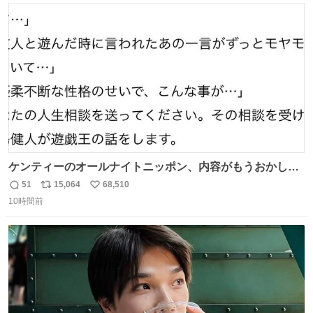
ト
数
数
ケンティーのオールナイトニッポン、内容がもうおかしい
#中島健人ANN
51
15,064
68,510
返
リ
い
10時間前
信
ポ
い
数
ス
ね
ト
数
数