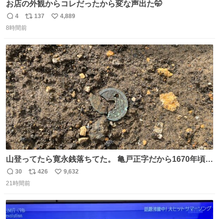
お店の外観からコレだったから変な声出た🤭
4
137
4,889
返
リ
い
8時間前
信
ポ
い
数
ス
ね
ト
数
数
山登ってたら寛永銭落ちてた。 亀戸正字だから1670年頃に
鋳造されたもの。
30
426
9,632
返
リ
い
21時間前
信
ポ
い
数
ス
ね
ト
数
数