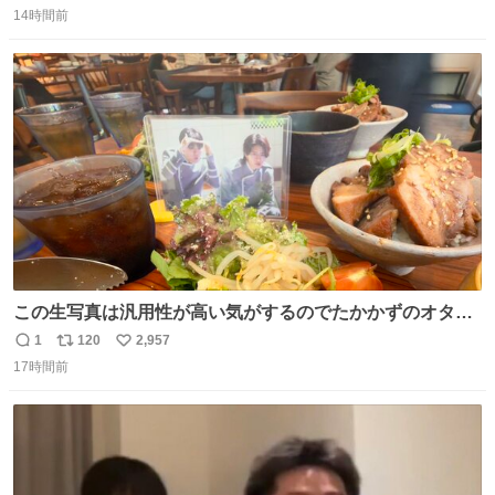
14時間前
信
ポ
い
数
ス
ね
ト
数
数
この生写真は汎用性が高い気がするのでたかかずのオタク
は絶対買った方が良いw
1
120
2,957
返
リ
い
17時間前
信
ポ
い
数
ス
ね
ト
数
数