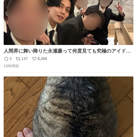
人間界に舞い降りた永瀬廉って何度見ても究極のアイドル
過ぎてずっと味する。美味い。
3
137
8,368
返
リ
い
19時間前
信
ポ
い
数
ス
ね
ト
数
数