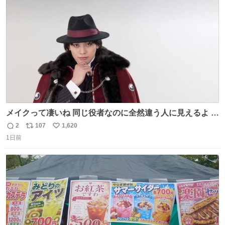
ト
数
数
メイクって凄いね 同じ役者なのに全然違う人に見えるよ #
仮面ライダーマイス #ブルーロック
2
107
1,620
返
リ
い
1日前
信
ポ
い
数
ス
ね
ト
数
数