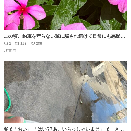
この頃、約束を守らない輩に騙され続けて日常にも悪影響
が出てきて仕事も出来ずでストレスマックス。 解決には断
1
163
289
返
リ
い
ち切るのみ。 そんな時に美しい光景は救いの刻です。 人様
5時間前
信
ポ
い
に迷惑をかける人間の神経には理解が出来ないし理解する
数
ス
ね
気もない。 実直に生きる！ 今日も嘘に負けずに頑張りま
ト
数
数
す。 #LUNE #約束
客👴「おい」 「はい??あ、いらっしゃいませ」 👴「さっ