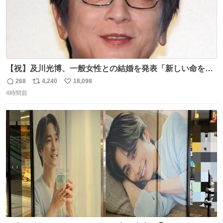
【祝】及川光博、一般女性との結婚を発表「新しい命を授
かっております」 news.livedoor.com/lite/article_d…
268
4,240
18,098
返
リ
い
「私、及川光博はこの度、交際しておりました方と入籍い
4時間前
信
ポ
い
たしました。また、新しい命を授かっております」「今後
数
ス
ね
も変わらず俳優として、ミッチーとして、努力し精進して
ト
数
数
参ります」とつづった。