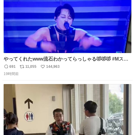
やってくれたwww流石わかってらっしゃる🤣🤣🤣 #Mステ
#西川貴教
691
11,055
144,963
返
リ
い
19時間前
信
ポ
い
数
ス
ね
ト
数
数