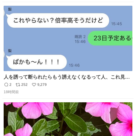
ある食感は唯一無二。
数
ス
ね
ト
数
数
人を誘って断られたらもう誘えなくなるって人、これ見て
元気出してほしい
2
252
9,279
返
リ
い
18時間前
信
ポ
い
数
ス
ね
ト
数
数