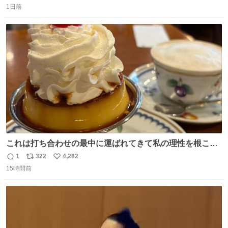
た山口県の恩師に感謝。
1日前
信
ポ
い
数
ス
ね
ト
数
数
これは打ち合わせの最中に運ばれてきて私の理性を根こそ
ぎ奪い去ったプリンの写真です。
1
322
4,282
返
リ
い
15時間前
信
ポ
い
数
ス
ね
ト
数
数