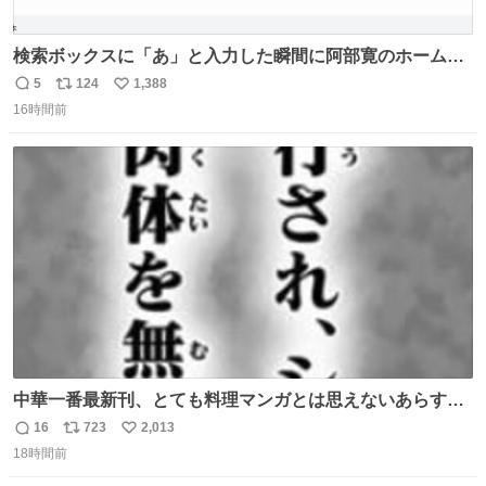
検索ボックスに「あ」と入力した瞬間に阿部寛のホームペ
ージにジャンプするChromeプラグインを作ってみた 普段
5
124
1,388
返
リ
い
使いに多大なる犠牲を払うことで最速を実現しました
16時間前
信
ポ
い
数
ス
ね
ト
数
数
中華一番最新刊、とても料理マンガとは思えないあらすじ
の書き出ししてて最高
16
723
2,013
返
リ
い
18時間前
信
ポ
い
数
ス
ね