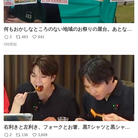
何もおかしなところのない地域のお祭りの屋台。あとなん
か割と聞き馴染みのあるBGMが流れてます #関広見まつり
3
483
841
返
リ
い
#関広見まつり2026
5時間前
信
ポ
い
数
ス
ね
ト
数
数
右利きと左利き、フォークとお箸、黒Tシャツと黒シャ
ツ、ありがとう、いい塩レです
2
136
3,609
返
リ
い