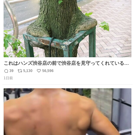
数
これはハンズ渋谷店の前で渋谷店を見守ってくれている
「くつろ木」。
39
5,130
56,596
返
リ
い
1日前
信
ポ
い
数
ス
ね
ト
数
数