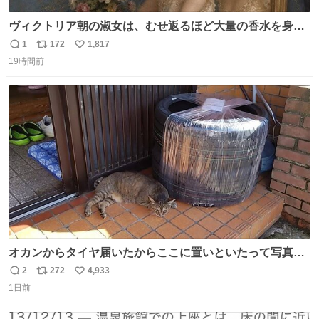
ヴィクトリア朝の淑女は、むせ返るほど大量の香水を身に
つけるものではないとされていた。それでも香水は、髪や
1
172
1,817
返
リ
い
肌の手入れと同じくらい、ヴィクトリア朝の女性達の美容
19時間前
信
ポ
い
習慣に欠かせないものだった。 当時の香水は、現在私たち
数
ス
ね
が知る香水よりも単純な組成で、その大部分は薔薇、菫、
ト
数
数
ベルガモット、
オカンからタイヤ届いたからここに置いといたって写真送
られてきたけど明らかに猫が邪魔くさそうな顔してて草
2
272
4,933
返
リ
い
1日前
信
ポ
い
数
ス
ね