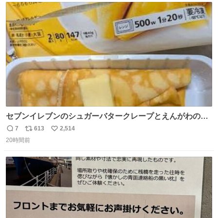
ト
数
数
セブンイレブンのシュガーバタークレープとえんがわの寿
司を探している人へ！ シュガーバタークレープは目黒、品
7
613
2,514
返
リ
い
川、蒲田、渋谷、川崎、横浜、鶴見、九州の一部エリア限
20時間前
信
ポ
い
定商品で8月5日に発注が終了したため店舗に置いてあると
数
ス
ね
ころ少ないですが見つけたら即買いです🤩❣️
ト
数
数