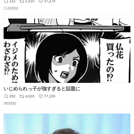
的な演技が毎回シンドい。
222
2,410
37,274
返
リ
い
21時間前
信
ポ
い
数
ス
ね
ト
数
数
いじめられっ子が強すぎると話題に
292
4,020
77,105
返
リ
い
9時間前
信
ポ
い
数
ス
ね
ト
数
数