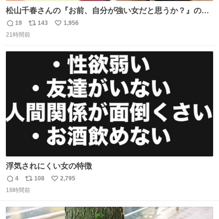
松山千春さんの『お前、自分が強い女だと思うか？』の一
言で… 中森明菜さんが思わず本音をこぼす瞬間😭
19
143
1,956
返
リ
い
21時間前
信
ポ
い
数
ス
ね
ト
数
数
浮気されにくい女の特徴
4
108
2,795
返
リ
い
18時間前
信
ポ
い
数
ス
ね
ト
数