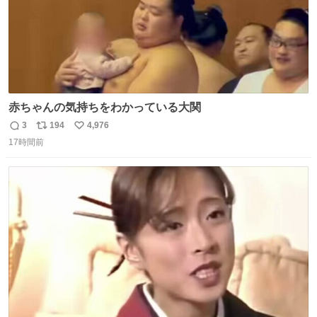
赤ちゃんの気持ちをわかっている大関
3
194
4,976
返
リ
い
17時間前
信
ポ
い
数
ス
ね
ト
数
数