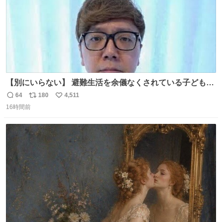
【別にいらない】 避難生活を余儀なくされている子どもた
ちのためにヒカキンボックス1000個を寄付させていただき
64
180
4,511
返
リ
い
ました
16時間前
信
ポ
い
数
ス
ね
ト
数
数