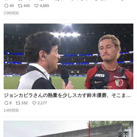
きからずっと水出しっぱなしでもったいないだろ」 「静電
40
445
4,885
返
リ
い
気を逃がし、熱くなった地面の温度を下げ、引火事故の防
23時間前
信
ポ
い
止の為必要な作業です」 👴「水不足の昨今にもったいない
数
ス
ね
ことをするな!!」 それでは歌います、聞いてください 「井
ト
数
数
戸水」
ジョンカビラさんの熱量を少しスカす鈴木優磨、そこまで
小笠原満男リスペクトしなくていいよw （早くシャワー浴
8
102
2,177
返
リ
い
びたそう）
14時間前
信
ポ
い
数
ス
ね
ト
数
数