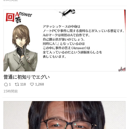
信
ポ
い
数
ス
ね
ト
数
数
普通に初知りでエグい
1
118
1,268
返
リ
い
15時間前
信
ポ
い
数
ス
ね
ト
数
数