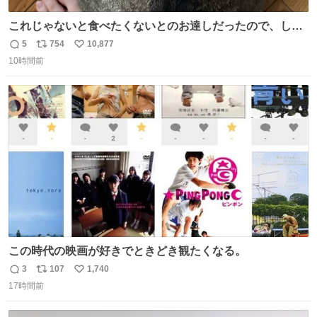
これじゃないと食べたくないとのお達しだったので、しっ
ぽ置き場係になっている
5
754
10,877
返
リ
い
10時間前
信
ポ
い
数
ス
ね
ト
数
数
この時代の映画が好きでときどき観たくなる。
3
107
1,740
返
リ
い
17時間前
信
ポ
い
数
ス
ね