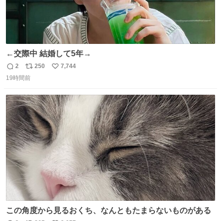
←交際中 結婚して5年→
2
250
7,744
返
リ
い
19時間前
信
ポ
い
数
ス
ね
ト
数
数
この角度から見るおくち、なんともたまらないものがある