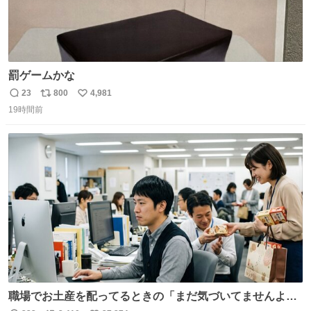
罰ゲームかな
23
800
4,981
返
リ
い
19時間前
信
ポ
い
数
ス
ね
ト
数
数
職場でお土産を配ってるときの「まだ気づいてませんよ」