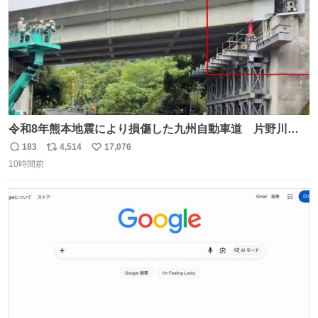
令和8年熊本地震により損傷した九州自動車道 片野川橋
（下り線）の復旧作業を行っています。 タイムラプス動画
183
4,514
17,076
返
リ
い
で、段差が生じた橋桁をジャッキアップしている様子をご
10時間前
信
ポ
い
紹介します。 引き続き、早期復旧に向けて着実に工事を進
数
ス
ね
めてまいります。 #NEXCO西日本 #熊本地震
ト
数
数