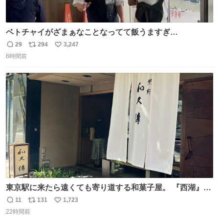
ベトチャイがざまぁなことなってて飯うますぎ
る〜〜〜！！！！！！！！ 店員さんの神対応によって先頭
29
294
3,247
返
リ
い
並んでたのに列からハブられてたwwwwwwwwwwww
6時間前
信
ポ
い
数
ス
ね
ト
数
数
東京駅に来たら遠くても寄り道する和菓子屋。 『西湖』と
いう笹に包まれ、蓮根の粉で出来た生菓子がたまらなく美
11
131
1,723
返
リ
い
味しい。 笹の香りと和三盆の風味、蓮粉のもちもちと特徴
22時間前
信
ポ
い