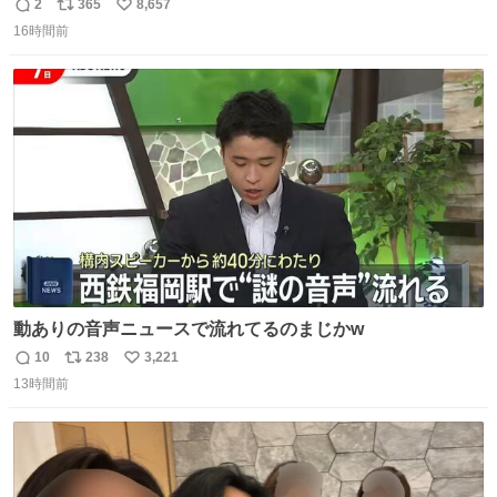
2
365
8,657
返
リ
い
16時間前
信
ポ
い
数
ス
ね
ト
数
数
動ありの音声ニュースで流れてるのまじかw
10
238
3,221
返
リ
い
13時間前
信
ポ
い
数
ス
ね
ト
数
数