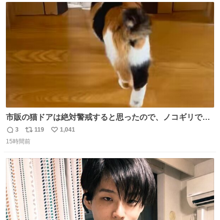
ト
数
数
市販の猫ドアは絶対警戒すると思ったので、ノコギリで無
理やりドアを切り取って作った、にゃんころ専用の猫のれ
3
119
1,041
返
リ
い
ん
15時間前
信
ポ
い
数
ス
ね
ト
数
数