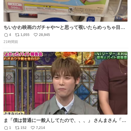
ちいかわ映画のガチャや〜と思って覗いたらめっちゃ目合
って気まずい
4
1,055
28,945
返
リ
い
21時間前
信
ポ
い
数
ス
ね
ト
数
数
ま「僕は普通に一般人してたので、、、」 さんまさん「チ
ンパンジー⁉️」 しぬwwwwwwwwwwwwwwwwwwwww
1
152
7,214
返
リ
い