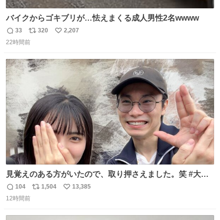
バイクからゴキブリが…怯えまくる成人男性2名wwww
33
320
2,207
返
リ
い
22時間前
信
ポ
い
数
ス
ね
ト
数
数
見覚えのある方がいたので、取り押さえました。笑 #大追
跡 #鈴木浩文 さん
104
1,504
13,385
返
リ
い
12時間前
信
ポ
い
数
ス
ね