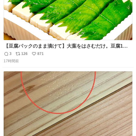
【豆腐パックのまま漬けて】大葉をはさむだけ。豆腐1
丁、秒でなくなる 豆腐に大葉をはさんで、めんつゆに漬け
3
126
871
返
リ
い
るだけ。冷蔵庫で置くだけで味がしみ込み、さっぱりなの
17時間前
信
ポ
い
に満足感のある一品に。火を使わず5分で仕込める、忙し
数
ス
ね
い日にもぴったりの大葉と豆腐の漬けレシピです。 詳しく
ト
数
数
はリプ欄を見てね👇