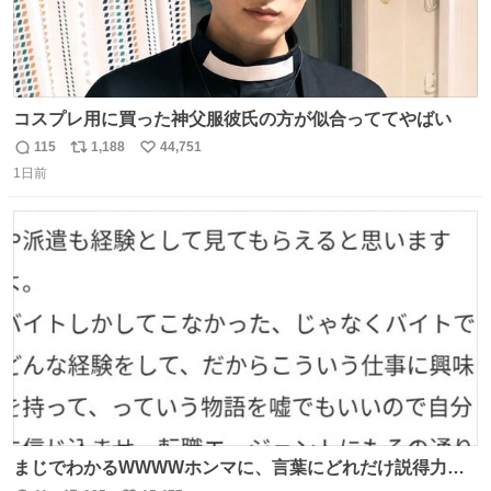
コスプレ用に買った神父服彼氏の方が似合っててやばい
115
1,188
44,751
返
リ
い
1日前
信
ポ
い
数
ス
ね
ト
数
数
まじでわかるWWWWホンマに、言葉にどれだけ説得力を