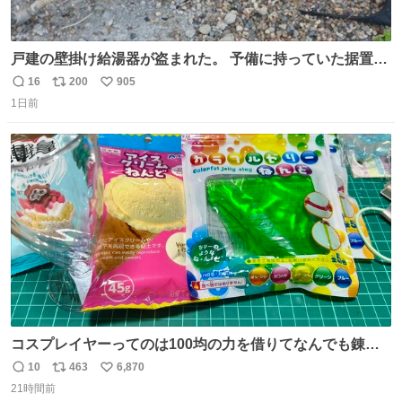
戸建の壁掛け給湯器が盗まれた。 予備に持っていた据置給
湯器があったのでガスやさんに設置してもらった。 工事費
16
200
905
返
リ
い
9万円。 痛い出費。 防犯カメラ設置した。 物騒な時代にな
1日前
信
ポ
い
ったな。 昔は給湯器盗むとか聞いたことなかったな。
数
ス
ね
ト
数
数
コスプレイヤーってのは100均の力を借りてなんでも錬成
できるんですよねビフォーアフター
10
463
6,870
返
リ
い
21時間前
信
ポ
い