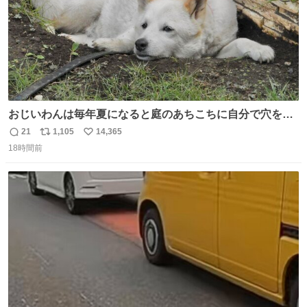
おじいわんは毎年夏になると庭のあちこちに自分で穴を掘
って涼んでた。 たまにうさぎ氏がちゃっかり中に入る事も
21
1,105
14,365
返
リ
い
あったが、退かさず怒らず保護者のようにただ見ていた。
18時間前
信
ポ
い
数
ス
ね
ト
数
数