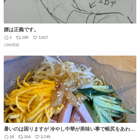
腰は正義です。
1
100
3,417
返
リ
い
19時間前
信
ポ
い
数
ス
ね
ト
数
数
暑いのは困りますが 冷やし中華が美味い事で帳尻をあわせ
てます。
28
104
2,749
返
リ
い