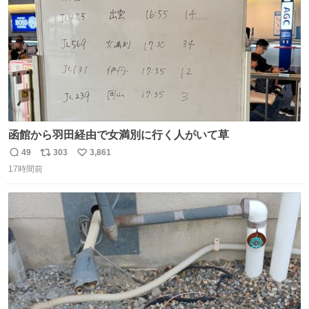
函館から羽田経由で女満別に行く人がいて草
49
303
3,861
返
リ
い
17時間前
信
ポ
い
数
ス
ね
ト
数
数