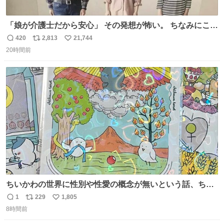
「娘が介護士だから安心」 その発想が怖い。 ちなみにこの
ポスターは、介護職の求人や転職支援をしている会社のポ
420
2,813
21,744
返
リ
い
スターらしい。
20時間前
信
ポ
い
数
ス
ね
ト
数
数
ちいかわの世界に性別や性愛の概念が無いという話、ちい
かわタロットでも恋人・女帝・女教皇あたりは性別を意識
1
229
1,805
返
リ
い
させないように描かれてるんだよね。かなり徹底している
8時間前
信
ポ
い
印象。
数
ス
ね