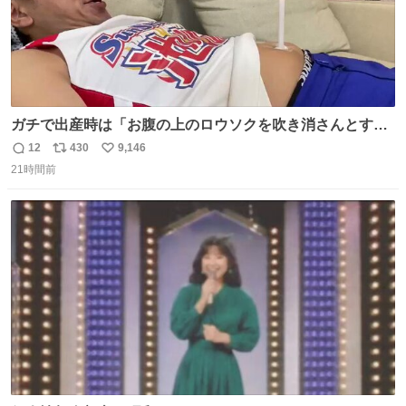
ガチで出産時は「お腹の上のロウソクを吹き消さんとする
サンシャイン池崎」だったし、お産後の股裂け状態でのト
12
430
9,146
返
リ
い
イレは「とにかく明るい安村の体勢」が1番楽
21時間前
信
ポ
い
数
ス
ね
ト
数
数