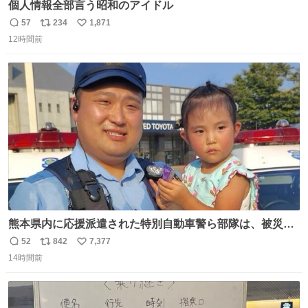
個人情報全部言う昭和のアイドル
57
234
1,871
返
リ
い
12時間前
信
ポ
い
数
ス
ね
ト
数
数
熊本県内に応援派遣された特別自動車警ら部隊は、被災場
所のみならず、避難所も回りながらパトロールを行ってい
52
842
7,377
返
リ
い
ます。写真は、京都府警察の特別自動車警ら部隊が、上益
14時間前
信
ポ
い
城郡御船町内で避難している方々と交流している様子で
数
ス
ね
す。 #令和８年熊本地震 #京都府警察
ト
数
数