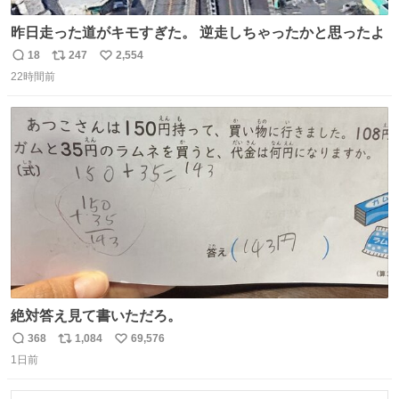
昨日走った道がキモすぎた。 逆走しちゃったかと思ったよ
18
247
2,554
返
リ
い
22時間前
信
ポ
い
数
ス
ね
ト
数
数
絶対答え見て書いただろ。
368
1,084
69,576
返
リ
い
1日前
信
ポ
い
数
ス
ね