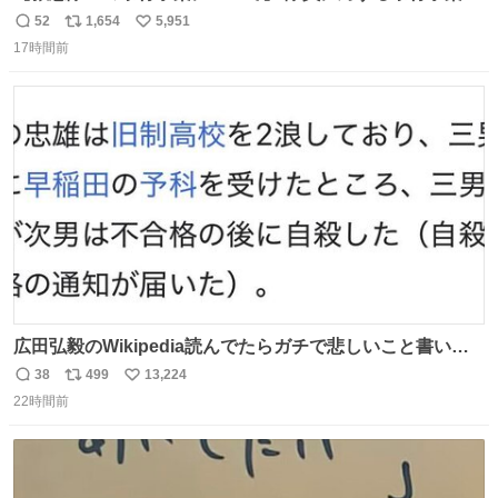
が、令和7年度の6件に対し、令和8年度は現在既に4件発生
52
1,654
5,951
返
リ
い
しています。 特に、この4日間で救急隊員に対する暴行事
17時間前
信
ポ
い
案が立て続けに2件発生しています。 このような行為に対
数
ス
ね
して隊員の安全を守るために、法的措置も辞さず毅然と対
ト
数
数
応していきます。
広田弘毅のWikipedia読んでたらガチで悲しいこと書いて
あって辛い
38
499
13,224
返
リ
い
22時間前
信
ポ
い
数
ス
ね
ト
数
数