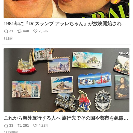
1981年に『Dr.スランプ アラレちゃん』が放映開始された
直後の鳥山明さんと、小山茉美さんです。
21
448
2,396
返
リ
い
1日前
信
ポ
い
数
ス
ね
ト
数
数
これから海外旅行する人へ 旅行先でその国や都市を象徴す
る マグネットを買って欲しい。 僕は交換留学してた1年間
33
261
4,234
返
リ
い
で20カ国回ったけど、旅行先で必ずマグネットを買い、今
23時間前