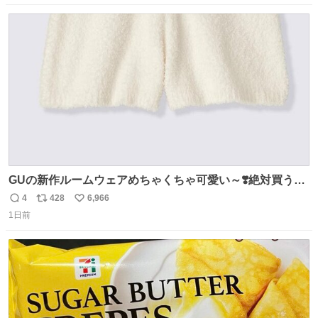
数
ス
ね
ト
数
数
GUの新作ルームウェアめちゃくちゃ可愛い～❣️絶対買うぞ
🪿🤍 9月下旬発売🪄
4
428
6,966
返
リ
い
1日前
信
ポ
い
数
ス
ね
ト
数
数