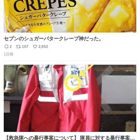
セブンのシュガーバタークレープ神だった。
2
107
2,652
返
リ
い
1日前
信
ポ
い
数
ス
ね
ト
数
数
【救急隊への暴行事案について】 隊員に対する暴行事案