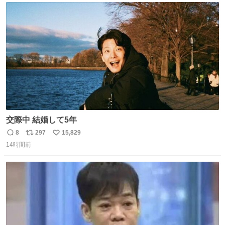
ト
数
数
交際中 結婚して5年
8
297
15,829
返
リ
い
14時間前
信
ポ
い
数
ス
ね
ト
数
数