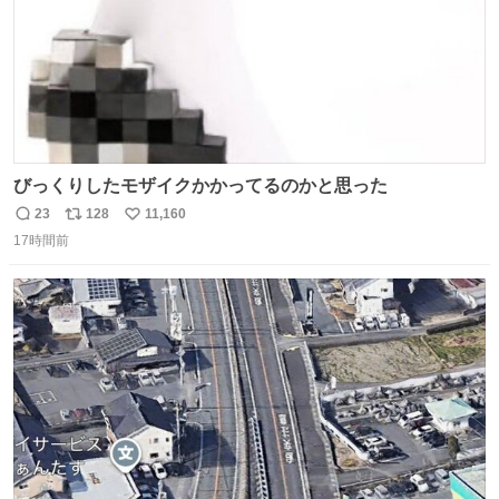
びっくりしたモザイクかかってるのかと思った
23
128
11,160
返
リ
い
17時間前
信
ポ
い
数
ス
ね
ト
数
数