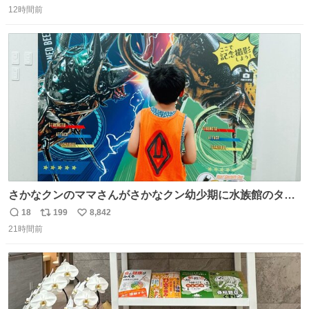
12時間前
信
ポ
い
数
ス
ね
ト
数
数
さかなクンのママさんがさかなクン幼少期に水族館のタコ
水槽の前で1時間以上粘る彼に付き合ったらしいけれど、
18
199
8,842
返
リ
い
先日昆虫博でカブトムシを触り続ける息子に5時間付き合
21時間前
信
ポ
い
った私も将来誰か褒め称えて欲しい
数
ス
ね
ト
数
数