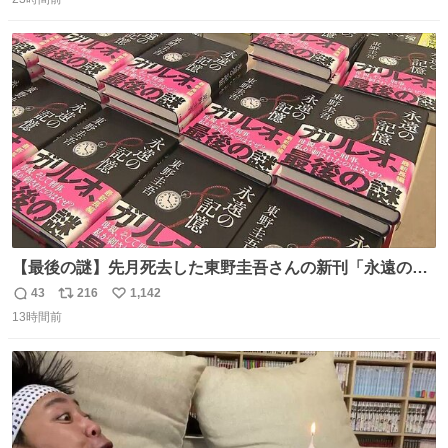
信
ポ
い
は家の冷蔵庫に貼ってる。 交換留学が終わって1年経つけ
数
ス
ね
どそれぞれのマグネットを見る度に旅の思い出が鮮明によ
ト
数
数
みがえります。
【最後の謎】先月死去した東野圭吾さんの新刊「永遠の記
憶」発売 代表作「ガリレオ」シリーズ最新作
43
216
1,142
返
リ
い
news.livedoor.com/article/detail… 68歳で亡くなった作家
13時間前
信
ポ
い
の東野圭吾さんの新刊が発売された。5日は発売されたば
数
ス
ね
かりの新刊も加わり、多くのファンが足を運んでいた。
ト
数
数