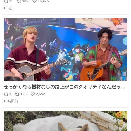
持たせるかだし、自分でそれが本当だと信じないと相手も
11
985
15,475
返
リ
い
騙せられん 私なんか就活中に存在しない記憶作り出してた
1日前
信
ポ
い
WWWW
数
ス
ね
ト
数
数
せっかくなら機材なしの路上がこのクオリティなんだって
バレてくれないかな。 「ガラクタ」大好き！
1
128
2,652
返
リ
い
#Sakurashimeji
13時間前
信
ポ
い
数
ス
ね
ト
数
数