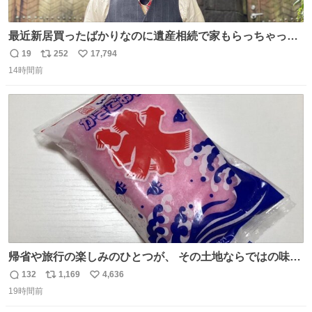
最近新居買ったばかりなのに遺産相続で家もらっちゃった
長男
19
252
17,794
返
リ
い
14時間前
信
ポ
い
数
ス
ね
ト
数
数
帰省や旅行の楽しみのひとつが、 その土地ならではの味。
この夏、みなさんのおすすめのご当地アイスはあります
132
1,169
4,636
返
リ
い
か？ 九州の夏といえば、これ！ 地元の定番でも、旅先で出
19時間前
信
ポ
い
会ったお気に入りでも、ぜひ教えてください🍨
数
ス
ね