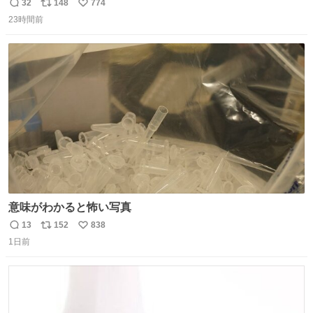
したならその場で動かないで助け呼んで下さい😰 保険にロ
32
148
774
返
リ
い
ードサービス付いてて金銭負担も無いんですから これで走
23時間前
信
ポ
い
ると、壊さなくていい所まで壊しちゃいますから 実際、外
数
ス
ね
装ダメージ、ABSセンサ断線、ブレーキホースも傷入っち
ト
数
数
ゃってます…
意味がわかると怖い写真
13
152
838
返
リ
い
1日前
信
ポ
い
数
ス
ね
ト
数
数