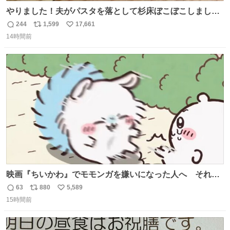
やりました！夫がパスタを落として杉床ぼこぼこしまし
た！よかったーーー！ファーストぼこぼこ自分じゃなく
244
1,599
17,661
返
リ
い
て！これで第二波いつでもいけます！！！✌️いやーほっと
14時間前
信
ポ
い
した！ 杉床を採用しようとしている方々へ忠告です。杉床
数
ス
ね
は乾燥パスタに負けます。豆腐くらいやわやわです。
ト
数
数
映画『ちいかわ』でモモンガを嫌いになった人へ それで
も愛される理由と可能性 kai-you.net/article/96186 『映画
63
880
5,589
返
リ
い
ちいかわ 人魚の島のひみつ』を3回観て、原作も追ってい
15時間前
信
ポ
い
る筆者が、モモンガの名誉回復を試みようとする記事で
数
ス
ね
す。ちいかわ初心者向けです🖊
ト
数