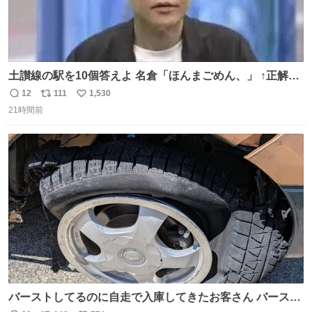
土讃線の駅を10個答えよ 名倉「ほんまごめん、」 ↑正解
（御免駅）
12
111
1,530
返
リ
い
21時間前
信
ポ
い
数
ス
ね
ト
数
数
バーストしてるのに自走で入庫してきたお客さん バースト