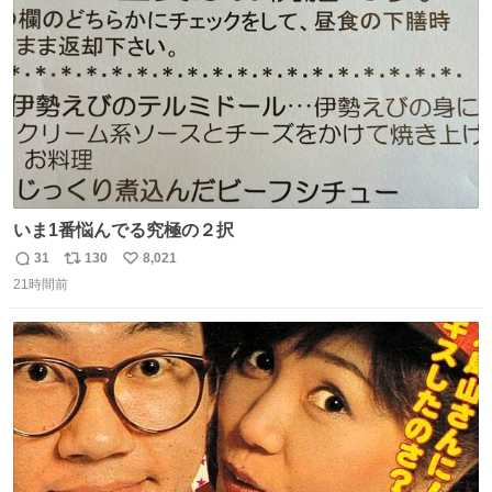
数
いま1番悩んでる究極の２択
31
130
8,021
返
リ
い
21時間前
信
ポ
い
数
ス
ね
ト
数
数