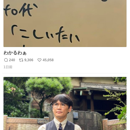
わかるわぁ
240
9,306
45,058
返
リ
い
1日前
信
ポ
い
数
ス
ね
ト
数
数