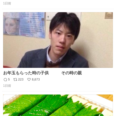
1日前
信
ポ
い
数
ス
ね
ト
数
数
お年玉もらった時の子供 その時の親
5
223
8,673
返
リ
い
1日前
信
ポ
い
数
ス
ね
ト
数
数