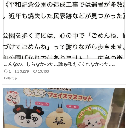
ト
数
数
こんなの、しらなかった…誰も教えてくれなかった…。
1
3,279
13,463
返
リ
い
12時間前
信
ポ
い
数
ス
ね
ト
数
数