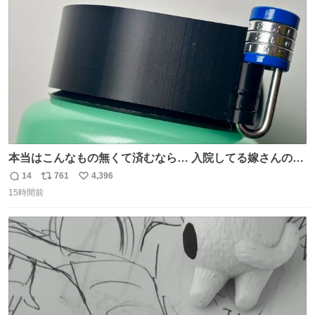
ト
数
数
本当はこんなもの無くて済むなら… 入院してる嫁さんの病
棟、共同の冷蔵庫の中身を勝手に触る輩がおるのだけど、
14
761
4,396
返
リ
い
ナルゲンボトルの中身が減っている事案が起きたらしい。
15時間前
信
ポ
い
水に何か入れられても嫌なので3Dプリンタで 『鍵を開け
数
ス
ね
ないと蓋が回せないやつ』を作ったぞ…
ト
数
数