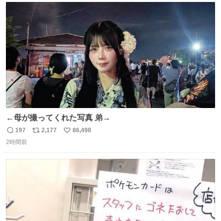
ト
数
数
←母が撮ってくれた写真 弟→
197
2,177
86,498
返
リ
い
2時間前
信
ポ
い
数
ス
ね
ト
数
数