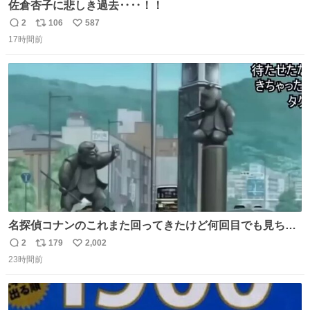
佐倉杏子に悲しき過去‥‥！！
2
106
587
返
リ
い
17時間前
信
ポ
い
数
ス
ね
ト
数
数
名探偵コナンのこれまた回ってきたけど何回目でも見ちゃ
う魔力あるのよな
2
179
2,002
返
リ
い
23時間前
信
ポ
い
数
ス
ね
ト
数
数