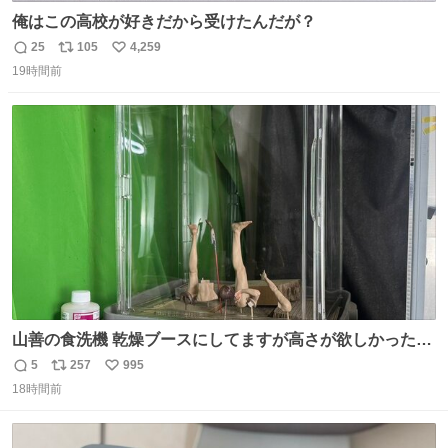
俺はこの高校が好きだから受けたんだが？
25
105
4,259
返
リ
い
19時間前
信
ポ
い
数
ス
ね
ト
数
数
山善の食洗機 乾燥ブースにしてますが高さが欲しかったの
でコレクションケースを置くだけのツルセコ改造 扉が手前
5
257
995
返
リ
い
に開き天井の温度もしっかり上がるのでかなり使いやすく
18時間前
信
ポ
い
なりました😎
数
ス
ね
ト
数