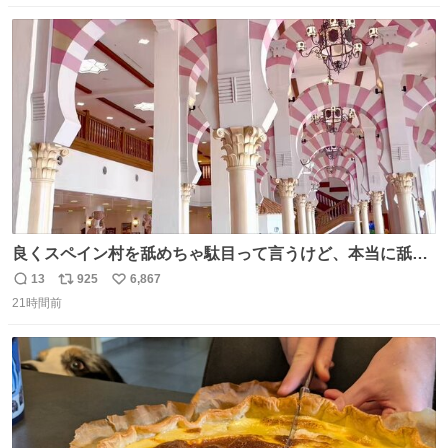
数
ス
ね
ト
数
数
良くスペイン村を舐めちゃ駄目って言うけど、本当に舐め
ちゃ行けないのはスペィン村ホテル🏛🏨 だってロビーから
13
925
6,867
返
リ
い
中庭抜けるだけでこの有様🤩 ディズニーホテル泊まってる
21時間前
信
ポ
い
場所じゃない。 5年振りの志摩スペイン村パルケエスパー
数
ス
ね
ニャは益々素晴らしい場所になってる
ト
数
数