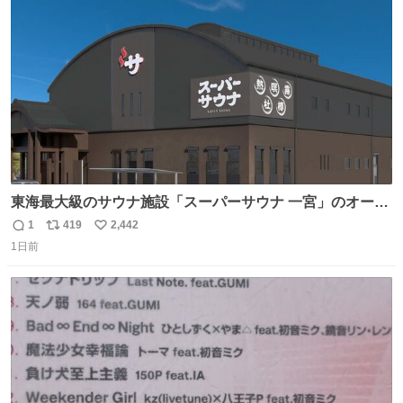
ト
数
数
東海最大級のサウナ施設「スーパーサウナ 一宮」のオープ
ン日が2026年9月8日に決定‼️ 5種類の本格サウナや4種類の
1
419
2,442
返
リ
い
⽔⾵呂、約50名が同時に休息できる休憩スペースなど、男
1日前
信
ポ
い
性が求める設備を極限まで突き詰めた「サウナの理想郷」
数
ス
ね
😍😍😍 ⬇️詳細ページ⬇️ supersento.com/chubu/aichi/ic…
ト
数
数