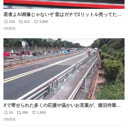
若者よAI画像じゃないぞ 昔はガチで2リットル売ってたん
やでw
150
412
3,080
返
リ
い
5時間前
信
ポ
い
数
ス
ね
ト
数
数
Xで寄せられた多くの応援や温かいお言葉が、復旧作業に
携わる社員の大きな励みとなっております。ありがとうご
24
386
1,900
返
リ
い
ざいます。 九州道
2時間前
信
ポ
い
数
ス
ね