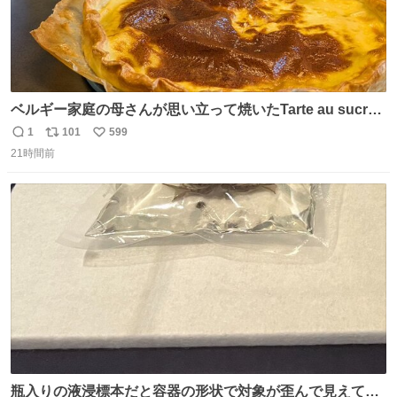
ベルギー家庭の母さんが思い立って焼いたTarte au sucre
は「砂糖のケーキ」。パイ生地に砂糖をたっぷり振りか
1
101
599
返
リ
い
け、クリームと卵の液を注いで焼くだけ。溶けた砂糖はね
21時間前
信
ポ
い
っとり甘い層になり、懐かしい味。「フランス北部とベル
数
ス
ね
ギーのだよ」というこれ、素朴な焼菓子に見えてナポレオ
ト
数
数
ン戦争の歴史があった。
瓶入りの液浸標本だと容器の形状で対象が歪んで見えてし