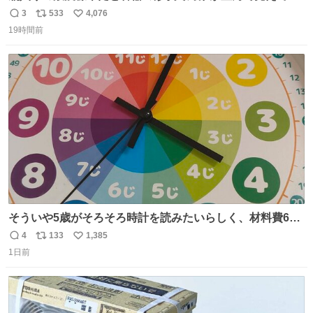
まうことから、なるべく歪みがない状態で観察しやすいよ
3
533
4,076
返
リ
い
うにこのような形で保存していると前に科博の先生から教
19時間前
信
ポ
い
えてもらった #国立科学博物館
数
ス
ね
ト
数
数
そういや5歳がそろそろ時計を読みたいらしく、材料費600
円で作れる知育時計作ってみた！ めっちゃ簡単！ ありがと
4
133
1,385
返
リ
い
う先人！
1日前
信
ポ
い
数
ス
ね
ト
数
数