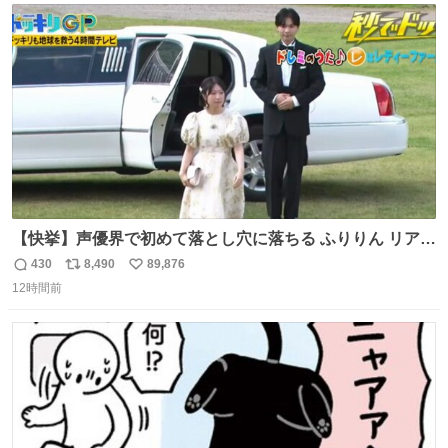
ト
数
数
【快挙】声優界で初めて落とし穴に落ちる ふりりん リアク
ションが最高過ぎる🤣 #ドッキリGP #降幡愛
430
8,490
89,876
返
リ
い
12時間前
信
ポ
い
数
ス
ね
ト
数
数