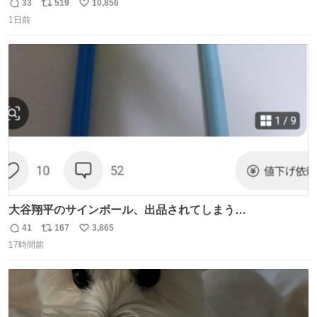
33
519
10,856
返
リ
い
1日前
信
ポ
い
数
ス
ね
ト
数
数
大谷翔平のサインボール、出品されてしまう…
41
167
3,865
返
リ
い
17時間前
信
ポ
い
数
ス
ね
ト
数
数