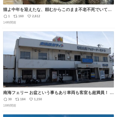
猫よ中年を迎えたな、頼むからこのまま不老不死でいてく
れ…と願ってから、いや人間の家族が死に絶えて猫だけこ
1
160
2,612
返
リ
い
の世に置いていくなんてひどいことはできない…と思って
14時間前
信
ポ
い
から、猫のこの可愛さと愛嬌なら未来永劫ほかの人間に可
数
ス
ね
愛がられて困ることもなかろうなと思ったのでやっぱり猫
ト
数
数
よ不老不死でいてくれ
南海フェリー お盆という事もあり車両も客室も超満員！ 廃
止になったらどうなるのコレ？
30
184
1,150
返
リ
い
18時間前
信
ポ
い
数
ス
ね