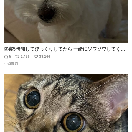
昼寝5時間してびっくりしてたら 一緒にソワソワしてくれ
た
5
1,436
38,166
返
リ
い
20時間前
信
ポ
い
数
ス
ね
ト
数
数