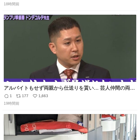
れ、すべての「0」ナンバープレートは抹消・無効化され
18時間前
信
ポ
い
ました。 ところが最近、その「0」ナンバープレートを装
数
ス
ね
着した車両が発見されました。 今でも残っていること自体
ト
数
数
が奇跡です……。
アルバイトもせず両親から仕送りを貰い… 芸人仲間の両親
のスネまでかじる!? ドンデコルテ銀次⚡️ 無料見逃し配信は
1
177
1,663
返
リ
い
こちらから ▶︎abema.go.link/gBLVb ◤しくじり先生
19時間前
信
ポ
い
ABEMAにて毎週最新話無料配信中◢ @10000nabe
数
ス
ね
@akmllube0617
ト
数
数