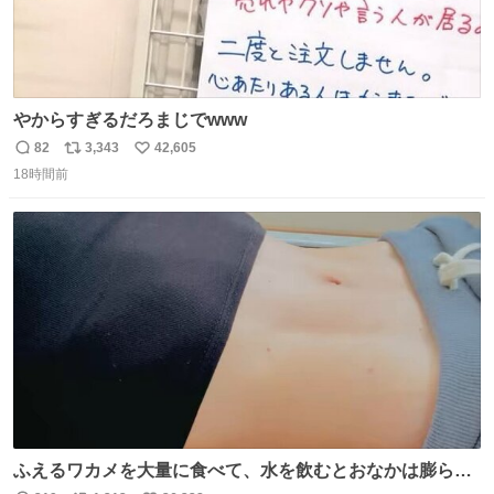
やからすぎるだろまじでwww
82
3,343
42,605
返
リ
い
18時間前
信
ポ
い
数
ス
ね
ト
数
数
ふえるワカメを大量に食べて、水を飲むとおなかは膨ら