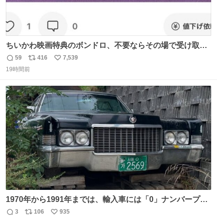
ちいかわ映画特典のボンドロ、不要ならその場で受け取り
辞退すれば良いのに白々しい
59
416
7,539
返
リ
い
19時間前
信
ポ
い
数
ス
ね
ト
数
数
1970年から1991年までは、輸入車には「0」ナンバープレ
ートが使用されていました。 その後、この制度は廃止さ
3
106
935
返
リ
い