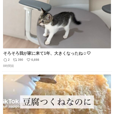
数
そろそろ我が家に来て1年、大きくなったね☺️🤍
2
390
6,698
返
リ
い
8時間前
信
ポ
い
数
ス
ね
ト
数
数