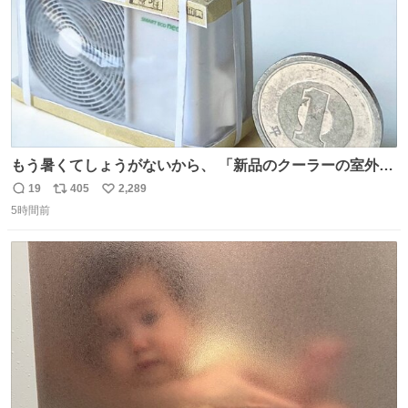
もう暑くてしょうがないから、 「新品のクーラーの室外機
のミニチュア」 でも見ていってよ
19
405
2,289
返
リ
い
5時間前
信
ポ
い
数
ス
ね
ト
数
数