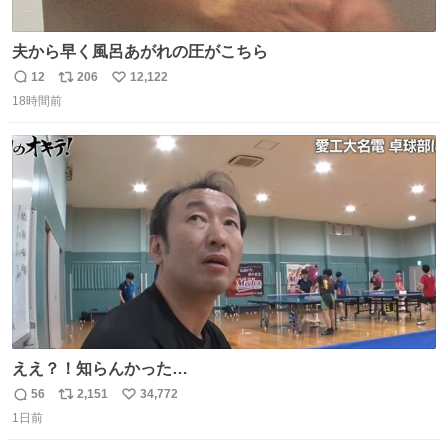
夫から早く風呂あがれの圧がこちら
12
206
12,122
返
リ
い
18時間前
信
ポ
い
数
ス
ね
ト
数
数
ええ？！知らんかった…
56
2,151
34,772
返
リ
い
1日前
信
ポ
い
数
ス
ね