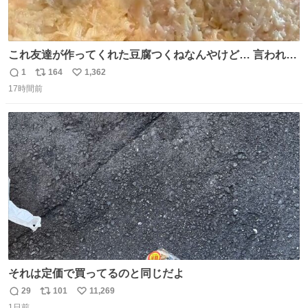
これ友達が作ってくれた豆腐つくねなんやけど… 言われる
まで豆腐って気づかなかった🤣✨ふわふわで食べ応えある
1
164
1,362
返
リ
い
し普通につくねより好きかもしれん🥹🤍 ダイエット中でも
17時間前
信
ポ
い
罪悪感なく食べられるの最高👇
数
ス
ね
ト
数
数
それは定価で買ってるのと同じだよ
29
101
11,269
返
リ
い
1日前