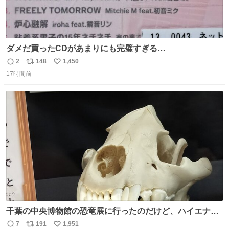
ダメだ買ったCDがあまりにも完璧すぎる…
2
148
1,450
返
リ
い
17時間前
信
ポ
い
数
ス
ね
ト
数
数
千葉の中央博物館の恐竜展に行ったのだけど、ハイエナの
鼻の奥の構造が素敵すぎて張り付いてしまった
7
191
1,951
返
リ
い