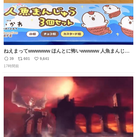
ねえまってwwwwww ほんとに怖いwwwww 人魚まんじゅ
う買ってきたから私も永遠のいのちを…ぐへへ…と思いな
39
601
9,641
返
リ
い
がら1つ食べたら 奥歯欠けたんだけど！！！！？？？ しか
17時間前
信
ポ
い
もガッツリ😭 まんじゅうだよ？？？？？？ ガリッて言っ
数
ス
ね
たから何？と思って口から出したら自分の歯wwwwww セ
ト
数
数
イレーンの呪いじゃん😭