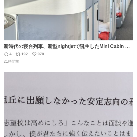
新時代の寝台列車、新型nightjetで誕生したMini Cabin ま
さに走るカプセルホテルといった感じで、一人旅で利用す
4
192
970
返
リ
い
るのにはちょうどいい設備。 他の人も言ってましたが、サ
21時間前
信
ポ
い
ンライズの後継に欲しい…
数
ス
ね
ト
数
数