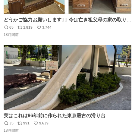
どうかご協力お願いします🙇‍♂️ 今は亡き祖父母の家の取り壊
しが決まり、どうしても処分して欲しくない食器棚と机の
65
1,819
3,744
返
リ
い
引き取り手を探しております この2つは私の祖母が当初一
18時間前
信
ポ
い
目惚れで購入したもので、祖母はc型肝炎で58歳という若
数
ス
ね
さで亡くなりましたが、この家具達をとても大切にしてお
ト
数
数
りました 続く↓
実はこれは96年前に作られた東京最古の滑り台
35
991
9,639
返
リ
い
18時間前
信
ポ
い