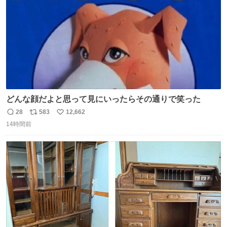
どんな顔だよと思って見にいったらその通りで笑った
28
583
12,662
返
リ
い
14時間前
信
ポ
い
数
ス
ね
ト
数
数