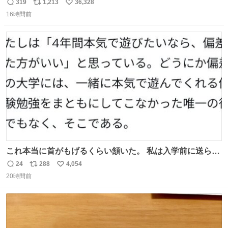
む・・・・！？ ⚠️よい子は絶対マネしないでね⚠️ #夏休み
319
1,213
36,328
返
リ
い
の自由研究
16時間前
信
ポ
い
数
ス
ね
ト
数
数
これ本当に首がもげるくらい頷いた。 私は入学前に送られ
てきた、大学のサークル紹介冊子を見た時点で終わりを感
24
288
4,054
返
リ
い
じたので、女子大でもないくせに偏差値の高い大学のイン
20時間前
信
ポ
い
カレサークルに突撃して所属するという奇行で事なきを得
数
ス
ね
た。 高偏差値に行けないならせめてそれくらいした方が予
ト
数
数
後がいいです。 https://t.co/9nMHIrETkw