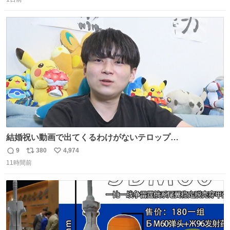
信
ポ
い
数
ス
ね
ト
数
数
結婚祝い動画で出てくるわけがないテロップ
youtu.be/4pJ7U22AYtw
9
380
4,974
返
リ
い
11時間前
信
ポ
い
数
ス
ね
ト
数
数