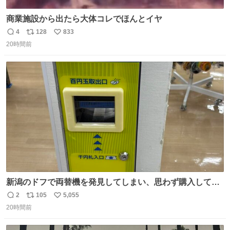
商業施設から出たら大体コレでほんとイヤ
4
128
833
返
リ
い
20時間前
信
ポ
い
数
ス
ね
ト
数
数
新潟のドフで両替機を発見してしまい、思わず購入してし
まい大阪に発送するイベントが発生
2
105
5,055
返
リ
い
20時間前
信
ポ
い
数
ス
ね