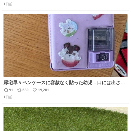
1日前
信
ポ
い
数
ス
ね
ト
数
数
帰宅早々ペンケースに容赦なく貼った幼児... 口には出さぬ
が勿体無い精神で心がざわつく.....ッ
91
630
19,201
返
リ
い
1日前
信
ポ
い
数
ス
ね
ト
数
数