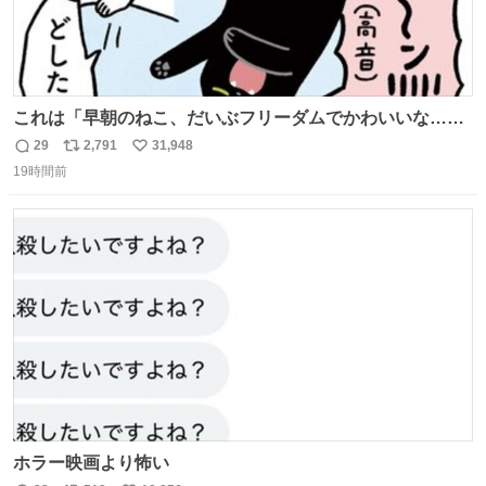
これは「早朝のねこ、だいぶフリーダムでかわいいな…」
の絵日記です🎐
29
2,791
31,948
返
リ
い
19時間前
信
ポ
い
数
ス
ね
ト
数
数
ホラー映画より怖い