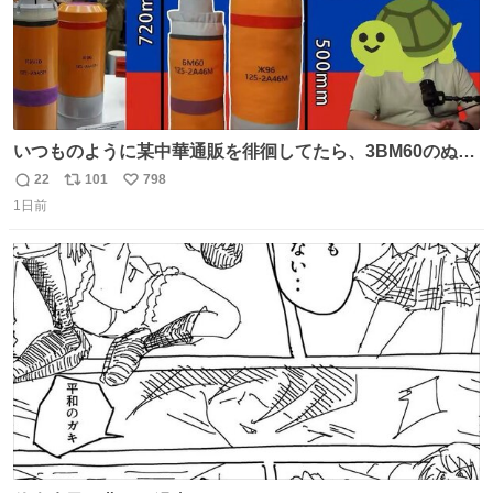
いつものように某中華通販を徘徊してたら、3BM60のぬい
ぐるみを発見してしまった…。
22
101
798
返
リ
い
1日前
信
ポ
い
数
ス
ね
ト
数
数