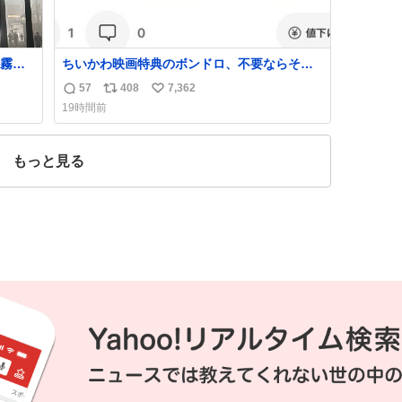
霧じ
ちいかわ映画特典のボンドロ、不要ならその
場で受け取り辞退すれば良いのに白々しい
57
408
7,362
返
リ
い
19時間前
信
ポ
い
数
ス
ね
ト
数
もっと見る
数