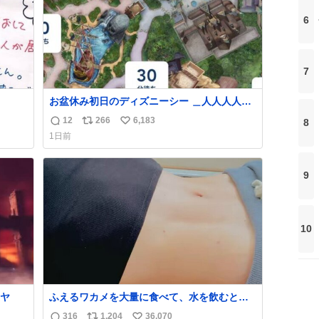
6
7
お盆休み初日のディズニーシー ＿人人人人人
人人＿ ＞ 空 い て る！＜ ￣^Y^Y^Y^Y^ Y￣
12
266
6,183
8
返
リ
い
1日前
信
ポ
い
数
ス
ね
ト
数
9
数
10
ヤ
ふえるワカメを大量に食べて、水を飲むとお
なかは膨らむ・・・・！？ ⚠️よい子は絶対マ
316
1,204
36,070