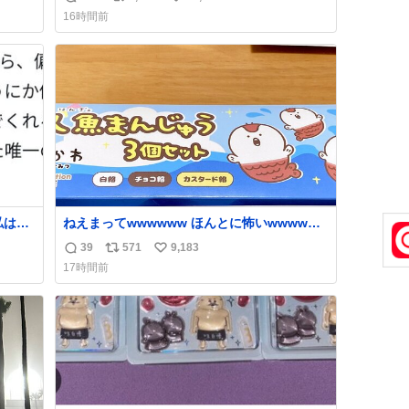
返
リ
い
ネしないでね⚠️ #夏休みの自由研究
16時間前
信
ポ
い
数
ス
ね
ト
数
数
私は入
ねえまってwwwwww ほんとに怖いwwwww
介冊
人魚まんじゅう買ってきたから私も永遠のい
39
571
9,183
返
リ
い
子大
のちを…ぐへへ…と思いながら1つ食べたら
17時間前
カレ
奥歯欠けたんだけど！！！！？？？ しかもガ
信
ポ
い
で事
ッツリ😭 まんじゅうだよ？？？？？？ ガリッ
数
ス
ね
せめて
て言ったから何？と思って口から出したら自
ト
数
分の歯wwwwww セイレーンの呪いじゃん😭
数