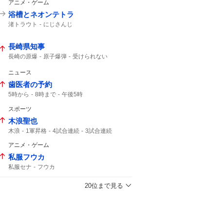
アニメ・ゲーム
浴槽とネオンテトラ
渚トラウト
にじさんじ
長崎県知事
長崎の原爆
原子爆弾
受けられない
午前11時
打たれた
ニュース
歯医者の予約
5時から
8時まで
午後5時
スポーツ
木浪聖也
木浪
1軍昇格
4試合連続
3試合連続
アニメ・ゲーム
私服フウカ
私服セナ
フウカ
20位まで見る