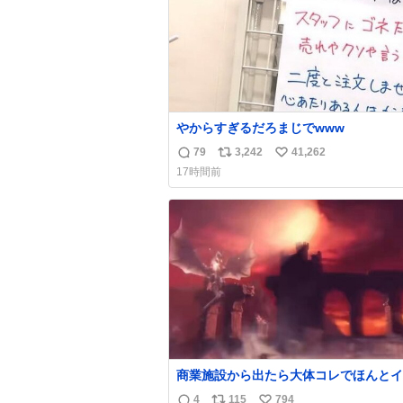
やからすぎるだろまじでwww
79
3,242
41,262
返
リ
い
17時間前
信
ポ
い
数
ス
ね
ト
数
数
商業施設から出たら大体コレでほんとイ
4
115
794