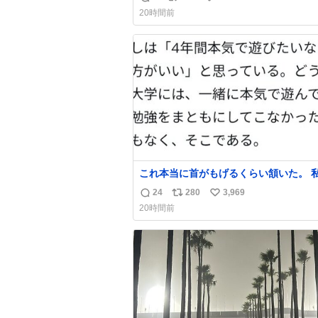
返
リ
い
20時間前
信
ポ
い
数
ス
ね
ト
数
数
これ本当に首がもげるくらい頷いた。 
学前に送られてきた、大学のサークル紹
24
280
3,969
返
リ
い
子を見た時点で終わりを感じたので、女
20時間前
でもないくせに偏差値の高い大学のイン
信
ポ
い
サークルに突撃して所属するという奇行
数
ス
ね
なきを得た。 高偏差値に行けないなら
ト
数
それくらいした方が予後がいいです。
数
https://t.co/9nMHIrETkw