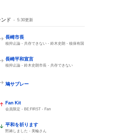
レンド
5:30
更新
長崎市長
核抑止論
共存できない
鈴木史朗
核保有国
平和宣言
非核三原則を堅持
核兵器禁止条約
非核三原則
長崎平和宣言
核抑止論
鈴木史朗市長
共存できない
核保有国
平和宣言
ケロイド
鳩サブレー
Fan Kit
会員限定
BE:FIRST
Fan
平和を祈ります
黙祷しました
美輪さん