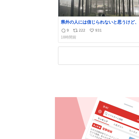
県外の人には信じられないと思うけど、
ゃなくて火山灰です🌋 #桜島
9
222
931
返
リ
い
18時間前
信
ポ
い
数
ス
ね
ト
数
数