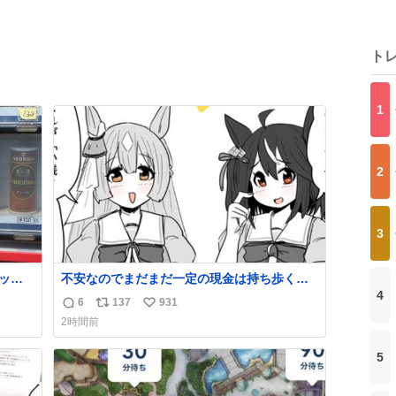
ト
1
2
3
リット
不安なのでまだまだ一定の現金は持ち歩く派
4
です。 #ウマ娘
6
137
931
返
リ
い
2時間前
信
ポ
い
数
ス
ね
5
ト
数
数