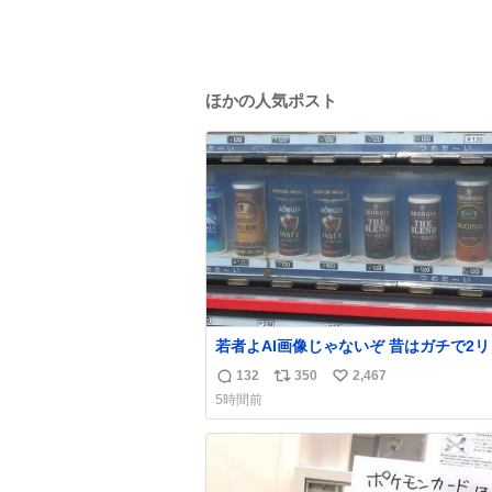
ほかの人気ポスト
若者よAI画像じゃないぞ 昔はガチで2
ル売ってたんやでw
132
350
2,467
返
リ
い
5時間前
信
ポ
い
数
ス
ね
ト
数
数