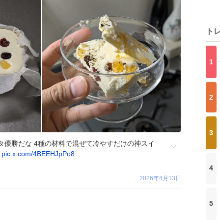
ト
1
2
3
タ優勝だな 4種の材料で混ぜて冷やすだけの神スイ
れ
pic.x.com/4BEEHJpPo8
4
2026年4月13日
5