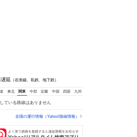
車遅延
（在来線、私鉄、地下鉄）
道
東北
関東
中部
近畿
中国
四国
九州
している路線はありません
全国の運行情報（Yahoo!路線情報）