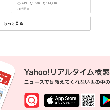
をワンオ
にいらっしゃったオニヤンマ様 まさかこんな
243
660
14,216
返
リ
い
都会でお会いできるなんて思っておらず大興
21時間前
奮しております かっこよすぎる 指を差し伸べ
信
ポ
い
クミ
ると乗ってきてくれたのでひとまず一緒に帰
数
ス
ね
ないし
宅しましたが、飛ばないということは弱って
ト
数
もっと見る
いらっしゃるのでしょうか…素敵すぎる
数