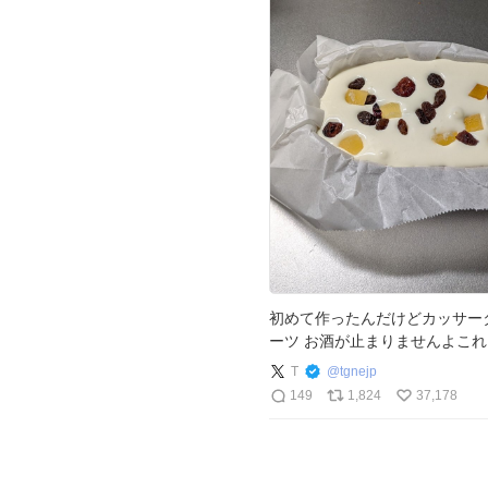
初めて作ったんだけどカッサー
ーツ お酒が止まりませんよこ
T
@
tgnejp
149
1,824
37,178