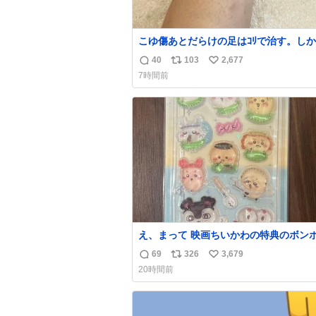
こゆ傷あとだらけの足はｺﾘで治す。し
くなる。
40
103
2,677
返
リ
い
7時間前
信
ポ
い
数
ス
ね
ト
数
数
え、まって 映画ちいかわの特典のボン
ロップシール もうメルカリにでてるやん #
69
326
3,679
返
リ
い
いかわ
20時間前
信
ポ
い
数
ス
ね
ト
数