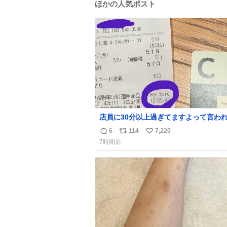
ほかの人気ポスト
店員に30分以上過ぎてますよって言わ
だけど、なんかヲレ13秒しか滞在許さ
6
114
7,220
返
リ
い
かったっぽい え？なんで？
7時間前
信
ポ
い
数
ス
ね
ト
数
数