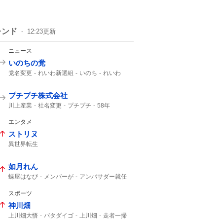
レンド
12:23
更新
ニュース
いのちの党
党名変更
れいわ新選組
いのち
れいわ
プチプチ株式会社
川上産業
社名変更
プチプチ
58年
エンタメ
ストリヌ
異世界転生
如月れん
蝶屋はなび
メンバーが
アンバサダー就任
アンバサダー
スポーツ
神川畑
上川畑大悟
バタダイゴ
上川畑
走者一掃