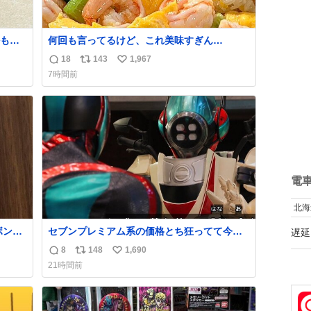
かも白
何回も言ってるけど、これ美味すぎん
の！！！低カロリーで満足感エグいから一生
18
143
1,967
返
リ
い
食べてる😭
7時間前
信
ポ
い
数
ス
ね
ト
数
数
電
北海
ボンド
セブンプレミアム系の価格とち狂ってて今こ
遅延
ち
れ
8
148
1,690
返
リ
い
21時間前
信
ポ
い
数
ス
ね
ト
数