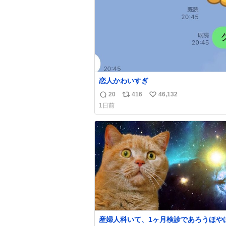
数
恋人かわいすぎ
20
416
46,132
返
リ
い
1日前
信
ポ
い
数
ス
ね
ト
数
数
産婦人科いて、1ヶ月検診であろうほや