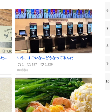
6
7
8
れたん
いや、すごいな…どうなってるんだ
れてな
9
1
187
1,129
返
リ
い
8時間前
信
ポ
い
数
ス
ね
10
ト
数
数