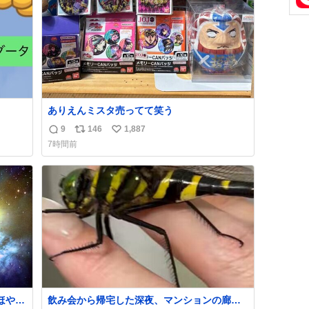
数
ありえんミスタ売ってて笑う
9
146
1,887
返
リ
い
7時間前
信
ポ
い
数
ス
ね
ト
数
数
ほや赤
飲み会から帰宅した深夜、マンションの廊下