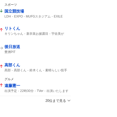
結果を出す
タイムリー
スポーツ
国立競技場
LDH
EXPO
MUFGスタジアム
EXILE
鹿島アントラーズ
松田元太
リトくん
キリンちゃん
新衣装お披露目
宇佐美が
新衣装
後日放送
豊洲PIT
高部くん
髙部
髙部くん
鈴木くん
素晴らしい投手
マダックス
投手戦
ワインドアップ
タイムリーエラー
佐日
エラーで負け
グルメ
もっと見たかった
高部
初戦敗退
讃美歌
遠藤憲一
出演予定
22時30分
TVer
出演いたします
リクエスト
20位まで見る