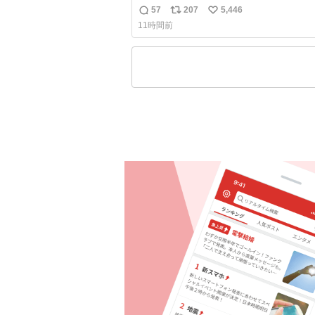
ちゃん👩‍🍼と推定2,3歳の女の子👧🏻
57
207
5,446
返
リ
い
ペで連れてるママがいるのだけども 女の子ず
11時間前
っとママの側から離れない…⁉️ 手を繋がなくて
信
ポ
い
もうろちょろしないしママが歩いたらピ
数
ス
ね
ンみたいにﾄﾃﾄﾃついてってるし逃走し
ト
数
脱走しないし逃げないし走ら文字数
数