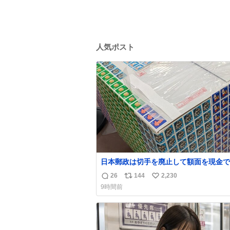
人気ポスト
日本郵政は切手を廃止して額面を現金で
戻せ2026 #日本郵政 @JapanPostHD_
26
144
2,230
返
リ
い
9時間前
信
ポ
い
数
ス
ね
ト
数
数