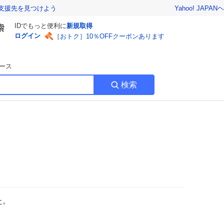
Yahoo! JAPAN
ヘ
支援先を見つけよう
IDでもっと便利に
新規取得
ログイン
［おトク］10％OFFクーポンあります
ース
検索
た。