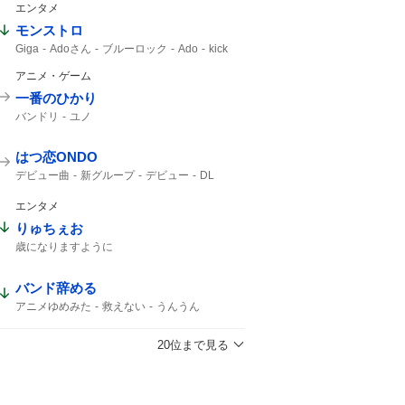
エンタメ
モンストロ
Giga
Adoさん
ブルーロック
Ado
kick
アニメ・ゲーム
一番のひかり
バンドリ
ユノ
はつ恋ONDO
デビュー曲
新グループ
デビュー
DL
エンタメ
りゅちぇお
歳になりますように
バンド辞める
アニメゆめみた
救えない
うんうん
20位まで見る