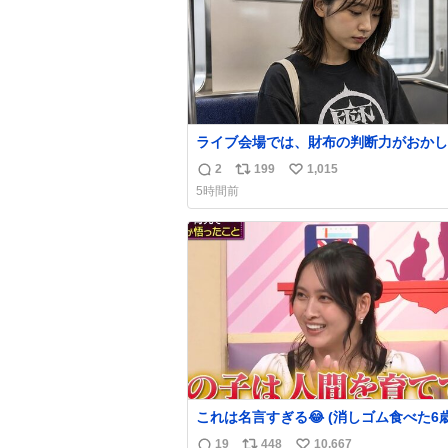
ライブ会場では、財布の判断力がおかし
る。
2
199
1,015
返
リ
い
5時間前
信
ポ
い
数
ス
ね
ト
数
数
これは名言すぎる😂 (消しゴム食べた6
を思い出しながら)
19
448
10,667