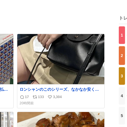
ト
1
2
3
払い
ロンシャンのこのシリーズ、なかなか安くな
PR
らないのにセール価格になってる🖤✨レザー
4
17
133
3,304
返
リ
い
なのが反則級にかわいい。持ってるだけでコ
20時間前
ーデが格上げされる。
信
ポ
い
数
ス
ね
5
ト
数
数