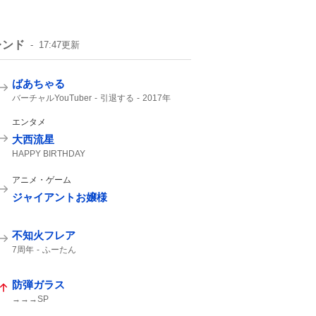
レンド
17:47
更新
ばあちゃる
バーチャルYouTuber
引退する
2017年
世界初
VTuber
デビュー
YouTuber
エンタメ
大西流星
HAPPY BIRTHDAY
アニメ・ゲーム
ジャイアントお嬢様
不知火フレア
7周年
ふーたん
防弾ガラス
→→→SP