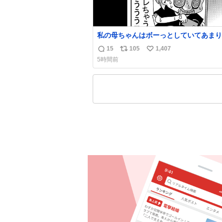
私の母ちゃんはボーっとしていてあまり
い事を気にしません。優秀な人の多い現
15
105
1,407
返
リ
い
価値観から見ると、あまり優秀な母親で
5時間前
いかもしれません。でも、だからこそ、
信
ポ
い
そういう母親が大好きです。今も昔もす
数
ス
ね
リラックスします。「優秀」と「良い」
ト
数
なんですよね。 1/2
数