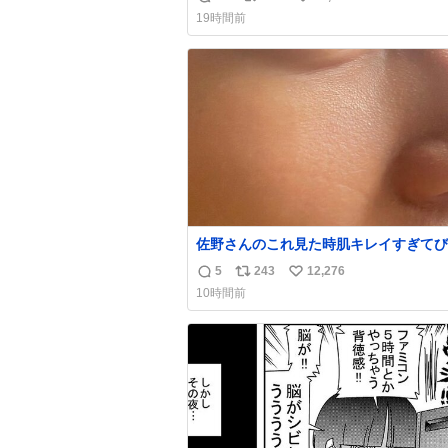
返
リ
い
19時間前
信
ポ
い
数
ス
ね
ト
数
数
佐野さんのこれ見た時肌キレイすぎてび
りしたし、やはりアイドルって体型･肌
5
243
12,276
返
リ
い
ごすぎる
10時間前
信
ポ
い
数
ス
ね
ト
数
数