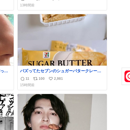
返
リ
い
住ませる考えらしい 病院も全部駅前にある
13時間前
信
ポ
い
数
ス
ね
ト
数
数
っく
バズってたセブンのシュガーバタークレープ
管理す
うますぎて7NOWで買い溜め🛒💭
11
100
2,981
返
リ
い
15時間前
信
ポ
い
数
ス
ね
ト
数
数