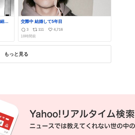
細か
交際中 結婚して5年目
代の
3
111
4,716
返
リ
い
はな
18時間前
私は
信
ポ
い
ごく
数
ス
ね
は別
ト
数
もっと見る
数