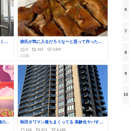
6
7
くな
彼氏が気に入るだろうな〜と思って作ったら
想像の何倍も美味しい美味しい言ってくれて
4
102
4,947
返
リ
い
8
嬉しい
1日前
信
ポ
い
数
ス
ね
ト
数
9
数
10
歳の弟
秋田タワマン建ちまくってる 高齢化ヤバすぎ
て駅前にコンパクトシティつくって高齢者を
102
671
6,186