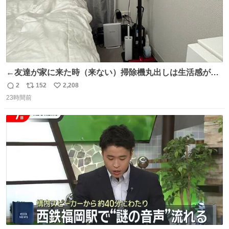
←友達が家に来た時（来ない）掃除機丸出しは生活感が出
てかっこ悪いなぁ →せや
2
152
2,208
返
リ
い
23時間前
信
ポ
い
数
ス
ね
ト
数
数