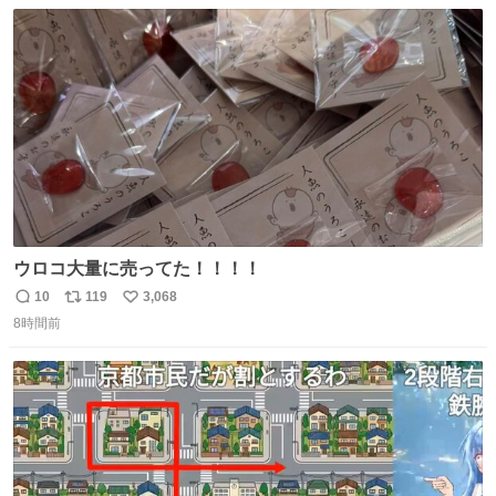
数
ス
ね
ト
数
数
ウロコ大量に売ってた！！！！
10
119
3,068
返
リ
い
8時間前
信
ポ
い
数
ス
ね
ト
数
数