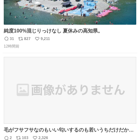
純度100%混じりっけなし 夏休みの高知県。
31
827
9,211
返
リ
い
12時間前
信
ポ
い
数
ス
ね
ト
数
数
毛がフサフサなのもいい匂いするのも若いうちだけだから
ね？ そのうち君もわかるよ。
2
103
2,326