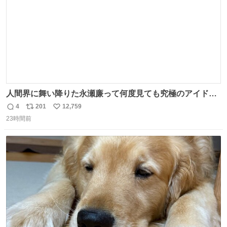
人間界に舞い降りた永瀬廉って何度見ても究極のアイドル
過ぎてずっと味する。美味い。
4
201
12,759
返
リ
い
23時間前
信
ポ
い
数
ス
ね
ト
数
数