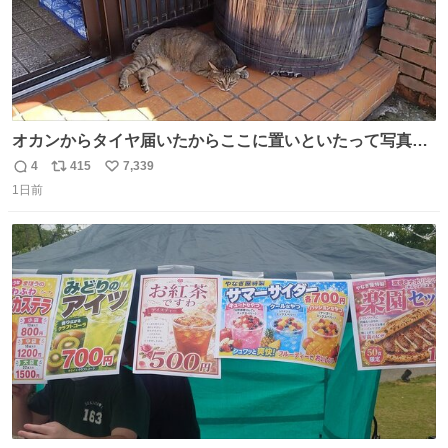
オカンからタイヤ届いたからここに置いといたって写真送
られてきたけど明らかに猫が邪魔くさそうな顔してて草
4
415
7,339
返
リ
い
1日前
信
ポ
い
数
ス
ね
ト
数
数