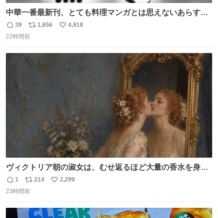
中華一番最新刊、とても料理マンガとは思えないあらすじ
の書き出ししてて最高
39
1,656
4,918
返
リ
い
22時間前
信
ポ
い
数
ス
ね
ト
数
数
ヴィクトリア朝の淑女は、むせ返るほど大量の香水を身に
つけるものではないとされていた。それでも香水は、髪や
1
214
2,299
返
リ
い
肌の手入れと同じくらい、ヴィクトリア朝の女性達の美容
23時間前
信
ポ
い
習慣に欠かせないものだった。 当時の香水は、現在私たち
数
ス
ね
が知る香水よりも単純な組成で、その大部分は薔薇、菫、
ト
数