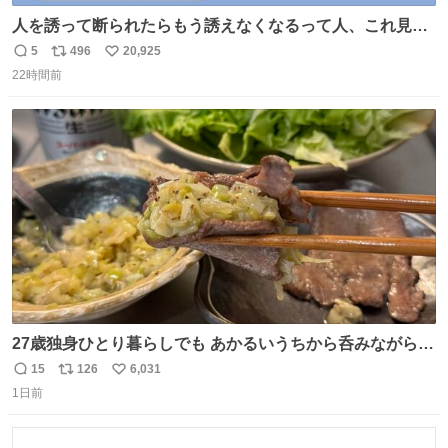
人を誘って断られたらもう誘えなくなるって人、これ見て
元気出してほしい
5
496
20,925
返
リ
い
22時間前
信
ポ
い
数
ス
ね
ト
数
数
27歳独身ひとり暮らしでも あかるいうちから呑みながらキ
ッチンでひとり焼肉できてしあわせだもん՞ o̴̶̷̥ ̫ o̴̶̷̥ ՞
15
126
6,031
返
リ
い
1日前
信
ポ
い
数
ス
ね
ト
数