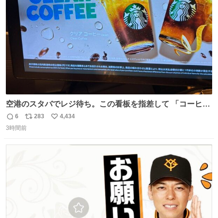
数
ベルガモット、
空港のスタバでレジ待ち。この看板を指差して 「コーヒー
苦手な人コーヒー飲まないよ！」て叫び続けてる子供いて
6
283
4,434
返
リ
い
吹き出しそうwお母さんお疲れ様です。
3時間前
信
ポ
い
数
ス
ね
ト
数
数