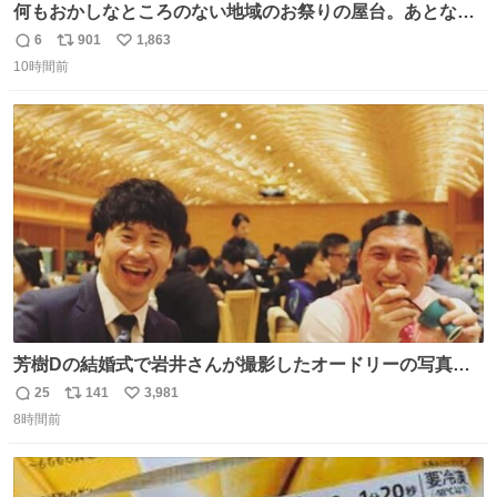
何もおかしなところのない地域のお祭りの屋台。あとなん
か割と聞き馴染みのあるBGMが流れてます #関広見まつり
6
901
1,863
返
リ
い
#関広見まつり2026
10時間前
信
ポ
い
数
ス
ね
ト
数
数
芳樹Dの結婚式で岩井さんが撮影したオードリーの写真が
本当好きなのよね。確か3枚目はもうすでに出来上がって
25
141
3,981
返
リ
い
いる春日さんがウェイターにハイボールを懇願している所
8時間前
信
ポ
い
じゃなかったかな
数
ス
ね
ト
数
数