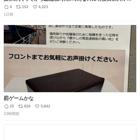
プンで今これ
4
152
4,323
返
リ
い
1日前
信
ポ
い
数
ス
ね
ト
数
数
罰ゲームかな
25
920
5,842
返
リ
い
23時間前
信
ポ
い
数
ス
ね
ト
数
数