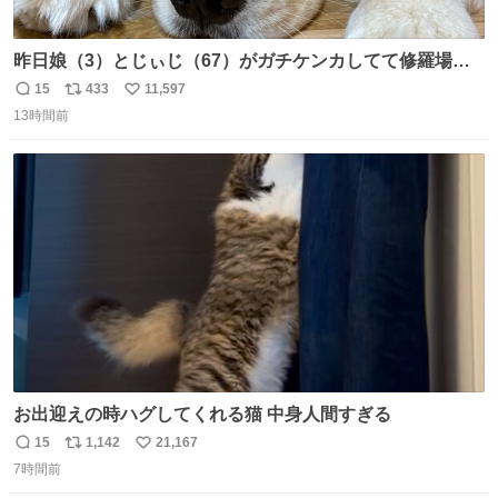
昨日娘（3）とじぃじ（67）がガチケンカしてて修羅場だ
ったんだけど、ふぉるては可能な限り平たくなってまし
15
433
11,597
返
リ
い
た。犬が1番空気読める。
13時間前
信
ポ
い
数
ス
ね
ト
数
数
お出迎えの時ハグしてくれる猫 中身人間すぎる
15
1,142
21,167
返
リ
い
7時間前
信
ポ
い