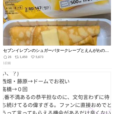
セブンイレブンのシュガーバタークレープとえんがわの寿
司を探している人へ！ シュガーバタークレープは目黒、品
26
1,450
5,673
返
リ
い
川、蒲田、渋谷、川崎、横浜、鶴見、九州の一部エリア限
1日前
信
ポ
い
定商品で8月5日に発注が終了したため店舗に置いてあると
数
ス
ね
ころ少ないですが見つけたら即買いです🤩❣️
ト
数
数