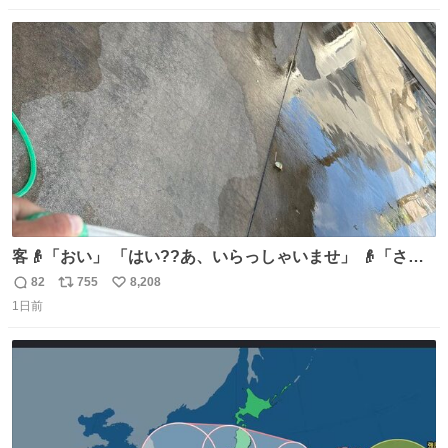
数
ス
ね
ト
数
数
客👴「おい」 「はい??あ、いらっしゃいませ」 👴「さっ
きからずっと水出しっぱなしでもったいないだろ」 「静電
82
755
8,208
返
リ
い
気を逃がし、熱くなった地面の温度を下げ、引火事故の防
1日前
信
ポ
い
止の為必要な作業です」 👴「水不足の昨今にもったいない
数
ス
ね
ことをするな!!」 それでは歌います、聞いてください 「井
ト
数
数
戸水」