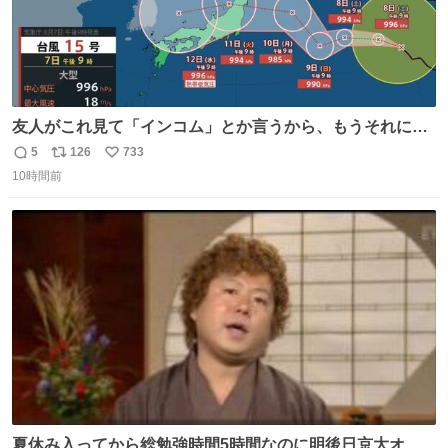
友人がこれ見て「インコム」とか言うから、もうそれにし
か見えなくなっちゃった。
5
126
733
返
リ
い
10時間前
信
ポ
い
数
ス
ね
ト
数
数
夏休み入ってから総勉強時間5時間なのに明後日京大オー