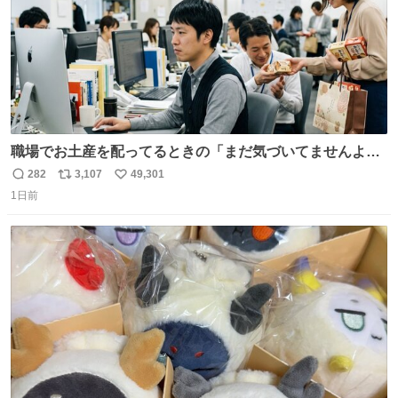
職場でお土産を配ってるときの「まだ気づいてませんよ」
的な演技が毎回シンドい。
282
3,107
49,301
返
リ
い
1日前
信
ポ
い
数
ス
ね
ト
数
数