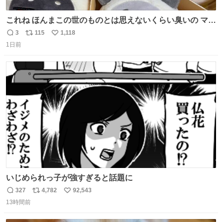
これね ほんまこの世のものとは思えないくらい臭いの マジ
で、死ぬほど、臭い 中に入ってる謎スクイーズのせいなん
3
115
1,118
返
リ
い
だけど
1日前
信
ポ
い
数
ス
ね
ト
数
数
いじめられっ子が強すぎると話題に
327
4,782
92,543
返
リ
い
13時間前
信
ポ
い
数
ス
ね