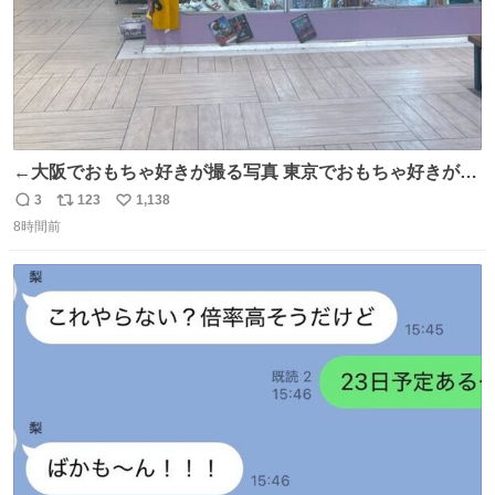
←大阪でおもちゃ好きが撮る写真 東京でおもちゃ好きが撮
る写真→
3
123
1,138
返
リ
い
8時間前
信
ポ
い
数
ス
ね
ト
数
数