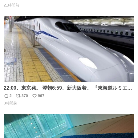
返
リ
い
21時間前
信
ポ
い
数
ス
ね
ト
数
数
22:00、東京発。 翌朝6:59、新大阪着。 『東海道ルミエー
ルエクスプレス』が今夜、初運行！ 岐阜羽島駅で夜を越す
2
370
967
返
リ
い
東海道新幹線。寝台列車じゃないのに、朝まで新幹線とい
3時間前
信
ポ
い
う、なんだか特別体験😉 #TRAINTRIP #東海道ルミエール
数
ス
ね
エクスプレス
ト
数
数