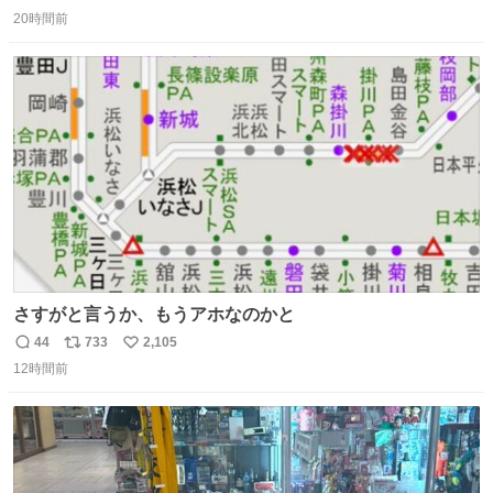
返
リ
い
20時間前
信
ポ
い
数
ス
ね
ト
数
数
さすがと言うか、もうアホなのかと
44
733
2,105
返
リ
い
12時間前
信
ポ
い
数
ス
ね
ト
数
数