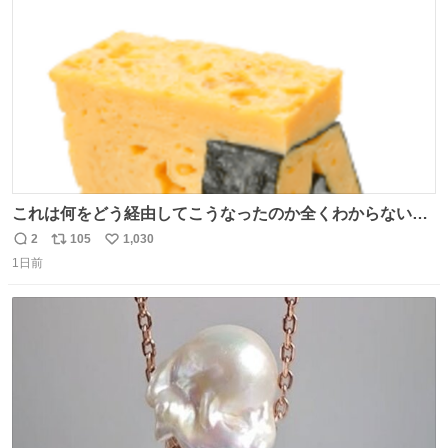
数
これは何をどう経由してこうなったのか全くわからない構
造のすしざんまいの玉子
2
105
1,030
返
リ
い
1日前
信
ポ
い
数
ス
ね
ト
数
数