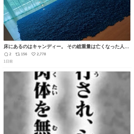
床にあるのはキャンディー。 その総重量は亡くなった人と
同等の重さだそうです。 鑑賞者は一つ持ち帰れますが、亡
2
156
2,778
返
リ
い
くなった人の一部を持ち帰っているような感覚になりまし
1日前
信
ポ
い
た。 勇気を出して口に入れたら、ハッカ味😳✨ #ポーラ美
数
ス
ね
術館
ト
数
数