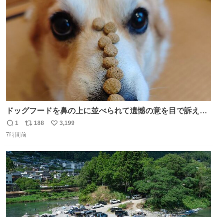
ト
数
数
ドッグフードを鼻の上に並べられて遺憾の意を目で訴えて
くるコーギー
1
188
3,199
返
リ
い
7時間前
信
ポ
い
数
ス
ね
ト
数
数