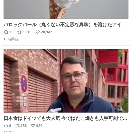
バロックパール（丸くない不定形な真珠）を溶けたアイス
や飴玉、雲、アヒルに見立ててジュエリーデザイナー、
11
3,210
20,947
返
リ
い
Ben Choi 蔡俊文さんの作品。
10時間前
信
ポ
い
instagram.com/bcjoaillerie/
数
ス
ね
ト
数
数
日本食はドイツでも大人気 今ではたこ焼きも入手可能です
が、🥑や🌽、ウィンナーや枝豆などが入っているオリジナ
8
156
980
返
リ
い