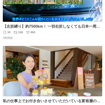
【左折縛り】約7500km！ 一切右折しなくても日本一周ギ
リ達成できる説 nicovideo.jp/watch/sm464343…
30
108
960
返
リ
い
3時間前
信
ポ
い
数
ス
ね
ト
数
数
私の仕事上でお付き合いさせていただいている富裕層の社