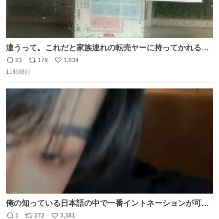
違うって。これだと家族連れの転売ヤーに持ってかれるだ
け。 ポケカと同じで浅はかすぎる💦
23
179
1,034
返
リ
い
11時間前
信
ポ
い
数
ス
ね
ト
数
数
俺の知っている日本語の中で一番イントネーションが可愛
い
1
272
3,381