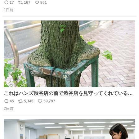
長さん達は、こんな事しない。 こんな自慢は一切しない
17
167
861
返
リ
い
し、なんなら表に出てこない。 自分に自信がない半端モン
1日前
信
ポ
い
はブランドで自分を飾りキラキラ自慢をする。 #折田楓
数
ス
ね
#merchu
ト
数
数
これはハンズ渋谷店の前で渋谷店を見守ってくれている
「くつろ木」。
45
5,346
59,797
返
リ
い
2日前
信
ポ
い
数
ス
ね
ト
数
数