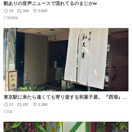
動ありの音声ニュースで流れてるのまじかw
19
384
5,060
返
リ
い
17時間前
信
ポ
い
数
ス
ね
ト
数
数
東京駅に来たら遠くても寄り道する和菓子屋。 『西湖』と
いう笹に包まれ、蓮根の粉で出来た生菓子がたまらなく美
13
197
2,388
返
リ
い
味しい。 笹の香りと和三盆の風味、蓮粉のもちもちと特徴
1日前
信
ポ
い
ある食感は唯一無二。
数
ス
ね
ト
数