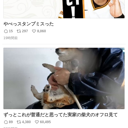
やべっスタンプミスった
15
297
8,060
返
リ
い
19時間前
信
ポ
い
数
ス
ね
ト
数
数
ずっとこれが普通だと思ってた実家の柴犬のオフロ見て
89
4,380
60,495
返
リ
い