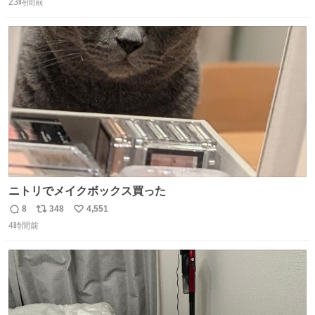
23時間前
信
ポ
い
数
ス
ね
ト
数
数
ニトリでメイクボックス買った
8
348
4,551
返
リ
い
4時間前
信
ポ
い
数
ス
ね
ト
数
数