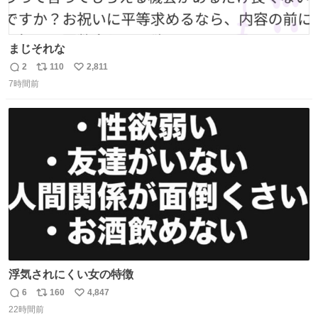
まじそれな
2
110
2,811
返
リ
い
7時間前
信
ポ
い
数
ス
ね
ト
数
数
浮気されにくい女の特徴
6
160
4,847
返
リ
い
22時間前
信
ポ
い