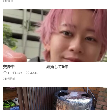
ルたこ焼きへと進化 大使館の広報課長ハインリッヒは、日
6時間前
信
ポ
い
本でたこ焼きに心奪われ、ベルリンにいたときには出店で
数
ス
ね
焼いてました👏（ええ笑顔や） #たこ焼きの日
ト
数
数
交際中 結婚して5年
1
106
3,641
返
リ
い
21時間前
信
ポ
い
数
ス
ね
ト
数
数