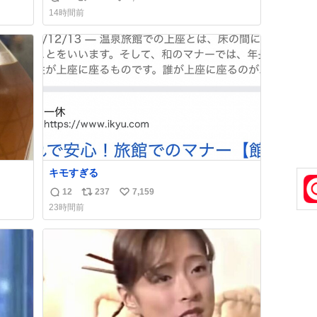
返
リ
い
裔に心
「進撃の巨人」ですね。。
14時間前
信
ポ
い
数
ス
ね
ト
数
数
キモすぎる
12
237
7,159
返
リ
い
23時間前
信
ポ
い
数
ス
ね
ト
数
数