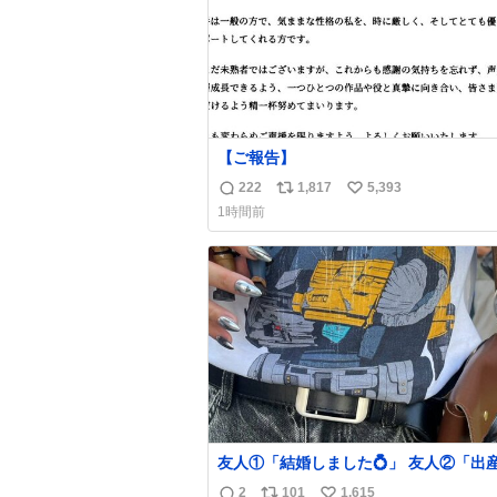
【ご報告】
222
1,817
5,393
返
リ
い
1時間前
信
ポ
い
数
ス
ね
ト
数
数
友人①「結婚しました💍」 友人②「出
した👼🏻」 友人③「マイホーム建てま
2
101
1,615