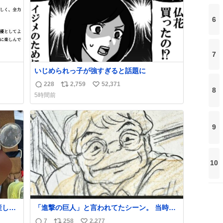
6
7
いじめられっ子が強すぎると話題に
228
2,759
52,371
返
リ
い
8
5時間前
信
ポ
い
数
ス
ね
ト
数
9
数
10
産しま
「進撃の巨人」と言われてたシーン。 当時僕
した
は知らなかったのですが、今見るとすごく
7
258
2,277