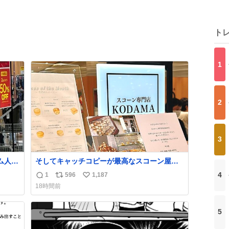
ト
1
2
3
ム人の
そしてキャッチコピーが最高なスコーン屋さ
で見
んを見つけてしまったので思わず買い込んで
4
1
596
1,187
返
リ
い
お越
しまった。スコーンなんてパッサパサなほど
18時間前
ええですからね。
信
ポ
い
数
ス
ね
5
ト
数
数