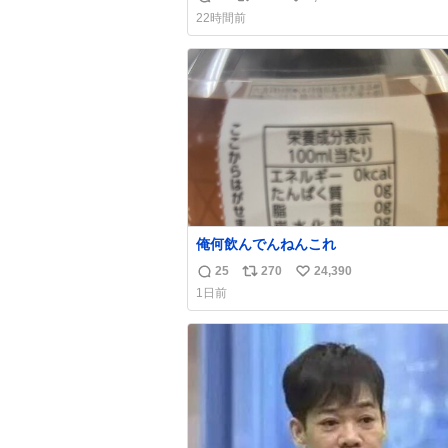
返
リ
い
🏡」 私「どハマりしたヴィズラ家の末
22時間前
狂わされました」
信
ポ
い
数
ス
ね
ト
数
数
俺何飲んでんねんこれ
25
270
24,390
返
リ
い
1日前
信
ポ
い
数
ス
ね
ト
数
数