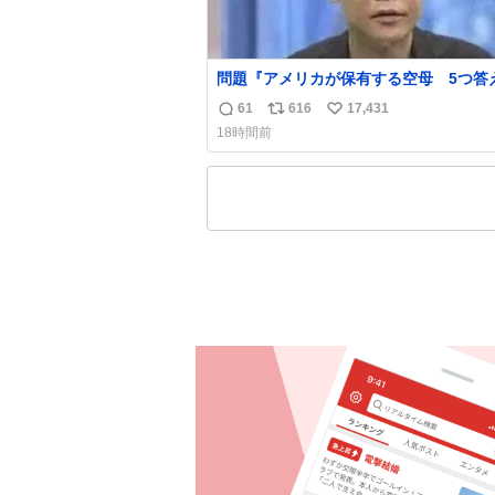
問題『アメリカが保有する空母 5つ答
名倉「ホンマごめん、日本」
61
616
17,431
返
リ
い
18時間前
信
ポ
い
数
ス
ね
ト
数
数