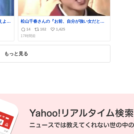
えよ』
松山千春さんの『お前、自分が強い女だと思
うか？』の一言で… 中森明菜さんが思わず本
14
102
1,425
返
リ
い
音をこぼす瞬間😭
17時間前
信
ポ
い
数
ス
ね
ト
数
もっと見る
数