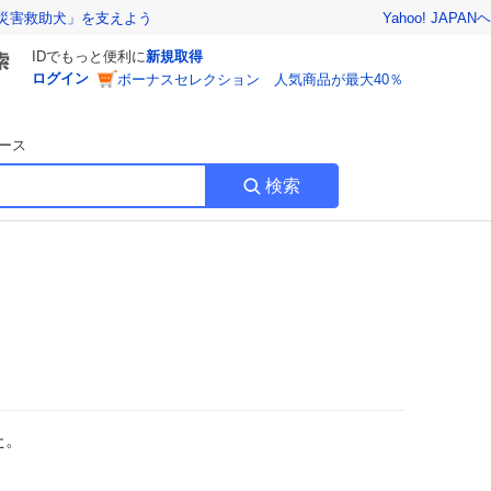
Yahoo! JAPAN
ヘ
災害救助犬」を支えよう
IDでもっと便利に
新規取得
ログイン
ボーナスセレクション 人気商品が最大40％
ース
検索
た。