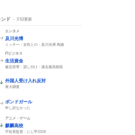
レンド
3:52
更新
エンタメ
及川光博
ミッチー
女性との
及川光博 再婚
一般女性
精進して参ります
俳優として
ITビジネス
57歳
56歳
生活資金
被災世帯
貸し付け
過去最高税収
夏のボーナス
ATM
外国人受け入れ反対
東大調査
ボンドガール
申し訳なかった
アニメ・ゲーム
麒麟高校
宇佐美監督
にじ甲2026