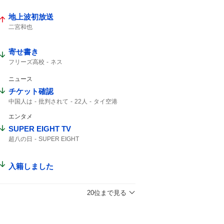
地上波初放送
二宮和也
寄せ書き
フリーズ高校
ネス
ニュース
チケット確認
中国人は
批判されて
22人
タイ空港
チケット
客室乗務員
エンタメ
SUPER EIGHT TV
超八の日
SUPER EIGHT
入籍しました
20位まで見る