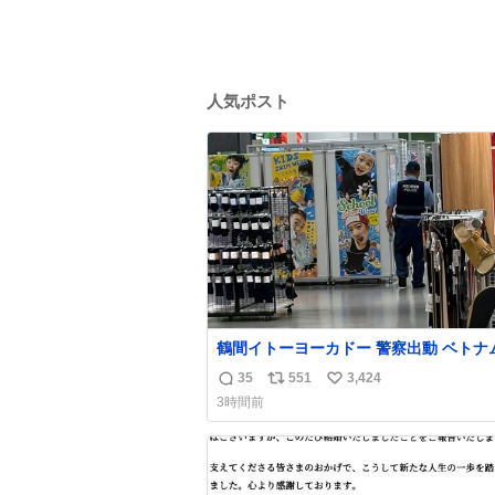
人気ポスト
鶴間イトーヨーカドー 警察出動 ベトナ
身分証チェックを開店前に実施、店内ま
35
551
3,424
返
リ
い
張りにきてます。不法滞在者は覚悟して
3時間前
しください。
信
ポ
い
数
ス
ね
ト
数
数