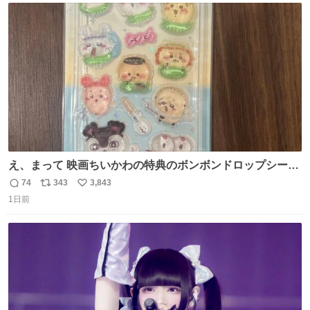
ト
数
数
え、まって 映画ちいかわの特典のボンボンドロップシール
もうメルカリにでてるやん #ちいかわ
74
343
3,843
返
リ
い
1日前
信
ポ
い
数
ス
ね
ト
数
数