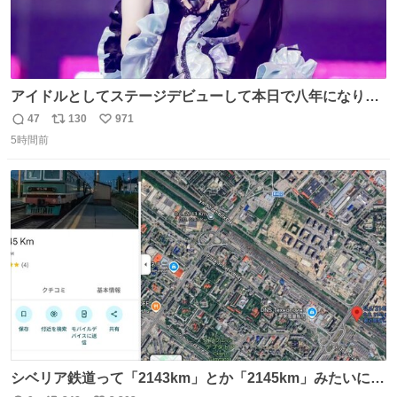
アイドルとしてステージデビューして本日で八年になりま
した。これからもここに居続けられますように❤︎
47
130
971
返
リ
い
5時間前
信
ポ
い
数
ス
ね
ト
数
数
シベリア鉄道って「2143km」とか「2145km」みたいに、