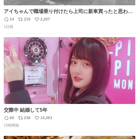
アイちゃんで職場乗り付けたら上司に新車買ったと思われ
たの嬉しすぎる。 20年落ちの車もやりようによっては新車
14
219
2,207
返
リ
い
っぽく見えるってことよ。 令和の車の横に並べても違和感
1日前
信
ポ
い
ない平成18年式です。
数
ス
ね
ト
数
数
交際中 結婚して5年
69
238
14,363
返
リ
い
15時間前
信
ポ
い
数
ス
ね