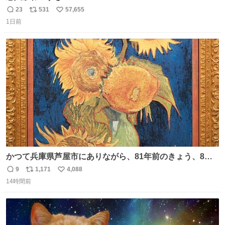
23
531
57,655
返
リ
い
1日前
信
ポ
い
数
ス
ね
ト
数
数
かつて兵庫県芦屋市にありながら、81年前のきょう、8月6
日の阪神大空襲の折に残念ながら焼失した、 #ゴッホ の幻
9
1,171
4,088
返
リ
い
の「 #ヒマワリ 」。 当館は、東京都にある武者小路実篤記
14時間前
信
ポ
い
念館にご協力いただき、当時発行されたカラー印刷画集よ
数
ス
ね
り陶板で原寸大に再現し、2014年より展示しています。 #
ト
数
数
大塚国際美術館