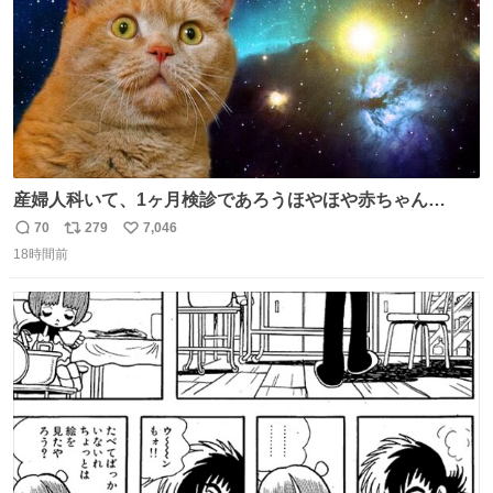
産婦人科いて、1ヶ月検診であろうほやほや赤ちゃん👩‍🍼
と推定2,3歳の女の子👧🏻をワンオペで連れてるママがいる
70
279
7,046
返
リ
い
のだけども 女の子ずっとママの側から離れない…⁉️ 手を繋
18時間前
信
ポ
い
がなくてもうろちょろしないしママが歩いたらピクミンみ
数
ス
ね
たいにﾄﾃﾄﾃついてってるし逃走しないし脱走しないし逃げ
ト
数
数
ないし走ら文字数