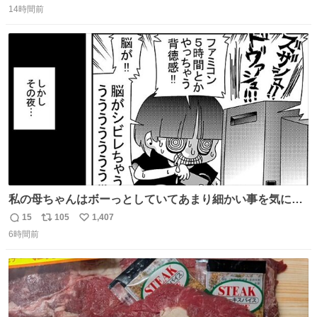
コッタの全9種 - fashion-press.net/news/149552
14時間前
信
ポ
い
数
ス
ね
ト
数
数
私の母ちゃんはボーっとしていてあまり細かい事を気にし
ません。優秀な人の多い現代の価値観から見ると、あまり
15
105
1,407
返
リ
い
優秀な母親ではないかもしれません。でも、だからこそ、
6時間前
信
ポ
い
私はそういう母親が大好きです。今も昔もすごくリラック
数
ス
ね
スします。「優秀」と「良い」は別なんですよね。 1/2
ト
数
数