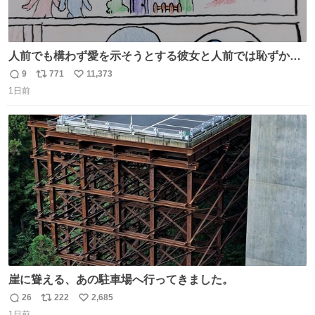
人前でも構わず愛を示そうとする彼女と人前では恥ずかし
いけど彼女を死ぬほど愛している彼氏 同士いませんか✋️
9
771
11,373
返
リ
い
1日前
信
ポ
い
数
ス
ね
ト
数
数
崖に聳える、あの駐車場へ行ってきました。
26
222
2,685
返
リ
い
1日前