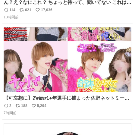
ん？え？なにこれ？ ちょっと待って、聞いてない これは販
売されているのもですか？
114
621
17,036
返
リ
い
13時間前
信
ポ
い
数
ス
ね
ト
数
数
【可哀想に】𝑻𝒘𝒊𝒕𝒕𝒆𝒓1●年選手に捕まった佐野ネットミーム
勇斗さんのコラボプリ
2
188
5,294
返
リ
い
7時間前
信
ポ
い
数
ス
ね
ト
数
数