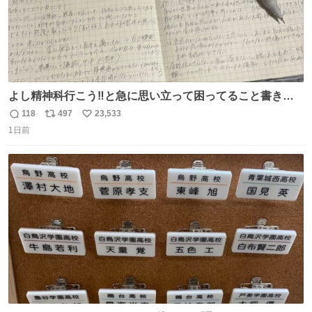
よし精神科行こう‼️と急に思い立って困ってること書き出
してたらペン止まらなくなってすごい勢いで埋まってワロ
118
497
23,533
返
リ
い
タ
1日前
信
ポ
い
数
ス
ね
ト
数
数