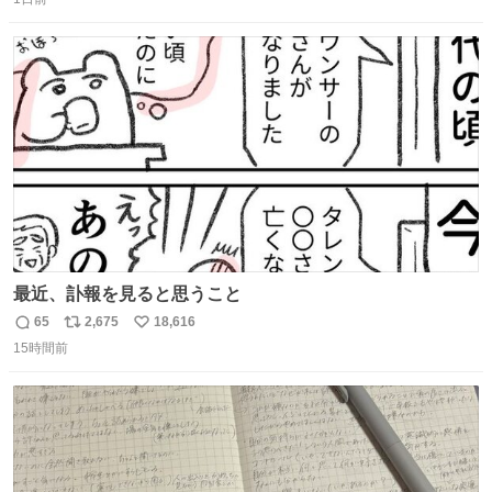
信
ポ
い
数
ス
ね
ト
数
数
最近、訃報を見ると思うこと
65
2,675
18,616
返
リ
い
15時間前
信
ポ
い
数
ス
ね
ト
数
数