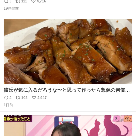
3
111
4,716
返
リ
い
19時間前
信
ポ
い
数
ス
ね
ト
数
数
彼氏が気に入るだろうな〜と思って作ったら想像の何倍も
美味しい美味しい言ってくれて嬉しい
4
102
4,947
返
リ
い
1日前
信
ポ
い
数
ス
ね
ト
数
数