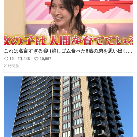
これは名言すぎる😂 (消しゴム食べた6歳の弟を思い出しな
がら)
19
448
10,667
返
リ
い
21時間前
信
ポ
い
数
ス
ね
ト
数
数