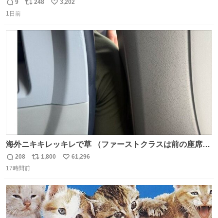
モスクワからの距離名そのままの駅名があるんですね。
9
248
3,202
返
リ
い
1日前
信
ポ
い
数
ス
ね
ト
数
数
海外ニキキレッキレで草 （ファーストクラスは前の座席で
あるため）
208
1,800
61,296
返
リ
い
17時間前
信
ポ
い
数
ス
ね
ト
数
数