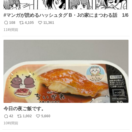
#マンガが読めるハッシュタグ B・Jの家にまつわる話 1/6
108
4,105
11,361
返
リ
い
11時間前
信
ポ
い
数
ス
ね
ト
数
数
今日の夜ご飯です。
42
1,002
5,660
返
リ
い
10時間前
信
ポ
い
数
ス
ね