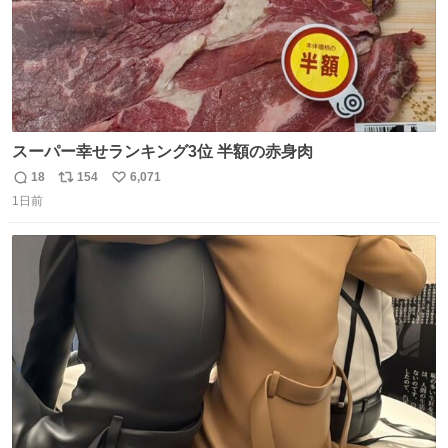
スーパー幸せランキング3位 半額の赤身肉
18
154
6,071
返
リ
い
1日前
信
ポ
い
数
ス
ね
ト
数
数