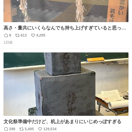
高さ・量共にいくらなんでも持ち上げすぎていると思って
撮影した写真
8
613
4,295
返
リ
い
1日前
信
ポ
い
数
ス
ね
ト
数
数
文化祭準備中だけど、机上があまりにいじめっぽすぎる
298
5,495
129,534
返
リ
い