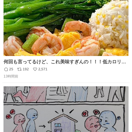
数
うか…素敵すぎる
何回も言ってるけど、これ美味すぎんの！！！低カロリー
で満足感エグいから一生食べてる😭
25
192
2,571
返
リ
い
13時間前
信
ポ
い
数
ス
ね
ト
数
数