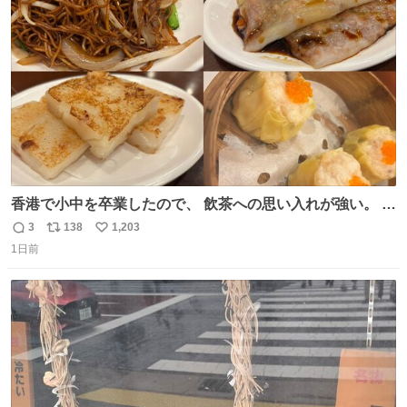
ト
数
数
香港で小中を卒業したので、 飲茶への思い入れが強い。 常
に現地の味を探している。 横浜中華街まで行き、店を厳選
3
138
1,203
返
リ
い
すれば流石に出会えるけど、もっと近場で気軽に行ける店
1日前
信
ポ
い
はないか。 代々木にあった。 多少違うかなというのもあっ
数
ス
ね
たけど、 総合的には満足。
ト
数
数