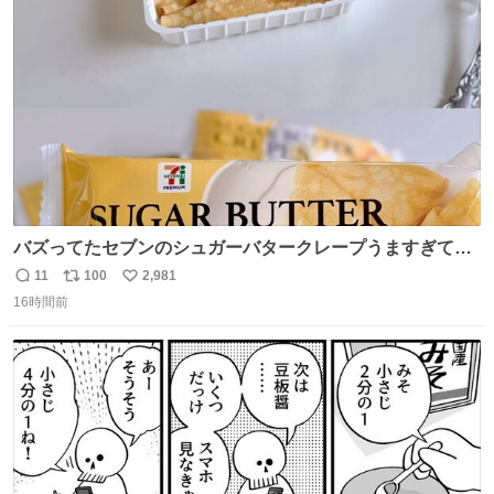
ト
数
数
バズってたセブンのシュガーバタークレープうますぎて
7NOWで買い溜め🛒💭
11
100
2,981
返
リ
い
16時間前
信
ポ
い
数
ス
ね
ト
数
数