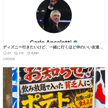
ディズニー行きたいけど、一緒に行くほど仲のいい友達が
居ない… ほんでこれ
27
172
8,497
返
リ
い
23時間前
信
ポ
い
数
ス
ね
ト
数
数