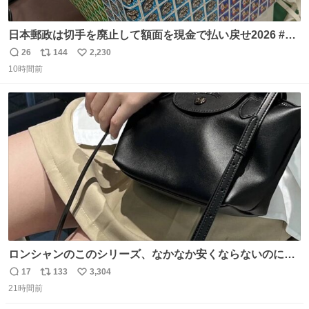
日本郵政は切手を廃止して額面を現金で払い戻せ2026 #日
本郵政 @JapanPostHD_PR
26
144
2,230
返
リ
い
10時間前
信
ポ
い
数
ス
ね
ト
数
数
ロンシャンのこのシリーズ、なかなか安くならないのにセ
ール価格になってる🖤✨レザーなのが反則級にかわいい。
17
133
3,304
返
リ
い
持ってるだけでコーデが格上げされる。
21時間前
信
ポ
い
数
ス
ね