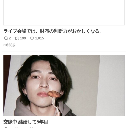
ライブ会場では、財布の判断力がおかしくなる。
2
199
1,015
返
リ
い
6時間前
信
ポ
い
数
ス
ね
ト
数
数
交際中 結婚して5年目