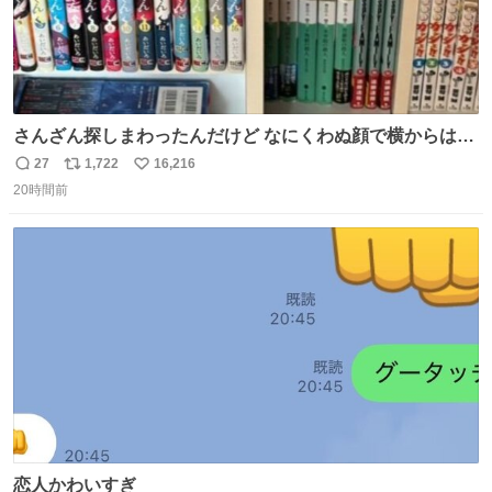
さんざん探しまわったんだけど なにくわぬ顔で横からはえ
てた
27
1,722
16,216
返
リ
い
20時間前
信
ポ
い
数
ス
ね
ト
数
数
恋人かわいすぎ