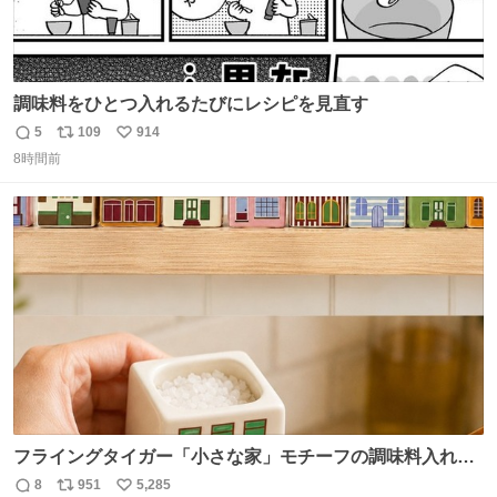
調味料をひとつ入れるたびにレシピを見直す
5
109
914
返
リ
い
8時間前
信
ポ
い
数
ス
ね
ト
数
数
フライングタイガー「小さな家」モチーフの調味料入れ、
並べれば“デンマークの街並み”に ピンク・グリーン・テラ
8
951
5,285
返
リ
い