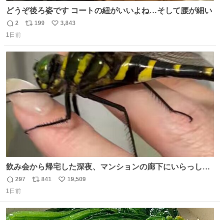
どうぞ後ろ姿です コートの紐がいいよね…そして腰が細い
2
199
3,843
返
リ
い
1日前
信
ポ
い
数
ス
ね
ト
数
数
飲み会から帰宅した深夜、マンションの廊下にいらっしゃ
ったオニヤンマ様 まさかこんな都会でお会いできるなんて
297
841
19,509
返
リ
い
思っておらず大興奮しております かっこよすぎる 指を差し
1日前
信
ポ
い
伸べると乗ってきてくれたのでひとまず一緒に帰宅しまし
数
ス
ね
たが、飛ばないということは弱っていらっしゃるのでしょ
ト
数