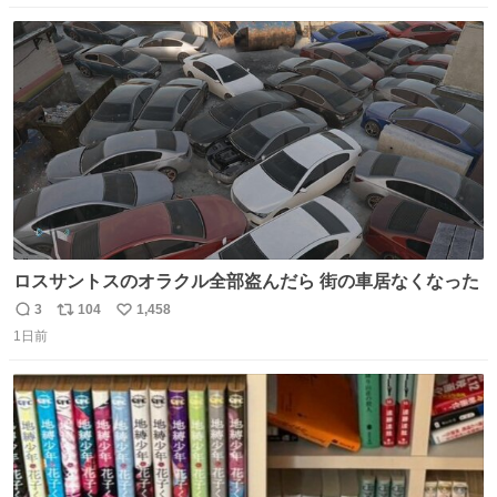
数
ス
ね
ト
数
数
ロスサントスのオラクル全部盗んだら 街の車居なくなった
3
104
1,458
返
リ
い
1日前
信
ポ
い
数
ス
ね
ト
数
数