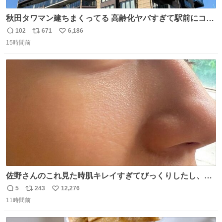
秋田タワマン建ちまくってる 高齢化ヤバすぎて駅前にコン
パクトシティつくって高齢者を住ませる考えらしい 病院も
102
671
6,186
返
リ
い
全部駅前にある
15時間前
信
ポ
い
数
ス
ね
ト
数
数
佐野さんのこれ見た時肌キレイすぎてびっくりしたし、や
はりアイドルって体型･肌管理すごすぎる
5
243
12,276
返
リ
い
11時間前
信
ポ
い
数
ス
ね