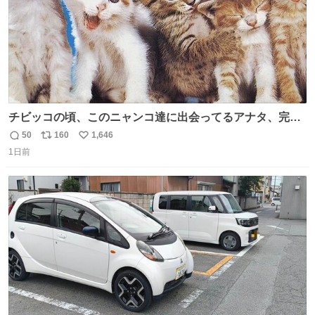
チビッコの頃、このニャンコ達に出会ってるアナタ、完全
なる同世代（笑） #70年代 #80年代 #昭和レトロ
50
160
1,646
返
リ
い
1日前
信
ポ
い
数
ス
ね
ト
数
数