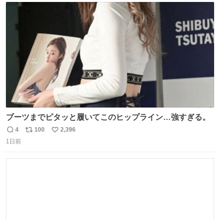
ト
数
数
ブーツまでピタッと履いてこのヒップライン…強すぎる。
4
100
2,396
返
リ
い
1日前
信
ポ
い
数
ス
ね
ト
数
数