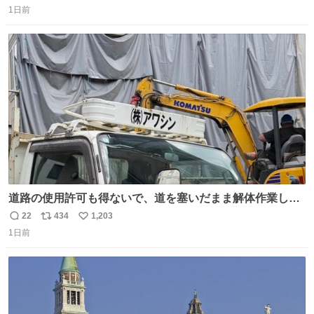
1日前
信
ポ
い
数
ス
ね
ト
数
数
道路の使用許可も得ないで、道を塞いだまま解体作業して
る。 写真を撮ろうとしたら「勝手に写真撮るな馬鹿野郎」
22
434
1,203
返
リ
い
と罵倒されるなど。
1日前
信
ポ
い
数
ス
ね
ト
数
数